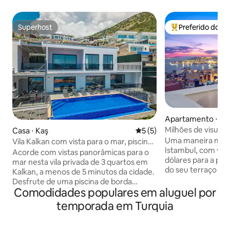
Superhost
Preferido dos 
Superhost
Entre os melhore
Apartamento ⋅ Be
Milhões de visuali
Casa ⋅ Kaş
5 de uma avaliação média d
5 (5)
terraço privado, es
Uma maneira mági
Vila Kalkan com vista para o mar, piscina
Istambul, com vist
de borda infinita privativa
Acorde com vistas panorâmicas para o
dólares para a pai
mar nesta vila privada de 3 quartos em
do seu terraço pri
Kalkan, a menos de 5 minutos da cidade.
quarto e sala de e
Desfrute de uma piscina de borda
cobertura muito e
Comodidades populares em aluguel por
infinita isolada de 10 m, terraços para
um elegante edifí
banhos de sol, espreguiçadeiras de
temporada em Turquia
do século XIX pert
qualidade, refeições ao ar livre,
Mobiliado com um 
churrasqueira de tijolos e tênis de mesa.
antiguidades eleg