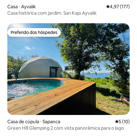
Casa ⋅ Ayvalık
4,97 de uma av
4,97 (177)
Casa histórica com jardim: Sarı Kapı Ayvalık
Preferido dos hóspedes
Preferido dos hóspedes
Casa de cúpula ⋅ Sapanca
5 de uma a
5 (10)
Green Hill Glamping 2 com vista panorâmica para o lago