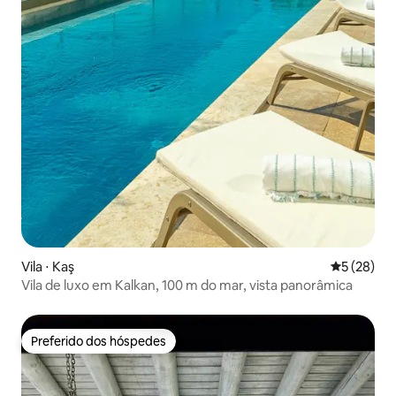
Vila ⋅ Kaş
5 de uma a
5 (28)
Vila de luxo em Kalkan, 100 m do mar, vista panorâmica
Preferido dos hóspedes
Preferido dos hóspedes