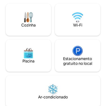
Relaxe na área de estar integrada com
design contemporâ
Smart TV, sofá-cama, cozinha
encontra-substânc
totalmente abastecida, máquina de lavar
residente da rua m
louça, máquina de lavar roupa e mesa de
área boêmia, com 
bilhar de 2,13 m. Todos os quartos têm
e restaurantes a 
banheiro privativo, incluindo um quarto
Cozinha
Wi-Fi
distância.
principal king size com jacuzzi e varanda.
Estacionamento
Piscina
gratuito no local
Ar-condicionado