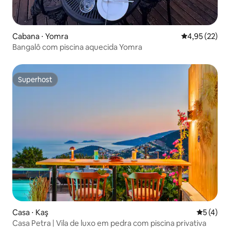
Cabana ⋅ Yomra
4,95 de uma a
4,95 (22)
Bangalô com piscina aquecida Yomra
Superhost
Superhost
Casa ⋅ Kaş
5 de uma 
5 (4)
Casa Petra | Vila de luxo em pedra com piscina privativa