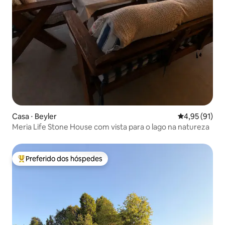
Casa ⋅ Beyler
4,95 de uma a
4,95 (91)
Meria Life Stone House com vista para o lago na natureza
Preferido dos hóspedes
Entre os melhores preferidos dos hóspedes