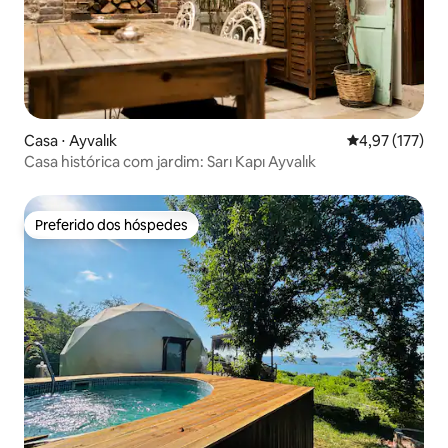
Casa ⋅ Ayvalık
4,97 de uma av
4,97 (177)
Casa histórica com jardim: Sarı Kapı Ayvalık
Preferido dos hóspedes
Preferido dos hóspedes