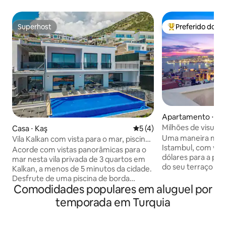
Superhost
Preferido dos 
Superhost
Entre os melhore
Apartamento ⋅ Be
Milhões de visuali
Casa ⋅ Kaş
5 de uma avaliação média d
5 (4)
terraço privado, es
Uma maneira mági
Vila Kalkan com vista para o mar, piscina
Istambul, com vist
de borda infinita privativa
Acorde com vistas panorâmicas para o
dólares para a pai
mar nesta vila privada de 3 quartos em
do seu terraço pri
Kalkan, a menos de 5 minutos da cidade.
quarto e sala de e
Desfrute de uma piscina de borda
cobertura muito e
Comodidades populares em aluguel por
infinita isolada de 10 m, terraços para
um elegante edifí
banhos de sol, espreguiçadeiras de
temporada em Turquia
do século XIX pert
qualidade, refeições ao ar livre,
Mobiliado com um 
churrasqueira de tijolos e tênis de mesa.
antiguidades eleg