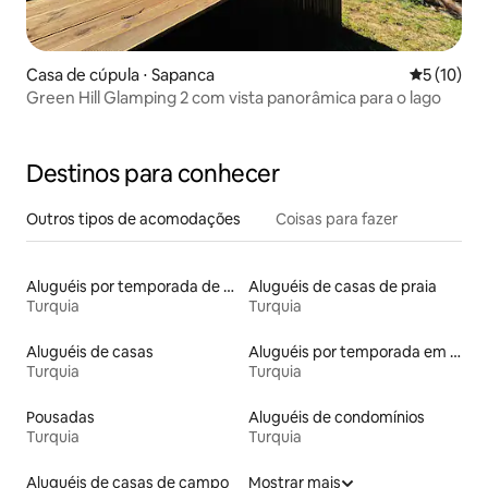
Casa de cúpula ⋅ Sapanca
5 de uma a
5 (10)
Green Hill Glamping 2 com vista panorâmica para o lago
Destinos para conhecer
Outros tipos de acomodações
Coisas para fazer
Aluguéis por temporada de acomodações de luxo
Aluguéis de casas de praia
Turquia
Turquia
Aluguéis de casas
Aluguéis por temporada em resorts
Turquia
Turquia
Pousadas
Aluguéis de condomínios
Turquia
Turquia
Aluguéis de casas de campo
Mostrar mais