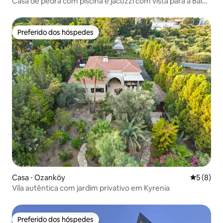
Casa de pedra com piscina e jacuzzi com vista para a Baía
de Kabak
Preferido dos hóspedes
Preferido dos hóspedes
Casa ⋅ Ozanköy
5 de uma 
5 (8)
Vila autêntica com jardim privativo em Kyrenia
Preferido dos hóspedes