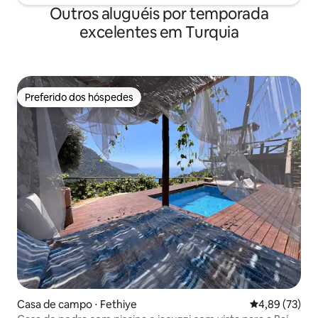
Outros aluguéis por temporada
excelentes em Turquia
Preferido dos hóspedes
Preferido dos hóspedes
Casa de campo ⋅ Fethiye
4,89 de uma a
4,89 (73)