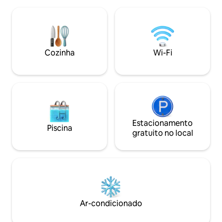
Relaxe na área de estar integrada com
design contemporâ
Smart TV, sofá-cama, cozinha
encontra-substânc
totalmente abastecida, máquina de lavar
residente da rua m
louça, máquina de lavar roupa e mesa de
área boêmia, com 
bilhar de 2,13 m. Todos os quartos têm
e restaurantes a 
banheiro privativo, incluindo um quarto
Cozinha
Wi-Fi
distância.
principal king size com jacuzzi e varanda.
Estacionamento
Piscina
gratuito no local
Ar-condicionado