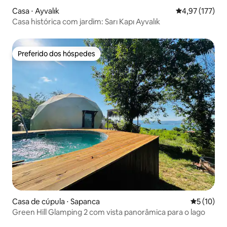
Casa ⋅ Ayvalık
4,97 de uma av
4,97 (177)
Casa histórica com jardim: Sarı Kapı Ayvalık
Preferido dos hóspedes
Preferido dos hóspedes
Casa de cúpula ⋅ Sapanca
5 de uma a
5 (10)
Green Hill Glamping 2 com vista panorâmica para o lago