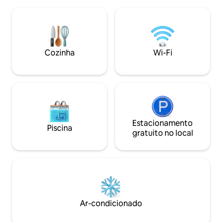
Relaxe na área de estar integrada com
design contemporâ
Smart TV, sofá-cama, cozinha
encontra-substânc
totalmente abastecida, máquina de lavar
residente da rua m
louça, máquina de lavar roupa e mesa de
área boêmia, com 
bilhar de 2,13 m. Todos os quartos têm
e restaurantes a 
banheiro privativo, incluindo um quarto
Cozinha
Wi-Fi
distância.
principal king size com jacuzzi e varanda.
Estacionamento
Piscina
gratuito no local
Ar-condicionado