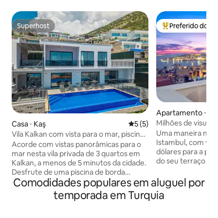
Superhost
Preferido dos 
Superhost
Entre os melhore
Apartamento ⋅ Be
Milhões de visuali
Casa ⋅ Kaş
5 de uma avaliação média d
5 (5)
terraço privado, es
Uma maneira mági
Vila Kalkan com vista para o mar, piscina
Istambul, com vist
de borda infinita privativa
Acorde com vistas panorâmicas para o
dólares para a pai
mar nesta vila privada de 3 quartos em
do seu terraço pri
Kalkan, a menos de 5 minutos da cidade.
quarto e sala de e
Desfrute de uma piscina de borda
cobertura muito e
Comodidades populares em aluguel por
infinita isolada de 10 m, terraços para
um elegante edifí
banhos de sol, espreguiçadeiras de
temporada em Turquia
do século XIX pert
qualidade, refeições ao ar livre,
Mobiliado com um 
churrasqueira de tijolos e tênis de mesa.
antiguidades eleg