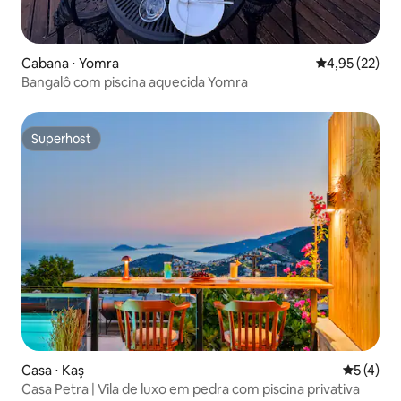
Cabana ⋅ Yomra
4,95 de uma a
4,95 (22)
Bangalô com piscina aquecida Yomra
Superhost
Superhost
Casa ⋅ Kaş
5 de uma 
5 (4)
Casa Petra | Vila de luxo em pedra com piscina privativa