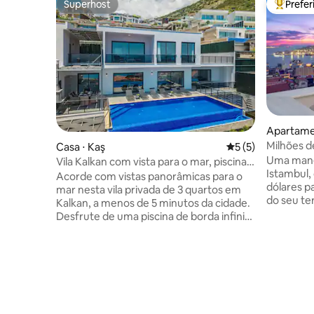
Superhost
Prefe
Superhost
Entre os
Apartame
Milhões d
Casa ⋅ Kaş
5 de uma avaliação
5 (5)
terraço pr
Uma mane
Vila Kalkan com vista para o mar, piscina
Istambul,
de borda infinita privativa
Acorde com vistas panorâmicas para o
dólares p
mar nesta vila privada de 3 quartos em
do seu te
Kalkan, a menos de 5 minutos da cidade.
quarto e s
Desfrute de uma piscina de borda infinita
cobertura
isolada de 10 m, terraços para banhos de
um elegan
sol, espreguiçadeiras de qualidade,
do século
refeições ao ar livre, churrasqueira de
Mobiliado
tijolos e tênis de mesa. Relaxe na área de
antiguida
estar integrada com Smart TV, sofá-
design co
cama, cozinha totalmente abastecida,
encontra-
máquina de lavar louça, máquina de lavar