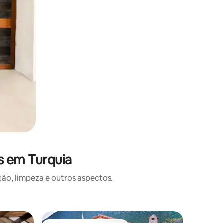
s em Turquia
o, limpeza e outros aspectos.
Casa ⋅ P