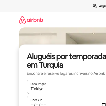
Pular
Algu
para
o
conteúdo
Aluguéis por temporada
em Turquia
Encontre e reserve lugares incríveis no Airbnb
Localização
Quando os resultados estiverem disponíveis, expl
Check-in