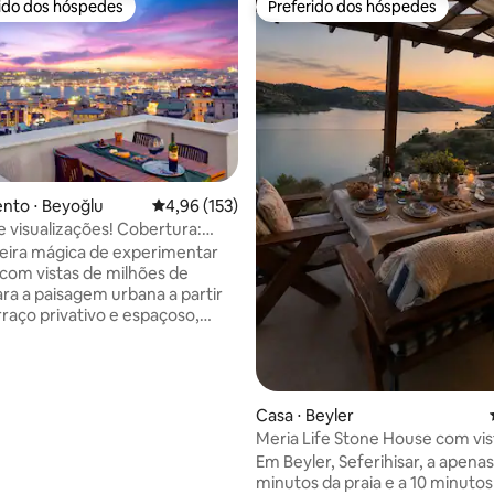
rido dos hóspedes
Preferido dos hóspedes
 melhores preferidos dos hóspedes
Preferido dos hóspedes
nto ⋅ Beyoğlu
4,96 de uma avaliação média de 5, 153 avalia
4,96 (153)
e visualizações! Cobertura:
 média de 5, 5 avaliações
ivado, estilo
ira mágica de experimentar
 com vistas de milhões de
ara a paisagem urbana a partir
rraço privativo e espaçoso,
ala de estar. Esta é uma
 muito especial no 5º andar de
te edifício de apartamentos
 XIX perto da Torre de Gálata.
Casa ⋅ Beyler
 com um equilíbrio de
Meria Life Stone House com vis
des elegantes e peças de
lago na natureza
Em Beyler, Seferihisar, a apenas
ntemporâneo, é estilo-
minutos da praia e a 10 minutos
substância. Você será um