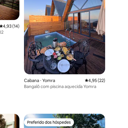
4,93 de uma avaliação média de 5, 14 avaliações
4,93 (14)
02
ções
Cabana ⋅ Yomra
4,95 de uma avaliação
4,95 (22)
Bangalô com piscina aquecida Yomra
Preferido dos hóspedes
os hóspedes
Preferido dos hóspedes