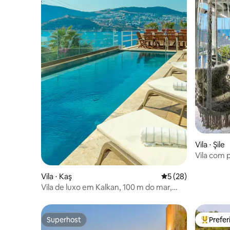
Vila ⋅ Şile
Vila com p
Vista par
Vila ⋅ Kaş
5 de uma avaliação 
5 (28)
Vila de luxo em Kalkan, 100 m do mar,
vista panorâmica
Superhost
Prefe
Superhost
Entre os