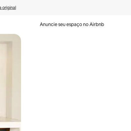
 original
Anuncie seu espaço no Airbnb
 deslizando o dedo na tela.