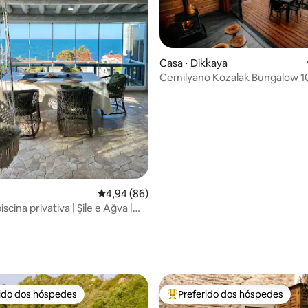
Casa ⋅ Dikkaya
Cemilyano Kozalak Bungalow 1
4,94 de uma avaliação média de 5, 86 avalia
4,94 (86)
iscina privativa | Şile e Ağva |
a o mar
média de 5, 28 avaliações
rido dos hóspedes
Preferido dos hóspedes
 melhores preferidos dos hóspedes
Entre os melhores preferidos d