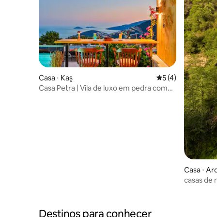
Casa ⋅ Kaş
5 de uma avaliação
5 (4)
Casa Petra | Vila de luxo em pedra com
piscina privativa
Casa ⋅ Ar
casas de 
Destinos para conhecer