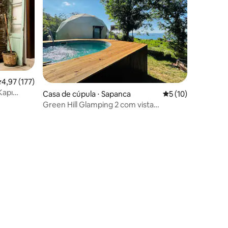
,97 de uma avaliação média de 5, 177 avaliações
4,97 (177)
Kapı
Casa de cúpula ⋅ Sapanca
5 de uma avaliação
5 (10)
Green Hill Glamping 2 com vista
panorâmica para o lago
ções