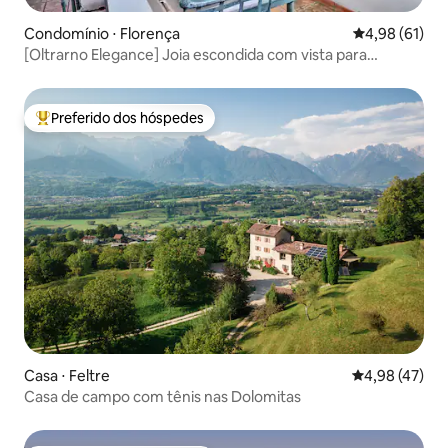
Condomínio ⋅ Florença
4,98 de uma a
4,98 (61)
[Oltrarno Elegance] Joia escondida com vista para
Florença
Preferido dos hóspedes
Entre os melhores preferidos dos hóspedes
Casa ⋅ Feltre
4,98 de uma a
4,98 (47)
Casa de campo com tênis nas Dolomitas