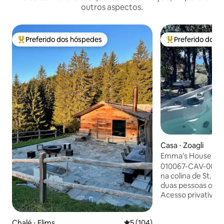
outros aspectos.
Preferido dos hóspedes
Preferido dos 
Entre os melhores preferidos dos hóspedes
Entre os melhore
Casa ⋅ Zoagli
Emma's House - Ja
010067-CAV-0005 
na colina de St. A
duas pessoas ou c
Acesso privativo 
estacionamento. 
privado com banhe
Chalé ⋅ Flims
5 de uma avaliação média de 
5 (104)
hidromassagem de 