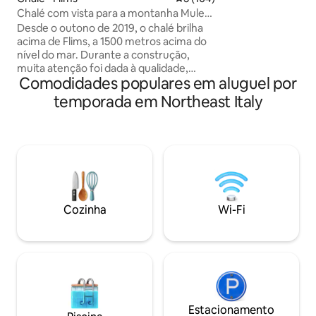
para Portofino. 
Chalé com vista para a montanha Muletg
01/05 a 30/09, 
— Flims LAAX
Desde o outono de 2019, o chalé brilha
POR UMA TAXA) Área de churrasco. A
acima de Flims, a 1500 metros acima do
casa é composta 
nível do mar. Durante a construção,
cama king size e s
muita atenção foi dada à qualidade,
banheiro com chuv
Comodidades populares em aluguel por
regionalidade e, acima de tudo,
com cozinha com v
longevidade, bem como ao amor pelos
temporada em Northeast Italy
privativo com esp
detalhes - esses são os ingredientes que
de centro.
tornam o nosso chalé tão único! A
localização fantástica promete muita
paz e tranquilidade durante todo o ano,
com entrada e saída de esquis no
inverno, bem como caminhadas ou
passeios de bicicleta na porta da frente,
longe da agitação e do barulho no verão.
Cozinha
Wi-Fi
Assim, você pode realmente aproveitar
as férias em nosso chalé.
Estacionamento