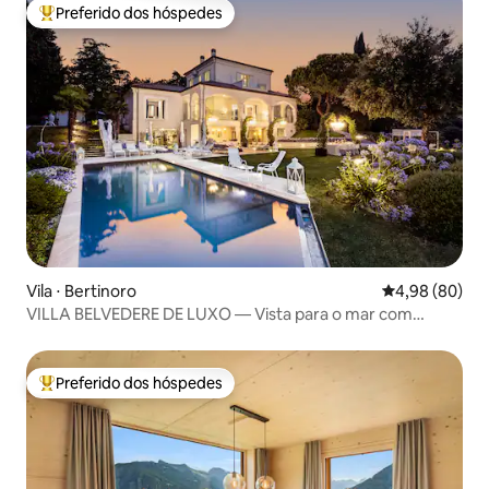
Preferido dos hóspedes
Entre os melhores preferidos dos hóspedes
Vila ⋅ Bertinoro
4,98 de uma av
4,98 (80)
VILLA BELVEDERE DE LUXO — Vista para o mar com
piscina e spa
Preferido dos hóspedes
Entre os melhores preferidos dos hóspedes