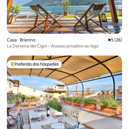
Casa ⋅ Brienno
5 de uma a
5 (26)
La Darsena dei Cigni – Acesso privativo ao lago
Preferido dos hóspedes
Entre os melhores preferidos dos hóspedes