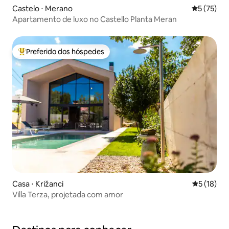
Castelo ⋅ Merano
5 de uma a
5 (75)
Apartamento de luxo no Castello Planta Meran
Preferido dos hóspedes
Entre os melhores preferidos dos hóspedes
Casa ⋅ Križanci
5 de uma a
5 (18)
Villa Terza, projetada com amor