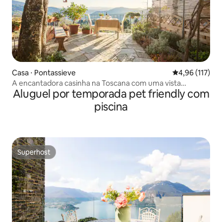
Casa ⋅ Pontassieve
4,96 de uma av
4,96 (117)
A encantadora casinha na Toscana com uma vista
Aluguel por temporada pet friendly com
deslumbrante
piscina
Superhost
Superhost