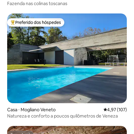
Fazenda nas colinas toscanas
Preferido dos hóspedes
Entre os melhores preferidos dos hóspedes
Casa ⋅ Mogliano Veneto
4,97 de uma av
4,97 (107)
Natureza e conforto a poucos quilômetros de Veneza