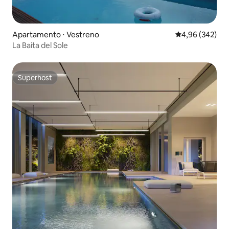
Apartamento ⋅ Vestreno
4,96 de uma ava
4,96 (342)
La Baita del Sole
Superhost
Superhost