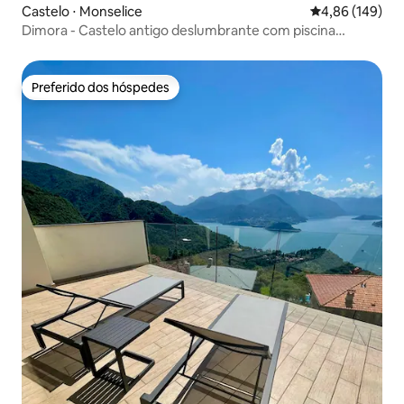
Castelo ⋅ Monselice
4,86 de uma av
4,86 (149)
Dimora - Castelo antigo deslumbrante com piscina
aquecida
Preferido dos hóspedes
Preferido dos hóspedes