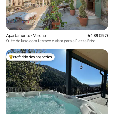
Apartamento ⋅ Verona
4,89 de uma ava
4,89 (297)
Suíte de luxo com terraço e vista para a Piazza Erbe
Preferido dos hóspedes
Entre os melhores preferidos dos hóspedes