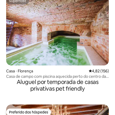
Superhost
Superhost
Casa ⋅ Florença
4,82 de uma av
4,82 (156)
Casa de campo com piscina aquecida perto do centro da
Aluguel por temporada de casas
cidade
privativas pet friendly
Preferido dos hóspedes
Preferido dos hóspedes