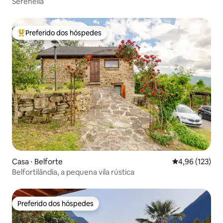
Serenella
Preferido dos hóspedes
Entre os melhores preferidos dos hóspedes
Casa ⋅ Belforte
4,96 de uma av
4,96 (123)
Belfortilândia, a pequena vila rústica
Preferido dos hóspedes
Preferido dos hóspedes