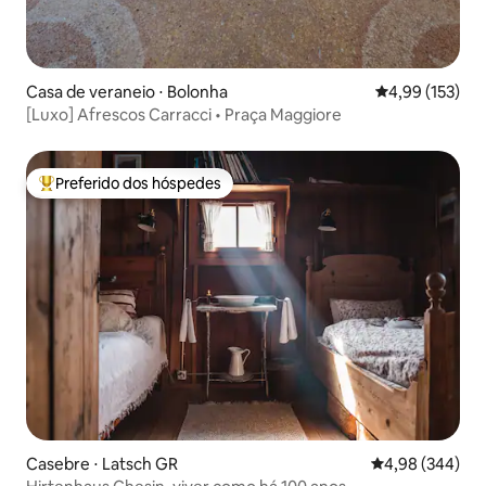
Casa de veraneio ⋅ Bolonha
4,99 de uma av
4,99 (153)
[Luxo] Afrescos Carracci • Praça Maggiore
Preferido dos hóspedes
Entre os melhores preferidos dos hóspedes
Casebre ⋅ Latsch GR
4,98 de uma ava
4,98 (344)