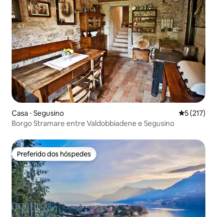
Casa ⋅ Segusino
5 de uma av
5 (217)
Borgo Stramare entre Valdobbiadene e Segusino
Preferido dos hóspedes
Preferido dos hóspedes