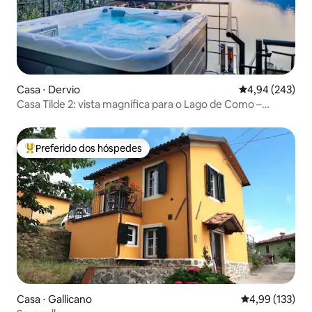
Casa ⋅ Dervio
4,94 de uma ava
4,94 (243)
Casa Tilde 2: vista magnífica para o Lago de Como –
banheira de hidromassagem
Preferido dos hóspedes
Entre os melhores preferidos dos hóspedes
Casa ⋅ Gallicano
4,99 de uma av
4,99 (133)