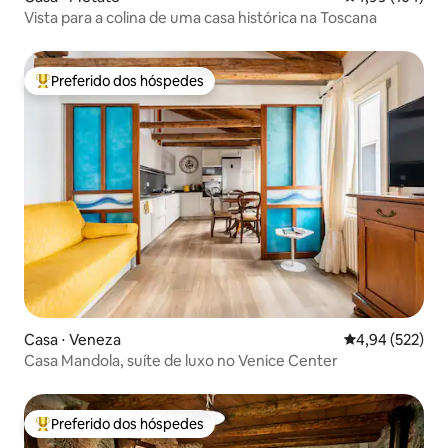
Vista para a colina de uma casa histórica na Toscana
Preferido dos hóspedes
Entre os melhores preferidos dos hóspedes
Casa ⋅ Veneza
4,94 de uma av
4,94 (522)
Casa Mandola, suíte de luxo no Venice Center
Preferido dos hóspedes
Entre os melhores preferidos dos hóspedes