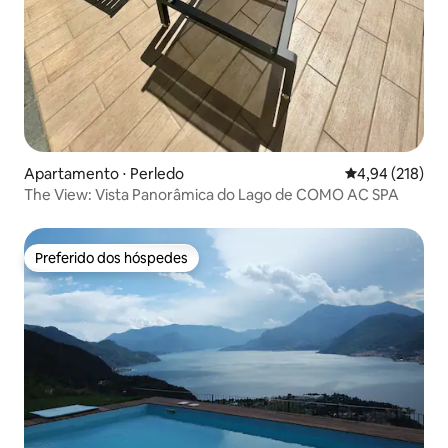
Apartamento ⋅ Perledo
4,94 de uma av
4,94 (218)
The View: Vista Panorâmica do Lago de COMO AC SPA
Preferido dos hóspedes
Preferido dos hóspedes