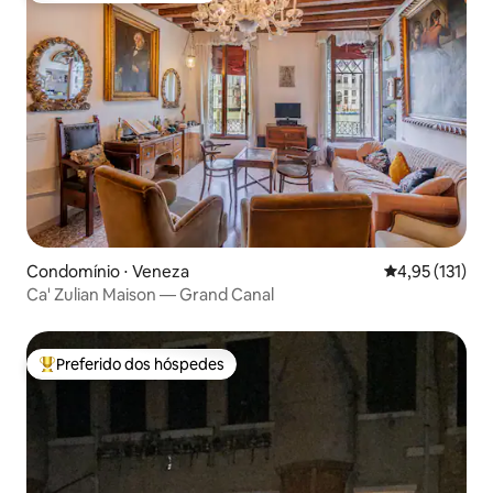
Condomínio ⋅ Veneza
4,95 de uma av
4,95 (131)
Ca' Zulian Maison — Grand Canal
Preferido dos hóspedes
Entre os melhores preferidos dos hóspedes