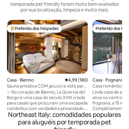
temporada pet friendly foram muito bem avaliados
por sua localização, limpeza e muito mais.
Preferido dos hóspedes
Preferido dos hó
Entre os melhores preferidos dos hóspedes
Preferido dos hó
Casa ⋅ Bienno
4,99 de uma avaliação média de 
4,99 (180)
Casa ⋅ Pognana La
Sauna privativa COM jacuzzi e vista para
Casa romântica e p
a casa de luxo em Alpi
Lago Como
✨ No coração de Bienno, La Quercia del
Linda casa de ald
Borgo é uma casa do século XVIII criada
anos no centro his
para casais que procuram uma escapada
Pognana, a 15 mi
romântica com verdadeira privacidade.
Completamente r
Northeast Italy: comodidades populares
Pedra, madeira e design acompanham
interior projetado 
um SPA privativo 24 horas com jacuzzi,
níveis de confort
para aluguéis por temporada pet
sauna finlandesa e vista para os Alpes. 🛏️
autêntico de uma an