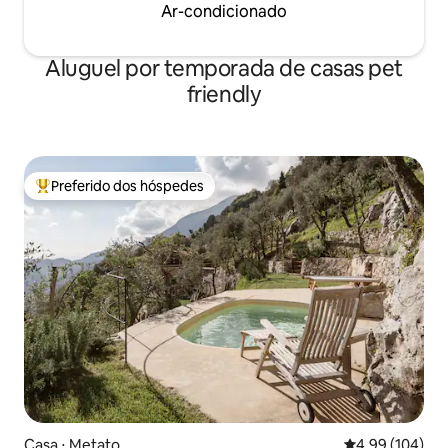
Ar-condicionado
Aluguel por temporada de casas pet
friendly
Preferido dos hóspedes
Entre os melhores preferidos dos hóspedes
Casa ⋅ Metato
4,99 de uma av
4,99 (104)