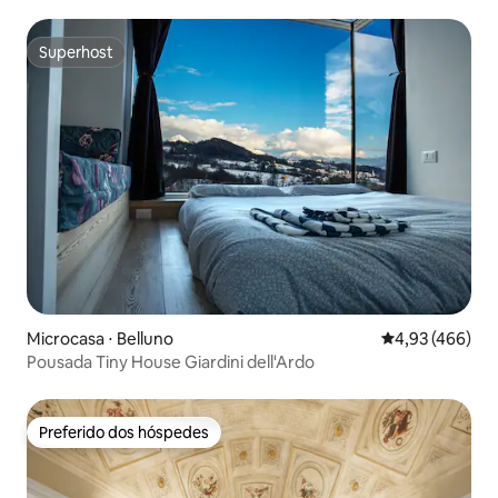
Superhost
Superhost
Microcasa ⋅ Belluno
4,93 de uma av
4,93 (466)
Pousada Tiny House Giardini dell'Ardo
Preferido dos hóspedes
Preferido dos hóspedes