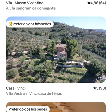
Vila ⋅ Mason Vicentino
4,86 de uma av
4,86 (64)
A vila panorâmica do viajante
Preferido dos hóspedes
Entre os melhores preferidos dos hóspedes
Casa ⋅ Vinci
5 de uma a
5 (90)
Villa Vestra in Vinci casa de férias
Preferido dos hóspedes
Preferido dos hóspedes