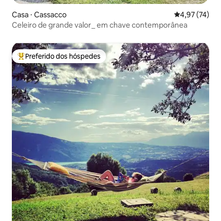
Casa ⋅ Cassacco
4,97 de uma a
4,97 (74)
Celeiro de grande valor_ em chave contemporânea
Preferido dos hóspedes
Entre os melhores preferidos dos hóspedes