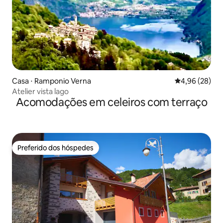
Casa ⋅ Ramponio Verna
4,96 de uma a
4,96 (28)
Atelier vista lago
Acomodações em celeiros com terraço
Preferido dos hóspedes
Preferido dos hóspedes