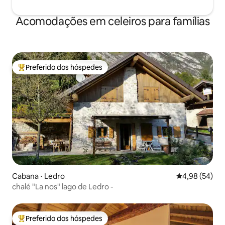
inglês, francês, espanhol, pouco alemão,
muito dialeto local... atitude verde,
Acomodações em celeiros para famílias
usamos energia renovável!!!
Preferido dos hóspedes
Entre os melhores preferidos dos hóspedes
Cabana ⋅ Ledro
4,98 de uma a
4,98 (54)
chalé "La nos" lago de Ledro -
Preferido dos hóspedes
Entre os melhores preferidos dos hóspedes