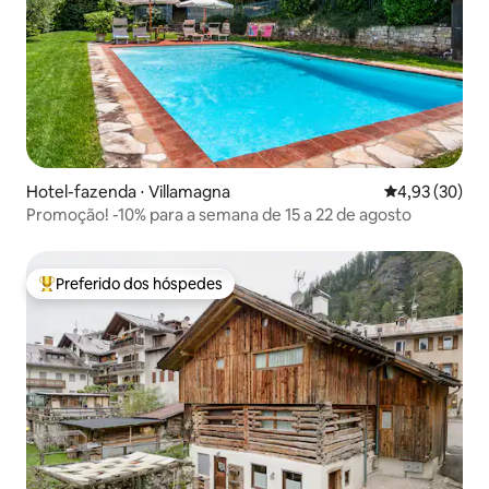
Hotel-fazenda ⋅ Villamagna
4,93 de uma a
4,93 (30)
Promoção! -10% para a semana de 15 a 22 de agosto
Preferido dos hóspedes
Entre os melhores preferidos dos hóspedes