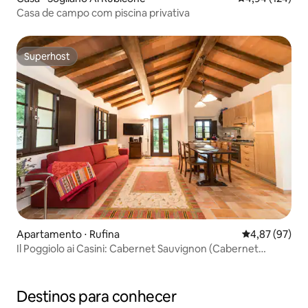
Casa de campo com piscina privativa
Superhost
Superhost
Apartamento ⋅ Rufina
4,87 de uma a
4,87 (97)
Il Poggiolo ai Casini: Cabernet Sauvignon (Cabernet
Sauvignon) sociável
Destinos para conhecer