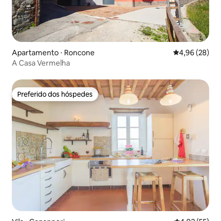
Apartamento ⋅ Roncone
4,96 de uma a
4,96 (28)
A Casa Vermelha
Preferido dos hóspedes
Preferido dos hóspedes