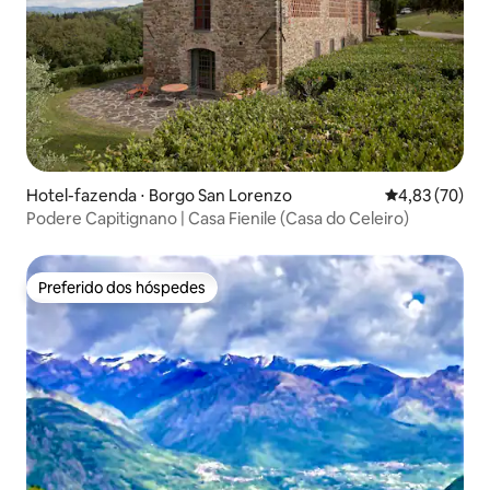
Hotel-fazenda ⋅ Borgo San Lorenzo
4,83 de uma a
4,83 (70)
Podere Capitignano | Casa Fienile (Casa do Celeiro)
Preferido dos hóspedes
Preferido dos hóspedes