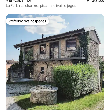
Vila ⋅ Capannori
4,93 de uma a
4,93 (55)
La Furbina: charme, piscina, olivais e jogos
Preferido dos hóspedes
Preferido dos hóspedes