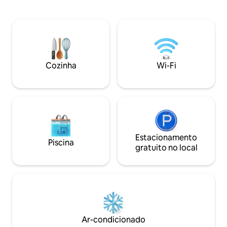
famílias pequenas (máximo de 4
passos dos Jardin
pessoas) ou casais que gostariam de
famosa Via Castig
relaxar nas colinas perto de Veneza
chegar às Duas To
alguns dias ou para estadias mais longas.
minutos a pé. A e
Animais de estimação mais do que bem-
independente em u
vindos! Entrada independente, ar-
bolonhês, a entrad
condicionado, TV via satélite e Wi-Fi
andar e o restant
Cozinha
Wi-Fi
disponíveis gratuitamente. Maravilhoso
segundo e último 
pátio disponível para hóspedes com bela
vista de Asolo e Monte Grappa. "DO
NONE" está localizado em Asolo, a
poucos minutos de Bassano del Grappa,
Castelfranco Veneto e Marostica. 1 hora
de carro ou trem para Veneza, Treviso,
Padova e Vicenza. 2 campos de golfe
Estacionamento
Piscina
importantes em 10-15 minutos;
gratuito no local
localização perfeita para andar de
bicicleta nas colinas "Prosecco". 10
minutos do Monte Grappa, onde você
pode subir no topo da montanha, fazer
caminhada nórdica e experimentar o
emocionante parapente! muito perto de
vilas palladianas e do Museu Gipsoteca
Ar-condicionado
de Antonio Canova. falando italiano,