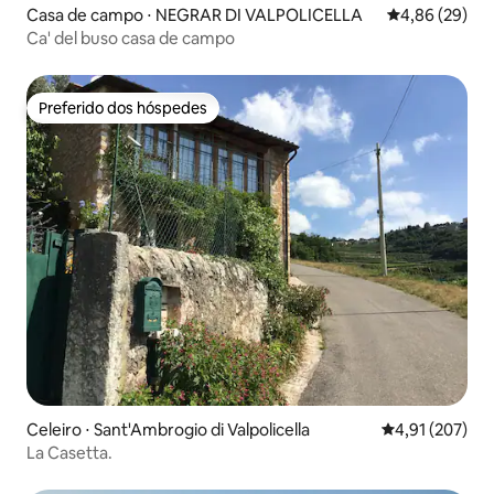
Casa de campo ⋅ NEGRAR DI VALPOLICELLA
4,86 de uma a
4,86 (29)
Ca' del buso casa de campo
Preferido dos hóspedes
Preferido dos hóspedes
Celeiro ⋅ Sant'Ambrogio di Valpolicella
4,91 de uma av
4,91 (207)
La Casetta.