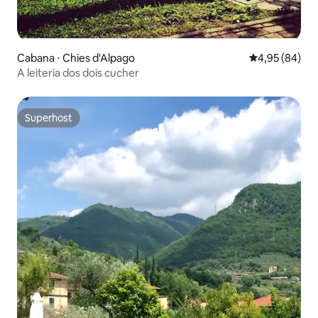
Cabana ⋅ Chies d'Alpago
4,95 de uma a
4,95 (84)
A leiteria dos dois cucher
Superhost
Superhost