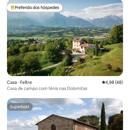
Preferido dos hóspedes
Entre os melhores preferidos dos hóspedes
Casa ⋅ Feltre
4,98 de uma a
4,98 (48)
Casa de campo com tênis nas Dolomitas
Superhost
Superhost