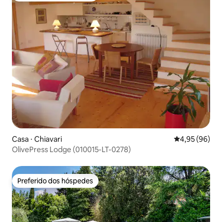
Casa ⋅ Chiavari
4,95 de uma a
4,95 (96)
OlivePress Lodge (010015-LT-0278)
Preferido dos hóspedes
Preferido dos hóspedes