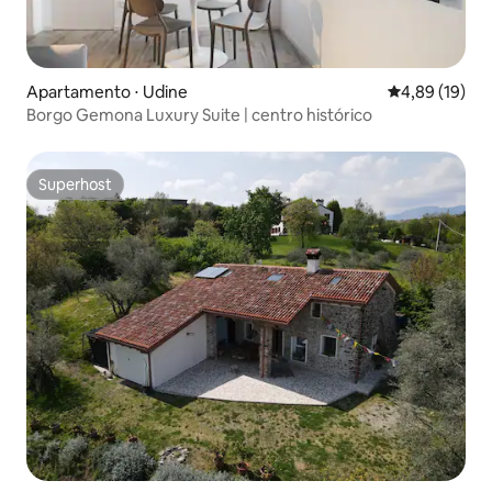
Apartamento ⋅ Udine
4,89 de uma a
4,89 (19)
Borgo Gemona Luxury Suite | centro histórico
Superhost
Superhost