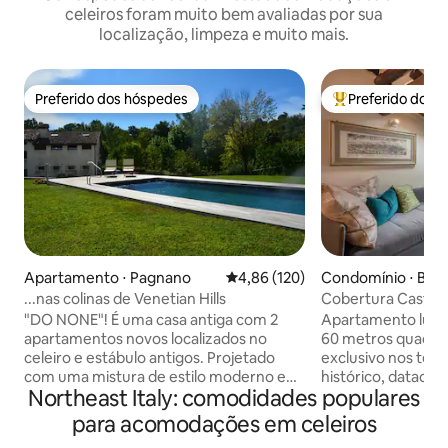
celeiros foram muito bem avaliadas por sua
localização, limpeza e muito mais.
Preferido dos hóspedes
Preferido dos 
Preferido dos hóspedes
Entre os melhore
Apartamento ⋅ Pagnano
4,86 de uma avaliação média de 
4,86 (120)
Condomínio ⋅ Bol
...nas colinas de Venetian Hills
Cobertura Castigl
"DO NONE"! É uma casa antiga com 2
Apartamento lumin
apartamentos novos localizados no
60 metros quadra
celeiro e estábulo antigos. Projetado
exclusivo nos tel
com uma mistura de estilo moderno e
histórico, datado 
Northeast Italy: comodidades populares
original, cada apartamento é com cama
completamente re
king-size e sofá-cama, banheiro
conservadora. Está
para acomodações em celeiros
privativo e cozinha acoplada, ideal para
mais prestigiada 