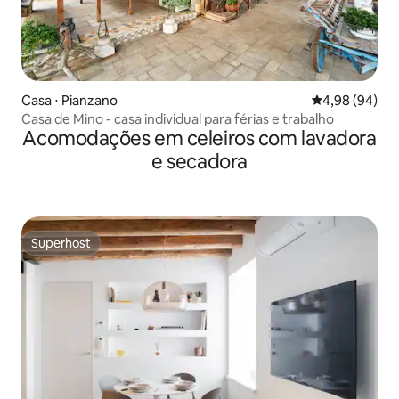
Casa ⋅ Pianzano
4,98 de uma av
4,98 (94)
Casa de Mino - casa individual para férias e trabalho
Acomodações em celeiros com lavadora
e secadora
Superhost
Superhost