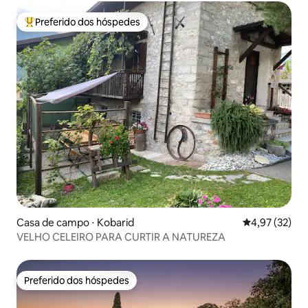
Preferido dos hóspedes
Entre os melhores preferidos dos hóspedes
Casa de campo ⋅ Kobarid
4,97 de uma a
4,97 (32)
VELHO CELEIRO PARA CURTIR A NATUREZA
Preferido dos hóspedes
Preferido dos hóspedes