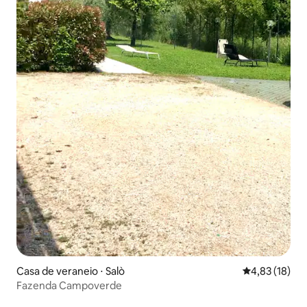
Casa de veraneio ⋅ Salò
4,83 de uma a
4,83 (18)
Fazenda Campoverde