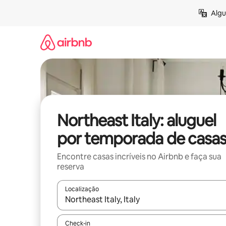
Pular
Algu
para
o
conteúdo
Northeast Italy: aluguel
por temporada de casa
Encontre casas incríveis no Airbnb e faça sua
reserva
Localização
Quando os resultados estiverem disponíveis, expl
Check-in