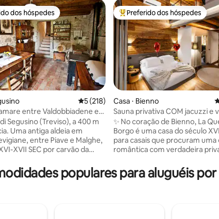
rido dos hóspedes
Preferido dos hóspedes
 melhores preferidos dos hóspedes
Entre os melhores preferidos d
gusino
5 de uma avaliação média de 5, 218 avalia
5 (218)
Casa ⋅ Bienno
4
amare entre Valdobbiadene e
Sauna privativa COM jacuzzi e v
édia de 5, 415 avaliações
a casa de luxo em Alpi
di Segusino (Treviso), a 400 m
✨ No coração de Bienno, La Que
cia. Uma antiga aldeia em
Borgo é uma casa do século XVII
evigiane, entre Piave e Malghe,
para casais que procuram uma
XVI-XVII SEC por carvão da
romântica com verdadeira priv
aída por águas e madeira. No
Pedra, madeira e design aco
muitas possibilidades: a 10
um SPA privativo 24 horas com 
omodidades populares para aluguéis po
as colinas
sauna finlandesa e vista para os Al
adene/Prosecco, um patrimônio
Suíte king com banheiro privati
O, a 20 de
Smart TV de 75" Cama de memó
er/Possagno/Ville Venete; a
sofá Cozinha artesanal 🍷 e ad
de Veneza e dos Dolomitas.
Rooftop 📶 Wi-Fi rápido ❤️ Ideal para