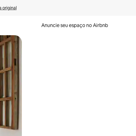
 original
Anuncie seu espaço no Airbnb
 deslizando o dedo na tela.