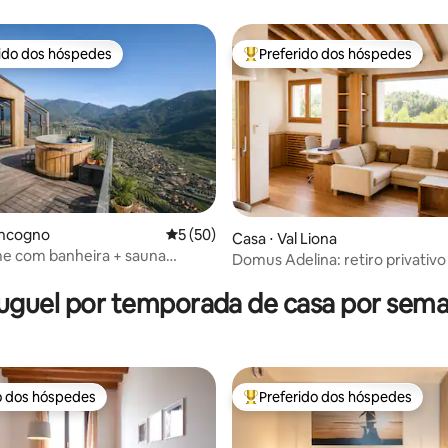
rido dos hóspedes
Preferido dos hóspedes
 melhores preferidos dos hóspedes
Entre os melhores preferidos d
édia de 5, 133 avaliações
ancogno
5 de uma avaliação média de 5, 50 avalia
5 (50)
Casa ⋅ Val Liona
e com banheira + sauna
Domus Adelina: retiro privativo
 na montanha
natureza e bem-estar
uguel por temporada de casa por sem
o dos hóspedes
Preferido dos hóspedes
o dos hóspedes
Entre os melhores preferidos d