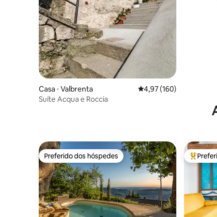
Casa ⋅ Valbrenta
4,97 de uma avaliação m
4,97 (160)
Suíte Acqua e Roccia
Preferido dos hóspedes
Prefe
Preferido dos hóspedes
Entre os