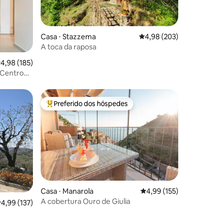
Casa ⋅ Stazzema
4,98 de uma avaliação m
4,98 (203)
A toca da raposa
ções
,98 de uma avaliação média de 5, 185 avaliações
4,98 (185)
 Centro
Preferido dos hóspedes
os hóspedes
Entre os melhores preferidos dos hóspedes
Casa ⋅ Manarola
4,99 de uma avaliação 
4,99 (155)
A cobertura Ouro de Giulia
ções
,99 de uma avaliação média de 5, 137 avaliações
4,99 (137)