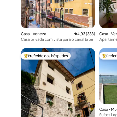
Casa ⋅ Veneza
4,93 de uma avaliação m
4,93 (338)
Casa ⋅ Ve
Casa privada com vista para o canal Erbe
Apartamen
Preferido dos hóspedes
Prefe
Entre os melhores preferidos dos hóspedes
Entre os
Casa ⋅ Mu
Suítes La