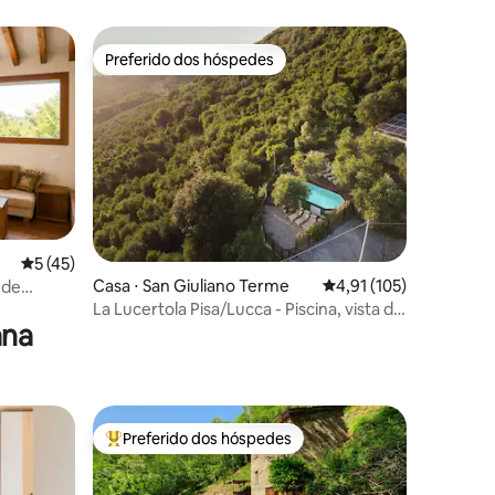
Preferido dos hóspedes
os hóspedes
Preferido dos hóspedes
ções
5 de uma avaliação média de 5, 45 avaliações
5 (45)
Casa ⋅ San Giuliano Terme
4,91 de uma avaliação 
4,91 (105)
 de
La Lucertola Pisa/Lucca - Piscina, vista da
ana
Torre Inclinada
Preferido dos hóspedes
os hóspedes
Entre os melhores preferidos dos hóspedes