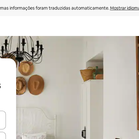
mas informações foram traduzidas automaticamente. 
Mostrar idioma
s
ore-os usando as seta para cima e para baixo do teclado ou tocando e