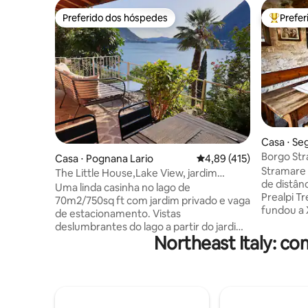
Preferido dos hóspedes
Prefe
Preferido dos hóspedes
Entre os
Casa ⋅ Se
Borgo Str
Casa ⋅ Pognana Lario
4,89 de uma avaliação m
4,89 (415)
Segusino
Stramare 
The Little House,Lake View, jardim
de distân
privado e estacionamento
Uma linda casinha no lago de
Prealpi Tr
70m2/750sq ft com jardim privado e vaga
fundou a 
de estacionamento. Vistas
Ístria atr
deslumbrantes do lago a partir do jardim,
centro de 
Northeast Italy: c
terraço e de todos os quartos! Interiores
minutos d
cuidadosamente selecionados com
Valdobbi
excelente atenção aos detalhes.
da UNESC
Tranquilo, privado e sereno - perfeito
Asolo/Mas
para relaxamento total. 5 minutos a pé
uma hora 
do ponto de natação mais próximo do