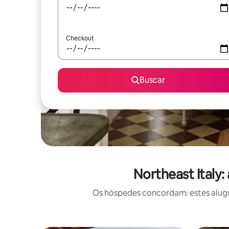
Checkout
Buscar
Northeast Italy
Os hóspedes concordam: estes alugu