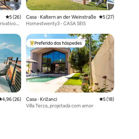
ções
5 de uma avaliação média de 5, 26 avaliações
5 (26)
Casa ⋅ Kaltern an der Weinstraße
5 de uma avaliação
5 (27)
rivativo
Homestwenty3 - CASA SEIS
Preferido dos hóspedes
Entre os melhores preferidos dos hóspedes
ções
4,96 de uma avaliação média de 5, 26 avaliações
4,96 (26)
Casa ⋅ Križanci
5 de uma avaliação
5 (18)
Villa Terza, projetada com amor