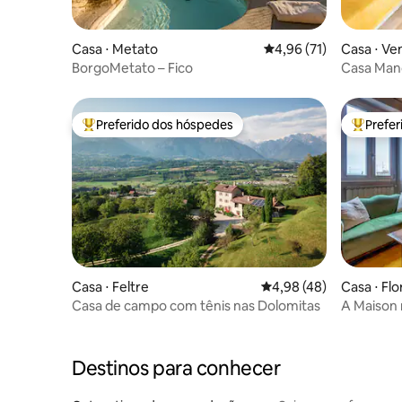
Casa ⋅ Metato
4,96 de uma avaliação 
4,96 (71)
Casa ⋅ Ve
BorgoMetato – Fico
Casa Mand
Center
Preferido dos hóspedes
Prefe
Entre os melhores preferidos dos hóspedes
Entre os
Casa ⋅ Feltre
4,98 de uma avaliação 
4,98 (48)
Casa ⋅ Fl
Casa de campo com tênis nas Dolomitas
A Maison 
Destinos para conhecer