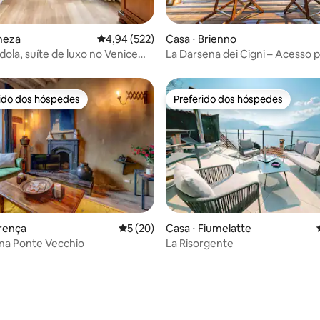
média de 5, 71 avaliações
neza
4,94 de uma avaliação média de 5, 522 avalia
4,94 (522)
Casa ⋅ Brienno
ola, suíte de luxo no Venice
La Darsena dei Cigni – Acesso p
ao lago
rido dos hóspedes
Preferido dos hóspedes
 melhores preferidos dos hóspedes
Preferido dos hóspedes
média de 5, 48 avaliações
orença
5 de uma avaliação média de 5, 20 avalia
5 (20)
Casa ⋅ Fiumelatte
na Ponte Vecchio
La Risorgente