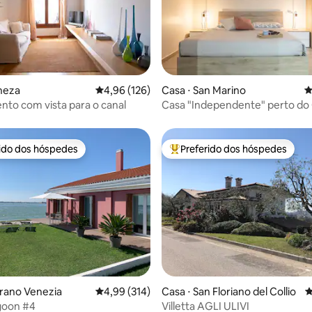
édia de 5, 338 avaliações
neza
4,96 de uma avaliação média de 5, 126 avalia
4,96 (126)
Casa ⋅ San Marino
4
to com vista para o canal
Casa "Independente" perto do
Histórico
rido dos hóspedes
Preferido dos hóspedes
 melhores preferidos dos hóspedes
Entre os melhores preferidos d
rano Venezia
4,99 de uma avaliação média de 5, 314 avalia
4,99 (314)
Casa ⋅ San Floriano del Collio
4
goon #4
Villetta AGLI ULIVI