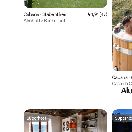
Cabana ⋅ Stabenthein
4,91 de uma avaliação 
4,91 (47)
Almhütte Bäckerhof
Cabana ⋅ F
Casa da C
Alu
Superhost
Superho
Superhost
Superho