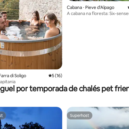
Cabana ⋅ Pieve d'Alpago
A cabana na floresta: Six-sense
média de 5, 47 avaliações
wellness
arra di Soligo
5 de uma avaliação média de 5, 16 avalia
5 (16)
apitania
guel por temporada de chalés pet frie
st
Superhost
st
Superhost