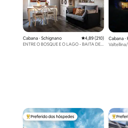
Cabana ⋅ Schignano
4,89 de uma avaliação m
4,89 (210)
Cabana ⋅ 
ENTRE O BOSQUE E O LAGO - BAITA DE
Valtellina
SMAIL
Preferido dos hóspedes
Prefe
Entre os melhores preferidos dos hóspedes
Entre os