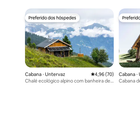
Preferido dos hóspedes
Preferid
Preferido dos hóspedes
Preferid
Cabana ⋅ Untervaz
4,96 de uma avaliação 
4,96 (70)
Cabana ⋅
Chalé ecológico alpino com banheira de
Cabana d
hidromassagem
Chlara