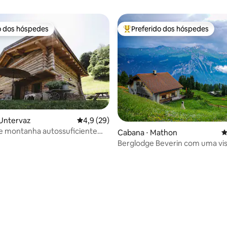
o dos hóspedes
Preferido dos hóspedes
o dos hóspedes
Entre os melhores preferidos d
média de 5, 70 avaliações
 Untervaz
4,9 de uma avaliação média de 5, 29 avalia
4,9 (29)
e montanha autossuficiente
Cabana ⋅ Mathon
4
Berglodge Beverin com uma vis