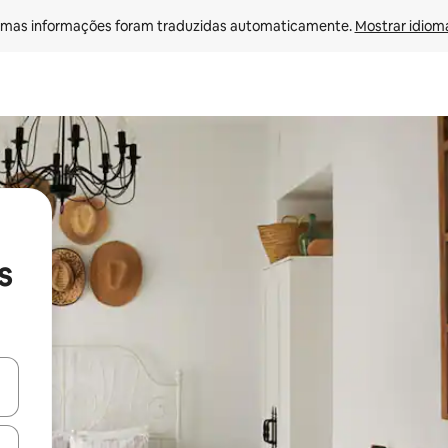
mas informações foram traduzidas automaticamente. 
Mostrar idioma
s
ore-os usando as seta para cima e para baixo do teclado ou tocando e