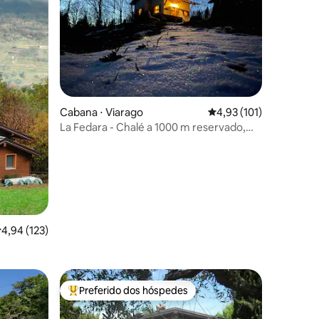
ções
Cabana ⋅ Viarago
4,93 de uma avaliação 
4,93 (101)
La Fedara - Chalé a 1000 m reservado,
intimista!
,94 de uma avaliação média de 5, 123 avaliações
4,94 (123)
Preferido dos hóspedes
os hóspedes
Entre os melhores preferidos dos hóspedes