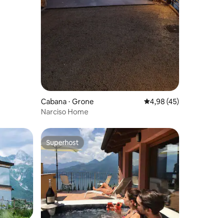
Cabana ⋅ Grone
4,98 de uma avaliação
4,98 (45)
Narciso Home
Superhost
Superhost