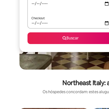
Checkout
Buscar
Northeast Italy:
Os hóspedes concordam: estes alugué