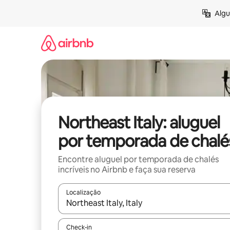
Pular
Algu
para
o
conteúdo
Northeast Italy: aluguel
por temporada de chalé
Encontre aluguel por temporada de chalés
incríveis no Airbnb e faça sua reserva
Localização
Quando os resultados estiverem disponíveis, expl
Check-in