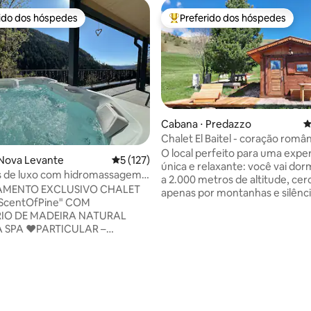
rido dos hóspedes
Preferido dos hóspedes
 melhores preferidos dos hóspedes
Entre os melhores preferidos d
Cabana ⋅ Predazzo
4
Chalet El Baitel - coração româ
Alpe Lusia
O local perfeito para uma expe
 Nova Levante
5 de uma avaliação média de 5, 127 avalia
5 (127)
única e relaxante: você vai dorm
s de luxo com hidromassagem e
a 2.000 metros de altitude, ce
AMENTO EXCLUSIVO CHALET
apenas por montanhas e silênci
ScentOfPine" COM
Chalé encontrará todos os con
RIO DE MADEIRA NATURAL
(hidromassagem, sauna, kitche
R –
LCD) e do terraço poderá desfr
 AQUECIDO FANTÁSTICO E
vista deslumbrante da Cadeia L
PAÇOSA + VISTA INCRÍVEL
do Grupo Pale di San Martino. F
 DOLOMITAS ♥️CENTRO DE
madeira de pinho perfumada, e
 A APENAS 25 MINUTOS DE
mobiliada com carinho em cada
ESQUI
Calce suas botas de trilha, part
S" A APENAS 600 MT ESTADIA