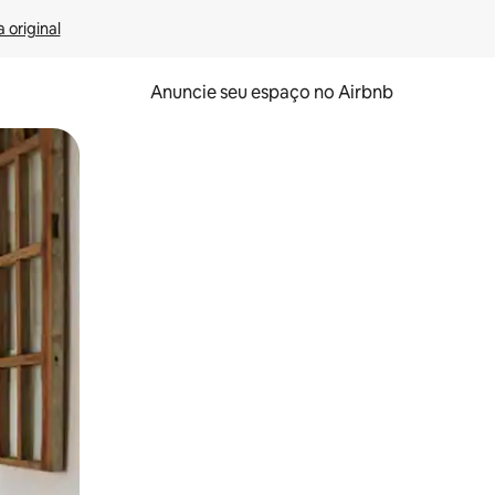
 original
Anuncie seu espaço no Airbnb
 deslizando o dedo na tela.