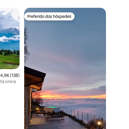
Preferido dos hóspedes
os hóspedes
Preferido dos hóspedes
ções
,96 de uma avaliação média de 5, 138 avaliações
4,96 (138)
ta única