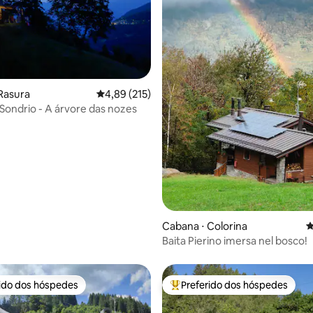
édia de 5, 210 avaliações
Rasura
4,89 de uma avaliação média de 5, 215 avalia
4,89 (215)
/Sondrio - A árvore das nozes
Cabana ⋅ Colorina
4
Baita Pierino imersa nel bosco!
rido dos hóspedes
Preferido dos hóspedes
 melhores preferidos dos hóspedes
Entre os melhores preferidos d