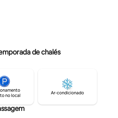
eite a
perfil.
ra de
temporada de chalés
ionamento
Ar-condicionado
to no local
massagem