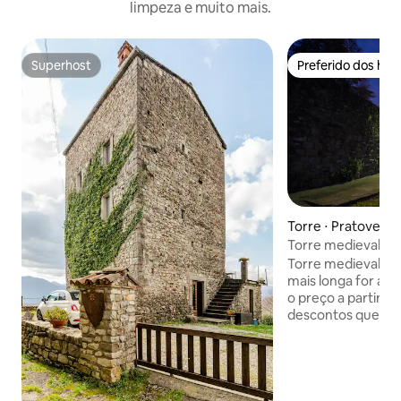
limpeza e muito mais.
Superhost
Preferido dos hó
Superhost
Preferido dos hó
Torre ⋅ Pratovecc
Torre medieval, Lu
mel, casamento
Torre medieval de Lun
mais longa for a s
o preço a partir d
descontos que va
todas as temporad
com terraço na co
panorâmica – incrí
românticas, em me
Com a reserva você