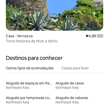
Casa ⋅ Vernazza
4,88 de uma a
4,88 (52)
Torre histórica de Muin a Ventu
Destinos para conhecer
Outros tipos de acomodações
Coisas para fazer
Aluguéis de espaços em frente à praia
Aluguéis de casas
Northeast Italy
Northeast Italy
Aluguéis por temporada com banheiro para PCD
Aluguéis de cabanas
Northeast Italy
Northeast Italy