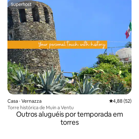
Superhost
Superhost
Casa ⋅ Vernazza
4,88 de uma a
4,88 (52)
Torre histórica de Muin a Ventu
Outros aluguéis por temporada em
torres