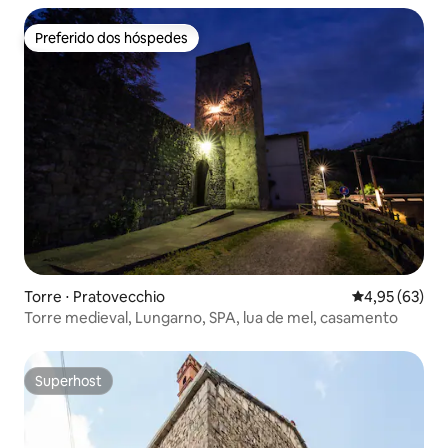
Preferido dos hóspedes
Preferido dos hóspedes
Torre ⋅ Pratovecchio
4,95 de uma a
4,95 (63)
Torre medieval, Lungarno, SPA, lua de mel, casamento
Superhost
Superhost