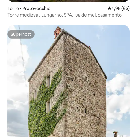
Torre ⋅ Pratovecchio
4,95 de uma a
4,95 (63)
Torre medieval, Lungarno, SPA, lua de mel, casamento
Superhost
Superhost