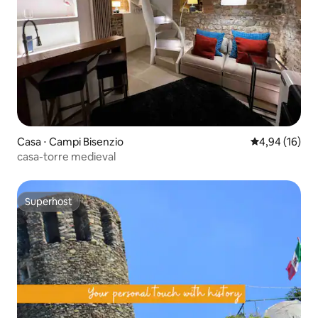
Casa ⋅ Campi Bisenzio
4,94 de uma a
4,94 (16)
casa-torre medieval
Superhost
Superhost