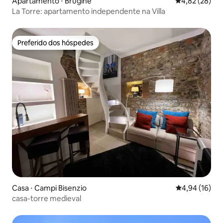
Apartamento ⋅ Brugine
4,82 de uma a
4,82 (28)
La Torre: apartamento independente na Villa
Preferido dos hóspedes
Preferido dos hóspedes
Casa ⋅ Campi Bisenzio
4,94 de uma a
4,94 (16)
casa-torre medieval