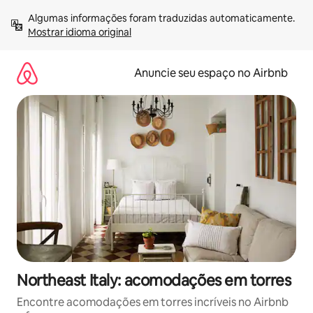
Pular
Algumas informações foram traduzidas automaticamente. 
para
Mostrar idioma original
o
conteúdo
Anuncie seu espaço no Airbnb
Northeast Italy: acomodações em torres
Encontre acomodações em torres incríveis no Airbnb