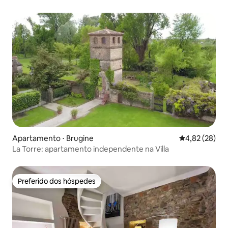
sauna
Apartamento ⋅ Brugine
4,82 de uma a
4,82 (28)
La Torre: apartamento independente na Villa
Preferido dos hóspedes
Preferido dos hóspedes