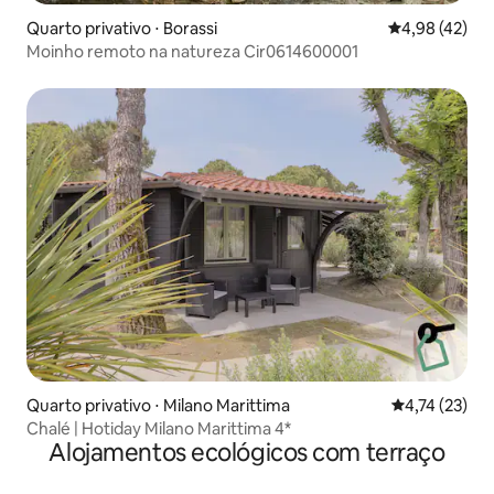
Quarto privativo ⋅ Borassi
4,98 de uma a
4,98 (42)
Moinho remoto na natureza Cir0614600001
Quarto privativo ⋅ Milano Marittima
4,74 de uma a
4,74 (23)
Chalé | Hotiday Milano Marittima 4*
Alojamentos ecológicos com terraço