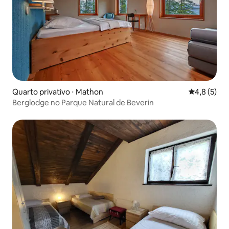
Quarto privativo ⋅ Mathon
4,8 de uma 
4,8 (5)
Berglodge no Parque Natural de Beverin