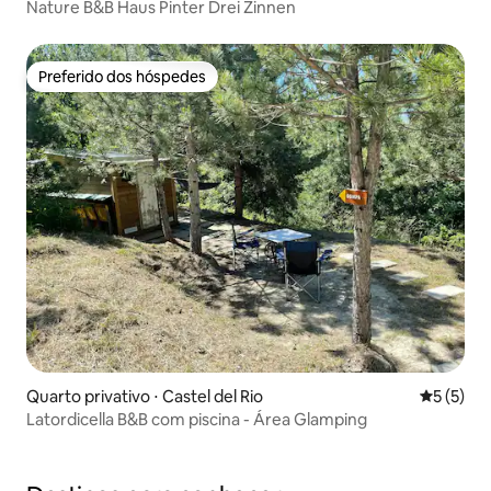
Nature B&B Haus Pinter Drei Zinnen
Preferido dos hóspedes
Preferido dos hóspedes
Quarto privativo ⋅ Castel del Rio
5 de uma 
5 (5)
Latordicella B&B com piscina - Área Glamping