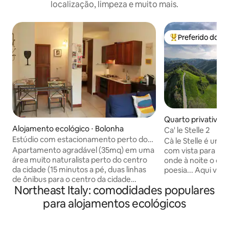
localização, limpeza e muito mais.
Preferido dos 
Entre os melhore
Quarto privativo ⋅ 
Alojamento ecológico ⋅ Bolonha
Ca' le Stelle 2
Estúdio com estacionamento perto do
Cà le Stelle é um
Istituto Rizzoli
Apartamento agradável (35mq) em uma
com vista para Ro
área muito naturalista perto do centro
onde à noite o céu
da cidade (15 minutos a pé, duas linhas
poesia... Aqui voc
de ônibus para o centro da cidade
paz, um ambiente 
Northeast Italy: comodidades populares
disponíveis nas proximidades). Muito
onde você pode se
tranquilo e charmoso com uma
da manhã com vista
para alojamentos ecológicos
maravilhosa vista panorâmica, composto
(opcional) com a fa
por área de estar com cozinha
experiências inesq
totalmente equipada, mesa de jantar e
oferece um quart