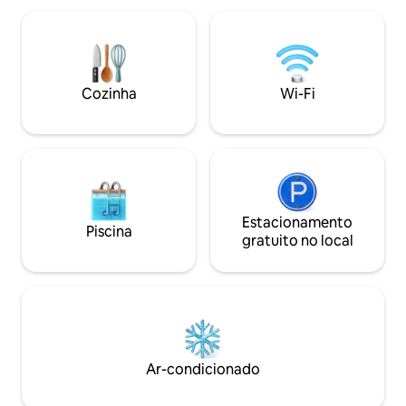
um confortável sofá, quarto, banheiro
compartilhado e, 
com box shower e janela. Café da
viajam de transpor
manhã incluído. Aquecimento
de transporte está
autônomo. Entrada autônoma.
para a casa e de vo
Estacionamento privativo gratuito.
Cozinha
Wi-Fi
Imposto de turismo 2 € / dia / hóspede
cobrado no check-in
Estacionamento
Piscina
gratuito no local
Ar-condicionado