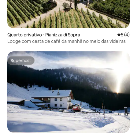
Quarto privativo ⋅ Pianizza di Sopra
5 de uma 
5 (4)
Lodge com cesta de café da manhã no meio das videiras
Superhost
Superhost