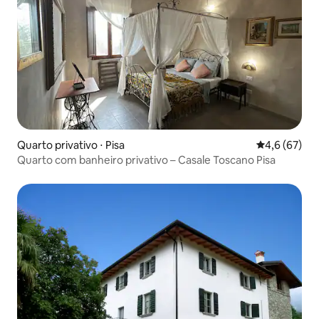
Quarto privativo ⋅ Pisa
4,6 de uma a
4,6 (67)
Quarto com banheiro privativo – Casale Toscano Pisa