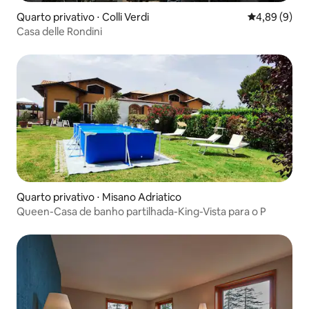
Quarto privativo ⋅ Colli Verdi
4,89 de uma 
4,89 (9)
Casa delle Rondini
Quarto privativo ⋅ Misano Adriatico
Queen-Casa de banho partilhada-King-Vista para o P