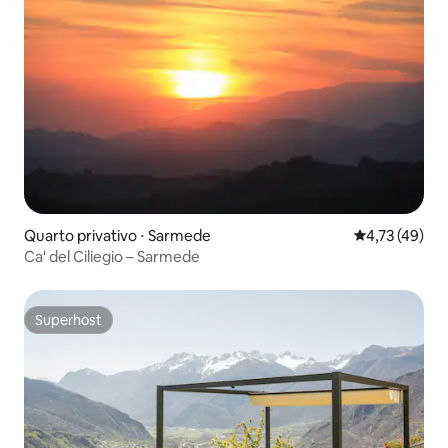
Quarto privativo ⋅ Sarmede
4,73 de uma a
4,73 (49)
Ca' del Ciliegio – Sarmede
Superhost
Superhost