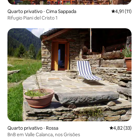
Quarto privativo ⋅ Cima Sappada
4,91 de uma a
4,91 (11)
Rifugio Piani del Cristo 1
Quarto privativo ⋅ Rossa
4,82 de uma a
4,82 (33)
BnB em Valle Calanca, nos Grisões