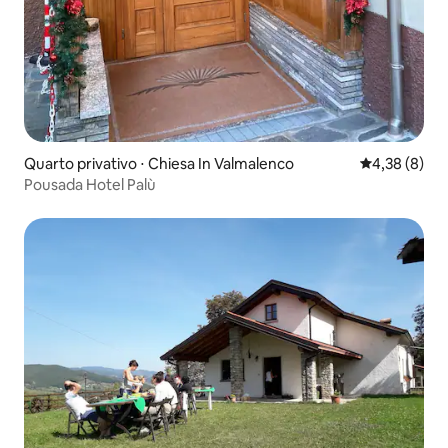
Quarto privativo ⋅ Chiesa In Valmalenco
4,38 de uma 
4,38 (8)
Pousada Hotel Palù