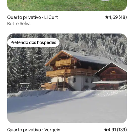
Quarto privativo ⋅ Li Curt
4,69 de uma a
4,69 (48)
Botte Selva
Preferido dos hóspedes
Preferido dos hóspedes
Quarto privativo ⋅ Vergein
4,91 de uma av
4,91 (139)