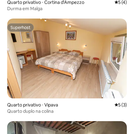
Quarto privativo ⋅ Cortina d'Ampezzo
5 de uma 
5 (4)
Durma em Malga
Superhost
Superhost
Quarto privativo ⋅ Vipava
5 de uma 
5 (3)
Quarto duplo na colina