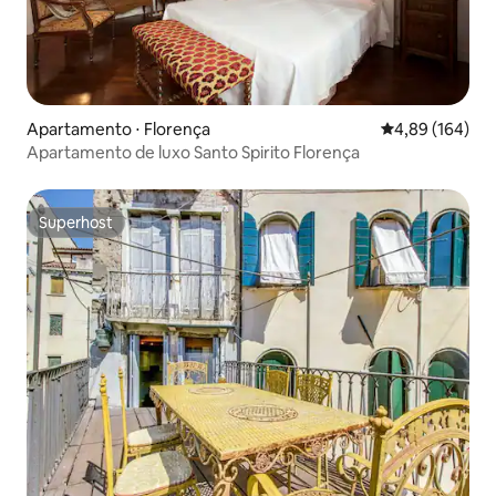
Apartamento ⋅ Florença
4,89 de uma av
4,89 (164)
Apartamento de luxo Santo Spirito Florença
Superhost
Superhost