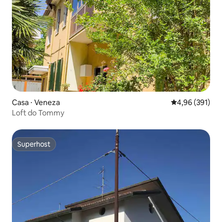
Casa ⋅ Veneza
4,96 de uma av
4,96 (391)
Loft do Tommy
Superhost
Superhost