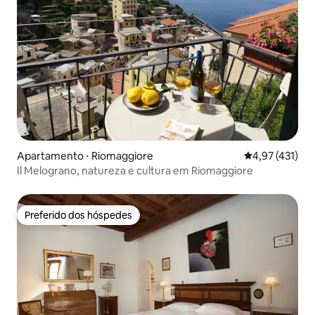
Apartamento ⋅ Riomaggiore
4,97 de uma av
4,97 (431)
Il Melograno, natureza e cultura em Riomaggiore
Preferido dos hóspedes
Preferido dos hóspedes