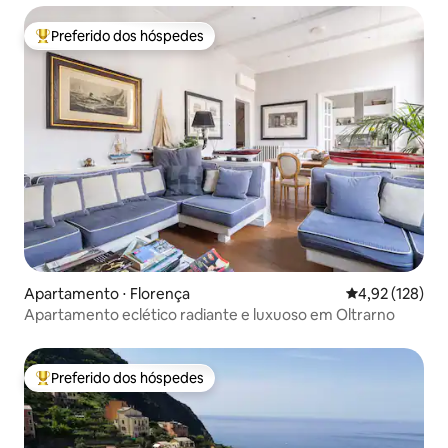
Preferido dos hóspedes
Entre os melhores preferidos dos hóspedes
Apartamento ⋅ Florença
4,92 de uma av
4,92 (128)
Apartamento eclético radiante e luxuoso em Oltrarno
Preferido dos hóspedes
Entre os melhores preferidos dos hóspedes