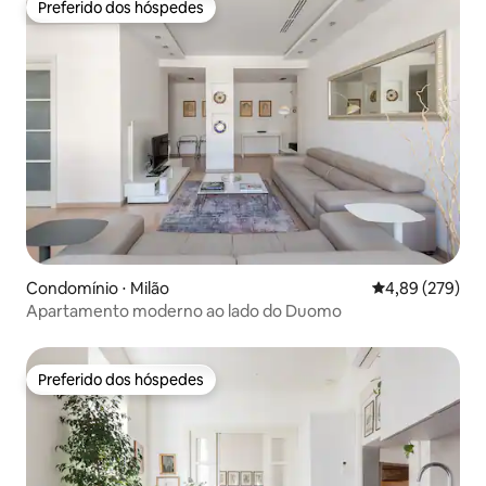
Preferido dos hóspedes
Preferido dos hóspedes
Condomínio ⋅ Milão
4,89 de uma ava
4,89 (279)
Apartamento moderno ao lado do Duomo
Preferido dos hóspedes
Preferido dos hóspedes