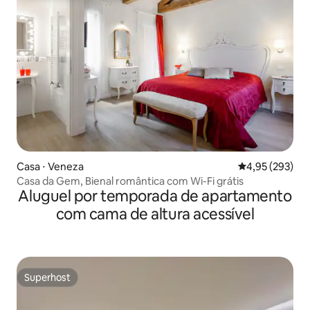
Casa ⋅ Veneza
4,95 de uma av
4,95 (293)
Casa da Gem, Bienal romântica com Wi-Fi grátis
Aluguel por temporada de apartamento
com cama de altura acessível
Superhost
Superhost