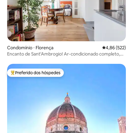
Condomínio ⋅ Florença
4,86 de uma av
4,86 (522)
Encanto de Sant'Ambrogio! Ar-condicionado completo,
ensolarado e silencioso
Preferido dos hóspedes
Entre os melhores preferidos dos hóspedes