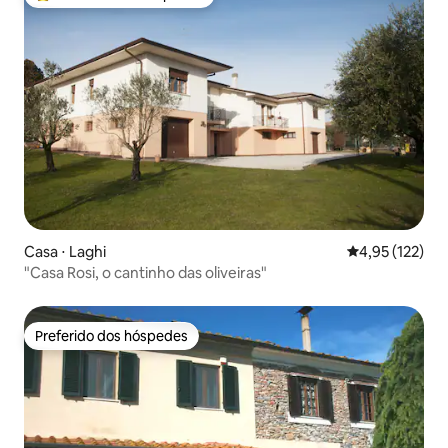
Entre os melhores preferidos dos hóspedes
Casa ⋅ Laghi
4,95 de uma av
4,95 (122)
"Casa Rosi, o cantinho das oliveiras"
Preferido dos hóspedes
Preferido dos hóspedes