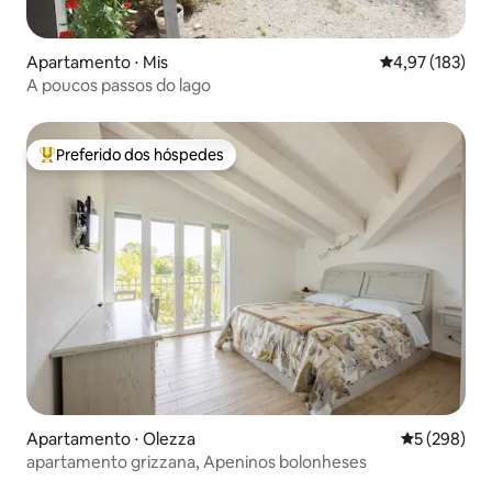
Apartamento ⋅ Mis
4,97 de uma av
4,97 (183)
A poucos passos do lago
Preferido dos hóspedes
Entre os melhores preferidos dos hóspedes
Apartamento ⋅ Olezza
5 de uma av
5 (298)
apartamento grizzana, Apeninos bolonheses