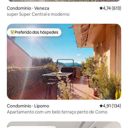
Condomínio ⋅ Veneza
4,74 de uma av
4,74 (613)
super Super Central e moderno
Preferido dos hóspedes
Entre os melhores preferidos dos hóspedes
Condomínio ⋅ Lipomo
4,91 de uma av
4,91 (134)
Apartamento com um belo terraço perto de Como