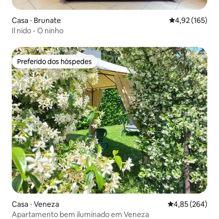
Casa ⋅ Brunate
4,92 de uma av
4,92 (165)
Il nido - O ninho
Preferido dos hóspedes
Preferido dos hóspedes
Casa ⋅ Veneza
4,85 de uma ava
4,85 (264)
Apartamento bem iluminado em Veneza