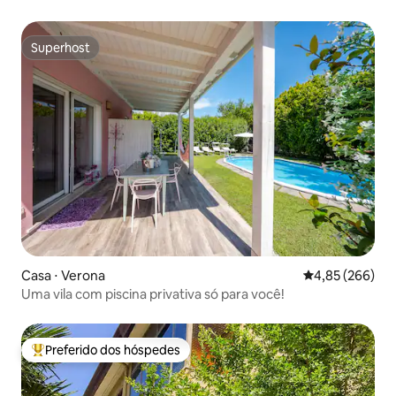
Superhost
Superhost
Casa ⋅ Verona
4,85 de uma ava
4,85 (266)
Uma vila com piscina privativa só para você!
Preferido dos hóspedes
Entre os melhores preferidos dos hóspedes