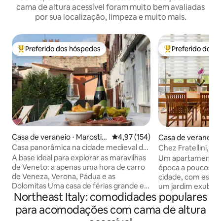
cama de altura acessível foram muito bem avaliadas
por sua localização, limpeza e muito mais.
Preferido dos hóspedes
Preferido dos 
Entre os melhores preferidos dos hóspedes
Entre os melhore
Casa de veraneio ⋅ Marostic
4,97 de uma avaliação média de 
4,97 (154)
Casa de veraneio 
a
Casa panorâmica na cidade medieval de
Chez Fratellini, 
Marostica
história do circo
A base ideal para explorar as maravilhas
Um apartamento d
de Veneto: a apenas uma hora de carro
época a poucos pa
de Veneza, Verona, Pádua e as
cidade, com estac
Dolomitas Uma casa de férias grande e
um jardim exuber
Northeast Italy: comodidades populares
elegante para recarregar as baterias e
com poucos vizinh
desfrutar das vistas panorâmicas do
arejado e recent
para acomodações com cama de altura
castelo de Marostica. A casa é adequada
decorado com bom