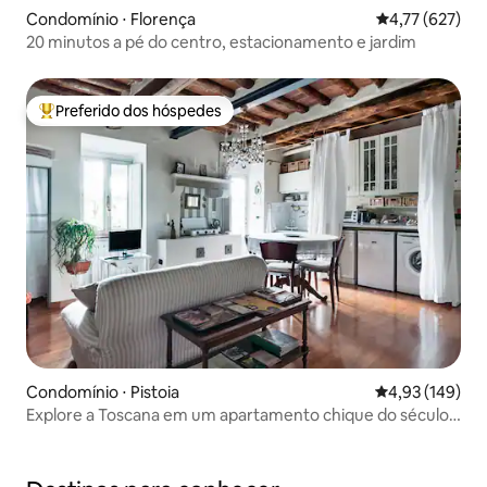
Condomínio ⋅ Florença
4,77 de uma av
4,77 (627)
20 minutos a pé do centro, estacionamento e jardim
Preferido dos hóspedes
Entre os melhores preferidos dos hóspedes
Condomínio ⋅ Pistoia
4,93 de uma av
4,93 (149)
Explore a Toscana em um apartamento chique do século
XVI