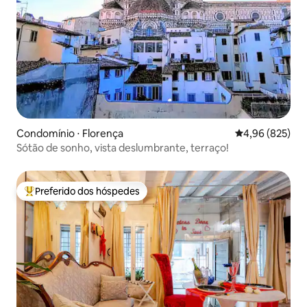
Condomínio ⋅ Florença
4,96 de uma ava
4,96 (825)
Sótão de sonho, vista deslumbrante, terraço!
Preferido dos hóspedes
Entre os melhores preferidos dos hóspedes