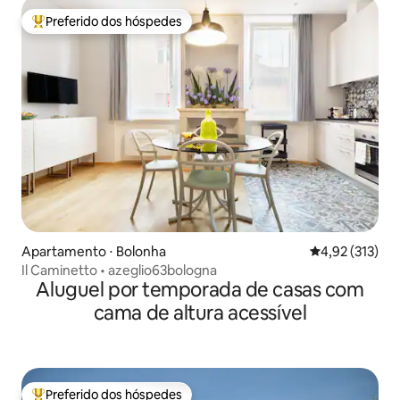
Preferido dos hóspedes
Entre os melhores preferidos dos hóspedes
Apartamento ⋅ Bolonha
4,92 de uma av
4,92 (313)
Il Caminetto • azeglio63bologna
Aluguel por temporada de casas com
cama de altura acessível
Preferido dos hóspedes