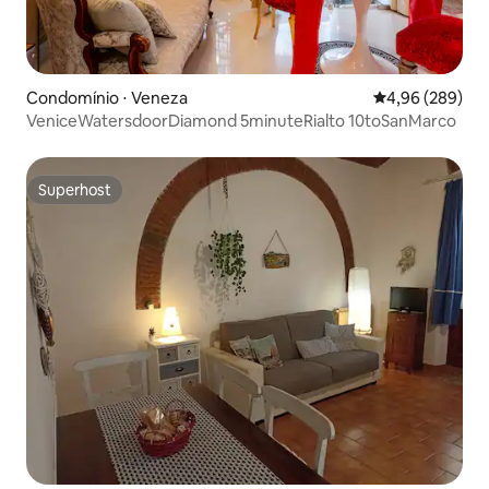
Condomínio ⋅ Veneza
4,96 de uma ava
4,96 (289)
VeniceWatersdoorDiamond 5minuteRialto 10toSanMarco
Superhost
Superhost