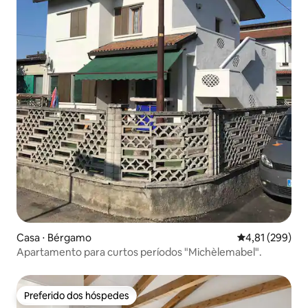
Casa ⋅ Bérgamo
4,81 de uma av
4,81 (299)
Apartamento para curtos períodos "Michèlemabel".
Preferido dos hóspedes
Preferido dos hóspedes