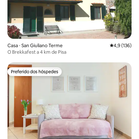
Casa ⋅ San Giuliano Terme
4,9 de uma av
4,9 (136)
O Brekkafest a 4 km de Pisa
Preferido dos hóspedes
Preferido dos hóspedes