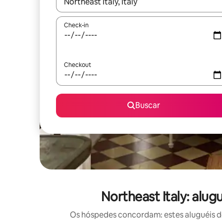
Quando os resultados estiverem disponíveis, expl
Check-in
Checkout
Buscar
Northeast Italy: alu
Os hóspedes concordam: estes aluguéis d