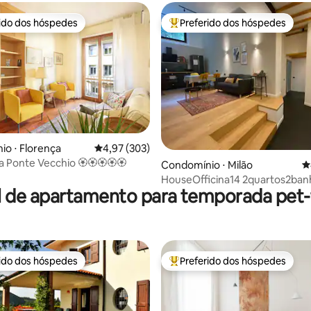
rido dos hóspedes
Preferido dos hóspedes
 melhores preferidos dos hóspedes
Entre os melhores preferidos d
o ⋅ Florença
4,97 de uma avaliação média de 5, 303 avalia
4,97 (303)
édia de 5, 211 avaliações
na Ponte Vecchio 🏵🏵🏵🏵🏵
Condomínio ⋅ Milão
4
HouseOfficina14 2quartos2banheiros-
l de apartamento para temporada pet-f
estacionamento Metro
rido dos hóspedes
Preferido dos hóspedes
 melhores preferidos dos hóspedes
Entre os melhores preferidos d