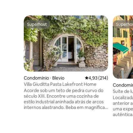
Superhost
Superho
Superhost
Superho
Condomínio ⋅ Blevio
4,93 de uma avaliação m
4,93 (214)
Villa Giuditta Pasta Lakefront Home
Condomín
Acorde sob um teto de pedra curvo do
Suíte de 
século XIII. Encontre uma cozinha de
privativo 
Localizad
estilo industrial aninhada atrás de arcos
anterior a
internos alastrando. Beba em magníficas
uma exper
vistas do lago e da montanha a partir de
autêntica
uma rede à sombra. Siga direto para o
Canal, fic
Lago Como a partir de terraços
Roma (ter
ensolarados no jardim. CIR: 013026-CNI–
ferroviári