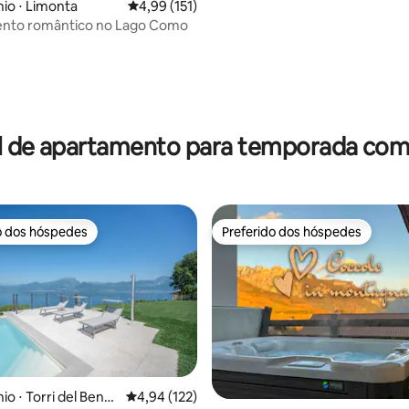
io ⋅ Limonta
4,99 de uma avaliação média de 5, 151 avalia
4,99 (151)
nto romântico no Lago Como
édia de 5, 120 avaliações
l de apartamento para temporada com 
o dos hóspedes
Preferido dos hóspedes
o dos hóspedes
Preferido dos hóspedes
édia de 5, 271 avaliações
o ⋅ Torri del Benac
4,94 de uma avaliação média de 5, 122 avalia
4,94 (122)