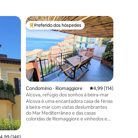
Condomín
Preferido dos hóspedes
Prefe
os hóspedes
Entre os melhores preferidos dos hóspedes
Entre o
Suíte Que
de San M
O Querini
Fondazion
leva o n
uma atmo
onde voc
olhando 
está loca
perto do
3 minutos
ções
Condomínio ⋅ Riomaggiore
4,99 de uma avaliação 
4,99 (114)
Marcos. 
partir d
Alcova, refúgio dos sonhos à beira-mar
Tronchett
Alcova é uma encantadora casa de férias
pegando a
à beira-mar com vistas deslumbrantes
descendo
do Mar Mediterrâneo e das casas
Zaccaria.
coloridas de Riomaggiore e vinhedos em
terraço a partir do terraço privativo
deste apartamento de cobertura. Perto
de tudo, mas em um local escondido
,99 de uma avaliação média de 5, 146 avaliações
4,99 (146)