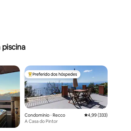
ções
piscina
Preferido dos hóspedes
Entre os melhores preferidos dos hóspedes
Condomínio ⋅ Recco
4,99 de uma avaliação 
4,99 (333)
A Casa do Pintor
ções