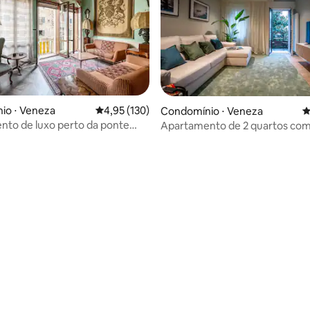
édia de 5, 507 avaliações
io ⋅ Veneza
4,95 de uma avaliação média de 5, 130 avalia
4,95 (130)
Condomínio ⋅ Veneza
4
to de luxo perto da ponte
Apartamento de 2 quartos com 
eneza
Conforto moderno, perto de 