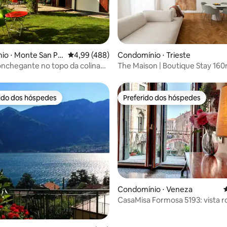
édia de 5, 146 avaliações
o ⋅ Monte San Pie
4,99 de uma avaliação média de 5, 488 avalia
4,99 (488)
Condomínio ⋅ Trieste
onchegante no topo da colina
The Maison | Boutique Stay 160
ração de meados do século e
terraço e garagem
ionado em todo o espaço
rido dos hóspedes
Preferido dos hóspedes
 melhores preferidos dos hóspedes
Preferido dos hóspedes
Condomínio ⋅ Veneza
4
CasaMisa Formosa 5193: vista 
para o canal