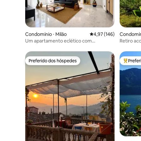
morreu em 1865.
Condomínio ⋅ Milão
4,97 de uma avaliação m
4,97 (146)
Condomíni
tro
Um apartamento eclético com
Retiro ac
tratamento vintage e um toque boêmio
com deco
ar-condic
Preferido dos hóspedes
Prefe
Preferido dos hóspedes
Entre os