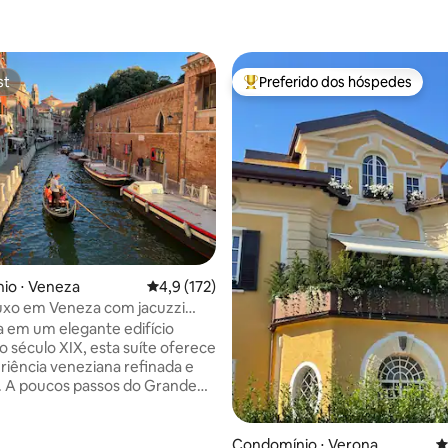
st
Preferido dos hóspedes
st
Entre os melhores preferidos d
édia de 5, 214 avaliações
io ⋅ Veneza
4,9 de uma avaliação média de 5, 172 avalia
4,9 (172)
luxo em Veneza com jacuzzi
e design
a em um elegante edifício
o século XIX, esta suíte oferece
iência veneziana refinada e
. A poucos passos do Grande
a a 5 minutos a pé da Piazzale
minal de ônibus) e da estação
a de Santa Lucia, garantindo
Condomínio ⋅ Verona
4