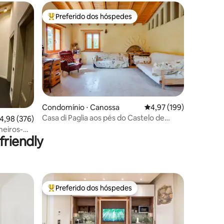
Preferido dos hóspedes
os hóspedes
Entre os melhores preferidos dos hóspedes
ções
Condomínio ⋅ Canossa
4,97 de uma avaliação 
4,97 (199)
Casa di Paglia aos pés do Castelo de
,98 de uma avaliação média de 5, 376 avaliações
4,98 (376)
Canossa
riendly
Preferido dos hóspedes
os hóspedes
Entre os melhores preferidos dos hóspedes