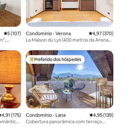
ções
5 de uma avaliação média de 5, 107 avaliações
5 (107)
Condomínio ⋅ Verona
4,97 de uma avaliação 
4,97 (370)
m²,
La Maison du Lys (400 metros da Arena
de Verona)
Preferido dos hóspedes
Entre os melhores preferidos dos hóspedes
,91 de uma avaliação média de 5, 175 avaliações
4,91 (175)
Condomínio ⋅ Lana
4,95 de uma avaliação 
4,95 (139)
romântica
Cobertura panorâmica com terraço
ensolarado perto de Merano