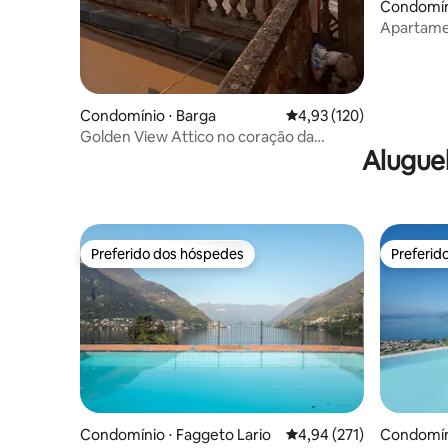
Condomín
Apartame
Condomínio ⋅ Barga
4,93 de uma avaliação m
4,93 (120)
Golden View Attico no coração da
Alugue
Toscana
Preferido dos hóspedes
Preferid
Preferido dos hóspedes
Preferid
Condomínio ⋅ Faggeto Lario
4,94 de uma avaliação m
4,94 (271)
Condomíni