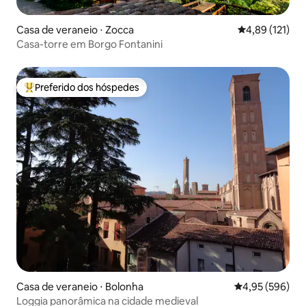
Casa de veraneio ⋅ Zocca
4,89 de uma av
4,89 (121)
Casa-torre em Borgo Fontanini
Preferido dos hóspedes
Entre os melhores preferidos dos hóspedes
Casa de veraneio ⋅ Bolonha
4,95 de uma ava
4,95 (596)
Loggia panorâmica na cidade medieval