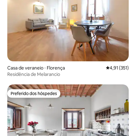
Casa de veraneio ⋅ Florença
4,91 de uma av
4,91 (351)
Residência de Melarancio
Preferido dos hóspedes
Preferido dos hóspedes