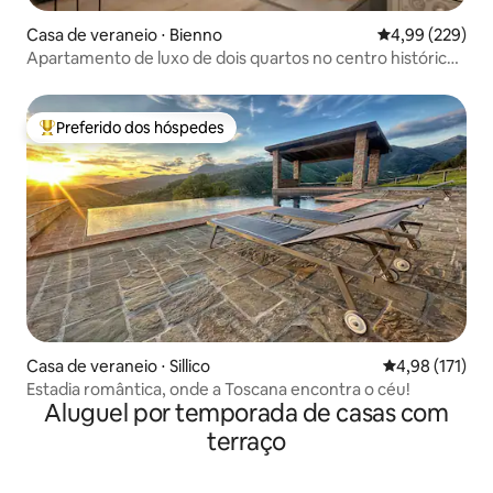
Casa de veraneio ⋅ Bienno
4,99 de uma ava
4,99 (229)
Apartamento de luxo de dois quartos no centro histórico
para 4 pessoas + Wi-Fi rápido
Preferido dos hóspedes
Entre os melhores preferidos dos hóspedes
Casa de veraneio ⋅ Sillico
4,98 de uma av
4,98 (171)
Estadia romântica, onde a Toscana encontra o céu!
Aluguel por temporada de casas com
terraço