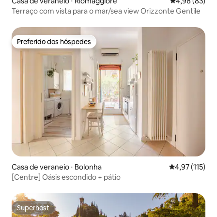
Casa de veraneio ⋅ Riomaggiore
4,98 de uma a
4,98 (83)
Terraço com vista para o mar/sea view Orizzonte Gentile
Preferido dos hóspedes
Preferido dos hóspedes
Casa de veraneio ⋅ Bolonha
4,97 de uma av
4,97 (115)
[Centre] Oásis escondido + pátio
Superhost
Superhost