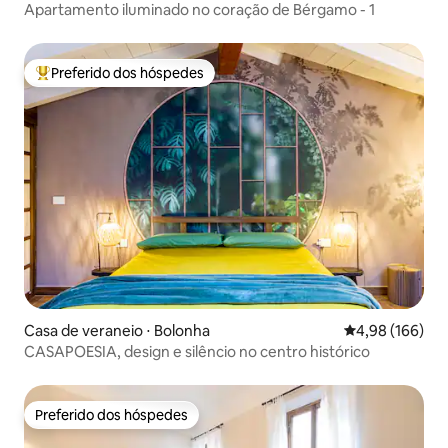
Apartamento iluminado no coração de Bérgamo - 1
Preferido dos hóspedes
Entre os melhores preferidos dos hóspedes
Casa de veraneio ⋅ Bolonha
4,98 de uma av
4,98 (166)
CASAPOESIA, design e silêncio no centro histórico
Preferido dos hóspedes
Preferido dos hóspedes