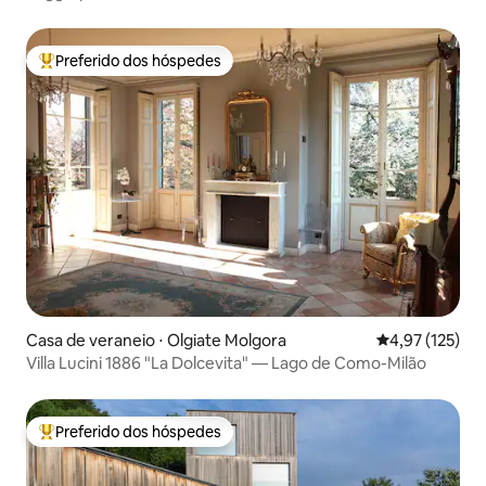
Preferido dos hóspedes
Entre os melhores preferidos dos hóspedes
Casa de veraneio ⋅ Olgiate Molgora
4,97 de uma av
4,97 (125)
Villa Lucini 1886 "La Dolcevita" — Lago de Como-Milão
Preferido dos hóspedes
Entre os melhores preferidos dos hóspedes