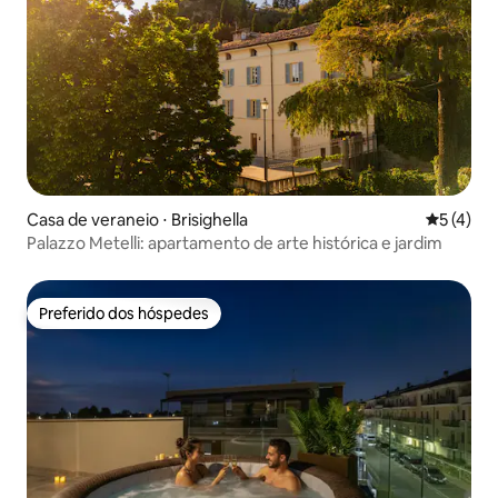
Casa de veraneio ⋅ Brisighella
5 de uma 
5 (4)
Palazzo Metelli: apartamento de arte histórica e jardim
Preferido dos hóspedes
Preferido dos hóspedes