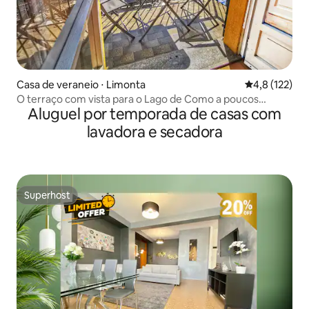
Casa de veraneio ⋅ Limonta
4,8 de uma av
4,8 (122)
O terraço com vista para o Lago de Como a poucos
Aluguel por temporada de casas com
passos de Bellagio
lavadora e secadora
Superhost
Superhost