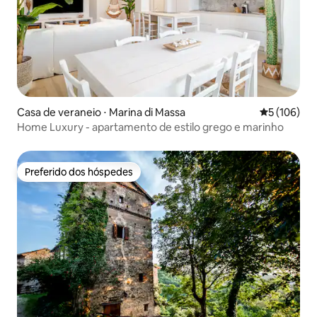
Casa de veraneio ⋅ Marina di Massa
5 de uma av
5 (106)
Home Luxury - apartamento de estilo grego e marinho
Preferido dos hóspedes
Preferido dos hóspedes