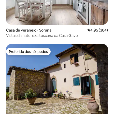
Casa de veraneio ⋅ Sorana
4,95 de uma ava
4,95 (304)
Vistas da natureza toscana da Casa Gave
Preferido dos hóspedes
Preferido dos hóspedes