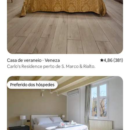
Casa de veraneio ⋅ Veneza
4,86 de uma av
4,86 (381)
Carlo's Residence perto de S. Marco & Rialto.
Preferido dos hóspedes
Preferido dos hóspedes