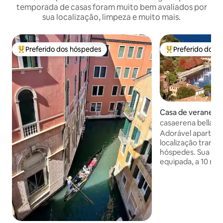
temporada de casas foram muito bem avaliados por
sua localização, limpeza e muito mais.
Preferido dos hóspedes
Preferido dos 
Entre os melhores preferidos dos hóspedes
Entre os melhore
Casa de veraneio ⋅
casaerena bellagio
montanha
Adorável apartam
localização tranqui
hóspedes. Sua cas
equipada, a 10 min
cidade (ponto de i
restaurantes, lojas,
transporte). Vist
montanha e do lago
varandas (mesas e
café da manhã e r