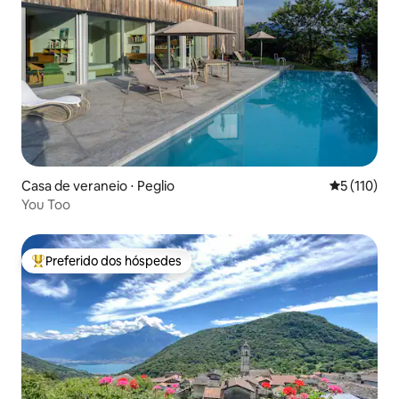
Casa de veraneio ⋅ Peglio
5 de uma av
5 (110)
You Too
Preferido dos hóspedes
Entre os melhores preferidos dos hóspedes