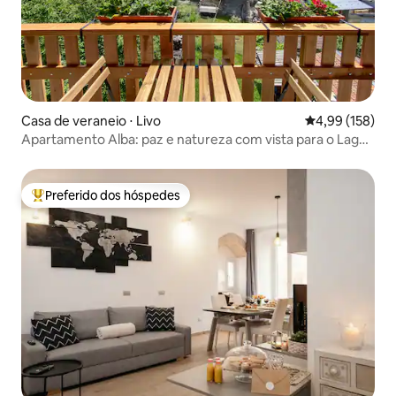
Casa de veraneio ⋅ Livo
4,99 de uma av
4,99 (158)
Apartamento Alba: paz e natureza com vista para o Lago
Como
Preferido dos hóspedes
Entre os melhores preferidos dos hóspedes