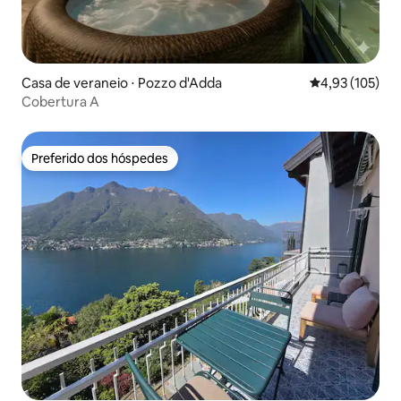
Casa de veraneio ⋅ Pozzo d'Adda
4,93 de uma av
4,93 (105)
Cobertura A
Preferido dos hóspedes
Preferido dos hóspedes