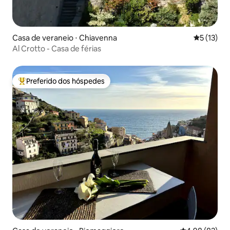
Casa de veraneio ⋅ Chiavenna
5 de uma a
5 (13)
Al Crotto - Casa de férias
Preferido dos hóspedes
Entre os melhores preferidos dos hóspedes