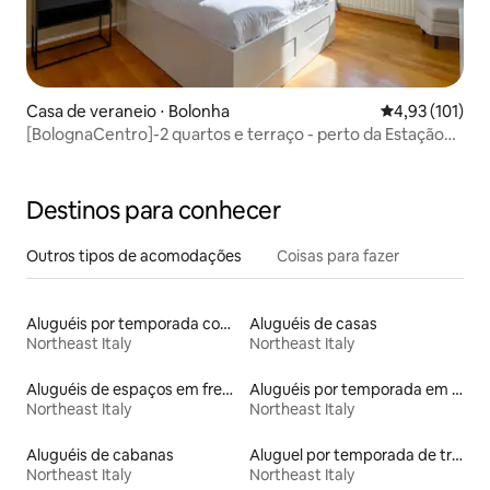
Casa de veraneio ⋅ Bolonha
4,93 de uma av
4,93 (101)
[BolognaCentro]-2 quartos e terraço - perto da Estação
Central
Destinos para conhecer
Outros tipos de acomodações
Coisas para fazer
Aluguéis por temporada com banheiro para PCD
Aluguéis de casas
Northeast Italy
Northeast Italy
Aluguéis de espaços em frente à praia
Aluguéis por temporada em acampamentos
Northeast Italy
Northeast Italy
Aluguéis de cabanas
Aluguel por temporada de trailers
Northeast Italy
Northeast Italy