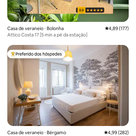
Casa de veraneio ⋅ Bolonha
4,89 de uma av
4,89 (177)
Attico Costa 17 [5 min a pé da estação]
Preferido dos hóspedes
Entre os melhores preferidos dos hóspedes
Casa de veraneio ⋅ Bérgamo
4,99 de uma ava
4,99 (282)