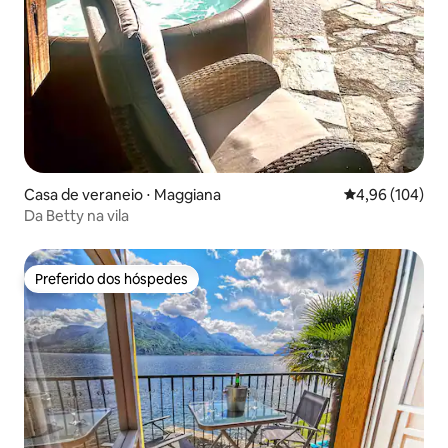
Casa de veraneio ⋅ Maggiana
4,96 de uma av
4,96 (104)
Da Betty na vila
Preferido dos hóspedes
Preferido dos hóspedes