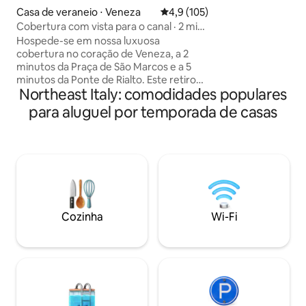
condicionado. Wi-
Casa de veraneio ⋅ Veneza
4,9 de uma avaliação média de 
4,9 (105)
do apartamento (1 
Cobertura com vista para o canal · 2 min
área de estaciona
da Praça de São Marcos
Hospede-se em nossa luxuosa
propriedade.
cobertura no coração de Veneza, a 2
minutos da Praça de São Marcos e a 5
minutos da Ponte de Rialto. Este retiro
Northeast Italy: comodidades populares
no terceiro andar oferece vistas para o
canal com gôndolas à deriva. Com dois
para aluguel por temporada de casas
quartos, uma área de estar em plano
aberto com sofá de couro, um banheiro
moderno com máquina de lavar roupa e
uma cozinha totalmente equipada com
forno, micro-ondas e panela Moka, você
terá todas as conveniências. Wi-Fi de
alta velocidade, uma Smart TV de 55
polegadas e ar-condicionado no quarto
Cozinha
Wi-Fi
e na sala de estar proporcionam
conforto veneziano