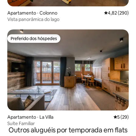
Apartamento ⋅ Colonno
4,82 de uma ava
4,82 (290)
Vista panorâmica do lago
Preferido dos hóspedes
Preferido dos hóspedes
Apartamento ⋅ La Villa
5 de uma a
5 (29)
Suíte Familiar
Outros aluguéis por temporada em flats