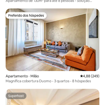
Apartamento de 130m² para até 8 pessoas - Solução
Grischun
Preferido dos hóspedes
Preferido dos hóspedes
Apartamento ⋅ Milão
4,88 de uma ava
4,88 (249)
Magnífica cobertura Duomo - 3 quartos - 8 hóspedes
Superhost
Superhost