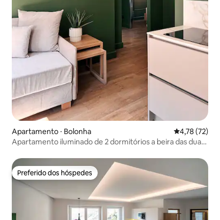
Apartamento ⋅ Bolonha
4,78 de uma a
4,78 (72)
Apartamento iluminado de 2 dormitórios a beira das duas
torres
Preferido dos hóspedes
Preferido dos hóspedes