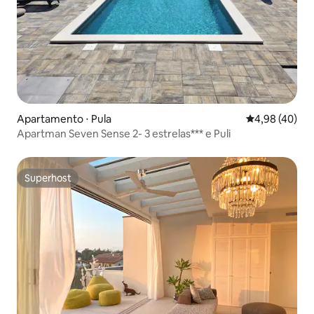
Apartamento ⋅ Pula
4,98 de uma a
4,98 (40)
Apartman Seven Sense 2- 3 estrelas*** e Puli
Superhost
Superhost