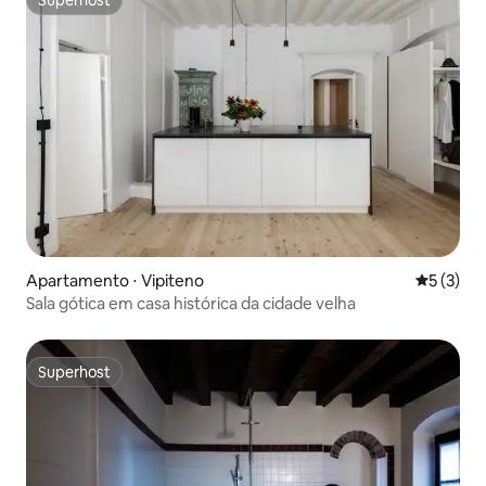
Superhost
Superhost
Apartamento ⋅ Vipiteno
5 de uma 
5 (3)
Sala gótica em casa histórica da cidade velha
Superhost
Superhost