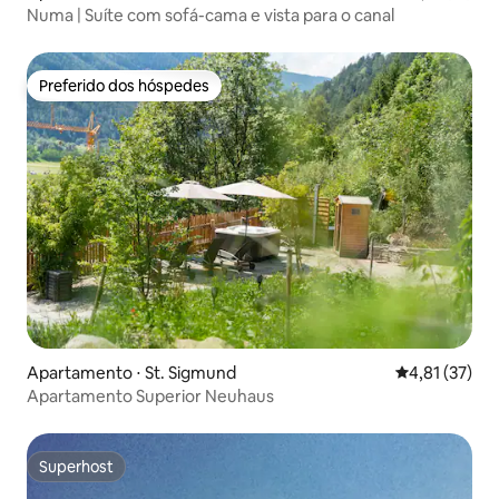
Numa | Suíte com sofá-cama e vista para o canal
Preferido dos hóspedes
Preferido dos hóspedes
Apartamento ⋅ St. Sigmund
4,81 de uma a
4,81 (37)
Apartamento Superior Neuhaus
Superhost
Superhost