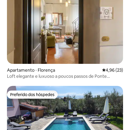
Apartamento ⋅ Florença
4,96 de uma a
4,96 (23)
Loft elegante e luxuoso a poucos passos de Ponte
Vecchio
Preferido dos hóspedes
Preferido dos hóspedes