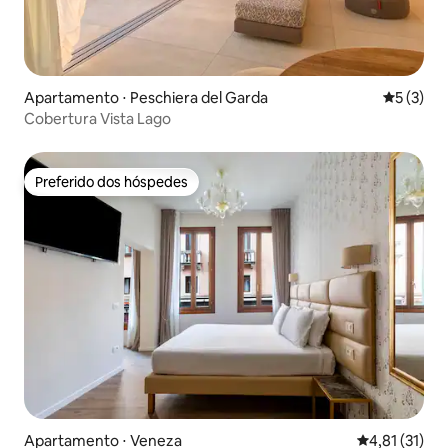
Apartamento ⋅ Peschiera del Garda
5 de uma 
5 (3)
Cobertura Vista Lago
Preferido dos hóspedes
Preferido dos hóspedes
Apartamento ⋅ Veneza
4,81 de uma a
4,81 (31)