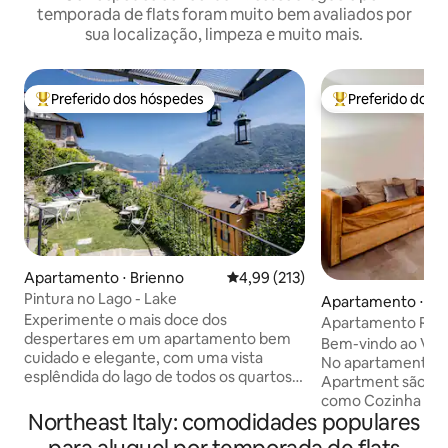
temporada de flats foram muito bem avaliados por
sua localização, limpeza e muito mais.
Preferido dos hóspedes
Preferido dos 
Entre os melhores preferidos dos hóspedes
Entre os melhore
Apartamento ⋅ Brienno
4,99 de uma avaliação média de 
4,99 (213)
Pintura no Lago - Lake
Apartamento ⋅ Ve
Experimente o mais doce dos
Apartamento Roya
despertares em um apartamento bem
Bem-vindo ao Ven
cuidado e elegante, com uma vista
No apartamento R
esplêndida do lago de todos os quartos.
Apartment são ofe
Delicie-se com nossas iguarias e relaxe
como Cozinha tot
em um conforto que combina o antigo e
Northeast Italy: comodidades populares
ampla sala de esta
o moderno em um estilo sorridente.
trabalho, TV de te