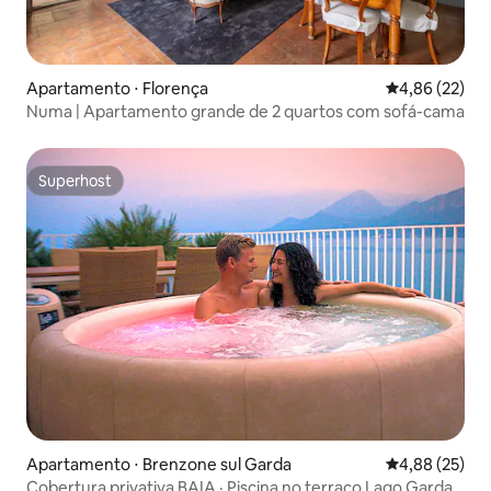
Apartamento ⋅ Florença
4,86 de uma a
4,86 (22)
Numa | Apartamento grande de 2 quartos com sofá-cama
Superhost
Superhost
Apartamento ⋅ Brenzone sul Garda
4,88 de uma a
4,88 (25)
Cobertura privativa BAIA · Piscina no terraço Lago Garda