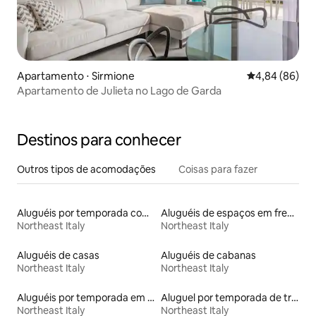
Apartamento ⋅ Sirmione
4,84 de uma av
4,84 (86)
Apartamento de Julieta no Lago de Garda
Destinos para conhecer
Outros tipos de acomodações
Coisas para fazer
Aluguéis por temporada com banheiro para PCD
Aluguéis de espaços em frente à praia
Northeast Italy
Northeast Italy
Aluguéis de casas
Aluguéis de cabanas
Northeast Italy
Northeast Italy
Aluguéis por temporada em acampamentos
Aluguel por temporada de trailers
Northeast Italy
Northeast Italy