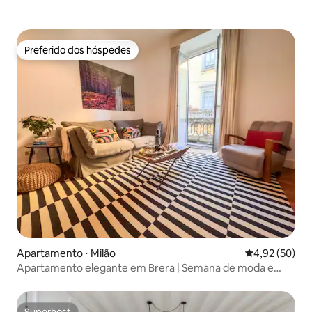
Preferido dos hóspedes
Preferido dos hóspedes
Apartamento ⋅ Milão
4,92 de uma a
4,92 (50)
Apartamento elegante em Brera | Semana de moda e
design