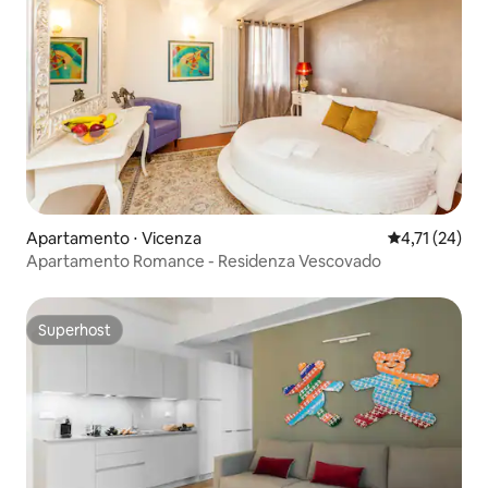
Apartamento ⋅ Vicenza
4,71 de uma a
4,71 (24)
Apartamento Romance - Residenza Vescovado
Superhost
Superhost