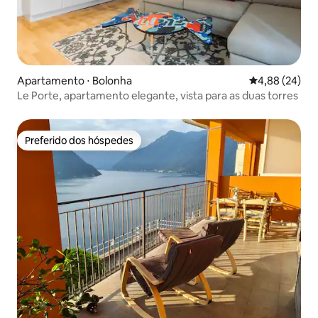
Apartamento ⋅ Bolonha
4,88 de uma a
4,88 (24)
Le Porte, apartamento elegante, vista para as duas torres
Preferido dos hóspedes
Preferido dos hóspedes