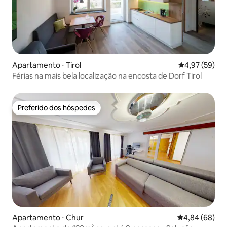
Apartamento ⋅ Tirol
4,97 de uma a
4,97 (59)
Férias na mais bela localização na encosta de Dorf Tirol
Preferido dos hóspedes
Preferido dos hóspedes
Apartamento ⋅ Chur
4,84 de uma av
4,84 (68)