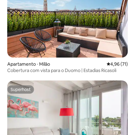
Apartamento ⋅ Milão
4,96 de uma a
4,96 (71)
Cobertura com vista para o Duomo | Estadias Ricasoli
Superhost
Superhost