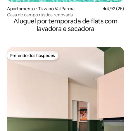
Apartamento ⋅ Tizzano Val Parma
4,92 de uma a
4,92 (26)
Casa de campo rústica renovada
Aluguel por temporada de flats com
lavadora e secadora
Preferido dos hóspedes
Preferido dos hóspedes