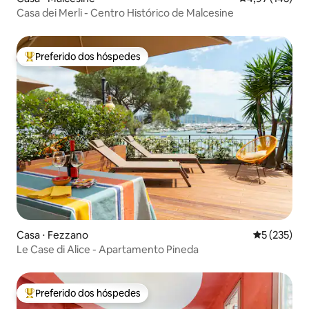
Casa dei Merli - Centro Histórico de Malcesine
Preferido dos hóspedes
Entre os melhores preferidos dos hóspedes
Casa ⋅ Fezzano
5 de uma av
5 (235)
Le Case di Alice - Apartamento Pineda
Preferido dos hóspedes
Entre os melhores preferidos dos hóspedes