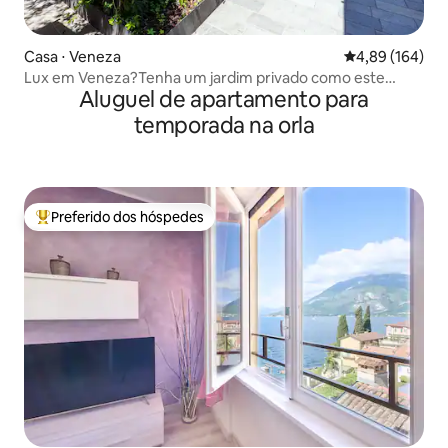
Casa ⋅ Veneza
4,89 de uma av
4,89 (164)
Lux em Veneza?Tenha um jardim privado como este
Aluguel de apartamento para
apartamento
temporada na orla
Preferido dos hóspedes
Entre os melhores preferidos dos hóspedes