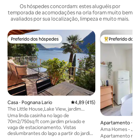
Os hóspedes concordam: estes aluguéis por
temporada de acomodações na orla foram muito bem
avaliados por sua localização, limpeza e muito mais.
Preferido dos hóspedes
Preferido dos 
Preferido dos hóspedes
Entre os melhore
Casa ⋅ Pognana Lario
4,89 de uma avaliação média de 
4,89 (415)
The Little House,Lake View, jardim
privado e estacionamento
Uma linda casinha no lago de
70m2/750sq ft com jardim privado e
Apartamento ⋅ Bel
vaga de estacionamento. Vistas
Ama Homes - Jardi
deslumbrantes do lago a partir do jardim,
lago
Apartamento novo
terraço e de todos os quartos! Interiores