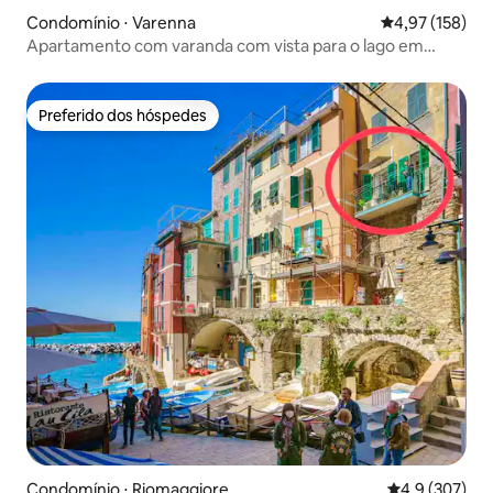
Condomínio ⋅ Varenna
4,97 de uma av
4,97 (158)
Apartamento com varanda com vista para o lago em
Varenna
Preferido dos hóspedes
Preferido dos hóspedes
Condomínio ⋅ Riomaggiore
4,9 de uma av
4,9 (307)