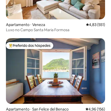
Apartamento ⋅ Veneza
4,83 de uma av
4,83 (551)
Luxo no Campo Santa Maria Formosa
Preferido dos hóspedes
Entre os melhores preferidos dos hóspedes
Apartamento ⋅ San Felice del Benaco
4,96 de uma av
4,96 (156)