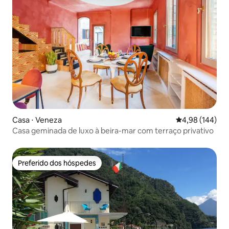
Casa ⋅ Veneza
4,98 de uma av
4,98 (144)
Casa geminada de luxo à beira-mar com terraço privativo
Preferido dos hóspedes
Preferido dos hóspedes