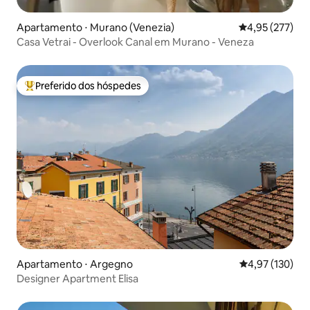
Apartamento ⋅ Murano (Venezia)
4,95 de uma av
4,95 (277)
Casa Vetrai - Overlook Canal em Murano - Veneza
Preferido dos hóspedes
Entre os melhores preferidos dos hóspedes
Apartamento ⋅ Argegno
4,97 de uma av
4,97 (130)
Designer Apartment Elisa