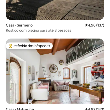
Casa ⋅ Sermerio
4,96 de uma av
4,96 (137)
Rustico com piscina para até 8 pessoas
Preferido dos hóspedes
Entre os melhores preferidos dos hóspedes
Casa ⋅ Malcesine
4,97 de uma av
4,97 (143)