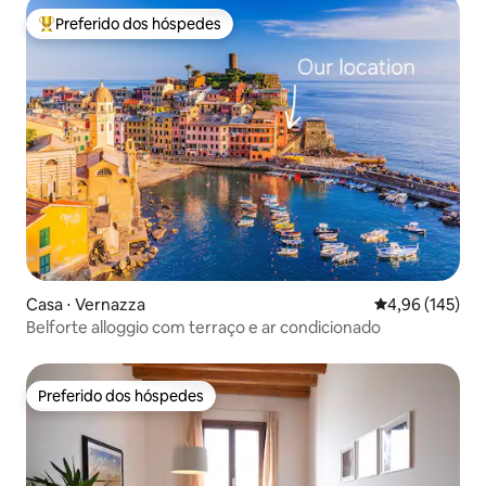
Preferido dos hóspedes
Entre os melhores preferidos dos hóspedes
Casa ⋅ Vernazza
4,96 de uma av
4,96 (145)
Belforte alloggio com terraço e ar condicionado
Preferido dos hóspedes
Preferido dos hóspedes