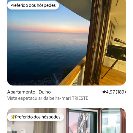
Preferido dos hóspedes
Preferido dos hóspedes
Apartamento ⋅ Duino
4,97 de uma av
4,97 (189)
Vista espetacular da beira-mar! TRIESTE
Preferido dos hóspedes
Entre os melhores preferidos dos hóspedes