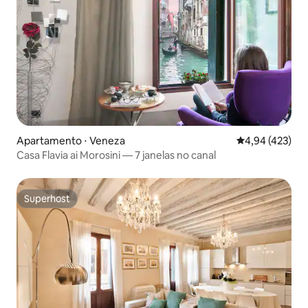
Apartamento ⋅ Veneza
4,94 de uma av
4,94 (423)
Casa Flavia ai Morosini — 7 janelas no canal
Superhost
Superhost