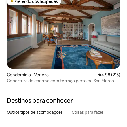
Preferido dos hóspedes
Entre os melhores preferidos dos hóspedes
Condomínio ⋅ Veneza
4,98 de uma av
4,98 (215)
Cobertura de charme com terraço perto de San Marco
Destinos para conhecer
Outros tipos de acomodações
Coisas para fazer