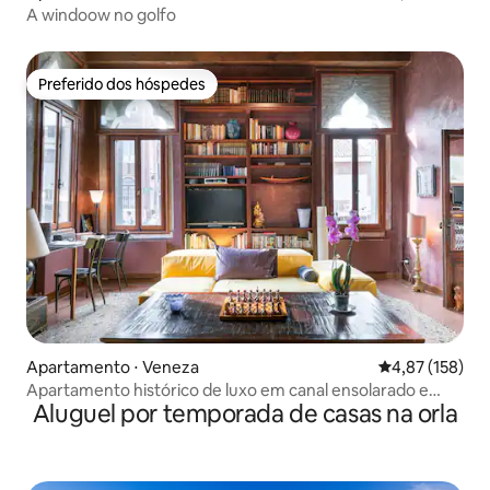
A windoow no golfo
Preferido dos hóspedes
Preferido dos hóspedes
Apartamento ⋅ Veneza
4,87 de uma av
4,87 (158)
Apartamento histórico de luxo em canal ensolarado e
Aluguel por temporada de casas na orla
calmo