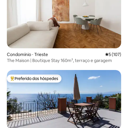
Condomínio ⋅ Trieste
5 de uma av
5 (107)
The Maison | Boutique Stay 160m², terraço e garagem
Preferido dos hóspedes
Entre os melhores preferidos dos hóspedes