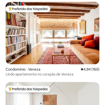
Preferido dos hóspedes
Entre os melhores preferidos dos hóspedes
Condomínio ⋅ Veneza
4,94 de uma av
4,94 (160)
Lindo apartamento no coração de Veneza
Preferido dos hóspedes
Entre os melhores preferidos dos hóspedes