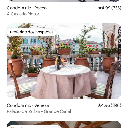
Condomínio ⋅ Recco
4,99 de uma av
4,99 (333)
A Casa do Pintor
Preferido dos hóspedes
Preferido dos hóspedes
Condomínio ⋅ Veneza
4,96 de uma ava
4,96 (396)
Palácio Ca' Zulian - Grande Canal