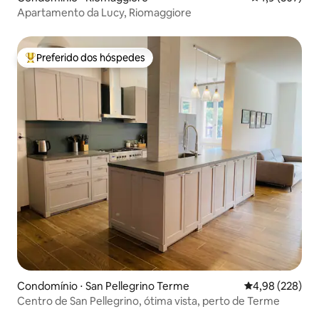
Apartamento da Lucy, Riomaggiore
Preferido dos hóspedes
Entre os melhores preferidos dos hóspedes
Condomínio ⋅ San Pellegrino Terme
4,98 de uma ava
4,98 (228)
Centro de San Pellegrino, ótima vista, perto de Terme