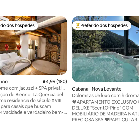
rido dos hóspedes
Preferido dos hóspedes
 melhores preferidos dos hóspedes
Entre os melhores preferidos d
enno
4,99 de uma avaliação média de 5, 180 avalia
4,99 (180)
me com jacuzzi + SPA privativo
Cabana ⋅ Nova Levante
ra os Alpes
ção de Bienno, La Quercia del
Dolomitas de luxo com hidrom
ma residência do século XVIII
sauna
♥️APARTAMENTO EXCLUSIVO 
 para casais que buscam
DELUXE "ScentOfPine" COM
rivacidade e verdadeiro bem-
MOBILIÁRIO DE MADEIRA NAT
dra antiga, madeira e design
PRECIOSA SPA ♥️PARTICULAR –
am um SPA privativo só para
JACUZZI AQUECIDO FANTÁST
 jacuzzi, sauna finlandesa e
SAUNA ESPAÇOSA + VISTA INC
. 🛏️ Suíte king com
PARA AS DOLOMITAS ♥️CENT