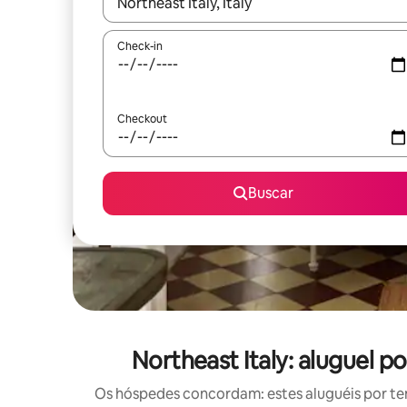
Quando os resultados estiverem disponíveis, expl
Check-in
Checkout
Buscar
Northeast Italy: aluguel
Os hóspedes concordam: estes aluguéis por t