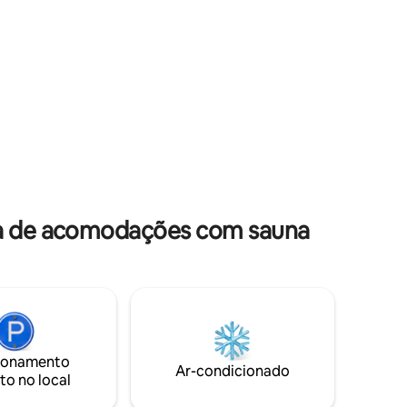
OS DE
mobiliada com carinho em cada detalhe.
Calce suas botas de trilha, parta para
 ESTADIA
uma aventura e, no final, aproveite a
LAGE
combinação de sauna e banheira de
O ♥️2
hidromassagem!
ulos
55" ♥️O
VATIVA DE
ADOS!
ada de acomodações com sauna
ionamento
Ar-condicionado
to no local