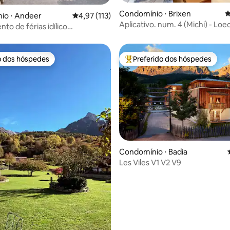
édia de 5, 108 avaliações
Condomínio ⋅ Brixen
4
io ⋅ Andeer
4,97 de uma avaliação média de 5, 113 avalia
4,97 (113)
Aplicativo. num. 4 (Michi) - Loe
to de férias idílico
te no Hinterrhein
o dos hóspedes
Preferido dos hóspedes
o dos hóspedes
Entre os melhores preferidos d
Condomínio ⋅ Badia
Les Viles V1 V2 V9
édia de 5, 129 avaliações