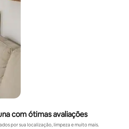
 deslizando o dedo na tela.
una com ótimas avaliações
s por sua localização, limpeza e muito mais.