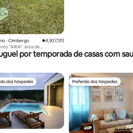
io ⋅ Cimbergo
4,92 de uma avaliação média de 5, 131 avalia
4,92 (131)
to "ARIA": área de
uguel por temporada de casas com sa
to, vista deslumbrante
rido dos hóspedes
Preferido dos hóspedes
 melhores preferidos dos hóspedes
Preferido dos hóspedes