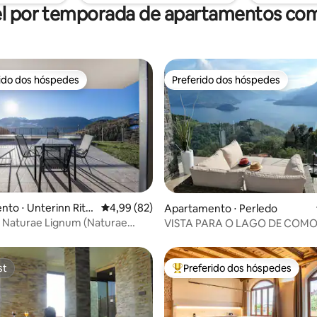
l por temporada de apartamentos co
rido dos hóspedes
Preferido dos hóspedes
 melhores preferidos dos hóspedes
Preferido dos hóspedes
édia de 5, 333 avaliações
to ⋅ Unterinn Ritt
4,99 de uma avaliação média de 5, 82 avalia
4,99 (82)
Apartamento ⋅ Perledo
 Naturae Lignum (Naturae
VISTA PARA O LAGO DE COMO -
deslumbrante e spa chique 
st
Preferido dos hóspedes
st
Entre os melhores preferidos d