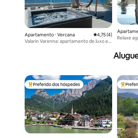
Apartame
Apartamento ⋅ Vercana
4,75 de uma avaliação
4,75 (4)
Relaxe ag
Valarin Varenna: apartamento de luxo e
bem-estar
Alugue
Preferido dos hóspedes
Prefe
Entre os melhores preferidos dos hóspedes
Entre os