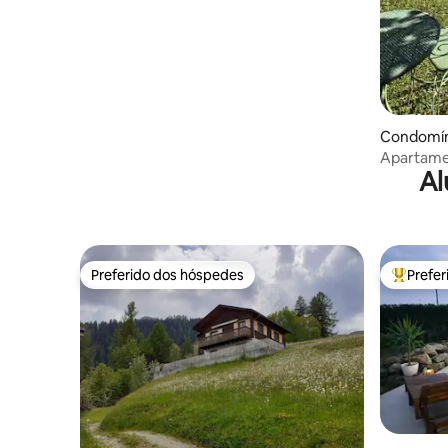
Condomín
Apartamen
Al
relaxamen
Preferido dos hóspedes
Prefe
Preferido dos hóspedes
Entre os