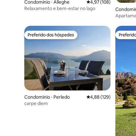
Condomínio ⋅ Alleghe
4,97 de uma avaliação m
4,97 (108)
Relaxamento e bem-estar no lago
Condomín
Apartamen
diretamen
Preferido dos hóspedes
Preferid
Preferido dos hóspedes
Preferid
Condomínio ⋅ Perledo
4,88 de uma avaliação m
4,88 (129)
carpe diem