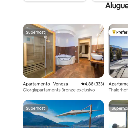
de pequeno porte com menos de 10 kg.
Alugue
Superhost
Prefe
Superhost
Entre os
Apartamento ⋅ Veneza
4,86 de uma avaliação m
4,86 (333)
Apartamen
en
Giorgiapartaments Bronze exclusivo
Thalerhof
Lignum)
Superhost
Superho
Superhost
Superho