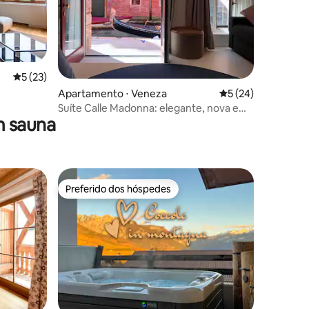
ções
5 de uma avaliação média de 5, 23 avaliações
5 (23)
Apartamento ⋅ Veneza
5 de uma avaliação
5 (24)
Suíte Calle Madonna: elegante, nova e
m sauna
linda
Preferido dos hóspedes
Preferido dos hóspedes