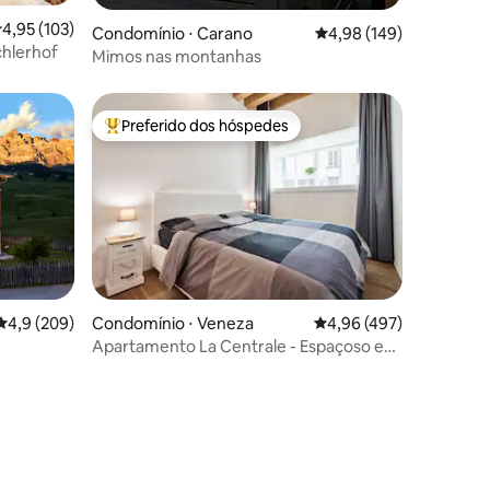
,95 de uma avaliação média de 5, 103 avaliações
4,95 (103)
ções
Condomínio ⋅ Carano
4,98 de uma avaliação 
4,98 (149)
chlerhof
Mimos nas montanhas
Preferido dos hóspedes
os hóspedes
Entre os melhores preferidos dos hóspedes
4,9 de uma avaliação média de 5, 209 avaliações
4,9 (209)
Condomínio ⋅ Veneza
4,96 de uma avaliação 
4,96 (497)
Apartamento La Centrale - Espaçoso e
silencioso