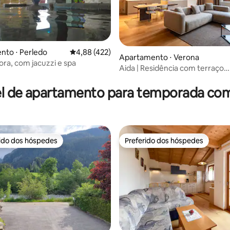
nto ⋅ Perledo
4,88 de uma avaliação média de 5, 422 avalia
4,88 (422)
Apartamento ⋅ Verona
 média de 5, 4 avaliações
ora, com jacuzzi e spa
Aida | Residência com terraço
panorâmico e sauna
l de apartamento para temporada co
rido dos hóspedes
Preferido dos hóspedes
 melhores preferidos dos hóspedes
Preferido dos hóspedes