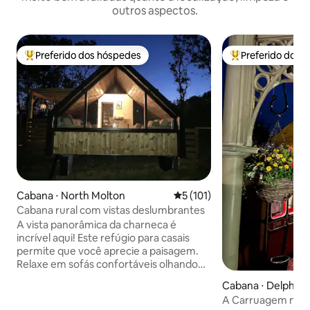
outros aspectos.
Preferido dos hóspedes
Preferido dos 
Entre os melhores preferidos dos hóspedes
Entre os melhore
Cabana ⋅ North Molton
5 de uma avaliação média de 
5 (101)
Cabana rural com vistas deslumbrantes
A vista panorâmica da charneca é
incrível aqui! Este refúgio para casais
permite que você aprecie a paisagem.
Relaxe em sofás confortáveis olhando
pela janela ou relaxe na banheira de
Cabana ⋅ Delph
hidromassagem com a fogueira. Você
A Carruagem na E
pode conhecer nossas alpacas. Praias