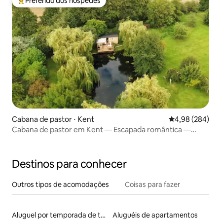
Preferido dos hóspedes
Entre os melhores preferidos dos hóspedes
Cabana de pastor ⋅ Kent
4,98 de uma ava
4,98 (284)
Cabana de pastor em Kent — Escapada romântica —
Willows Rest
Destinos para conhecer
Outros tipos de acomodações
Coisas para fazer
Aluguel por temporada de tendas tipi
Aluguéis de apartamentos