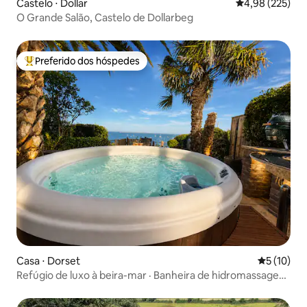
Castelo ⋅ Dollar
4,98 de uma av
4,98 (225)
O Grande Salão, Castelo de Dollarbeg
Preferido dos hóspedes
Entre os melhores preferidos dos hóspedes
Casa ⋅ Dorset
5 de uma a
5 (10)
Refúgio de luxo à beira-mar · Banheira de hidromassagem
· Acesso à praia