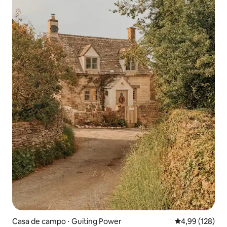
Casa de campo ⋅ Guiting Power
4,99 de uma av
4,99 (128)