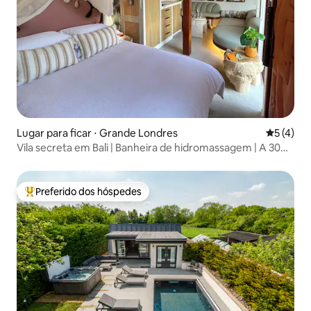
Lugar para ficar ⋅ Grande Londres
5 de uma 
5 (4)
Vila secreta em Bali | Banheira de hidromassagem | A 30
minutos de Londres
Preferido dos hóspedes
Entre os melhores preferidos dos hóspedes