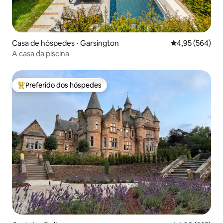
Casa de hóspedes ⋅ Garsington
4,95 de uma ava
4,95 (564)
A casa da piscina
Preferido dos hóspedes
Entre os melhores preferidos dos hóspedes