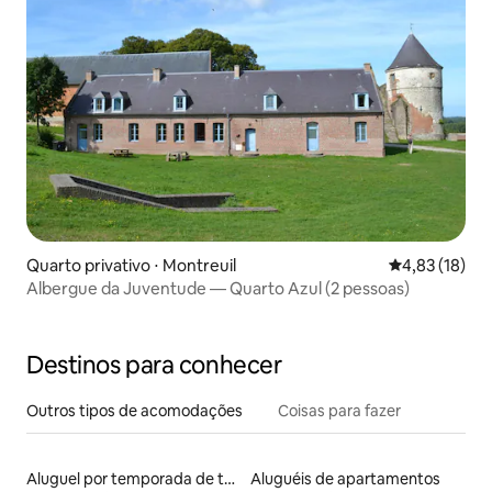
Quarto privativo ⋅ Montreuil
4,83 de uma a
4,83 (18)
Albergue da Juventude — Quarto Azul (2 pessoas)
Destinos para conhecer
Outros tipos de acomodações
Coisas para fazer
Aluguel por temporada de tendas tipi
Aluguéis de apartamentos