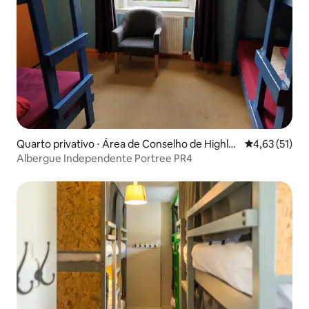
Quarto privativo ⋅ Área de Conselho de Highla
4,63 de uma a
4,63 (51)
nd
Albergue Independente Portree PR4