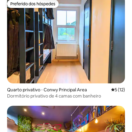
Preferido dos hóspedes
Preferido dos hóspedes
Quarto privativo ⋅ Conwy Principal Area
5 de uma a
5 (12)
Dormitório privativo de 4 camas com banheiro