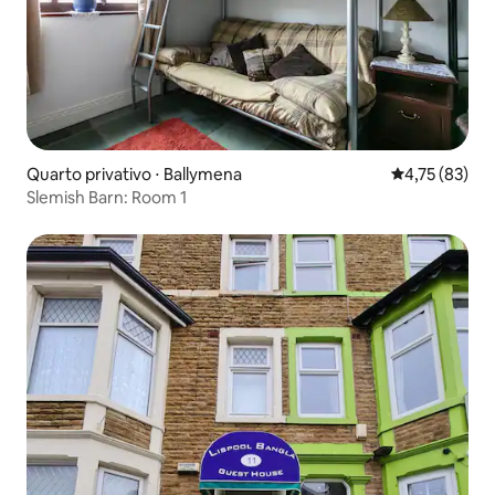
Quarto privativo ⋅ Ballymena
4,75 de uma a
4,75 (83)
Slemish Barn: Room 1