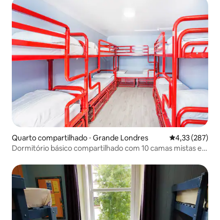
Quarto compartilhado ⋅ Grande Londres
4,33 de uma av
4,33 (287)
Dormitório básico compartilhado com 10 camas mistas e
banheiro