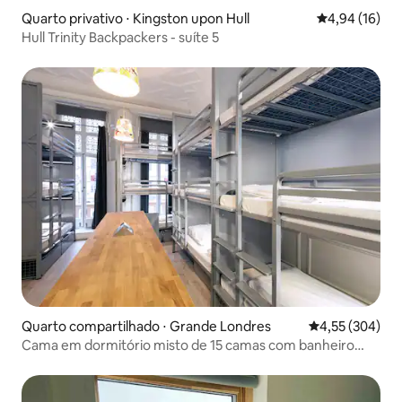
Quarto privativo ⋅ Kingston upon Hull
4,94 de uma a
4,94 (16)
Hull Trinity Backpackers - suíte 5
Quarto compartilhado ⋅ Grande Londres
4,55 de uma av
4,55 (304)
Cama em dormitório misto de 15 camas com banheiro
privativo