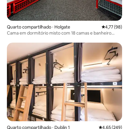
Quarto compartilhado ⋅ Holgate
4,77 de uma a
4,77 (98)
Cama em dormitório misto com 18 camas e banheiro
privativo
Quarto compartilhado ⋅ Dublin 1
4,65 de uma ava
4,65 (249)