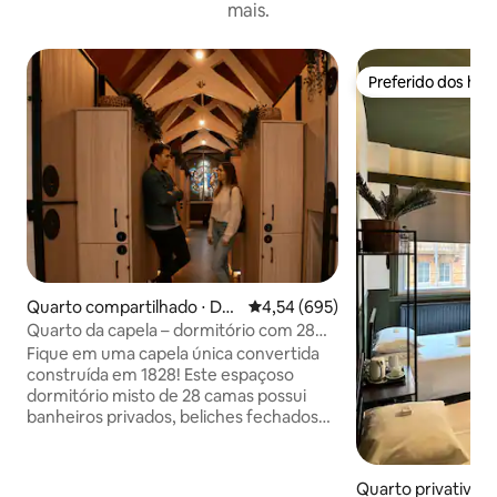
mais.
Preferido dos hó
Preferido dos hó
Quarto compartilhado ⋅ Du
4,54 de uma avaliação média de 
4,54 (695)
blin 1
Quarto da capela – dormitório com 28
camas (misto e privativo)
Fique em uma capela única convertida
construída em 1828! Este espaçoso
dormitório misto de 28 camas possui
banheiros privados, beliches fechados
(movimento fixo - evitar), cortina, luzes
de leitura, ventilador e armários. O
Gardiner House Hostel fica a apenas 15
Quarto privativo 