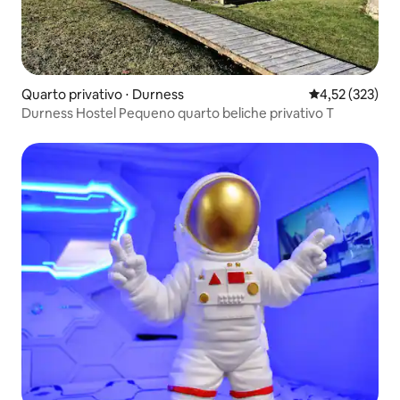
Quarto privativo ⋅ Durness
4,52 de uma av
4,52 (323)
Durness Hostel Pequeno quarto beliche privativo T