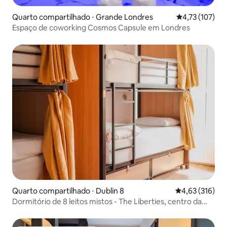
Quarto compartilhado ⋅ Grande Londres
4,73 de uma av
4,73 (107)
Espaço de coworking Cosmos Capsule em Londres
Quarto compartilhado ⋅ Dublin 8
4,63 de uma av
4,63 (316)
Dormitório de 8 leitos mistos - The Liberties, centro da
cidade