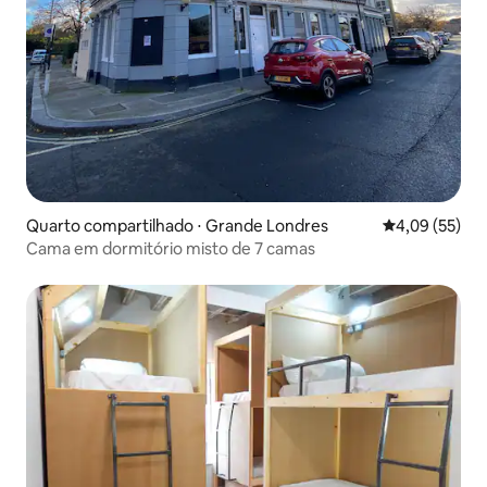
Quarto compartilhado ⋅ Grande Londres
4,09 de uma a
4,09 (55)
Cama em dormitório misto de 7 camas