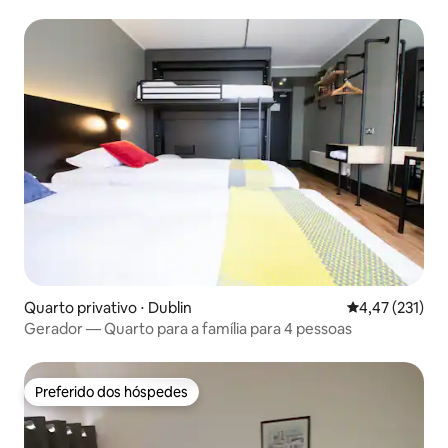
Quarto privativo ⋅ Dublin
4,47 de uma av
4,47 (231)
Gerador — Quarto para a família para 4 pessoas
Preferido dos hóspedes
Preferido dos hóspedes