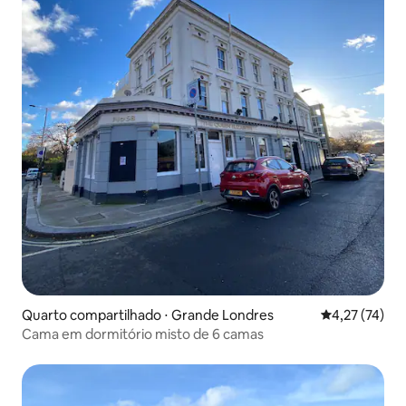
Quarto compartilhado ⋅ Grande Londres
4,27 de uma a
4,27 (74)
Cama em dormitório misto de 6 camas