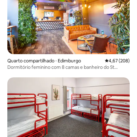
Quarto compartilhado ⋅ Edimburgo
4,67 de uma ava
4,67 (208)
Dormitório feminino com 8 camas e banheiro do St
Christopher's Inn