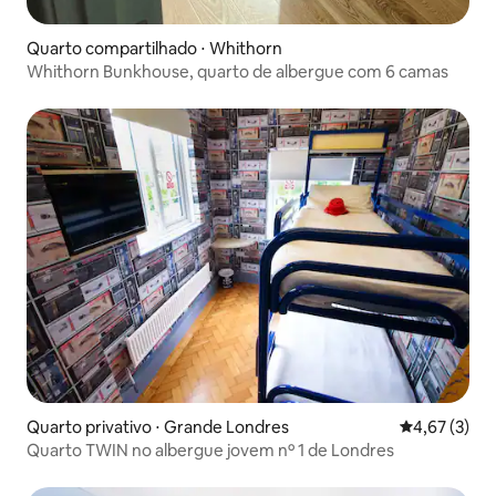
Quarto compartilhado ⋅ Whithorn
Whithorn Bunkhouse, quarto de albergue com 6 camas
Quarto privativo ⋅ Grande Londres
4,67 de uma 
4,67 (3)
Quarto TWIN no albergue jovem nº 1 de Londres