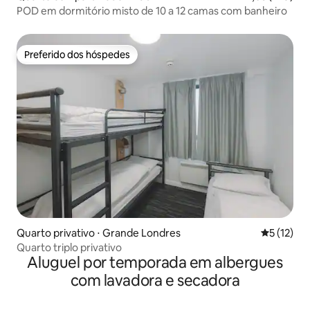
POD em dormitório misto de 10 a 12 camas com banheiro
Preferido dos hóspedes
Preferido dos hóspedes
Quarto privativo ⋅ Grande Londres
5 de uma a
5 (12)
Quarto triplo privativo
Aluguel por temporada em albergues
com lavadora e secadora