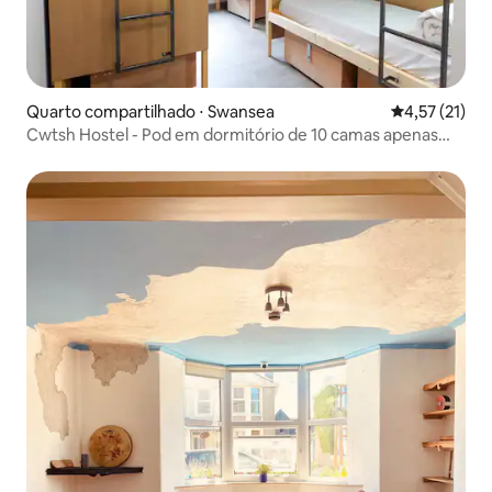
Quarto compartilhado ⋅ Swansea
4,57 de uma a
4,57 (21)
Cwtsh Hostel - Pod em dormitório de 10 camas apenas
para mulheres