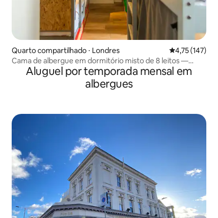
Quarto compartilhado ⋅ Londres
4,75 de uma av
4,75 (147)
Cama de albergue em dormitório misto de 8 leitos —
Aluguel por temporada mensal em
banheiro compartilhado
albergues