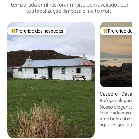
temporada em ilhas foram muito bem avaliados por
sua localização, limpeza e muito mais.
Preferido dos hóspedes
Preferido dos 
Entre os melhores preferidos dos hóspedes
Entre os melhore
Casebre ⋅ Davaar I
Refúgio elegante n
mar
Nosso elegante ref
localizado nas mar
uma bela cabana d
aqueles que quer
sensação de solidã
natureza e desfrut