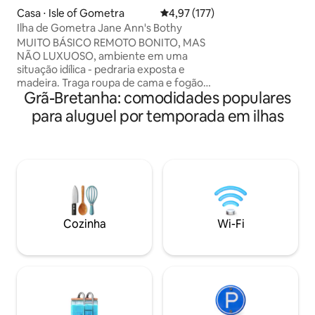
privacidade... en
Casa ⋅ Isle of Gometra
4,97 de uma avaliação média de 
4,97 (177)
de alguns toques l
Ilha de Gometra Jane Ann's Bothy
Bothy foi constru
MUITO BÁSICO REMOTO BONITO, MAS
isolamento de lã d
NÃO LUXUOSO, ambiente em uma
portas de vidro d
situação idílica - pedraria exposta e
carvalho. Barnacle tem vista para o mar
madeira. Traga roupa de cama e fogão
e é cuidadosament
Grã-Bretanha: comodidades populares
próprios. Panelas básicas, louças,
tornar sua estadi
talheres, etc., fornecidos. Banheiro
para aluguel por temporada em ilhas
confortável possív
compartilhado ao ar livre, banheira
independentement
interna aquecida por fogão a
combustível sólido. A madeira pode ser
comprada por £ 13 por balde e será
deixada para você usar se quiser.
Adequado para caiaques, caminhantes
experientes e insulares. Por favor, veja
as avaliações para mais opiniões.
Cozinha
Wi-Fi
Nenhuma balsa Ulva no sábado e no
domingo apenas em junho, julho e
agosto.