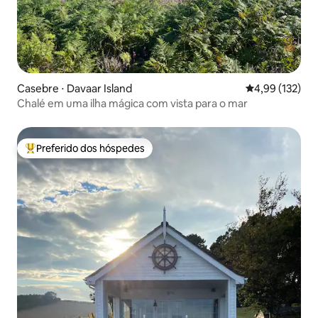
Casebre ⋅ Davaar Island
4,99 de uma av
4,99 (132)
Chalé em uma ilha mágica com vista para o mar
Preferido dos hóspedes
Entre os melhores preferidos dos hóspedes