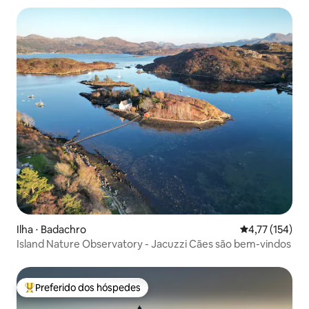
Ilha ⋅ Badachro
4,77 de uma av
4,77 (154)
Island Nature Observatory - Jacuzzi Cães são bem-vindos
Preferido dos hóspedes
Entre os melhores preferidos dos hóspedes