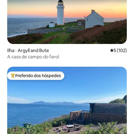
Ilha ⋅ Argyll and Bute
5 de uma av
5 (102)
A casa de campo do farol
Preferido dos hóspedes
Entre os melhores preferidos dos hóspedes