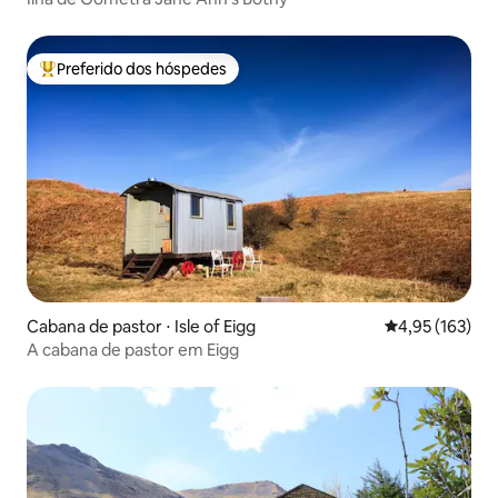
Preferido dos hóspedes
Entre os melhores preferidos dos hóspedes
Cabana de pastor ⋅ Isle of Eigg
4,95 de uma av
4,95 (163)
A cabana de pastor em Eigg