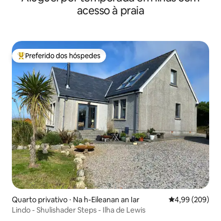
acesso à praia
Preferido dos hóspedes
Entre os melhores preferidos dos hóspedes
Quarto privativo ⋅ Na h-Eileanan an Iar
4,99 de uma ava
4,99 (209)
Lindo - Shulishader Steps - Ilha de Lewis