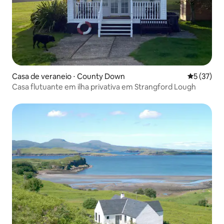
Casa de veraneio ⋅ County Down
5 de uma a
5 (37)
Casa flutuante em ilha privativa em Strangford Lough