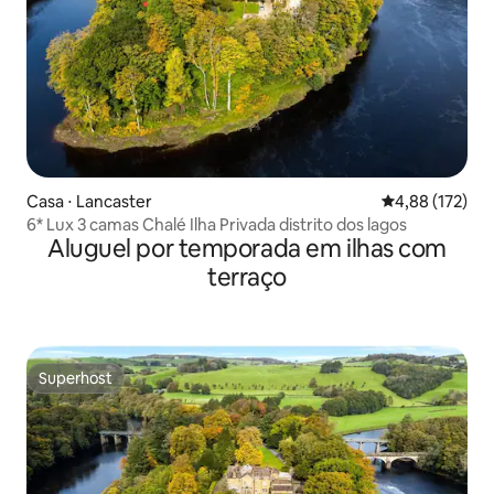
Casa ⋅ Lancaster
4,88 de uma av
4,88 (172)
6* Lux 3 camas Chalé Ilha Privada distrito dos lagos
Aluguel por temporada em ilhas com
terraço
Superhost
Superhost