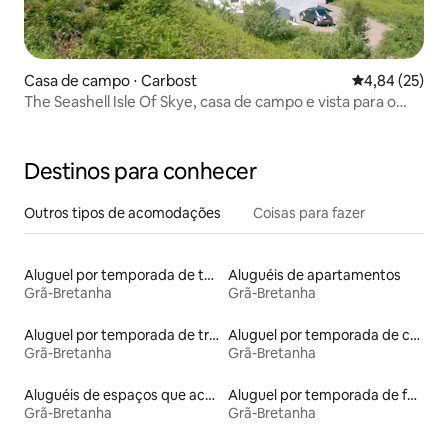
Casa de campo ⋅ Carbost
4,84 de uma a
4,84 (25)
The Seashell Isle Of Skye, casa de campo e vista para o
mar
Destinos para conhecer
Outros tipos de acomodações
Coisas para fazer
Aluguel por temporada de tendas tipi
Aluguéis de apartamentos
Grã-Bretanha
Grã-Bretanha
Aluguel por temporada de trailers
Aluguel por temporada de cabanas de pastor
Grã-Bretanha
Grã-Bretanha
Aluguéis de espaços que aceitam animais de estimação
Aluguel por temporada de faróis
Grã-Bretanha
Grã-Bretanha