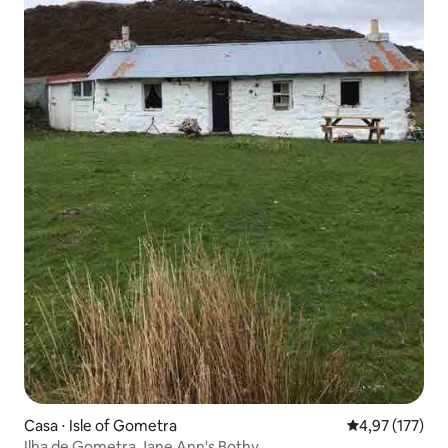
Casa ⋅ Isle of Gometra
4,97 de uma av
4,97 (177)
Ilha de Gometra Jane Ann's Bothy