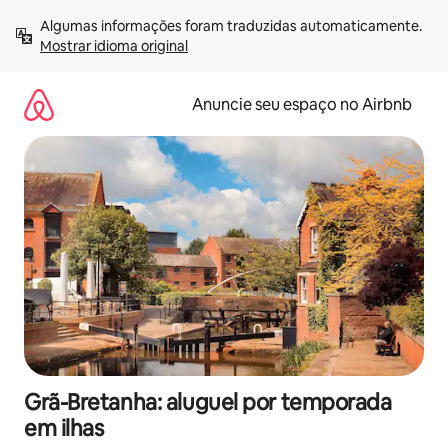
Pular
Algumas informações foram traduzidas automaticamente. 
para
Mostrar idioma original
o
conteúdo
Anuncie seu espaço no Airbnb
Grã-Bretanha: aluguel por temporada
em ilhas