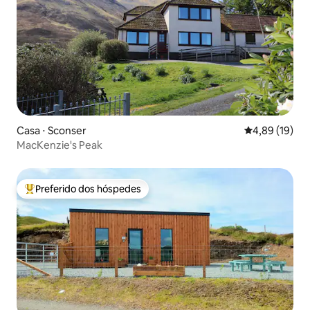
Casa ⋅ Sconser
4,89 de uma a
4,89 (19)
MacKenzie's Peak
Preferido dos hóspedes
Entre os melhores preferidos dos hóspedes