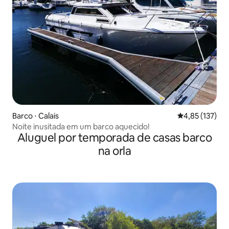
Barco ⋅ Calais
4,85 de uma av
4,85 (137)
Noite inusitada em um barco aquecido!
Aluguel por temporada de casas barco
na orla