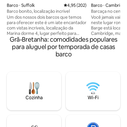
Barco ⋅ Suffolk
4,95 de uma avaliação média de 
4,95 (202)
Barco ⋅ Cambridge
Barco bonito, localização incrível
Barcaça no centr
Um dos nossos dois barcos que temos
Você jamais vai es
para oferecer este é um iate encantador
neste lugar român
com vistas incríveis, localização da
Barge está localiz
Marina dorme 4, lugar perfeito para
Cambridge, mas é 
Grã-Bretanha: comodidades populares
aqueles encontros, ou apenas para
desfrutar do rio. A barcaça oferece uma
relaxar. Surpreendentemente quente e
experiência fora 
para aluguel por temporada de casas
aconchegante, com aquecimento, tudo
energia solar com
barco
o que você precisa para alguns dias de
clássicos. A barca
distância, com uma máquina de café, TV,
Green, que abriga
lareira, 2 x banheiros, chuveiro quente, 1
gratuitas e uma da
x duplo, 2 x individual, máquina de lavar
ar livre e um spa 
roupa, geladeira e freezer,
poucos minutos a 
estacionamento gratuito no local. O que
Cambridge e de 
mais você poderia querer. Não consigo
movimentado, ou
encontrar uma data que você precisa,
outro lado, ou at
Cozinha
Wi-Fi
por favor, veja nosso outro barco
os prados de Gran
https://air.tl/tOyHUoiv