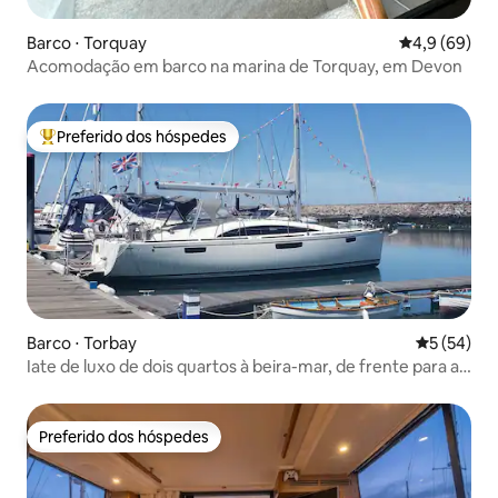
Barco ⋅ Torquay
4,9 de uma a
4,9 (69)
Acomodação em barco na marina de Torquay, em Devon
Preferido dos hóspedes
Entre os melhores preferidos dos hóspedes
Barco ⋅ Torbay
5 de uma a
5 (54)
Iate de luxo de dois quartos à beira-mar, de frente para a
praia
Preferido dos hóspedes
Preferido dos hóspedes