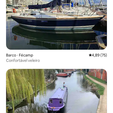
Barco ⋅ Fécamp
4,89 de uma a
4,89 (75)
Confortável veleiro