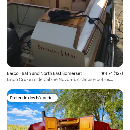
Barco ⋅ Bath and North East Somerset
4,74 de uma av
4,74 (127)
Lindo Cruzeiro de Cabine Novo + bicicletas e outros
barcos
Preferido dos hóspedes
Preferido dos hóspedes