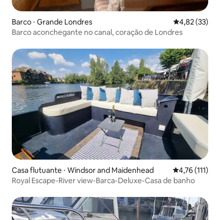
Barco ⋅ Grande Londres
4,82 de uma a
4,82 (33)
Barco aconchegante no canal, coração de Londres
Casa flutuante ⋅ Windsor and Maidenhead
4,76 de uma av
4,76 (111)
Royal Escape-River view-Barca-Deluxe-Casa de banho