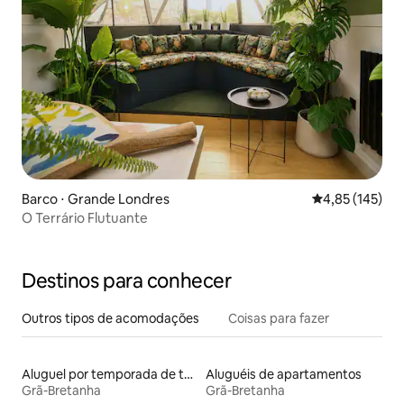
Barco ⋅ Grande Londres
4,85 de uma av
4,85 (145)
O Terrário Flutuante
Destinos para conhecer
Outros tipos de acomodações
Coisas para fazer
Aluguel por temporada de tendas tipi
Aluguéis de apartamentos
Grã-Bretanha
Grã-Bretanha