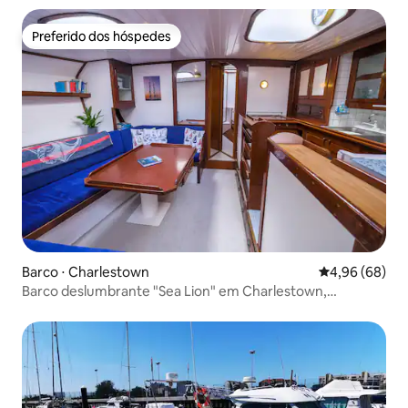
Preferido dos hóspedes
Preferido dos hóspedes
Barco ⋅ Charlestown
4,96 de uma av
4,96 (68)
Barco deslumbrante "Sea Lion" em Charlestown,
Cornualha