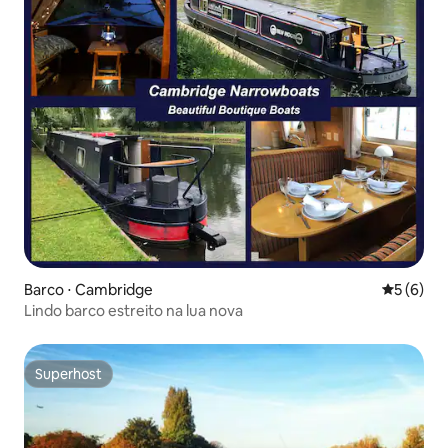
Barco ⋅ Cambridge
5 de uma 
5 (6)
Lindo barco estreito na lua nova
Superhost
Superhost