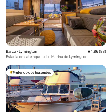
Barco ⋅ Lymington
4,86 de uma av
4,86 (88)
Estadia em iate aquecido | Marina de Lymington
Preferido dos hóspedes
Entre os melhores preferidos dos hóspedes