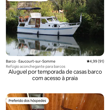
Barco ⋅ Eaucourt-sur-Somme
4,99 de uma a
4,99 (91)
Refúgio aconchegante para barcos
Aluguel por temporada de casas barco
com acesso à praia
Preferido dos hóspedes
Preferido dos hóspedes