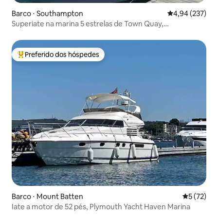
Barco ⋅ Southampton
4,94 de uma av
4,94 (237)
Superiate na marina 5 estrelas de Town Quay,
Southampton
Preferido dos hóspedes
Entre os melhores preferidos dos hóspedes
Barco ⋅ Mount Batten
5 de uma a
5 (72)
Iate a motor de 52 pés, Plymouth Yacht Haven Marina