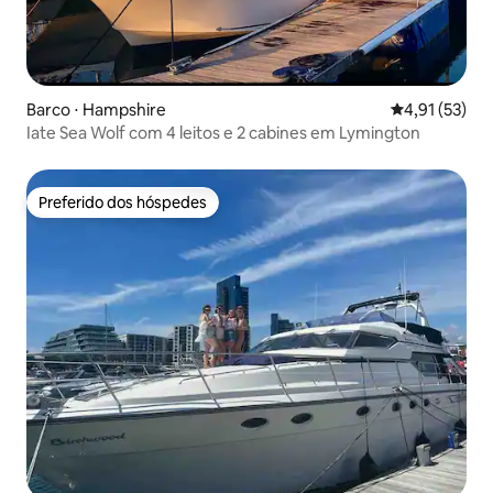
Barco ⋅ Hampshire
4,91 de uma a
4,91 (53)
Iate Sea Wolf com 4 leitos e 2 cabines em Lymington
Preferido dos hóspedes
Preferido dos hóspedes