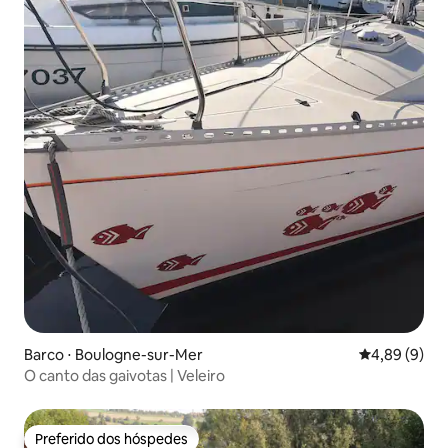
Barco ⋅ Boulogne-sur-Mer
4,89 de uma 
4,89 (9)
O canto das gaivotas | Veleiro
Preferido dos hóspedes
Preferido dos hóspedes