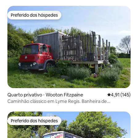
Preferido dos hóspedes
Preferido dos hóspedes
Quarto privativo ⋅ Wooton Fitzpaine
4,91 de uma av
4,91 (145)
Caminhão clássico em Lyme Regis. Banheira de
hidromassagem com vista para o mar
Preferido dos hóspedes
Preferido dos hóspedes