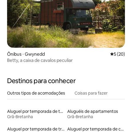
Ônibus ⋅ Gwynedd
5 de uma a
5 (20)
Betty, a caixa de cavalos peculiar
Destinos para conhecer
Outros tipos de acomodações
Coisas para fazer
Aluguel por temporada de tendas tipi
Aluguéis de apartamentos
Grã-Bretanha
Grã-Bretanha
Aluguel por temporada de trailers
Aluguel por temporada de cabanas de pastor