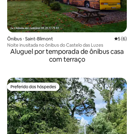
Ônibus ⋅ Saint-Blimont
5 de uma 
5 (6)
Noite inusitada no ônibus do Castelo das Luzes
Aluguel por temporada de ônibus casa
com terraço
Preferido dos hóspedes
Preferido dos hóspedes