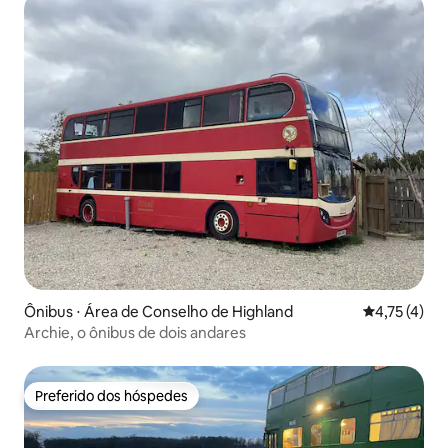
Ônibus ⋅ Área de Conselho de Highland
4,75 de uma 
4,75 (4)
Archie, o ônibus de dois andares
Preferido dos hóspedes
Preferido dos hóspedes