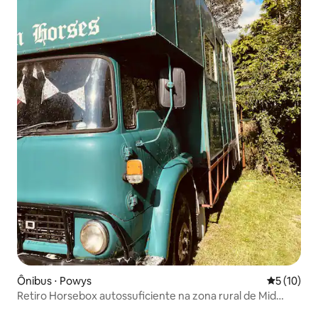
Ônibus ⋅ Powys
5 de uma a
5 (10)
Retiro Horsebox autossuficiente na zona rural de Mid
Wales