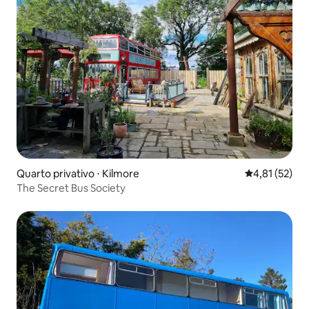
Quarto privativo ⋅ Kilmore
4,81 de uma a
4,81 (52)
The Secret Bus Society