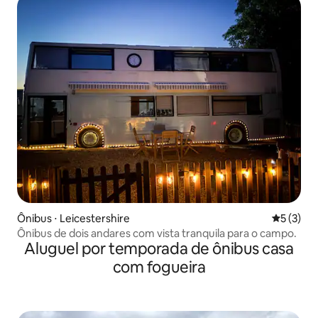
Ônibus ⋅ Leicestershire
5 de uma 
5 (3)
Ônibus de dois andares com vista tranquila para o campo.
Aluguel por temporada de ônibus casa
com fogueira