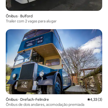
Ônibus ⋅ Bulford
Trailer com 2 vagas para alugar
Ônibus ⋅ Drefach-Felindre
4,33 de uma 
4,33 (3)
Ônibus de dois andares, acomodação premiada