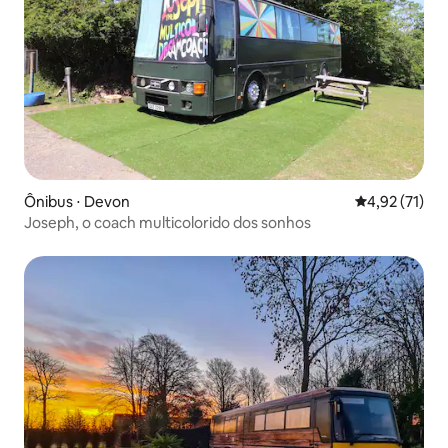
Ônibus ⋅ Devon
4,92 de uma a
4,92 (71)
Joseph, o coach multicolorido dos sonhos