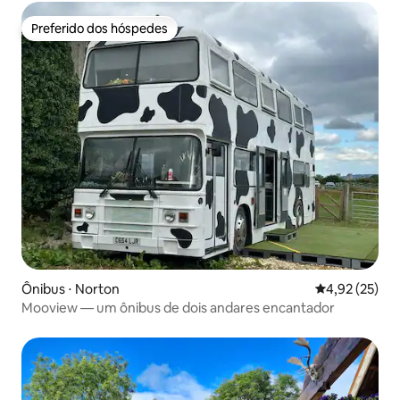
Preferido dos hóspedes
Preferido dos hóspedes
Ônibus ⋅ Norton
4,92 de uma a
4,92 (25)
Mooview — um ônibus de dois andares encantador