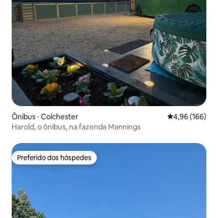
Ônibus ⋅ Colchester
4,96 de uma av
4,96 (166)
Harold, o ônibus, na fazenda Mannings
Preferido dos hóspedes
Preferido dos hóspedes