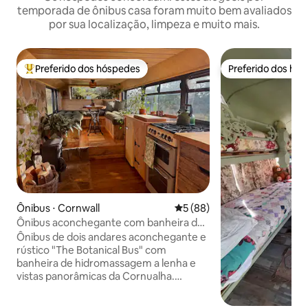
temporada de ônibus casa foram muito bem avaliados
por sua localização, limpeza e muito mais.
Preferido dos hóspedes
Preferido dos hó
Entre os melhores preferidos dos hóspedes
Preferido dos hó
Ônibus ⋅ Cornwall
5 de uma avaliação média de
5 (88)
Ônibus aconchegante com banheira de
hidromassagem a lenha e lareira
Ônibus de dois andares aconchegante e
rústico "The Botanical Bus" com
banheira de hidromassagem a lenha e
vistas panorâmicas da Cornualha.
Anfitriões: Liam e Jaz Este refúgio
aconchegante é o nosso bebê,