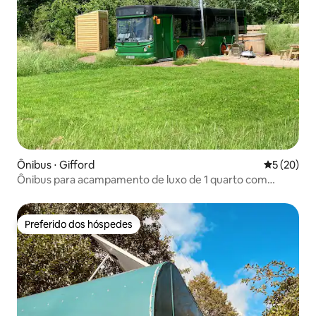
Ônibus ⋅ Gifford
5 de uma a
5 (20)
Ônibus para acampamento de luxo de 1 quarto com
banheira de hidromassagem privativa
Preferido dos hóspedes
Preferido dos hóspedes