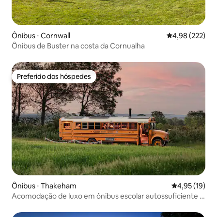
Ônibus ⋅ Cornwall
4,98 de uma av
4,98 (222)
Ônibus de Buster na costa da Cornualha
Preferido dos hóspedes
Preferido dos hóspedes
Ônibus ⋅ Thakeham
4,95 de uma a
4,95 (19)
Acomodação de luxo em ônibus escolar autossuficiente |
Banheira de hidromassagem e vista