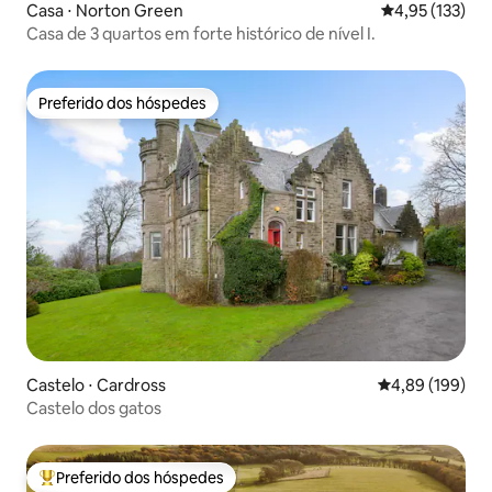
Casa ⋅ Norton Green
4,95 de uma av
4,95 (133)
Casa de 3 quartos em forte histórico de nível I.
Preferido dos hóspedes
Preferido dos hóspedes
Castelo ⋅ Cardross
4,89 de uma av
4,89 (199)
Castelo dos gatos
Preferido dos hóspedes
Entre os melhores preferidos dos hóspedes