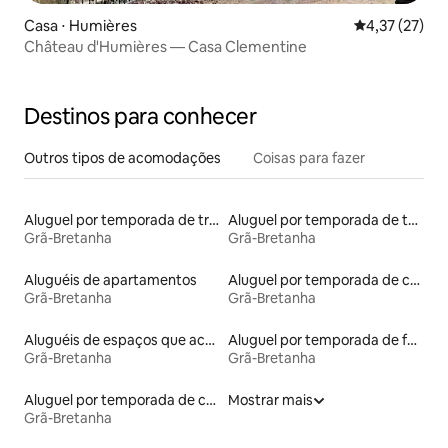
Casa ⋅ Humières
4,37 de uma a
4,37 (27)
Château d'Humières — Casa Clementine
Destinos para conhecer
Outros tipos de acomodações
Coisas para fazer
Aluguel por temporada de trailers
Aluguel por temporada de tendas tipi
Grã-Bretanha
Grã-Bretanha
Aluguéis de apartamentos
Aluguel por temporada de cabanas de pastor
Grã-Bretanha
Grã-Bretanha
Aluguéis de espaços que aceitam animais de estimação
Aluguel por temporada de faróis
Grã-Bretanha
Grã-Bretanha
Aluguel por temporada de casas na terra
Mostrar mais
Grã-Bretanha