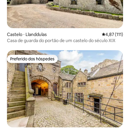
Castelo ⋅ Llanddulas
4,87 de uma av
4,87 (111)
Casa de guarda do portão de um castelo do século XIX
Preferido dos hóspedes
Preferido dos hóspedes