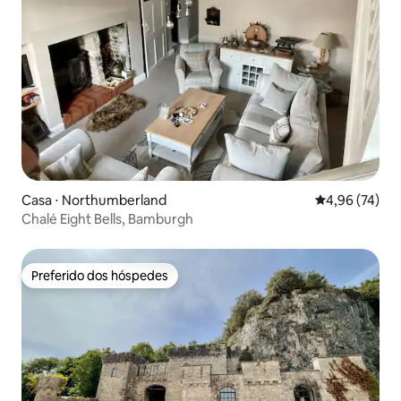
Casa ⋅ Northumberland
4,96 de uma a
4,96 (74)
Chalé Eight Bells, Bamburgh
Preferido dos hóspedes
Preferido dos hóspedes