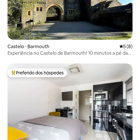
Castelo ⋅ Barmouth
5 de uma 
5 (8)
Experiência no Castelo de Barmouth! 10 minutos a pé da
cidade
Preferido dos hóspedes
Entre os melhores preferidos dos hóspedes