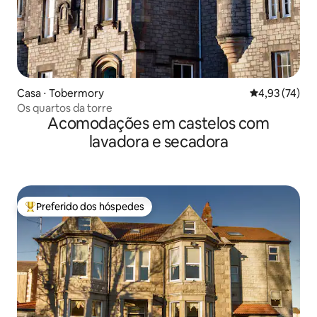
Casa ⋅ Tobermory
4,93 de uma a
4,93 (74)
Os quartos da torre
Acomodações em castelos com
lavadora e secadora
Preferido dos hóspedes
Entre os melhores preferidos dos hóspedes