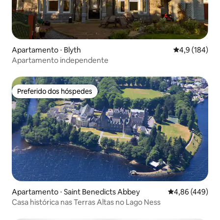
Apartamento ⋅ Blyth
4,9 de uma av
4,9 (184)
Apartamento independente
Preferido dos hóspedes
Preferido dos hóspedes
Apartamento ⋅ Saint Benedicts Abbey
4,86 de uma ava
4,86 (449)
Casa histórica nas Terras Altas no Lago Ness