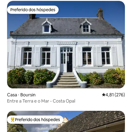
Preferido dos hóspedes
Preferido dos hóspedes
Casa ⋅ Boursin
4,81 de uma av
4,81 (276)
Entre a Terra e o Mar - Costa Opal
Preferido dos hóspedes
Entre os melhores preferidos dos hóspedes