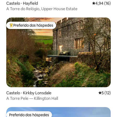
Castelo ⋅ Hayfield
4,94 de uma a
4,94 (16)
A Torre do Relógio, Upper House Estate
Preferido dos hóspedes
Entre os melhores preferidos dos hóspedes
Castelo ⋅ Kirkby Lonsdale
5 de uma a
5 (12)
A Torre Pele — Killington Hall
Preferido dos hóspedes