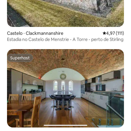
Castelo ⋅ Clackmannanshire
4,97 de uma av
4,97 (111)
Estadia no Castelo de Menstrie - A Torre - perto de Stirling
Superhost
Superhost