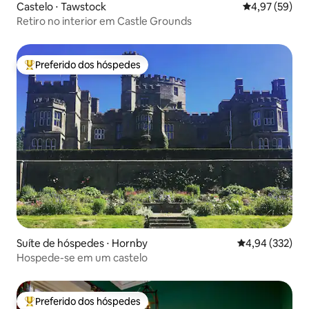
Castelo ⋅ Tawstock
4,97 de uma a
4,97 (59)
Retiro no interior em Castle Grounds
Preferido dos hóspedes
Entre os melhores preferidos dos hóspedes
Suíte de hóspedes ⋅ Hornby
4,94 de uma av
4,94 (332)
Hospede-se em um castelo
Preferido dos hóspedes
Entre os melhores preferidos dos hóspedes