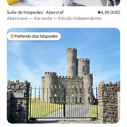
Suíte de hóspedes ⋅ Abercraf
4,95 de uma av
4,95 (430)
Abercrave — Ala oeste — Estúdio independente.
Preferido dos hóspedes
Entre os melhores preferidos dos hóspedes