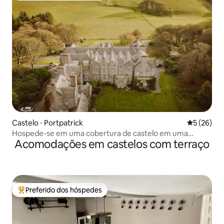
Castelo ⋅ Portpatrick
5 de uma a
5 (26)
Hospede-se em uma cobertura de castelo em uma
Acomodações em castelos com terraço
propriedade à beira-mar
Preferido dos hóspedes
Entre os melhores preferidos dos hóspedes