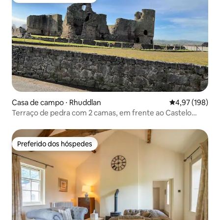
Preferido dos hóspedes
Casa de campo ⋅ Rhuddlan
4,97 de uma av
4,97 (198)
Terraço de pedra com 2 camas, em frente ao Castelo
C13th
Preferido dos hóspedes
Preferido dos hóspedes