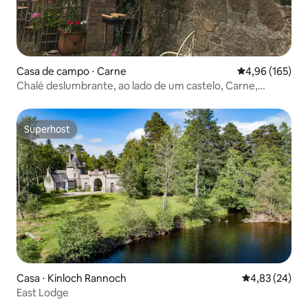
Casa de campo ⋅ Carne
4,96 de uma av
4,96 (165)
Chalé deslumbrante, ao lado de um castelo, Carne,
Wexford
Superhost
Superhost
Casa ⋅ Kinloch Rannoch
4,83 de uma a
4,83 (24)
East Lodge