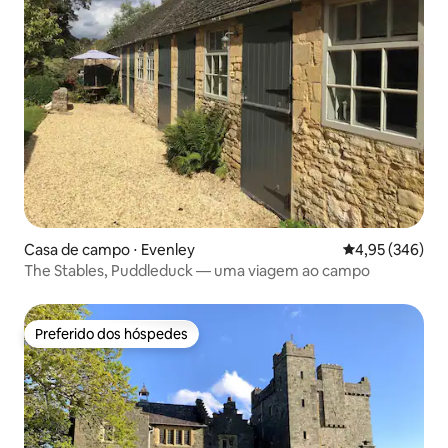
Casa de campo ⋅ Evenley
4,95 de uma ava
4,95 (346)
The Stables, Puddleduck — uma viagem ao campo
Preferido dos hóspedes
Preferido dos hóspedes