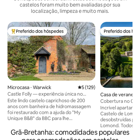
castelos foram muito bem avaliadas por sua
localização, limpeza e muito mais.
Preferido dos hóspedes
Preferido dos hó
Entre os melhores preferidos dos hóspedes
Preferido dos hó
Microcasa ⋅ Warwick
5 de uma avaliação média de 
5 (129)
Castle Folly — experiência única no
Casa de veraneio ⋅
castelo para dois
d Bute Council
Este lindo castelo caprichoso de 200
Cobertura no Cas
anos com banheira de hidromassagem
quartos e vista es
Incrível apartame
foi restaurado com a ajuda do "My
Castelo de Lomon
Unique B&B" da BBC para lhe
desobstruídas pa
proporcionar uma experiência
Lomond. Todos os três quartos são
romântica em um belo ambiente rural.
Grã-Bretanha: comodidades populares
suítes com chuve
As características de tema medieval
de luxo, colchões,