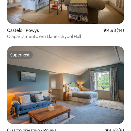
Castelo ⋅ Powys
4,93 de uma a
4,93 (14)
O apartamento em Llanerchydol Hall
Superhost
Superhost
Quarto privativo ⋅ Powys
4,63 de uma 
4,63 (8)