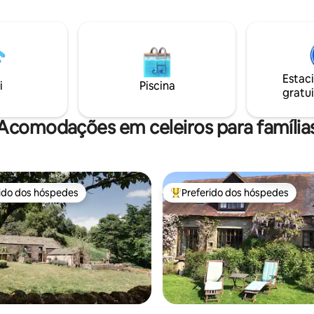
ozinha feita à mão, recantos de
escadaria de aço. Casa de Ollie Palmer
alorosamente iluminados e
em boas-vindas a Wrexham:)
naturais. Cobertores de lã, sofá
até 4 hóspedes, tem uma cozin
 antigo fogão escandinavo a
você ser auto-suficiente. Localizado a 1,3
ma king-size com roupa de
dredom franceses, chuveiro
Estac
o de cascata e as toalhas mais
i
Piscina
gratui
osso sonolento povoado de
é iluminado por estrelas à
cê pode dormir melhor do que
Acomodações em celeiros para família
m anos.
rido dos hóspedes
Preferido dos hóspedes
 melhores preferidos dos hóspedes
Entre os melhores preferidos d