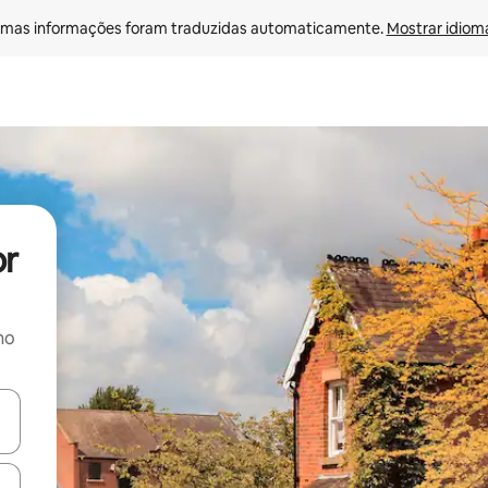
mas informações foram traduzidas automaticamente. 
Mostrar idioma
or
no
ore-os usando as seta para cima e para baixo do teclado ou tocando e