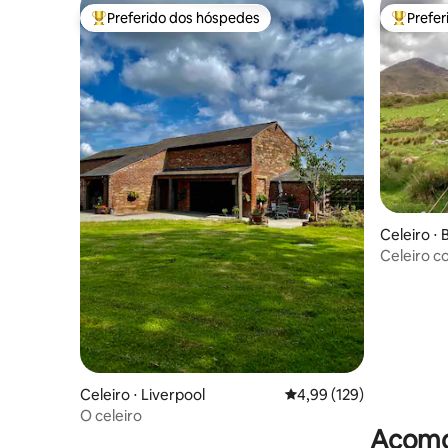
Preferido dos hóspedes
Prefe
Entre os melhores preferidos dos hóspedes
Entre os
Celeiro ⋅
Celeiro c
Perthi
Celeiro ⋅ Liverpool
4,99 de uma avaliação m
4,99 (129)
O celeiro
Acomod