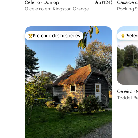
Celeiro ⋅ Dunlop
5 de uma avaliação m
5 (124)
Casa de c
O celeiro em Kingston Grange
Rocking S
idílico
Preferido dos hóspedes
Prefe
Entre os melhores preferidos dos hóspedes
Entre os
Celeiro ⋅
Toddell B