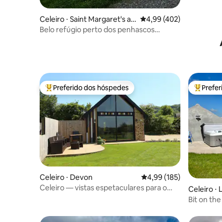
Celeiro ⋅ Saint Margaret's at
4,99 de uma avaliação m
4,99 (402)
Cliffe
Belo refúgio perto dos penhascos
brancos de Dover
Preferido dos hóspedes
Prefe
Entre os melhores preferidos dos hóspedes
Entre os
Celeiro ⋅ Devon
4,99 de uma avaliação m
4,99 (185)
Celeiro — vistas espetaculares para o
Celeiro ⋅
campo
Bit on th