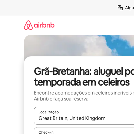
Pular
Algu
para
o
conteúdo
Grã-Bretanha: aluguel p
temporada em celeiros
Encontre acomodações em celeiros incríveis 
Airbnb e faça sua reserva
Localização
Quando os resultados estiverem disponíveis, expl
Check-in