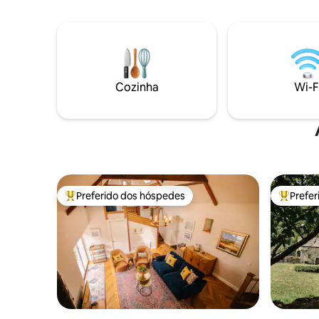
curvas, c
Aquecimento sob o piso e um queimador
leitura c
de madeira aconchegante. Há um
materiais 
carregador de veículos elétricos no
de penas,
celeiro. Praias e charnecas a meia hora
lenha, ca
de carro. Estando dentro de uma
cama e e
fazenda em funcionamento,
com efeit
Cozinha
Wi-F
infelizmente não podemos permitir cães.
macias. N
Devon só 
noite. Vo
dormiu e
Preferido dos hóspedes
Prefe
Entre os melhores preferidos dos hóspedes
Entre os