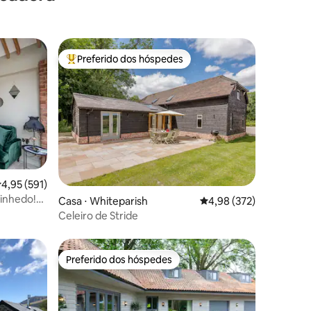
Preferido dos hóspedes
Entre os melhores preferidos dos hóspedes
,95 de uma avaliação média de 5, 591 avaliações
4,95 (591)
inhedo!
ções
Casa ⋅ Whiteparish
4,98 de uma avaliação 
4,98 (372)
Celeiro de Stride
Preferido dos hóspedes
os hóspedes
Preferido dos hóspedes