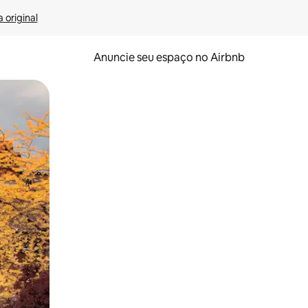
 original
Anuncie seu espaço no Airbnb
 deslizando o dedo na tela.