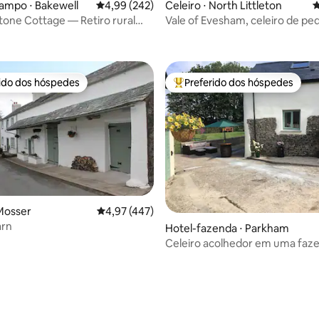
édia de 5, 124 avaliações
ampo ⋅ Bakewell
4,99 de uma avaliação média de 5, 242 avalia
4,99 (242)
Celeiro ⋅ North Littleton
4
tone Cottage — Retiro rural
Vale of Evesham, celeiro de pe
Cotswold. 2 quartos
rido dos hóspedes
Preferido dos hóspedes
 melhores preferidos dos hóspedes
Entre os melhores preferidos d
 Mosser
4,97 de uma avaliação média de 5, 447 avalia
4,97 (447)
arn
Hotel-fazenda ⋅ Parkham
Celeiro acolhedor em uma faz
familiar