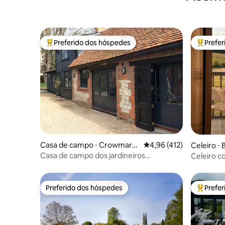
Preferido dos hóspedes
Prefe
Entre os melhores preferidos dos hóspedes
Entre os
Casa de campo ⋅ Crowmars
4,96 de uma avaliação m
4,96 (412)
Celeiro ⋅
h Gifford
th
Casa de campo dos jardineiros
Celeiro c
(conversão de estábulo georgiano)
em Cots
Preferido dos hóspedes
Prefe
Preferido dos hóspedes
Entre os