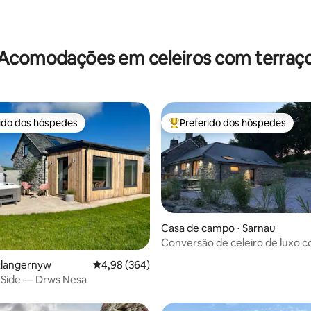
édia de 5, 402 avaliações
Acomodações em celeiros com terraç
rido dos hóspedes
Preferido dos hóspedes
 melhores preferidos dos hóspedes
Entre os melhores preferidos d
Casa de campo ⋅ Sarnau
Conversão de celeiro de luxo 
édia de 5, 185 avaliações
camas/2 banheiros e banheira 
 Llangernyw
4,98 de uma avaliação média de 5, 364 avalia
4,98 (364)
hidromassagem
e Side — Drws Nesa