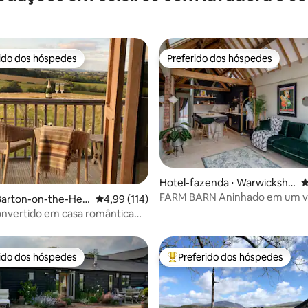
rido dos hóspedes
Preferido dos hóspedes
 melhores preferidos dos hóspedes
Preferido dos hóspedes
Hotel-fazenda ⋅ Warwickshir
4
e
FARM BARN Aninhado em um v
édia de 5, 412 avaliações
 Barton-on-the-Hea
4,99 de uma avaliação média de 5, 114 avalia
4,99 (114)
BHX, NEC
onvertido em casa romântica
wolds AONB
rido dos hóspedes
Preferido dos hóspedes
 melhores preferidos dos hóspedes
Entre os melhores preferidos d