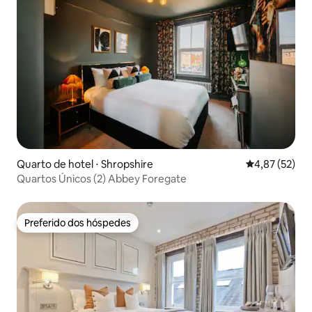
Quarto de hotel ⋅ Shropshire
4,87 de uma a
4,87 (52)
Quartos Únicos (2) Abbey Foregate
Preferido dos hóspedes
Preferido dos hóspedes