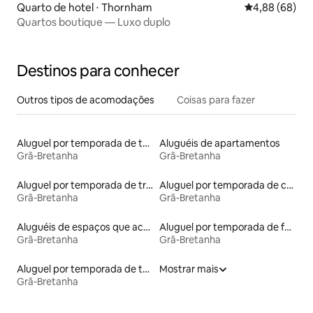
Quarto de hotel ⋅ Thornham
4,88 de uma av
4,88 (68)
Quartos boutique — Luxo duplo
Destinos para conhecer
Outros tipos de acomodações
Coisas para fazer
Aluguel por temporada de tendas tipi
Aluguéis de apartamentos
Grã-Bretanha
Grã-Bretanha
Aluguel por temporada de trailers
Aluguel por temporada de cabanas de pastor
Grã-Bretanha
Grã-Bretanha
Aluguéis de espaços que aceitam animais de estimação
Aluguel por temporada de faróis
Grã-Bretanha
Grã-Bretanha
Aluguel por temporada de townhouses
Mostrar mais
Grã-Bretanha