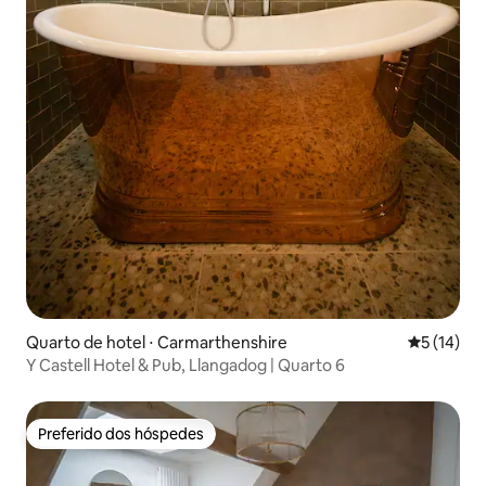
Quarto de hotel ⋅ Carmarthenshire
5 de uma a
5 (14)
Y Castell Hotel & Pub, Llangadog | Quarto 6
Preferido dos hóspedes
Preferido dos hóspedes