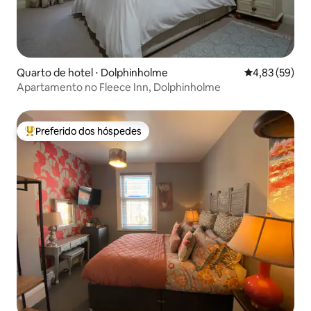
Quarto de hotel ⋅ Dolphinholme
4,83 de uma a
4,83 (59)
Apartamento no Fleece Inn, Dolphinholme
Preferido dos hóspedes
Entre os melhores preferidos dos hóspedes