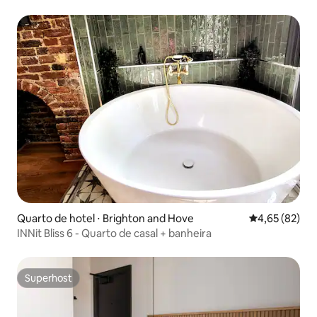
Quarto 9
Quarto de hotel ⋅ Brighton and Hove
4,65 de uma a
4,65 (82)
INNit Bliss 6 - Quarto de casal + banheira
Superhost
Superhost