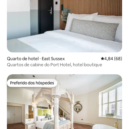
Quarto de hotel ⋅ East Sussex
4,84 de uma av
4,84 (68)
Quartos de cabine do Port Hotel, hotel boutique
Preferido dos hóspedes
Preferido dos hóspedes