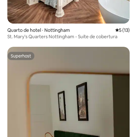
Quarto de hotel ⋅ Nottingham
5 de uma a
5 (13)
St. Mary's Quarters Nottingham - Suíte de cobertura
Superhost
Superhost