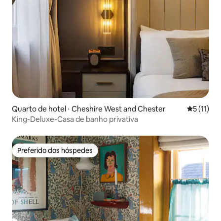
Quarto de hotel ⋅ Cheshire West and Chester
5 de uma a
5 (11)
King-Deluxe-Casa de banho privativa
Preferido dos hóspedes
Preferido dos hóspedes