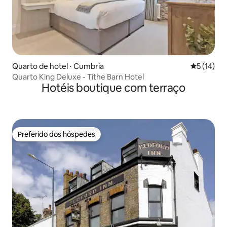
Quarto de hotel ⋅ Cumbria
5 de uma a
5 (14)
Quarto King Deluxe - Tithe Barn Hotel
Hotéis boutique com terraço
Preferido dos hóspedes
Preferido dos hóspedes