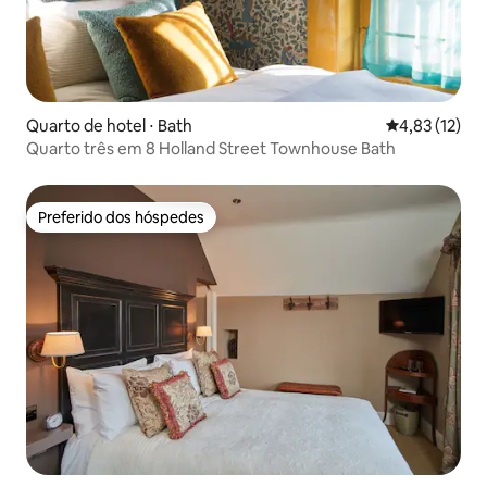
Quarto de hotel ⋅ Bath
4,83 de uma a
4,83 (12)
Quarto três em 8 Holland Street Townhouse Bath
Preferido dos hóspedes
Preferido dos hóspedes