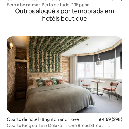
Bem à beira-mar. Perto de tudo £ 35 pppn
Outros aluguéis por temporada em
hotéis boutique
Quarto de hotel ⋅ Brighton and Hove
4,69 de uma ava
4,69 (298)
Quarto King ou Twin Deluxe — One Broad Street —