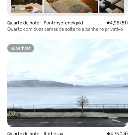
Quarto de hotel ⋅ Pontrhydfendigaid
4,96 de uma a
4,96 (81)
Quarto com duas camas de solteiro e banheiro privativo
Superhost
Superhost
Quarto de hotel ⋅ Rothesay
4,75 de uma a
4,75 (24)