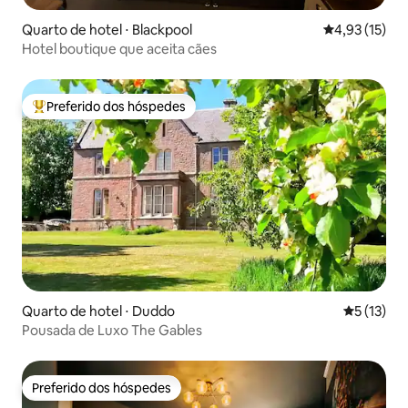
Quarto de hotel ⋅ Blackpool
4,93 de uma a
4,93 (15)
Hotel boutique que aceita cães
Preferido dos hóspedes
Entre os melhores preferidos dos hóspedes
Quarto de hotel ⋅ Duddo
5 de uma a
5 (13)
Pousada de Luxo The Gables
Preferido dos hóspedes
Preferido dos hóspedes