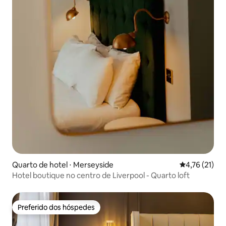
Quarto de hotel ⋅ Merseyside
4,76 de uma a
4,76 (21)
Hotel boutique no centro de Liverpool - Quarto loft
Preferido dos hóspedes
Preferido dos hóspedes