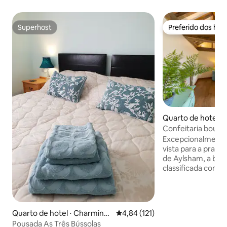
Superhost
Preferido dos hó
Superhost
Preferido dos hó
Quarto de hotel ⋅
Confeitaria boutiq
como Grau 2
Excepcionalmente
vista para a praça
de Aylsham, a bou
classificada como
chance de relaxar 
coração de uma c
Você vai adorar a 
deste charmoso lug
Quarto de hotel ⋅ Charminst
4,84 de uma avaliação média de 
4,84 (121)
padaria, a 5 minutos
er
Pousada As Três Bússolas
milhas da costa, 