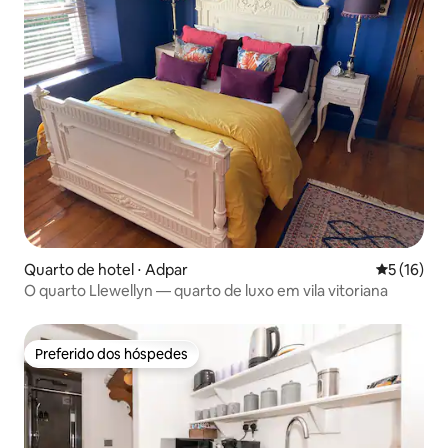
Quarto de hotel ⋅ Adpar
5 de uma a
5 (16)
O quarto Llewellyn — quarto de luxo em vila vitoriana
Preferido dos hóspedes
Preferido dos hóspedes