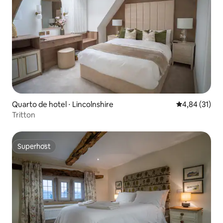
Quarto de hotel ⋅ Lincolnshire
4,84 de uma a
4,84 (31)
Tritton
Superhost
Superhost