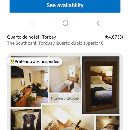
Quarto de hotel ⋅ Torbay
4,67 de uma 
4,67 (3)
The Southbank Torquay Quarto duplo superior 6
Preferido dos hóspedes
Entre os melhores preferidos dos hóspedes