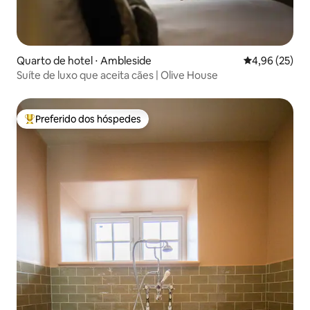
Quarto de hotel ⋅ Ambleside
4,96 de uma a
4,96 (25)
Suíte de luxo que aceita cães | Olive House
Preferido dos hóspedes
Entre os melhores preferidos dos hóspedes