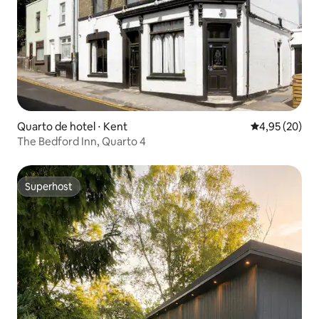
Quarto de hotel ⋅ Kent
4,95 de uma a
4,95 (20)
The Bedford Inn, Quarto 4
Superhost
Superhost