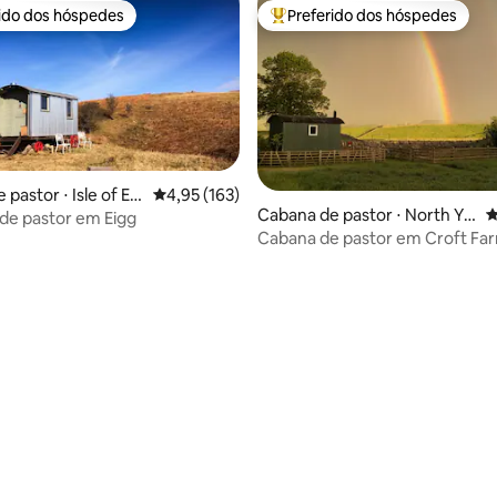
rido dos hóspedes
Preferido dos hóspedes
 melhores preferidos dos hóspedes
Entre os melhores preferidos d
pastor ⋅ Isle of Eig
4,95 de uma avaliação média de 5, 163 avalia
4,95 (163)
Cabana de pastor ⋅ North Yo
4
de pastor em Eigg
rkshire
Cabana de pastor em Croft Fa
Hardraw, Pennine Way