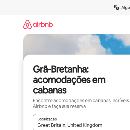
Pular
Algu
para
o
conteúdo
Grã-Bretanha:
acomodações em
cabanas
Encontre acomodações em cabanas incríveis
Airbnb e faça sua reserva
Localização
Quando os resultados estiverem disponíveis, expl