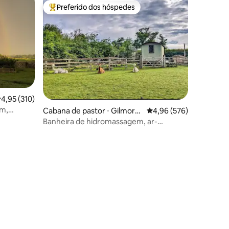
Preferido dos hóspedes
os hóspedes
Entre os melhores preferidos dos hóspedes
ções
,95 de uma avaliação média de 5, 310 avaliações
4,95 (310)
rm,
Cabana de pastor ⋅ Gilmorto
4,96 de uma avaliação m
4,96 (576)
n
Banheira de hidromassagem, ar-
condicionado, fogueira, cavalos, alpacas,
porcos de estimação