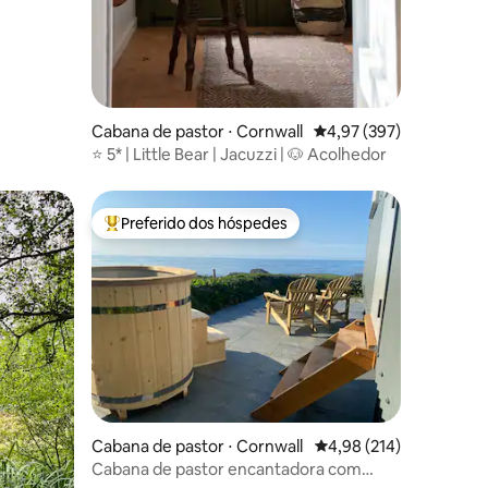
Cabana de pastor ⋅ Cornwall
4,97 de uma avaliação 
4,97 (397)
⭐️ 5* | Little Bear | Jacuzzi | 🐶 Acolhedor
Preferido dos hóspedes
Entre os melhores preferidos dos hóspedes
ções
Cabana de pastor ⋅ Cornwall
4,98 de uma avaliação 
4,98 (214)
Cabana de pastor encantadora com