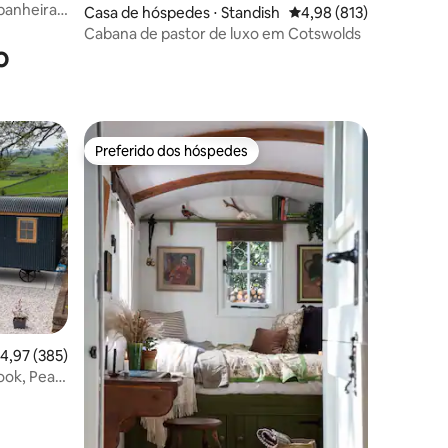
 banheira
Casa de hóspedes ⋅ Standish
4,98 de uma avaliação 
4,98 (813)
Cabana de pastor de luxo em Cotswolds
o
Preferido dos hóspedes
os hóspedes
Preferido dos hóspedes
ções
,97 de uma avaliação média de 5, 385 avaliações
4,97 (385)
ook, Peak