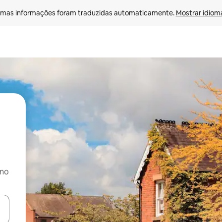
mas informações foram traduzidas automaticamente. 
Mostrar idioma
 no
ore-os usando as seta para cima e para baixo do teclado ou tocando e