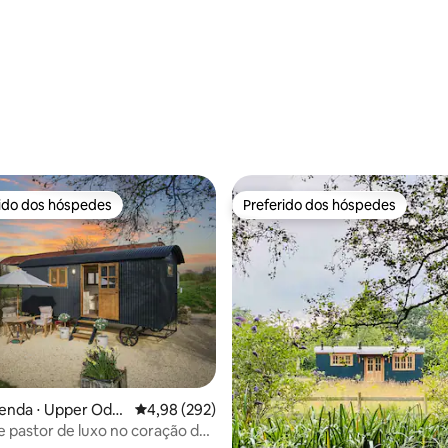
rido dos hóspedes
Preferido dos hóspedes
 melhores preferidos dos hóspedes
Preferido dos hóspedes
édia de 5, 148 avaliações
enda ⋅ Upper Oddi
4,98 de uma avaliação média de 5, 292 avalia
4,98 (292)
 pastor de luxo no coração de