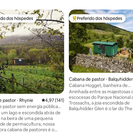
rido dos hóspedes
Preferido dos hóspedes
 melhores preferidos dos hóspedes
Entre os melhores preferidos d
Cabana de pastor ⋅ Balquhidder
Cabana Hogget, banheira de
hidromassagem e *churrasquei
Aninhada entre as majestosas c
escocesas do Parque Nacional 
 pastor ⋅ Rhynie
4,97 de uma avaliação média de 5, 141 avalia
4,97 (141)
Trossachs, a joia escondida de
 pastor sem energia pública
Balquhidder Glen é o lar do Th
eira de hidromassagem a lenha
 um lago e escondida atrás de
Hut. Esta cabana de pastor oferece um
 na beira de uma pequena
refúgio único e isolado para cas
de de permacultura, nossa
de mel, aventureiros e qualque
ra cabana de pastores é o
que queira relaxar, descontrair 