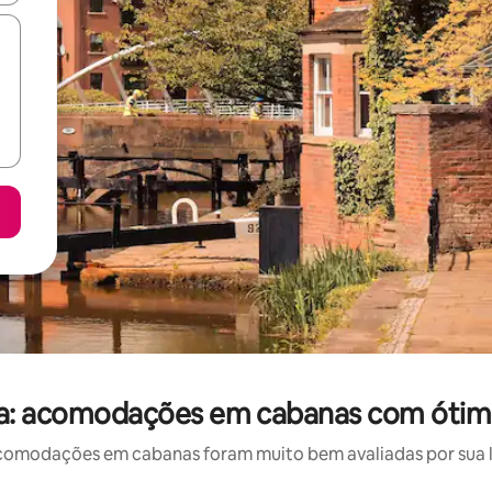
a: acomodações em cabanas com ótima
omodações em cabanas foram muito bem avaliadas por sua lo