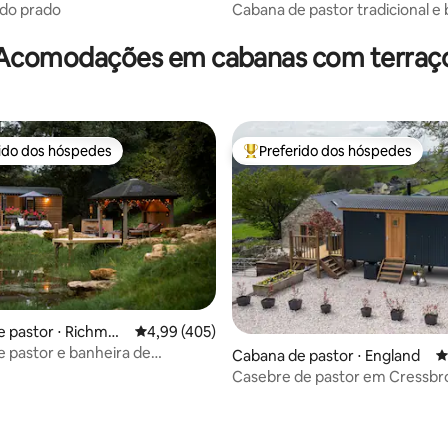
 do prado
Cabana de pastor tradicional e
de hidromassagem a lenha
Acomodações em cabanas com terraç
rido dos hóspedes
Preferido dos hóspedes
 melhores preferidos dos hóspedes
Entre os melhores preferidos d
 pastor ⋅ Richmon
4,99 de uma avaliação média de 5, 405 avalia
4,99 (405)
 pastor e banheira de
édia de 5, 223 avaliações
Cabana de pastor ⋅ England
4
sagem em uma pequena
Casebre de pastor em Cressbr
de em Yorkshire
District