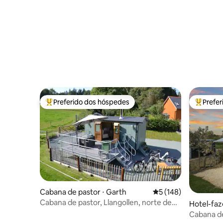
Preferido dos hóspedes
Prefe
Entre os melhores preferidos dos hóspedes
Entre os
Cabana de pastor ⋅ Garth
5 de uma avaliação m
5 (148)
Cabana de pastor, Llangollen, norte de
Hotel-faz
Gales
ngton
Cabana de