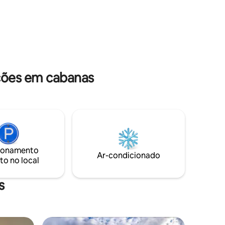
nossos dois pods e uma cabana de pastor
colinas ou
oferecem paz e tranquilidade em um
e na
local idílico com alguns amanheceres,
lenha ou
entardeceres e céus estrelados incríveis.
rrasco de
dia
ções em cabanas
ionamento
Ar-condicionado
to no local
s