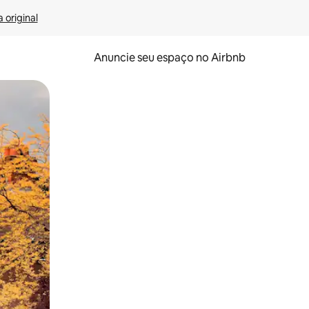
 original
Anuncie seu espaço no Airbnb
 deslizando o dedo na tela.