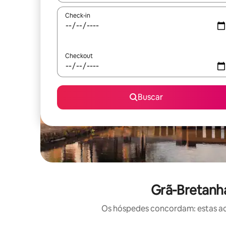
Check-in
Checkout
Buscar
Grã-Bretanh
Os hóspedes concordam: estas ac