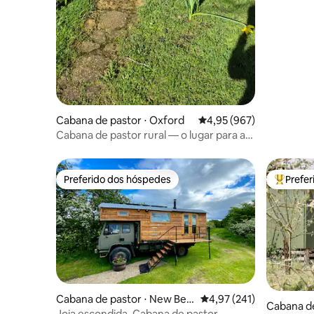
Cabana de pastor ⋅ Oxford
4,95 de uma avaliação m
4,95 (967)
Cabana de pastor rural — o lugar para as
ovelhas
Preferido dos hóspedes
Prefe
Preferido dos hóspedes
Entre os
Cabana de pastor ⋅ New Bels
4,97 de uma avaliação m
4,97 (241)
Cabana de
es
Joia escondida. Cabana de pastor