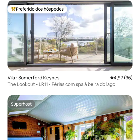
Preferido dos hóspedes
Entre os melhores preferidos dos hóspedes
Vila ⋅ Somerford Keynes
4,97 de uma a
4,97 (36)
The Lookout - LR11 - Férias com spa à beira do lago
Superhost
Superhost