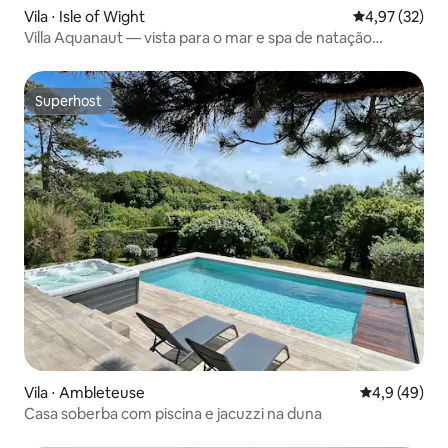
Vila ⋅ Isle of Wight
4,97 de uma a
4,97 (32)
Villa Aquanaut — vista para o mar e spa de natação
aquecido
Superhost
Superhost
Vila ⋅ Ambleteuse
4,9 de uma a
4,9 (49)
Casa soberba com piscina e jacuzzi na duna