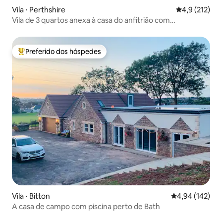
Vila ⋅ Perthshire
4,9 de uma av
4,9 (212)
Vila de 3 quartos anexa à casa do anfitrião com
estacionamento gratuito
Preferido dos hóspedes
Entre os melhores preferidos dos hóspedes
Vila ⋅ Bitton
4,94 de uma av
4,94 (142)
A casa de campo com piscina perto de Bath