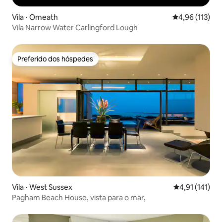
Vila ⋅ Omeath
4,96 de uma av
4,96 (113)
Vila Narrow Water Carlingford Lough
Preferido dos hóspedes
Preferido dos hóspedes
Vila ⋅ West Sussex
4,91 de uma av
4,91 (141)
Pagham Beach House, vista para o mar,