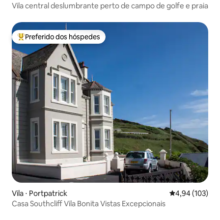
Vila central deslumbrante perto de campo de golfe e praia
Preferido dos hóspedes
Entre os melhores preferidos dos hóspedes
Vila ⋅ Portpatrick
4,94 de uma av
4,94 (103)
Casa Southcliff Vila Bonita Vistas Excepcionais