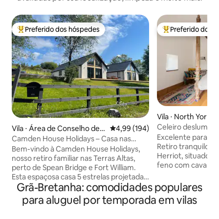
Preferido dos hóspedes
Preferido dos 
Entre os melhores preferidos dos hóspedes
Entre os melhore
Vila ⋅ North Yorksh
Celeiro deslumbr
Vila ⋅ Área de Conselho de
4,99 de uma avaliação média de 
4,99 (194)
acres/rio/vistas.
Excelente para fam
Highland
Camden House Holidays – Casa nas
Retiro tranquilo n
Terras Altas com banheira de
Bem-vindo à Camden House Holidays,
Herriot, situado e
hidromassagem
nosso retiro familiar nas Terras Altas,
feno com cavalos 
perto de Spean Bridge e Fort William.
Nade selvagem e
Esta espaçosa casa 5 estrelas projetada
ou balance as per
Grã-Bretanha: comodidades populares
por arquitetos acomoda no máximo oito
na natureza ou ap
hóspedes e tem uma banheira de
para aluguel por temporada em vilas
vistas majestosas 
hidromassagem privativa, salamandra a
Cozinha totalment
lenha, amplo jardim, área de estar ao ar