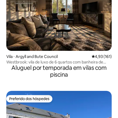
Vila ⋅ Argyll and Bute Council
4,93 de uma av
4,93 (161)
Westbrook: vila de luxo de 6 quartos com banheira de
Aluguel por temporada em vilas com
hidromassagem
piscina
Preferido dos hóspedes
Preferido dos hóspedes