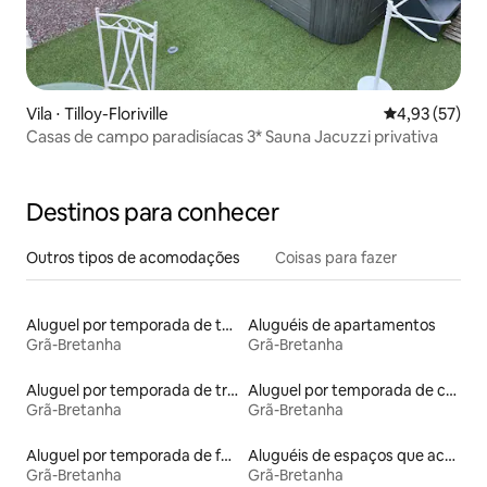
Vila ⋅ Tilloy-Floriville
4,93 de uma a
4,93 (57)
Casas de campo paradisíacas 3* Sauna Jacuzzi privativa
Destinos para conhecer
Outros tipos de acomodações
Coisas para fazer
Aluguel por temporada de tendas tipi
Aluguéis de apartamentos
Grã-Bretanha
Grã-Bretanha
Aluguel por temporada de trailers
Aluguel por temporada de cabanas de pastor
Grã-Bretanha
Grã-Bretanha
Aluguel por temporada de faróis
Aluguéis de espaços que aceitam animais de estimação
Grã-Bretanha
Grã-Bretanha