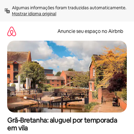
Pular
Algumas informações foram traduzidas automaticamente. 
para
Mostrar idioma original
o
conteúdo
Anuncie seu espaço no Airbnb
Grã-Bretanha: aluguel por temporada
em vila