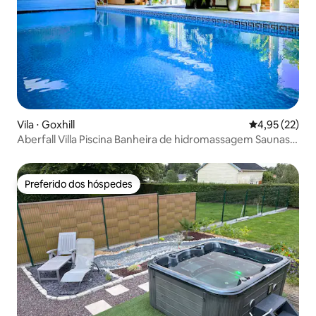
Vila ⋅ Goxhill
4,95 de uma a
4,95 (22)
Aberfall Villa Piscina Banheira de hidromassagem Saunas
Academia Cinema Jardins
Preferido dos hóspedes
Preferido dos hóspedes