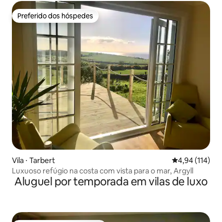
Preferido dos hóspedes
Preferido dos hóspedes
Vila ⋅ Tarbert
4,94 de uma av
4,94 (114)
Luxuoso refúgio na costa com vista para o mar, Argyll
Aluguel por temporada em vilas de luxo