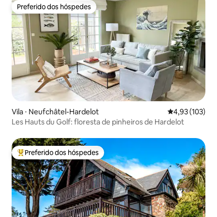
Preferido dos hóspedes
Preferido dos hóspedes
Vila ⋅ Neufchâtel-Hardelot
4,93 de uma av
4,93 (103)
Les Hauts du Golf: floresta de pinheiros de Hardelot
Preferido dos hóspedes
Entre os melhores preferidos dos hóspedes