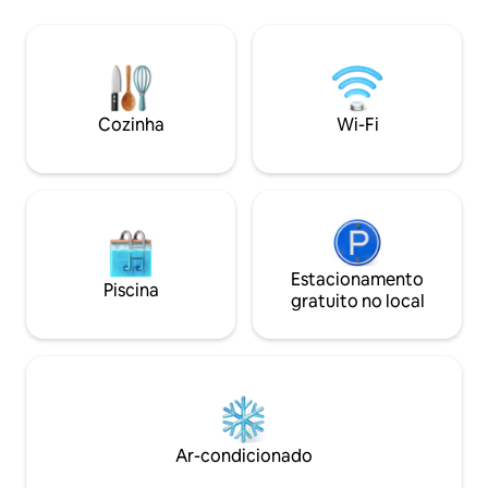
casa de fazenda ao
livre, fogueira/churrasqueira e a
Aquecimento por p
maravilhosa paisagem de Highland.
Radiadores para c
Perto de locais icônicos como Ben Nevis,
com dossel e banh
Lago Ness, Glenfinnan. No Airbnb há 1
adicional adjacen
desconto disponível: 10% de desconto
banheiro privativ
para 7 noites ou mais. Ideal para
Cozinha
Wi-Fi
(adequado para ca
microcasamentos, férias em família e
com amigos. Cães não pagam.
Estacionamento
Piscina
gratuito no local
Ar-condicionado