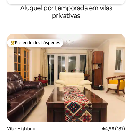
Aluguel por temporada em vilas
privativas
Preferido dos hóspedes
Entre os melhores preferidos dos hóspedes
Vila ⋅ Highland
4,98 de uma av
4,98 (187)