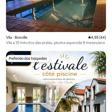
Vila ⋅ Bosville
4,95 de uma a
4,95 (44)
Vila a 10 minutos das praias, piscina aquecida 9 meses/ano
Preferido dos hóspedes
Preferido dos hóspedes