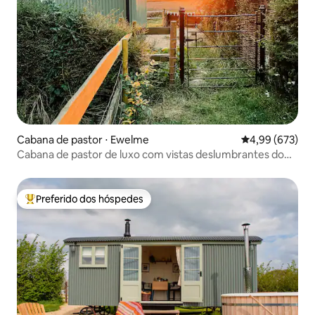
Cabana de pastor ⋅ Ewelme
4,99 de uma ava
4,99 (673)
Cabana de pastor de luxo com vistas deslumbrantes do
pôr do sol!
Preferido dos hóspedes
Entre os melhores preferidos dos hóspedes