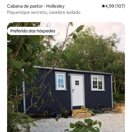
Cabana de pastor ⋅ Hollesley
4,99 de uma av
4,99 (107)
Piquenique secreto, casebre isolado
Preferido dos hóspedes
Preferido dos hóspedes