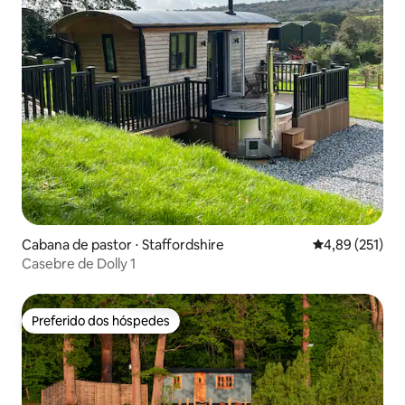
Cabana de pastor ⋅ Staffordshire
4,89 de uma av
4,89 (251)
Casebre de Dolly 1
Preferido dos hóspedes
Preferido dos hóspedes