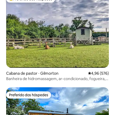
Entre os melhores preferidos dos hóspedes
Cabana de pastor ⋅ Gilmorton
4,96 de uma ava
4,96 (576)
Banheira de hidromassagem, ar-condicionado, fogueira,
cavalos, alpacas, porcos de estimação
Preferido dos hóspedes
Preferido dos hóspedes