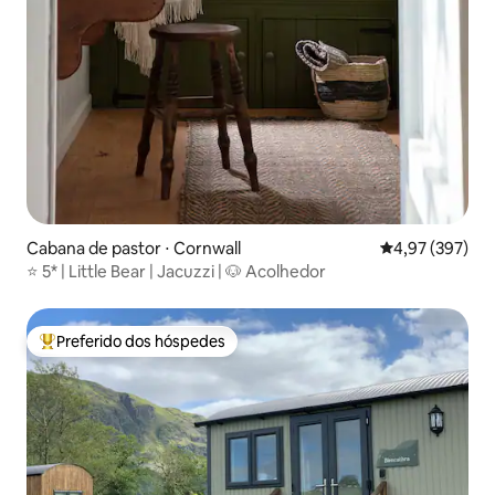
Cabana de pastor ⋅ Cornwall
4,97 de uma av
4,97 (397)
⭐️ 5* | Little Bear | Jacuzzi | 🐶 Acolhedor
Preferido dos hóspedes
Entre os melhores preferidos dos hóspedes