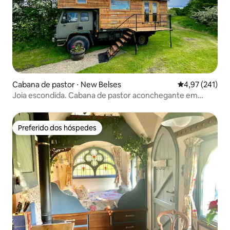
Cabana de pastor ⋅ New Belses
4,97 de uma av
4,97 (241)
Joia escondida. Cabana de pastor aconchegante em
terras agrícolas idílicas
Preferido dos hóspedes
Preferido dos hóspedes