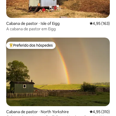
Cabana de pastor ⋅ Isle of Eigg
4,95 de uma av
4,95 (163)
A cabana de pastor em Eigg
Preferido dos hóspedes
Entre os melhores preferidos dos hóspedes
Cabana de pastor ⋅ North Yorkshire
4,95 de uma av
4,95 (310)