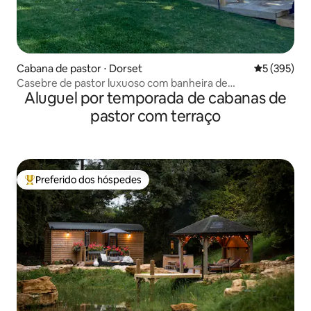
Cabana de pastor ⋅ Dorset
5 de uma av
5 (395)
Casebre de pastor luxuoso com banheira de
Aluguel por temporada de cabanas de
hidromassagem
pastor com terraço
Preferido dos hóspedes
Entre os melhores preferidos dos hóspedes