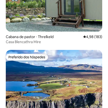
Cabana de pastor ⋅ Threlkeld
4,98 de uma av
4,98 (183)
Casa Blencathra Mire
Preferido dos hóspedes
Preferido dos hóspedes