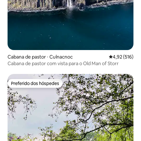
Cabana de pastor ⋅ Culnacnoc
4,92 de uma av
4,92 (516)
Cabana de pastor com vista para o Old Man of Storr
Preferido dos hóspedes
Preferido dos hóspedes