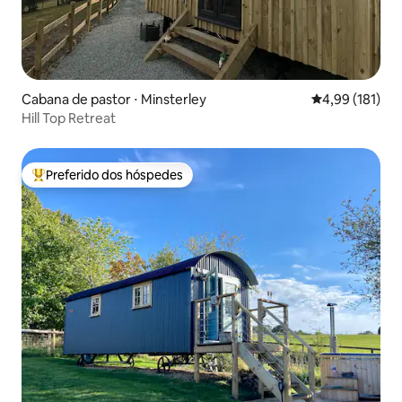
Cabana de pastor ⋅ Minsterley
4,99 de uma av
4,99 (181)
Hill Top Retreat
Preferido dos hóspedes
Entre os melhores preferidos dos hóspedes