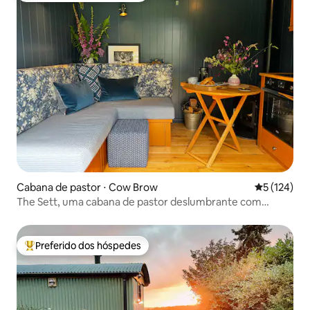
Cabana de pastor ⋅ Cow Brow
5 de uma av
5 (124)
The Sett, uma cabana de pastor deslumbrante com
banheira de hidromassagem
Preferido dos hóspedes
Entre os melhores preferidos dos hóspedes