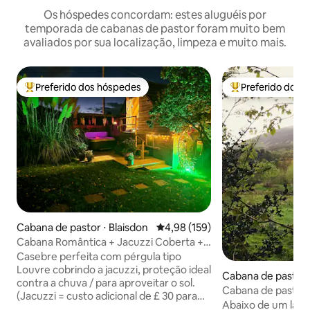
Os hóspedes concordam: estes aluguéis por
temporada de cabanas de pastor foram muito bem
avaliados por sua localização, limpeza e muito mais.
Preferido dos hóspedes
Preferido dos 
Entre os melhores preferidos dos hóspedes
Entre os melhore
Cabana de pastor ⋅ Blaisdon
4,98 de uma avaliação média de 
4,98 (159)
Cabana Romântica + Jacuzzi Coberta +
Sala de Jogos +Propostas
Casebre perfeita com pérgula tipo
Louvre cobrindo a jacuzzi, proteção ideal
Cabana de pastor 
contra a chuva / para aproveitar o sol.
Cabana de pastor 
(Jacuzzi = custo adicional de £ 30 para
com banheira de 
Abaixo de um lago
1 diária / £ 40 para 2 ou mais diárias).