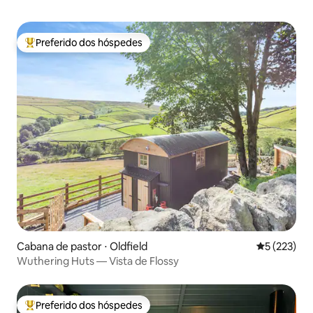
Preferido dos hóspedes
Entre os melhores preferidos dos hóspedes
Cabana de pastor ⋅ Oldfield
5 de uma av
5 (223)
Wuthering Huts — Vista de Flossy
Preferido dos hóspedes
Entre os melhores preferidos dos hóspedes