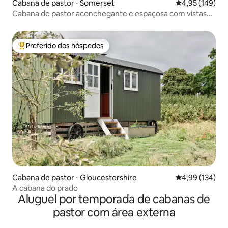
Cabana de pastor ⋅ Somerset
4,95 de uma av
4,95 (149)
Cabana de pastor aconchegante e espaçosa com vistas
deslumbrantes
Preferido dos hóspedes
Entre os melhores preferidos dos hóspedes
Cabana de pastor ⋅ Gloucestershire
4,99 de uma av
4,99 (134)
A cabana do prado
Aluguel por temporada de cabanas de
pastor com área externa