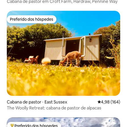
Cabana de pastor em Croft Farm, Hardraw, Pennine Way
Preferido dos hóspedes
Preferido dos hóspedes
Cabana de pastor ⋅ East Sussex
4,98 de uma av
4,98 (164)
The Woolly Retreat: cabana de pastor de alpacas
Preferido dos hóspedes