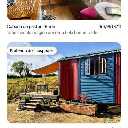
Cabana de pastor ⋅ Bude
4,95 de uma av
4,95 (371)
Tabernáculo mágico em uma bela banheira de
hidromassagem
Preferido dos hóspedes
Preferido dos hóspedes