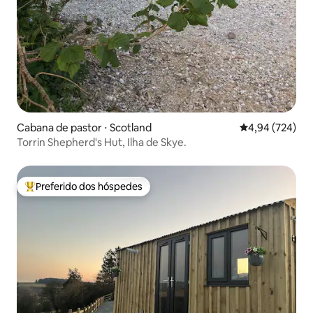
Cabana de pastor ⋅ Scotland
4,94 de uma ava
4,94 (724)
Torrin Shepherd's Hut, Ilha de Skye.
Preferido dos hóspedes
Entre os melhores preferidos dos hóspedes