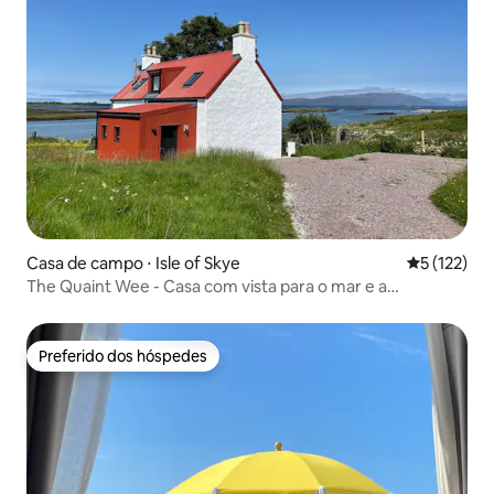
Casa de campo ⋅ Isle of Skye
5 de uma av
5 (122)
The Quaint Wee - Casa com vista para o mar e a
montanha
Preferido dos hóspedes
Preferido dos hóspedes