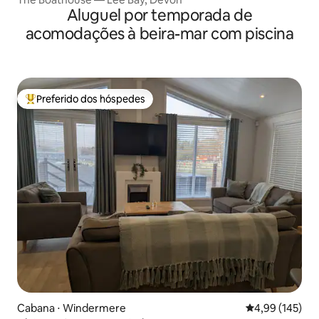
Aluguel por temporada de
acomodações à beira-mar com piscina
Preferido dos hóspedes
Entre os melhores preferidos dos hóspedes
Cabana ⋅ Windermere
4,99 de uma av
4,99 (145)