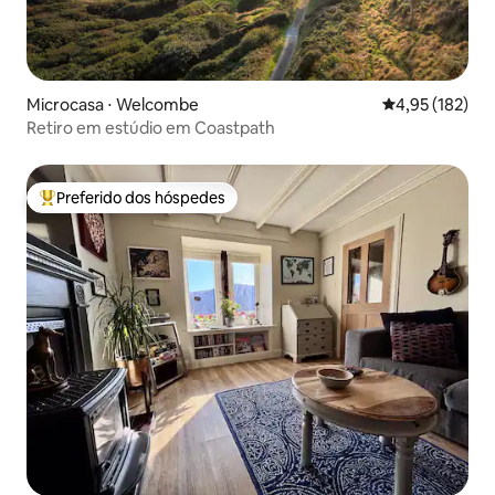
Microcasa ⋅ Welcombe
4,95 de uma av
4,95 (182)
Retiro em estúdio em Coastpath
Preferido dos hóspedes
Entre os melhores preferidos dos hóspedes