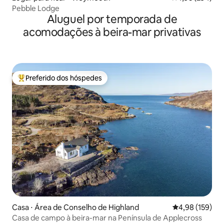
Pebble Lodge
Aluguel por temporada de
acomodações à beira-mar privativas
Preferido dos hóspedes
Entre os melhores preferidos dos hóspedes
Casa ⋅ Área de Conselho de Highland
4,98 de uma av
4,98 (159)
Casa de campo à beira-mar na Península de Applecross