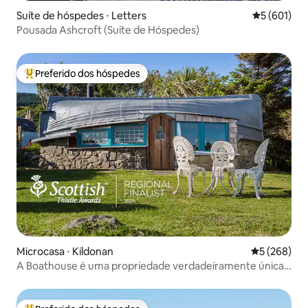
Suíte de hóspedes ⋅ Letters
5 de uma av
5 (601)
Pousada Ashcroft (Suíte de Hóspedes)
Preferido dos hóspedes
Entre os melhores preferidos dos hóspedes
Microcasa ⋅ Kildonan
5 de uma av
5 (268)
A Boathouse é uma propriedade verdadeiramente única
e deslumbrante