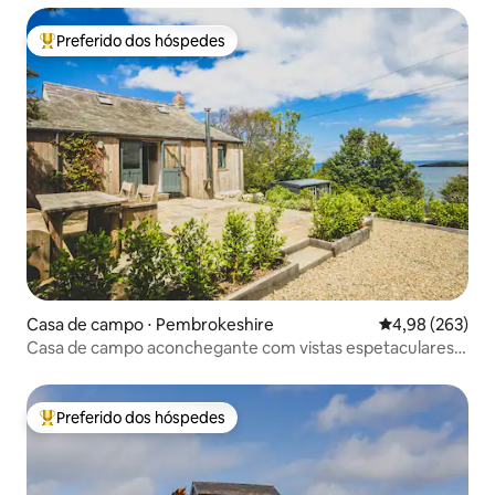
Preferido dos hóspedes
Entre os melhores preferidos dos hóspedes
Casa de campo ⋅ Pembrokeshire
4,98 de uma ava
4,98 (263)
Casa de campo aconchegante com vistas espetaculares
para o mar
Preferido dos hóspedes
Entre os melhores preferidos dos hóspedes