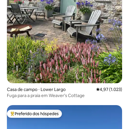
Casa de campo ⋅ Lower Largo
4,97 de uma aval
4,97 (1.023)
Fuga para a praia em Weaver's Cottage
Preferido dos hóspedes
Entre os melhores preferidos dos hóspedes