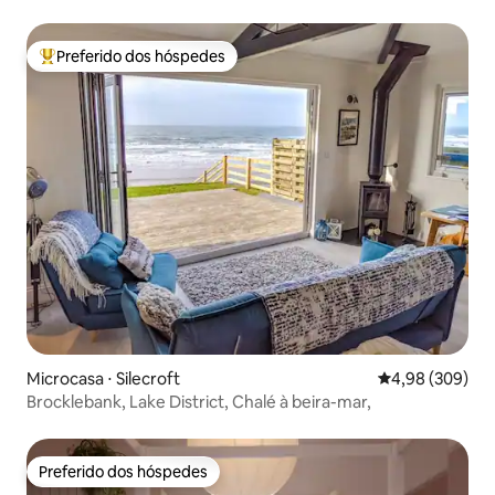
Preferido dos hóspedes
Entre os melhores preferidos dos hóspedes
Microcasa ⋅ Silecroft
4,98 de uma ava
4,98 (309)
Brocklebank, Lake District, Chalé à beira-mar,
Preferido dos hóspedes
Preferido dos hóspedes