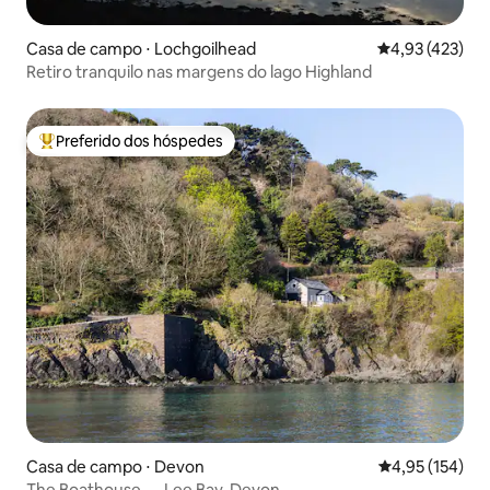
Casa de campo ⋅ Lochgoilhead
4,93 de uma av
4,93 (423)
Retiro tranquilo nas margens do lago Highland
Preferido dos hóspedes
Entre os melhores preferidos dos hóspedes
Casa de campo ⋅ Devon
4,95 de uma av
4,95 (154)
The Boathouse — Lee Bay, Devon