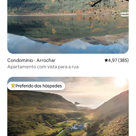
Condomínio ⋅ Arrochar
4,97 de uma av
4,97 (385)
Apartamento com vista para a rua
Preferido dos hóspedes
Entre os melhores preferidos dos hóspedes