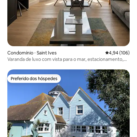
Condomínio ⋅ Saint Ives
4,94 de uma av
4,94 (106)
Varanda de luxo com vista para o mar, estacionamento,
piscina, spa e academia
Preferido dos hóspedes
Preferido dos hóspedes