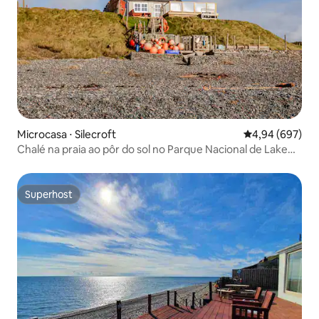
Microcasa ⋅ Silecroft
4,94 de uma ava
4,94 (697)
Chalé na praia ao pôr do sol no Parque Nacional de Lake
District
Superhost
Superhost