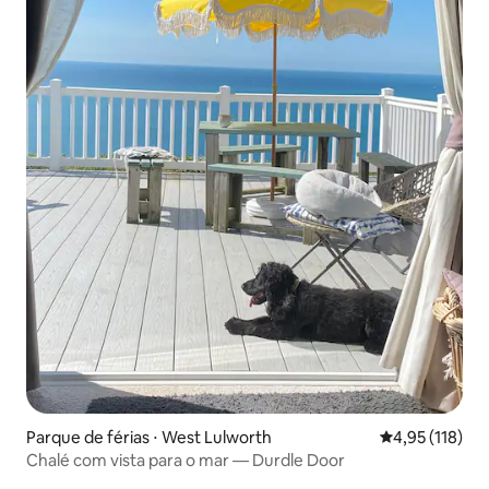
Parque de férias ⋅ West Lulworth
4,95 de uma av
4,95 (118)
Chalé com vista para o mar — Durdle Door