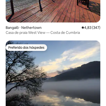
Bangalô ⋅ Nethertown
4,83 de uma av
4,83 (347)
Casa de praia West View — Costa de Cumbria
Preferido dos hóspedes
Preferido dos hóspedes