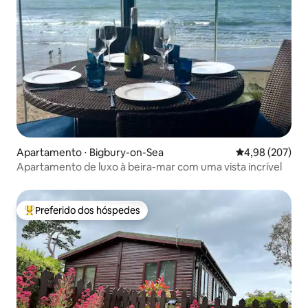
Apartamento ⋅ Bigbury-on-Sea
4,98 de uma ava
4,98 (207)
Apartamento de luxo à beira-mar com uma vista incrível
Preferido dos hóspedes
Entre os melhores preferidos dos hóspedes