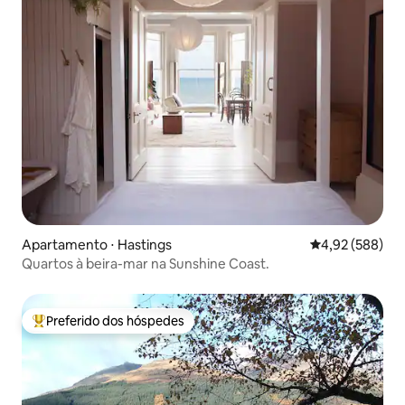
Apartamento ⋅ Hastings
4,92 de uma ava
4,92 (588)
Quartos à beira-mar na Sunshine Coast.
Preferido dos hóspedes
Entre os melhores preferidos dos hóspedes