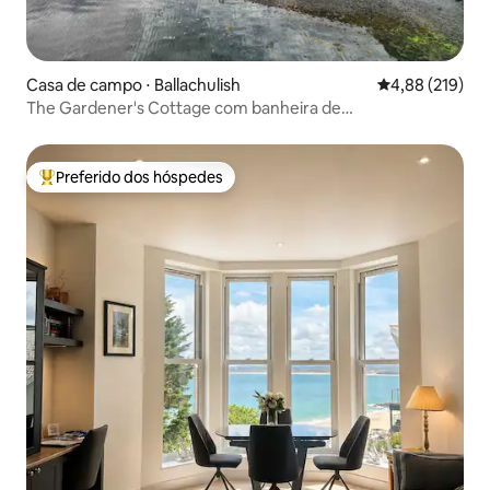
Casa de campo ⋅ Ballachulish
4,88 de uma av
4,88 (219)
The Gardener's Cottage com banheira de
hidromassagem a lenha
Preferido dos hóspedes
Entre os melhores preferidos dos hóspedes