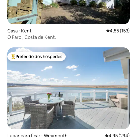
Casa ⋅ Kent
4,85 de uma av
4,85 (153)
O Farol, Costa de Kent.
Preferido dos hóspedes
Entre os melhores preferidos dos hóspedes
Lugar para ficar ⋅ Weymouth
4,95 de uma ava
4,95 (294)