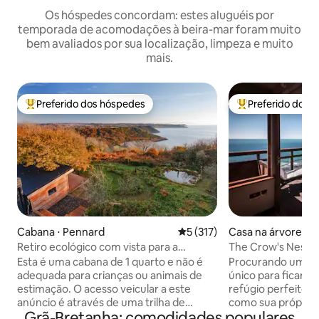
Os hóspedes concordam: estes aluguéis por
temporada de acomodações à beira-mar foram muito
bem avaliados por sua localização, limpeza e muito
mais.
Preferido dos hóspedes
Preferido dos 
Entre os melhores preferidos dos hóspedes
Entre os melhore
Cabana ⋅ Pennard
5 de uma avaliação média de 
5 (317)
Casa na árvore ⋅ Is
ht
Retiro ecológico com vista para a
The Crow's Nest,
deslumbrante baía de Pwlldu
(banheira de hid
Esta é uma cabana de 1 quarto e não é
Procurando um lu
adequada para crianças ou animais de
único para ficar? 
estimação. O acesso veicular a este
refúgio perfeito n
anúncio é através de uma trilha de
como sua própria 
Grã-Bretanha: comodidades populares
fazenda com 3/4 de milha de buracos
com vista para o 