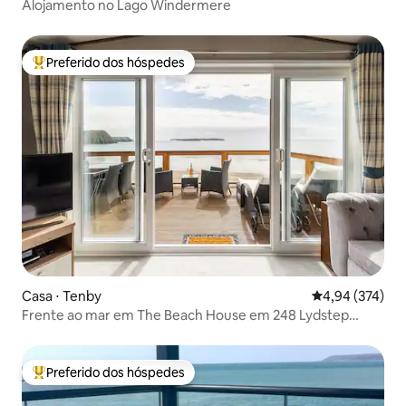
Alojamento no Lago Windermere
Preferido dos hóspedes
Entre os melhores preferidos dos hóspedes
Casa ⋅ Tenby
4,94 de uma av
4,94 (374)
Frente ao mar em The Beach House em 248 Lydstep
Haven
Preferido dos hóspedes
Entre os melhores preferidos dos hóspedes