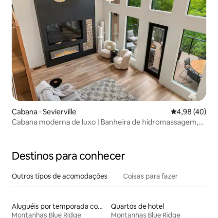
Cabana ⋅ Sevierville
4,98 de uma a
4,98 (40)
Cabana moderna de luxo | Banheira de hidromassagem,
fogueiras e sala de jogos
Destinos para conhecer
Outros tipos de acomodações
Coisas para fazer
Aluguéis por temporada com caiaque
Quartos de hotel
Montanhas Blue Ridge
Montanhas Blue Ridge