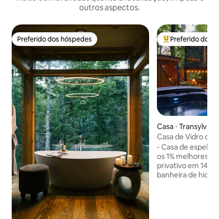
outros aspectos.
Preferido dos hóspedes
Preferido dos 
Preferido dos hóspedes
Entre os melhore
Casa ⋅ Transylvan
Casa de Vidro co
- Casa de espelhos
os 1% melhores -
privativo em 14 he
banheira de hidro
imersão fria alime
Sua própria CACHO
Cama king size, r
piso aquecido no 