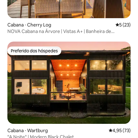
Cabana ⋅ Cherry Log
5 de uma a
5 (23)
NOVA Cabana na Árvore | Vistas A+ | Banheira de
hidromassagem | Lareira
Preferido dos hóspedes
Preferido dos hóspedes
Cabana ⋅ Wartburg
4,95 de uma a
4,95 (73)
"A Noite" | Modern Black Chalet