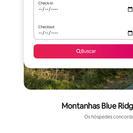
Check-in
Checkout
Buscar
Montanhas Blue Ridg
Os hóspedes concordam