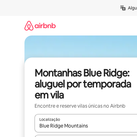
Pular
Algu
para
o
conteúdo
Montanhas Blue Ridge:
aluguel por temporada
em vila
Encontre e reserve vilas únicas no Airbnb
Localização
Quando os resultados estiverem disponíveis, expl