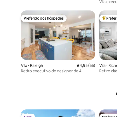
praia, carrinho de golfe, bicicletas e
Vila exec
muito mais!
remoto e 
Preferido dos hóspedes
Prefe
Preferido dos hóspedes
Entre os
Vila ⋅ Raleigh
4,95 de uma avaliação 
4,95 (55)
Vila ⋅ Ri
Retiro executivo de designer de 4
Retiro cl
quartos perto de RTP e DT
Carytow