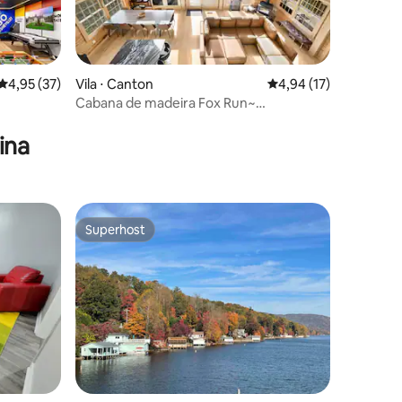
4,95 de uma avaliação média de 5, 37 avaliações
4,95 (37)
Vila ⋅ Canton
4,94 de uma avaliação
4,94 (17)
Cabana de madeira Fox Run~
ções
~LUXE~Ashville~Dutch Cove
ina
Superhost
Superhost
ções