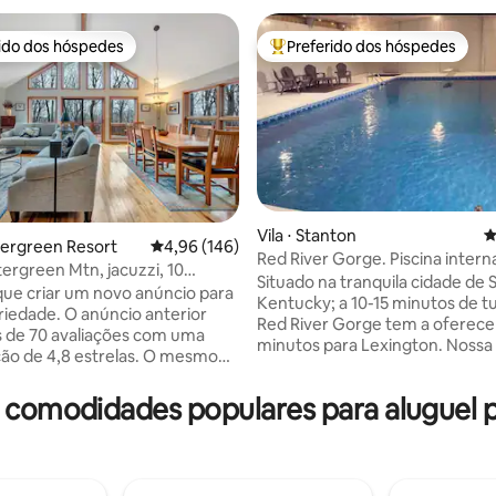
rido dos hóspedes
Preferido dos hóspedes
 melhores preferidos dos hóspedes
Entre os melhores preferidos d
Vila ⋅ Stanton
4
édia de 5, 210 avaliações
ntergreen Resort
4,96 de uma avaliação média de 5, 146 avalia
4,96 (146)
Red River Gorge. Piscina interna
ergreen Mtn, jacuzzi, 10
jogos. Animais de estimação.
Situado na tranquila cidade de 
ntrada sem degraus
ue criar um novo anúncio para
Kentucky; a 10-15 minutos de t
riedade. O anúncio anterior
Red River Gorge tem a oferecer
s de 70 avaliações com uma
minutos para Lexington. Nossa 
ação de 4,8 estrelas. O mesmo
extravagante e espaçosa. Perfe
itrião e a mesma ótima casa,
famílias! Temos uma cozinha 
 novo anúncio. Capturas de
 comodidades populares para aluguel 
para cozinhar uma refeição e r
núncio antigo em fotos
junto à lareira em nosso pátio p
osa
com vista para as montanhas. Também
érias de 4 quartos e 3 banheiros
nossa piscina privativa está dis
 para 10 pessoas em
março a novembro. Aceita animais de