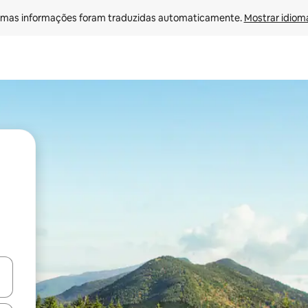
mas informações foram traduzidas automaticamente. 
Mostrar idioma
ore-os usando as seta para cima e para baixo do teclado ou tocando e