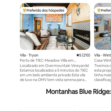
Preferido dos hóspedes
Prefe
Entre os melhores preferidos dos hóspedes
Entre os
Vila ⋅ Tryon
5 de uma avaliação m
5 (210)
Vila ⋅ Wi
Perto de TIEC-Meadow Villa em
Casa Wint
Overmountain Vineyards
camas, e
Localizado em Overmountain Vineyards!
Tivemos q
Estamos localizados a 5 minutos do TIEC
esta prop
em um belo ambiente privado Esta vila
tinha mai
de luxo na OMV tem vista serena para
classific
um prado privado localizado no final de
ótimo anf
uma estrada privada. A decoração é
apenas um
Montanhas Blue Ridge:
contemporânea e muito espaçosa,
tela do a
totalmente equipada com todas as
adicionais. Hospede-se nesta luxu
conveniências de casa Venha relaxar e
casa de f
desfrutar de uma taça de vinho no pátio!
completos