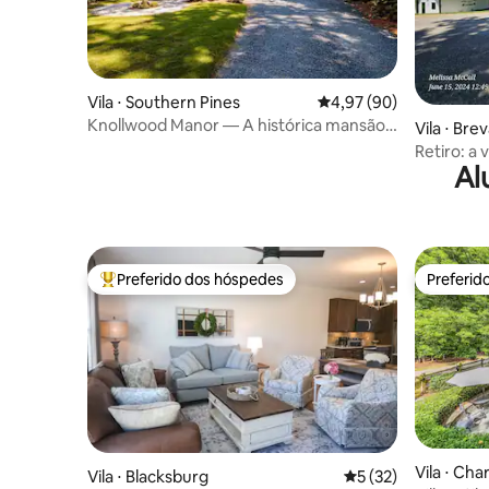
Vila ⋅ Southern Pines
4,97 de uma avaliação 
4,97 (90)
Knollwood Manor — A histórica mansão
Vila ⋅ Bre
de Mid Pines
Retiro: a 
Al
Preferido dos hóspedes
Preferid
Entre os melhores preferidos dos hóspedes
Preferid
Vila ⋅ Cha
Vila ⋅ Blacksburg
5 de uma avaliação 
5 (32)