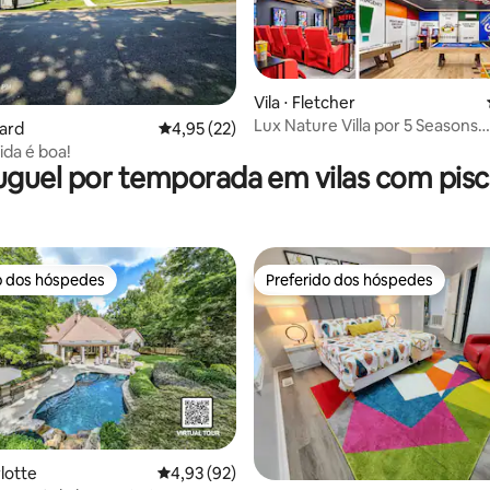
média de 5, 90 avaliações
Vila ⋅ Fletcher
Lux Nature Villa por 5 Seasons
vard
4,95 de uma avaliação média de 5, 22 avalia
4,95 (22)
Homestays
vida é boa!
uguel por temporada em vilas com pisc
o dos hóspedes
Preferido dos hóspedes
o dos hóspedes
Preferido dos hóspedes
rlotte
4,93 de uma avaliação média de 5, 92 avalia
4,93 (92)
média de 5, 32 avaliações