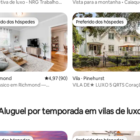
utiva de luxo - NRG Trabalho
Vista para a montanha • Caiaqu
lazer
Salão de jogos
rido dos hóspedes
Preferido dos hóspedes
 melhores preferidos dos hóspedes
Preferido dos hóspedes
média de 5, 55 avaliações
chmond
4,97 de uma avaliação média de 5, 90 avalia
4,97 (90)
Vila ⋅ Pinehurst
ássico em Richmond —
VILA DE★ LUXO 5 QRTS Coração
n-Downtown-VCU
a poucos passos do nº 2
Aluguel por temporada em vilas de lux