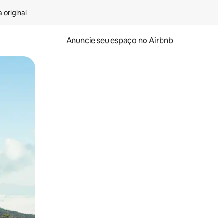
 original
Anuncie seu espaço no Airbnb
 deslizando o dedo na tela.