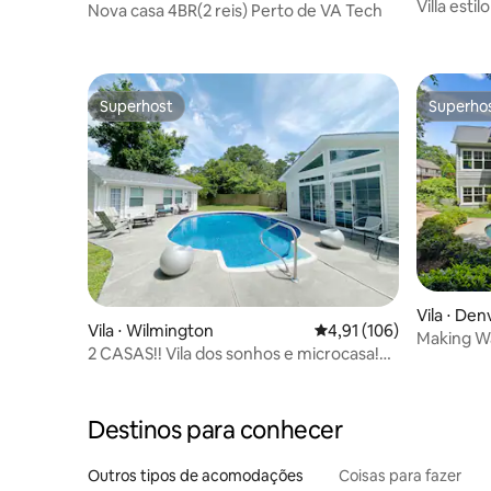
Villa estil
Nova casa 4BR(2 reis) Perto de VA Tech
aquecida 
Jogos
Superhost
Superho
Superhost
Superho
Vila ⋅ Den
Vila ⋅ Wilmington
4,91 de uma avaliação m
4,91 (106)
Making Wa
2 CASAS!! Vila dos sonhos e microcasa!
piscina
Piscina grande!
Destinos para conhecer
Outros tipos de acomodações
Coisas para fazer