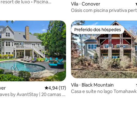
o resort de luxo • Piscina
Vila ⋅ Conover
• Banheira de hidromassagem •
Oásis com piscina privativa per
centro com churrasqueira e di
st
Preferido dos hóspedes
st
Preferido dos hóspedes
Vila ⋅ Black Mountain
ver
4,94 de uma avaliação média de 5, 17 avalia
4,94 (17)
Casa e suíte no lago Tomahawk
édia de 5, 106 avaliações
ves by AvantStay | 20 camas +
para a montanha/fogueira