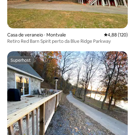
Casa de veraneio ⋅ Montvale
4,88 de uma av
4,88 (120)
Retiro Red Barn Spirit perto da Blue Ridge Parkway
Superhost
Superhost