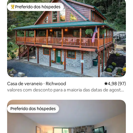
Preferido dos hóspedes
Entre os melhores preferidos dos hóspedes
Casa de veraneio ⋅ Richwood
4,98 de uma a
4,98 (97)
valores com desconto para a maioria das datas de agosto
e setembro
Preferido dos hóspedes
Preferido dos hóspedes