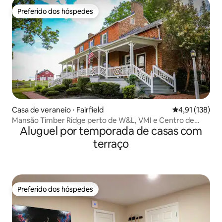
Preferido dos hóspedes
Preferido dos hóspedes
Casa de veraneio ⋅ Fairfield
4,91 de uma av
4,91 (138)
Mansão Timber Ridge perto de W&L, VMI e Centro de
Aluguel por temporada de casas com
Cavalos
terraço
Preferido dos hóspedes
Preferido dos hóspedes