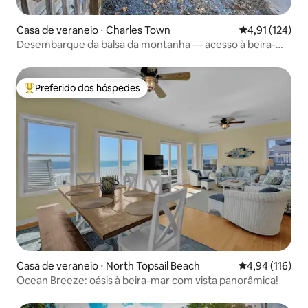
Casa de veraneio ⋅ Charles Town
4,91 de uma av
4,91 (124)
Desembarque da balsa da montanha — acesso à beira-
mar
Preferido dos hóspedes
Entre os melhores preferidos dos hóspedes
Casa de veraneio ⋅ North Topsail Beach
4,94 de uma av
4,94 (116)
Ocean Breeze: oásis à beira-mar com vista panorâmica!