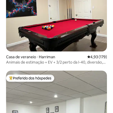
Casa de veraneio ⋅ Harriman
4,93 de uma av
4,93 (179)
Animais de estimação + EV + 3/2 perto da I-40, diversão,
na cidade, Wi-Fi rápido
Preferido dos hóspedes
Entre os melhores preferidos dos hóspedes