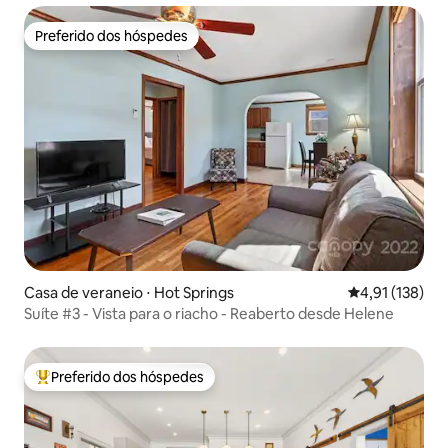
Preferido dos hóspedes
Preferido dos hóspedes
Casa de veraneio ⋅ Hot Springs
4,91 de uma av
4,91 (138)
Suíte #3 - Vista para o riacho - Reaberto desde Helene
Preferido dos hóspedes
Entre os melhores preferidos dos hóspedes