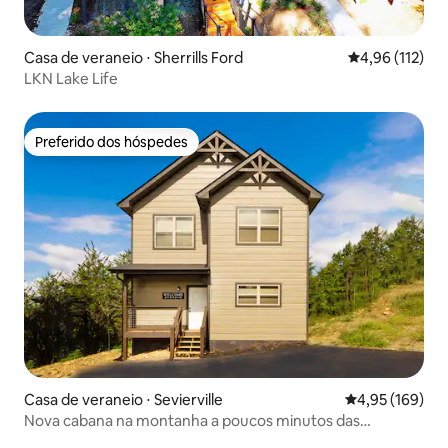
Casa de veraneio ⋅ Sherrills Ford
4,96 de uma av
4,96 (112)
LKN Lake Life
Preferido dos hóspedes
Preferido dos hóspedes
Casa de veraneio ⋅ Sevierville
4,95 de uma av
4,95 (169)
Nova cabana na montanha a poucos minutos das
atrações!