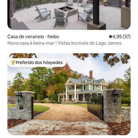
Casa de veraneio ⋅ Nebo
4,95 de uma a
4,95 (37)
Nova casa à beira-mar | Vistas incríveis do Lago James
Preferido dos hóspedes
Entre os melhores preferidos dos hóspedes