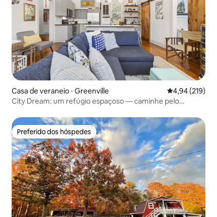
Casa de veraneio ⋅ Greenville
4,94 de uma av
4,94 (219)
City Dream: um refúgio espaçoso — caminhe pelo
coração de GVL
Preferido dos hóspedes
Preferido dos hóspedes