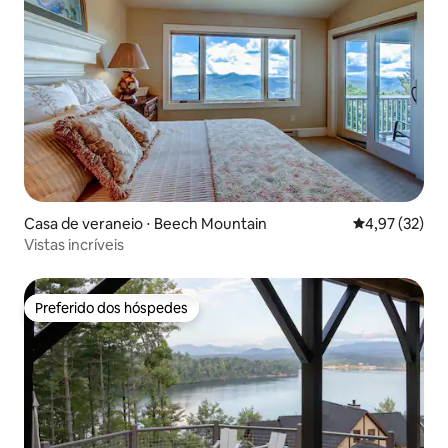
Casa de veraneio ⋅ Beech Mountain
4,97 de uma a
4,97 (32)
Vistas incríveis
Preferido dos hóspedes
Preferido dos hóspedes