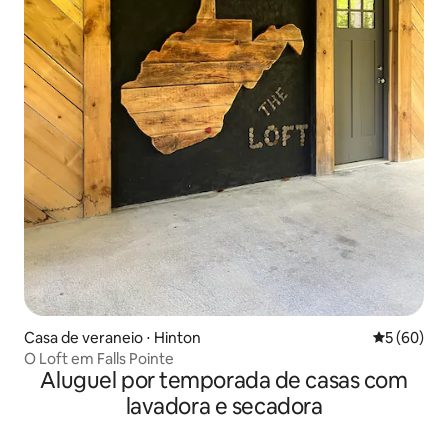
Casa de veraneio ⋅ Hinton
5 de uma a
5 (60)
O Loft em Falls Pointe
Aluguel por temporada de casas com
lavadora e secadora