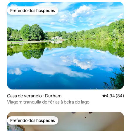
Preferido dos hóspedes
Preferido dos hóspedes
Casa de veraneio ⋅ Durham
4,94 de uma av
4,94 (84)
Viagem tranquila de férias à beira do lago
Preferido dos hóspedes
Preferido dos hóspedes