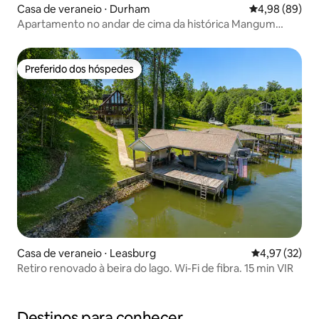
Casa de veraneio ⋅ Durham
4,98 de uma av
4,98 (89)
Apartamento no andar de cima da histórica Mangum
House
Preferido dos hóspedes
Preferido dos hóspedes
Casa de veraneio ⋅ Leasburg
4,97 de uma a
4,97 (32)
Retiro renovado à beira do lago. Wi-Fi de fibra. 15 min VIR
Destinos para conhecer