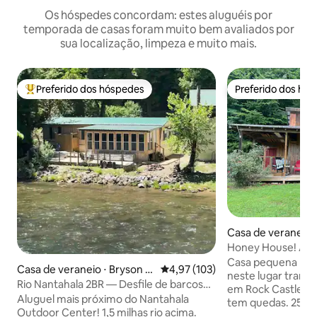
Os hóspedes concordam: estes aluguéis por
temporada de casas foram muito bem avaliados por
sua localização, limpeza e muito mais.
Preferido dos hóspedes
Preferido dos hó
Entre os melhores preferidos dos hóspedes
Preferido dos hó
Casa de veraneio 
e
Honey House! Ado
de 420 pés quadra
Casa pequena bem equ
Casa de veraneio ⋅ Bryson Ci
4,97 de uma avaliação média de 
4,97 (103)
neste lugar tranqui
ty
Rio Nantahala 2BR — Desfile de barcos
em Rock Castle Ck
na caverna do urso
Aluguel mais próximo do Nantahala
tem quedas. 25mi
Outdoor Center! 1,5 milhas rio acima.
Floyd Va./Stuart Va