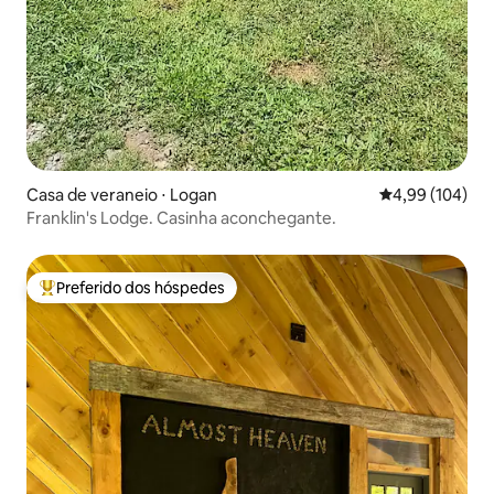
Casa de veraneio ⋅ Logan
4,99 de uma av
4,99 (104)
Franklin's Lodge. Casinha aconchegante.
Preferido dos hóspedes
Entre os melhores preferidos dos hóspedes