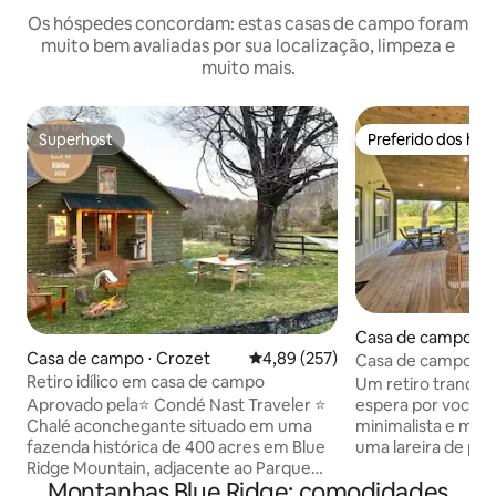
Os hóspedes concordam: estas casas de campo foram
muito bem avaliadas por sua localização, limpeza e
muito mais.
Superhost
Preferido dos hó
Superhost
Preferido dos hó
Casa de campo ⋅ B
Casa de campo ⋅ Crozet
4,89 de uma avaliação média de 
4,89 (257)
Casa de campo de 
moderno nas mon
Retiro idílico em casa de campo
Um retiro tranquil
espera por você n
Aprovado pela⭐️ Condé Nast Traveler ⭐️
minimalista e mod
Chalé aconchegante situado em uma
uma lareira de ped
fazenda histórica de 400 acres em Blue
aluguel de férias 
Ridge Mountain, adjacente ao Parque
Montanhas Blue Ridge: comodidades
banheiros foi met
Nacional Shenandoah. Cada espaço