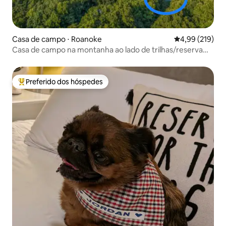
Casa de campo ⋅ Roanoke
4,99 de uma av
4,99 (219)
Casa de campo na montanha ao lado de trilhas/reserva
natural
Preferido dos hóspedes
Entre os melhores preferidos dos hóspedes