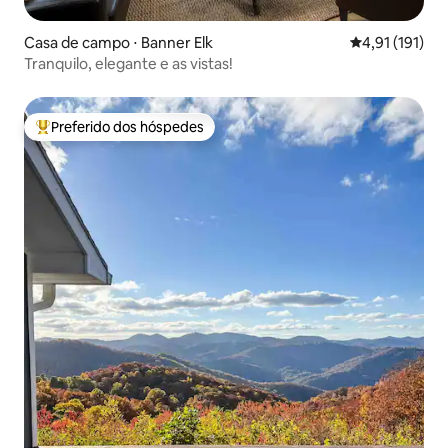
Casa de campo ⋅ Banner Elk
4,91 de uma av
4,91 (191)
Tranquilo, elegante e as vistas!
Preferido dos hóspedes
Entre os melhores preferidos dos hóspedes