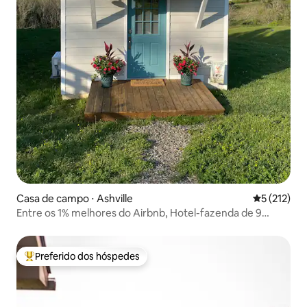
Casa de campo ⋅ Ashville
5 de uma av
5 (212)
Entre os 1% melhores do Airbnb, Hotel-fazenda de 9
hectares
Preferido dos hóspedes
Entre os melhores preferidos dos hóspedes