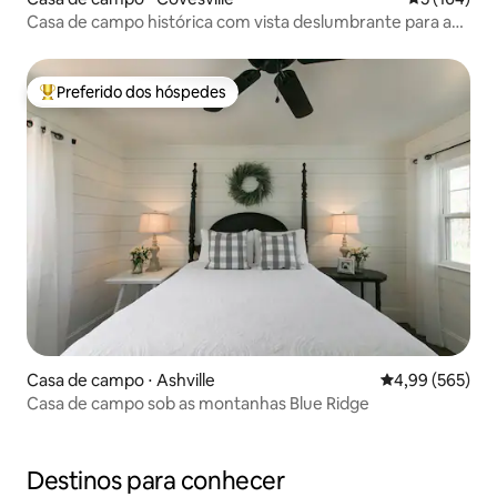
Casa de campo histórica com vista deslumbrante para a
montanha
Preferido dos hóspedes
Entre os melhores preferidos dos hóspedes
Casa de campo ⋅ Ashville
4,99 de uma ava
4,99 (565)
Casa de campo sob as montanhas Blue Ridge
Destinos para conhecer