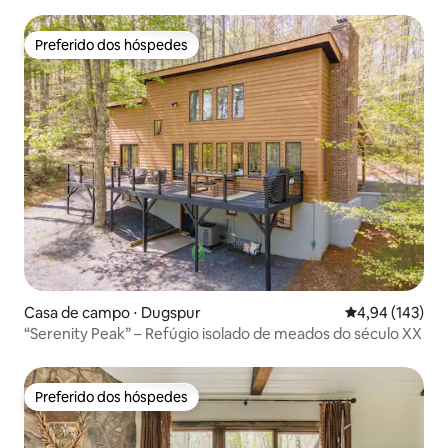
Preferido dos hóspedes
Preferido dos hóspedes
Casa de campo ⋅ Dugspur
4,94 de uma av
4,94 (143)
“Serenity Peak” – Refúgio isolado de meados do século XX
Preferido dos hóspedes
Preferido dos hóspedes