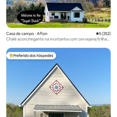
Casa de campo ⋅ Afton
5 de uma av
5 (252)
Chalé aconchegante na montanha com cervejaria/trilha
de vinhos — cama king size
Preferido dos hóspedes
Entre os melhores preferidos dos hóspedes