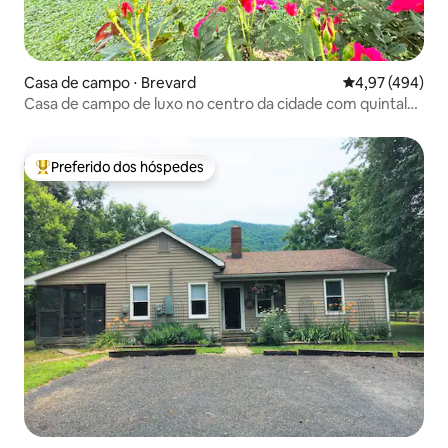
Casa de campo ⋅ Brevard
4,97 de uma av
4,97 (494)
Casa de campo de luxo no centro da cidade com quintal
cercado e banheira de hidromassagem!
Preferido dos hóspedes
Entre os melhores preferidos dos hóspedes