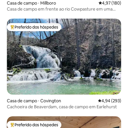
Casa de campo ⋅ Millboro
4,97 de uma av
4,97 (180)
Casa de campo em frente ao rio Cowpasture em uma
fazenda de 350 acres.
Preferido dos hóspedes
Entre os melhores preferidos dos hóspedes
Casa de campo ⋅ Covington
4,94 de uma ava
4,94 (293)
Cachoeira de Beaverdam, casa de campo em Earlehurst
Preferido dos hóspedes
Entre os melhores preferidos dos hóspedes