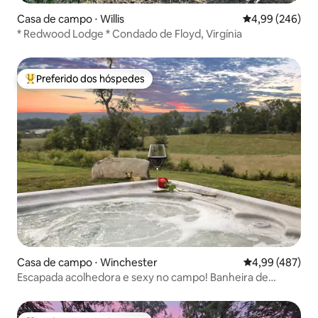
Casa de campo ⋅ Willis
4,99 de uma ava
4,99 (246)
* Redwood Lodge * Condado de Floyd, Virgínia
Preferido dos hóspedes
Entre os melhores preferidos dos hóspedes
Casa de campo ⋅ Winchester
4,99 de uma av
4,99 (487)
Escapada acolhedora e sexy no campo! Banheira de
hidromassagem e vistas~