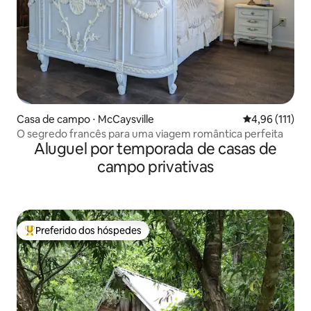
Casa de campo ⋅ McCaysville
4,96 de uma av
4,96 (111)
O segredo francês para uma viagem romântica perfeita
Aluguel por temporada de casas de
campo privativas
Preferido dos hóspedes
Entre os melhores preferidos dos hóspedes