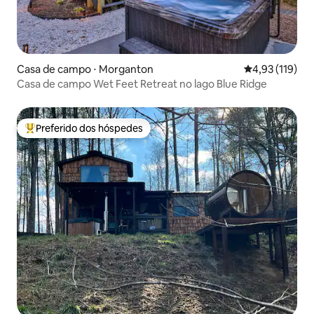
Casa de campo ⋅ Morganton
4,93 de uma av
4,93 (119)
Casa de campo Wet Feet Retreat no lago Blue Ridge
Preferido dos hóspedes
Entre os melhores preferidos dos hóspedes