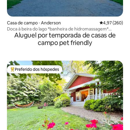
Casa de campo ⋅ Anderson
4,97 de uma ava
4,97 (260)
Doca à beira do lago *banheira de hidromassagem*
Aluguel por temporada de casas de
Anderson/Clemson cama king size
campo pet friendly
Preferido dos hóspedes
Entre os melhores preferidos dos hóspedes