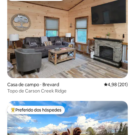
Casa de campo ⋅ Brevard
4,98 de uma av
4,98 (201)
Topo de Carson Creek Ridge
Preferido dos hóspedes
Entre os melhores preferidos dos hóspedes