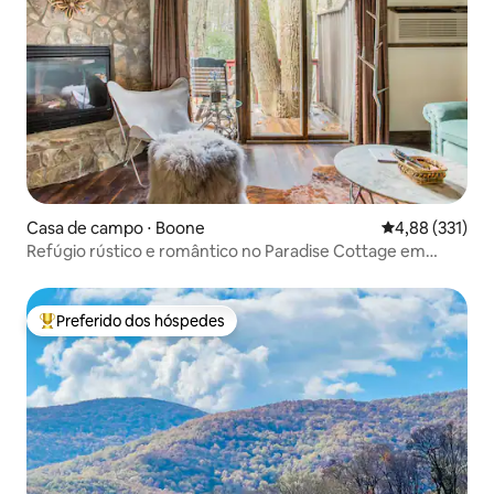
Casa de campo ⋅ Boone
4,88 de uma av
4,88 (331)
Refúgio rústico e romântico no Paradise Cottage em
Boone
Preferido dos hóspedes
Entre os melhores preferidos dos hóspedes