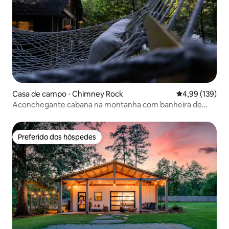
Casa de campo ⋅ Chimney Rock
4,99 de uma av
4,99 (139)
Aconchegante cabana na montanha com banheira de
hidromassagem, fogueira e Wi-Fi
Preferido dos hóspedes
Preferido dos hóspedes