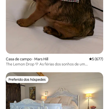
Casa de campo ⋅ Mars Hill
5 de uma av
5 (677)
The Lemon Drop 💛 As férias dos sonhos de um
cachorrinho! 🐶🐶🐶
Preferido dos hóspedes
Preferido dos hóspedes