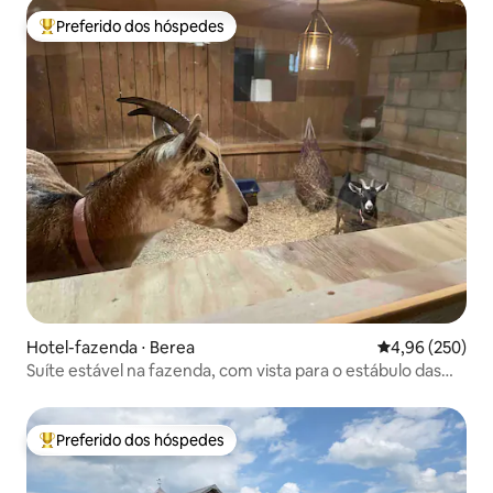
Preferido dos hóspedes
Entre os melhores preferidos dos hóspedes
Hotel-fazenda ⋅ Berea
4,96 de uma ava
4,96 (250)
Suíte estável na fazenda, com vista para o estábulo das
cabras.
Preferido dos hóspedes
Entre os melhores preferidos dos hóspedes