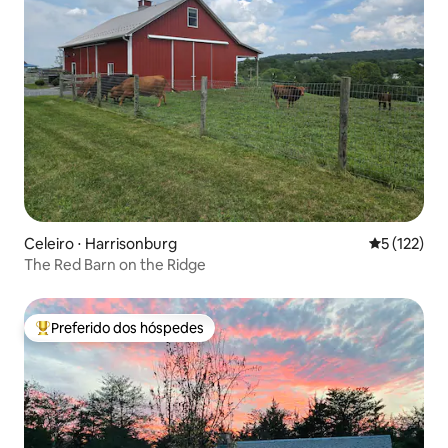
Celeiro ⋅ Harrisonburg
5 de uma av
5 (122)
The Red Barn on the Ridge
Preferido dos hóspedes
Entre os melhores preferidos dos hóspedes