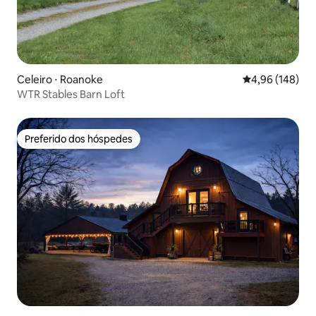
Celeiro ⋅ Roanoke
4,96 de uma av
4,96 (148)
WTR Stables Barn Loft
Preferido dos hóspedes
Preferido dos hóspedes