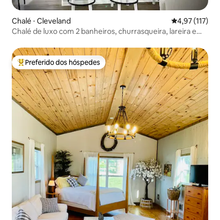
Chalé ⋅ Cleveland
4,97 de uma av
4,97 (117)
Chalé de luxo com 2 banheiros, churrasqueira, lareira e
golfe de disco
Preferido dos hóspedes
Entre os melhores preferidos dos hóspedes