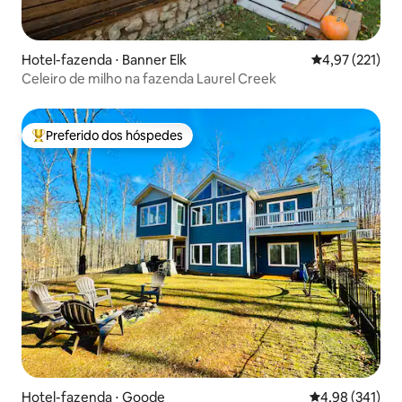
Hotel-fazenda ⋅ Banner Elk
4,97 de uma av
4,97 (221)
Celeiro de milho na fazenda Laurel Creek
Preferido dos hóspedes
Entre os melhores preferidos dos hóspedes
Hotel-fazenda ⋅ Goode
4,98 de uma av
4,98 (341)