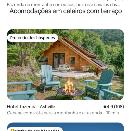
Fazenda na montanha com vacas, burros e cavalos das
Acomodações em celeiros com terraço
Terras Altas
Preferido dos hóspedes
Preferido dos hóspedes
Hotel-fazenda ⋅ Ashville
4,9 de uma av
4,9 (108)
Cabana com vista para a montanha e a fazenda – 10 min
do centro da cidade