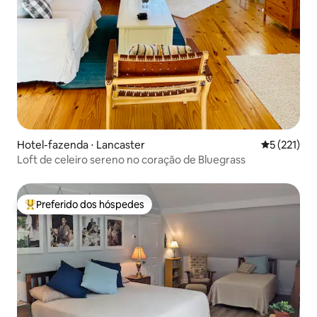
Hotel-fazenda ⋅ Lancaster
5 de uma av
5 (221)
Loft de celeiro sereno no coração de Bluegrass
Preferido dos hóspedes
Entre os melhores preferidos dos hóspedes