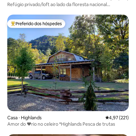
Refúgio privado/loft ao lado da floresta nacional
Cherokee
Preferido dos hóspedes
Entre os melhores preferidos dos hóspedes
Casa ⋅ Highlands
4,97 de uma av
4,97 (221)
Amor do ❤rio no celeiro *Highlands Pesca de trutas