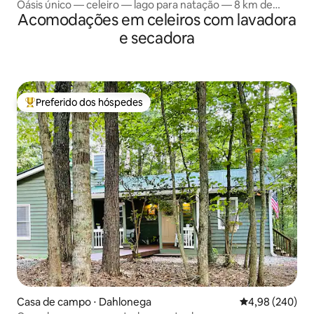
Oásis único — celeiro — lago para natação — 8 km de
Acomodações em celeiros com lavadora
trilha
e secadora
Preferido dos hóspedes
Entre os melhores preferidos dos hóspedes
Casa de campo ⋅ Dahlonega
4,98 de uma ava
4,98 (240)