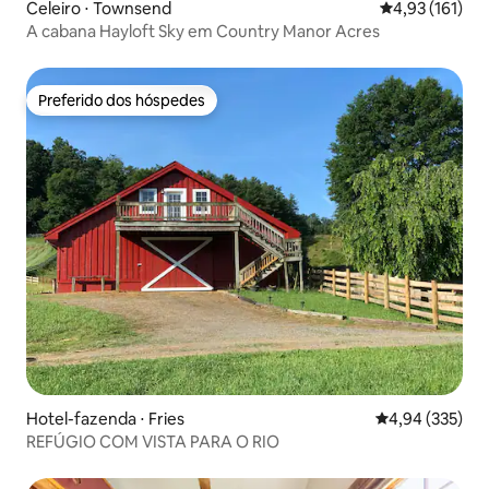
Celeiro ⋅ Townsend
4,93 de uma av
4,93 (161)
A cabana Hayloft Sky em Country Manor Acres
Preferido dos hóspedes
Preferido dos hóspedes
Hotel-fazenda ⋅ Fries
4,94 de uma av
4,94 (335)
REFÚGIO COM VISTA PARA O RIO