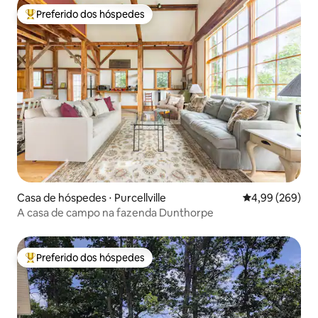
Preferido dos hóspedes
Entre os melhores preferidos dos hóspedes
Casa de hóspedes ⋅ Purcellville
4,99 de uma ava
4,99 (269)
A casa de campo na fazenda Dunthorpe
Preferido dos hóspedes
Entre os melhores preferidos dos hóspedes