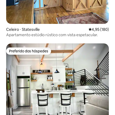
Celeiro ⋅ Statesville
4,95 de uma av
4,95 (180)
Apartamento estúdio rústico com vista espetacular.
Preferido dos hóspedes
Preferido dos hóspedes