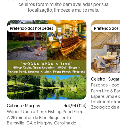
celeiros foram muito bem avaliadas por sua
localização, limpeza e muito mais.
Preferido dos hóspedes
Preferido dos hó
Preferido dos hóspedes
Preferido dos hó
Celeiro ⋅ Sugar Gr
Fazenda + zoológi
hidromassagem + p
Farm Life & Barn L
Espere uma exper
totalmente imersi
Cabana ⋅ Murphy
4,94 de uma avaliação média de 
4,94 (124)
Zoológico de anim
Woods Upon a Time: Fishing Pond Firepit
Ziplines e PICKLEB
Fireplace
A 25 minutos de Blue Ridge, entre
escorregador eno
Blairsville, GA e Murphy, Carolina do
aviário de pássaros