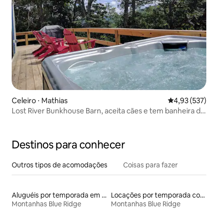
Celeiro ⋅ Mathias
4,93 de uma av
4,93 (537)
Lost River Bunkhouse Barn, aceita cães e tem banheira de
hidromassagem
Destinos para conhecer
Outros tipos de acomodações
Coisas para fazer
Aluguéis por temporada em acampamentos
Locações por temporada com piscina
Montanhas Blue Ridge
Montanhas Blue Ridge