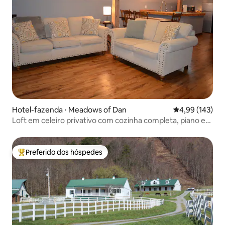
Hotel-fazenda ⋅ Meadows of Dan
4,99 de uma av
4,99 (143)
Loft em celeiro privativo com cozinha completa, piano e
antiguidades
Preferido dos hóspedes
Entre os melhores preferidos dos hóspedes