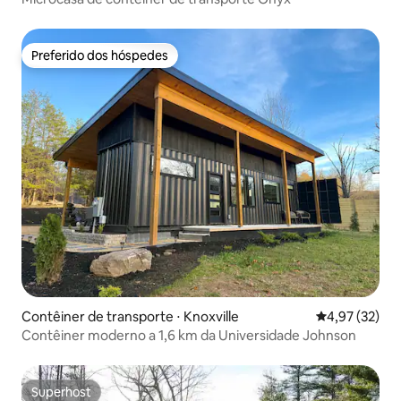
Preferido dos hóspedes
Preferido dos hóspedes
Contêiner de transporte ⋅ Knoxville
4,97 de uma a
4,97 (32)
Contêiner moderno a 1,6 km da Universidade Johnson
Superhost
Superhost