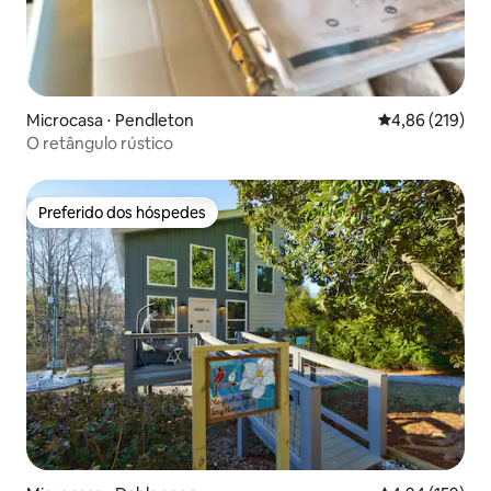
Microcasa ⋅ Pendleton
4,86 de uma av
4,86 (219)
O retângulo rústico
Preferido dos hóspedes
Preferido dos hóspedes