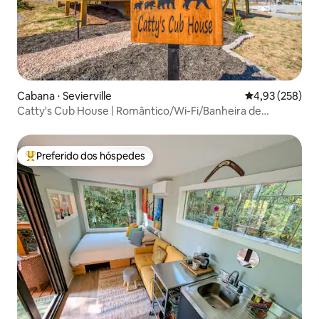
Cabana ⋅ Sevierville
4,93 de uma av
4,93 (258)
Catty's Cub House | Romântico/Wi-Fi/Banheira de
hidromassagem e fogueira
Preferido dos hóspedes
Entre os melhores preferidos dos hóspedes