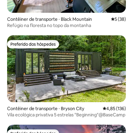
Contêiner de transporte ⋅ Black Mountain
5 de uma a
5 (38)
Refúgio na floresta no topo da montanha
Preferido dos hóspedes
Preferido dos hóspedes
Contêiner de transporte ⋅ Bryson City
4,85 de uma av
4,85 (136)
Vila ecológica privativa 5 estrelas "Beginning"@BaseCamp