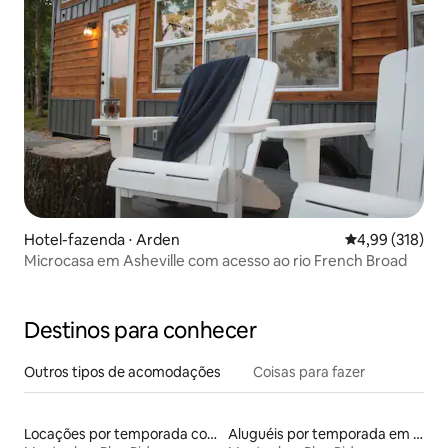
Hotel-fazenda ⋅ Arden
4,99 de uma av
4,99 (318)
Microcasa em Asheville com acesso ao rio French Broad
Destinos para conhecer
Outros tipos de acomodações
Coisas para fazer
Locações por temporada com piscina
Aluguéis por temporada em acampamentos