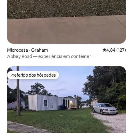
Microcasa ⋅ Graham
4,84 de uma av
4,84 (127)
Abbey Road — experiência em contêiner
Preferido dos hóspedes
Preferido dos hóspedes