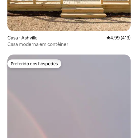
Casa ⋅ Ashville
4,99 de uma av
4,99 (413)
Casa moderna em contêiner
Preferido dos hóspedes
Preferido dos hóspedes