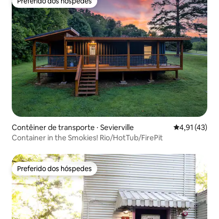
Preferido dos hóspedes
Preferido dos hóspedes
Contêiner de transporte ⋅ Sevierville
4,91 de uma a
4,91 (43)
Container in the Smokies! Rio/HotTub/FirePit
Preferido dos hóspedes
Preferido dos hóspedes