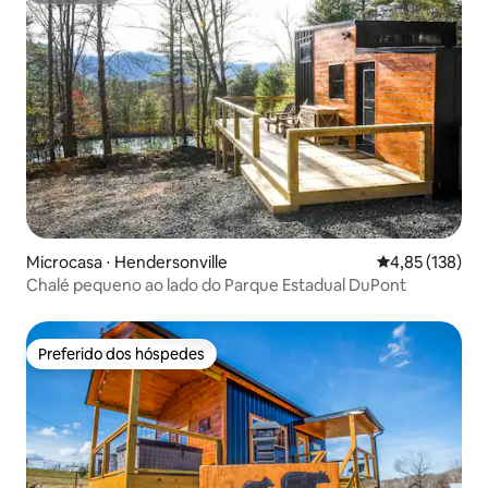
Microcasa ⋅ Hendersonville
4,85 de uma av
4,85 (138)
Chalé pequeno ao lado do Parque Estadual DuPont
Preferido dos hóspedes
Preferido dos hóspedes