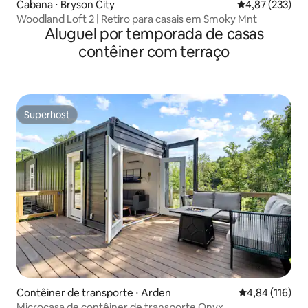
Cabana ⋅ Bryson City
4,87 de uma av
4,87 (233)
Woodland Loft 2 | Retiro para casais em Smoky Mnt
Aluguel por temporada de casas
contêiner com terraço
Superhost
Superhost
Contêiner de transporte ⋅ Arden
4,84 de uma av
4,84 (116)
Microcasa de contêiner de transporte Onyx