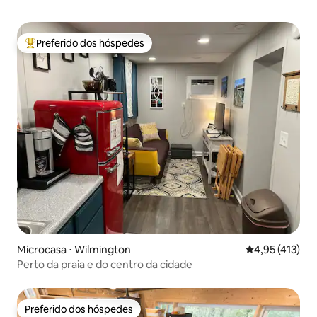
Preferido dos hóspedes
Entre os melhores preferidos dos hóspedes
Microcasa ⋅ Wilmington
4,95 de uma av
4,95 (413)
Perto da praia e do centro da cidade
Preferido dos hóspedes
Preferido dos hóspedes