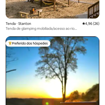
Tenda ⋅ Stanton
4,96 de uma a
4,96 (26)
Tenda de glamping mobiliada/acesso ao rio
vermelho/cama king
Preferido dos hóspedes
Entre os melhores preferidos dos hóspedes