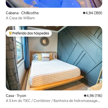
Cabana ⋅ Chillicothe
4,94 de uma ava
4,94 (359)
A Casa de William
Preferido dos hóspedes
Entre os melhores preferidos dos hóspedes
Casa ⋅ Tryon
4,96 de uma av
4,96 (116)
A 5 km do TIEC / Contêiner / Banheira de hidromassagem
/ 10 hectares