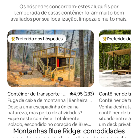
Os hóspedes concordam: estes aluguéis por
temporada de casas contêiner foram muito bem
avaliados por sua localização, limpeza e muito mais.
Preferido dos hóspedes
Preferido dos 
Entre os melhores preferidos dos hóspedes
Entre os melhore
Contêiner de transporte ⋅ Bl
4,95 de uma avaliação média de 
4,95 (233)
Contêiner de tran
ue Ridge
ullowhee
Fuga de caixa de montanha | Banheira de
Contêiner de tra
hidromassagem privativa + fogueira
Glenville com deck
Deseja uma escapadinha única na
Venha desfrutar d
natureza, mas perto de atividades?
contêiner de tran
Fique neste contêiner totalmente
situado entre as á
isolado, escondido no coração de Blue
um deck privativo 
Montanhas Blue Ridge: comodidades
Ridge, construído para oferecer
café da manhã com
conforto em todas as estações.
ou dirija-se ao de