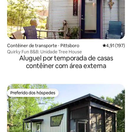
Contêiner de transporte ⋅ Pittsboro
4,91 de uma av
4,91 (197)
Quirky Fun B&B: Unidade Tree House
Aluguel por temporada de casas
contêiner com área externa
Preferido dos hóspedes
Preferido dos hóspedes