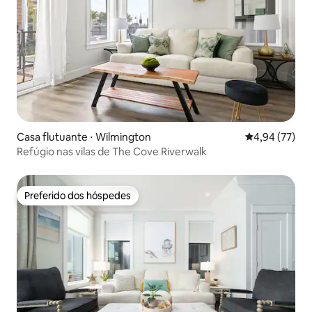
Casa flutuante ⋅ Wilmington
4,94 de uma a
4,94 (77)
Refúgio nas vilas de The Cove Riverwalk
Preferido dos hóspedes
Preferido dos hóspedes