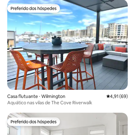
Preferido dos hóspedes
Preferido dos hóspedes
Casa flutuante ⋅ Wilmington
4,91 de uma a
4,91 (69)
Aquático nas vilas de The Cove Riverwalk
Preferido dos hóspedes
Preferido dos hóspedes