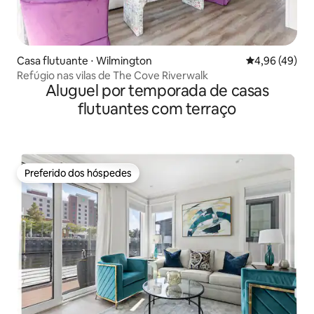
Casa flutuante ⋅ Wilmington
4,96 de uma a
4,96 (49)
Refúgio nas vilas de The Cove Riverwalk
Aluguel por temporada de casas
flutuantes com terraço
Preferido dos hóspedes
Preferido dos hóspedes