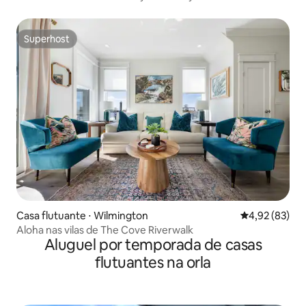
de hidromassagem!*
Superhost
Superhost
Casa flutuante ⋅ Wilmington
4,92 de uma a
4,92 (83)
Aloha nas vilas de The Cove Riverwalk
Aluguel por temporada de casas
flutuantes na orla