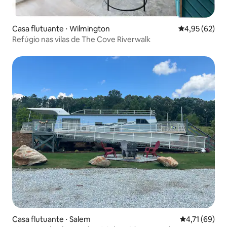
Casa flutuante ⋅ Wilmington
4,95 de uma a
4,95 (62)
Refúgio nas vilas de The Cove Riverwalk
Casa flutuante ⋅ Salem
4,71 de uma a
4,71 (69)