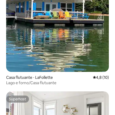
Casa flutuante ⋅ LaFollette
4,8 de uma a
4,8 (10)
Lago e forno/Casa flutuante
Superhost
Superhost