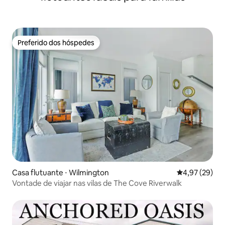
Preferido dos hóspedes
Preferido dos hóspedes
Casa flutuante ⋅ Wilmington
4,97 de uma a
4,97 (29)
Vontade de viajar nas vilas de The Cove Riverwalk