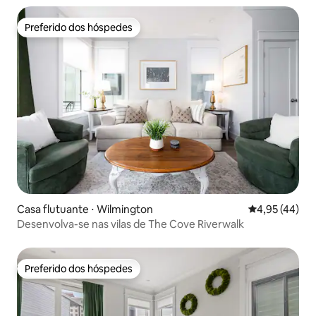
Preferido dos hóspedes
Preferido dos hóspedes
Casa flutuante ⋅ Wilmington
4,95 de uma a
4,95 (44)
Desenvolva-se nas vilas de The Cove Riverwalk
Preferido dos hóspedes
Preferido dos hóspedes