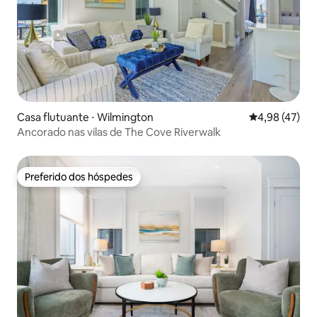
Casa flutuante ⋅ Wilmington
4,98 de uma a
4,98 (47)
Ancorado nas vilas de The Cove Riverwalk
Preferido dos hóspedes
Preferido dos hóspedes