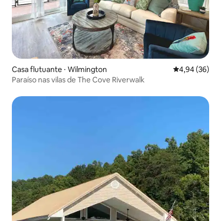
Casa flutuante ⋅ Wilmington
4,94 de uma a
4,94 (36)
Paraíso nas vilas de The Cove Riverwalk