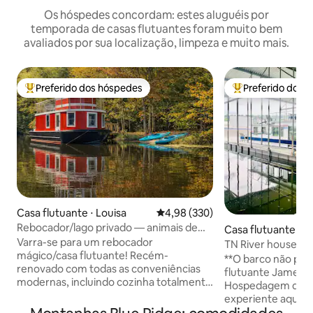
Os hóspedes concordam: estes aluguéis por
temporada de casas flutuantes foram muito bem
avaliados por sua localização, limpeza e muito mais.
Preferido dos hóspedes
Preferido dos 
Entre os melhores preferidos dos hóspedes
Entre os melhore
Casa flutuante ⋅ Louisa
4,98 de uma avaliação média de 
4,98 (330)
Rebocador/lago privado — animais de
Casa flutuante ⋅ K
fazenda — peixes, natação,
Varra-se para um rebocador
TN River housebo
mágico/casa flutuante! Recém-
com carrinho de g
**O barco não pod
renovado com todas as conveniências
flutuante Jamesto
modernas, incluindo cozinha totalmente
Hospedagem de ca
abastecida, banheiro completo, ar-
experiente aqui 
condicionado, aquecimento e Wi-Fi. Tug
felizes! Observe q