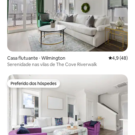
Casa flutuante ⋅ Wilmington
4,9 de uma a
4,9 (48)
Serenidade nas vilas de The Cove Riverwalk
Preferido dos hóspedes
Preferido dos hóspedes