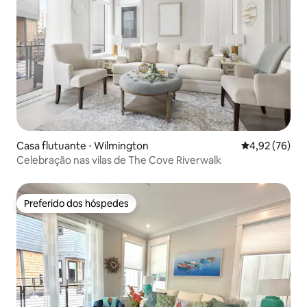
Casa flutuante ⋅ Wilmington
4,92 de uma a
4,92 (76)
Celebração nas vilas de The Cove Riverwalk
Preferido dos hóspedes
Preferido dos hóspedes