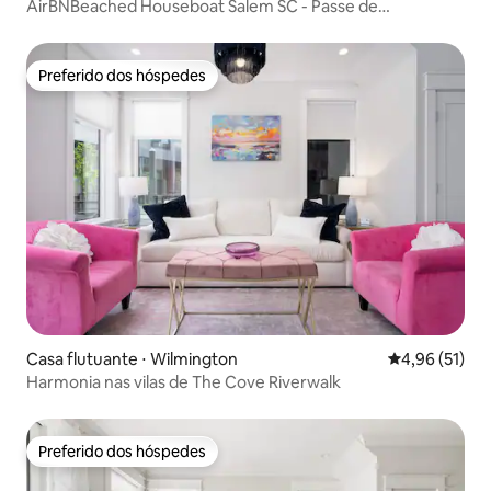
AirBNBeached Houseboat Salem SC - Passe de
estacionamento gratuito!
Preferido dos hóspedes
Preferido dos hóspedes
Casa flutuante ⋅ Wilmington
4,96 de uma a
4,96 (51)
Harmonia nas vilas de The Cove Riverwalk
Preferido dos hóspedes
Preferido dos hóspedes