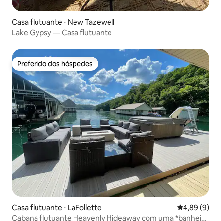
Casa flutuante ⋅ New Tazewell
Lake Gypsy — Casa flutuante
Preferido dos hóspedes
Preferido dos hóspedes
Casa flutuante ⋅ LaFollette
4,89 de uma 
4,89 (9)
Cabana flutuante Heavenly Hideaway com uma *banheira