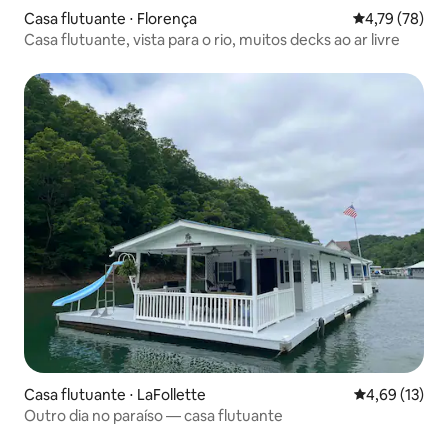
Casa flutuante ⋅ Florença
4,79 de uma a
4,79 (78)
Casa flutuante, vista para o rio, muitos decks ao ar livre
Casa flutuante ⋅ LaFollette
4,69 de uma a
4,69 (13)
Outro dia no paraíso — casa flutuante