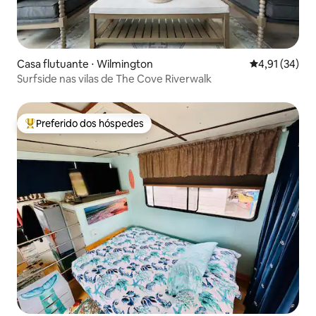
Casa flutuante ⋅ Wilmington
4,91 de uma a
4,91 (34)
Surfside nas vilas de The Cove Riverwalk
Preferido dos hóspedes
Entre os melhores preferidos dos hóspedes