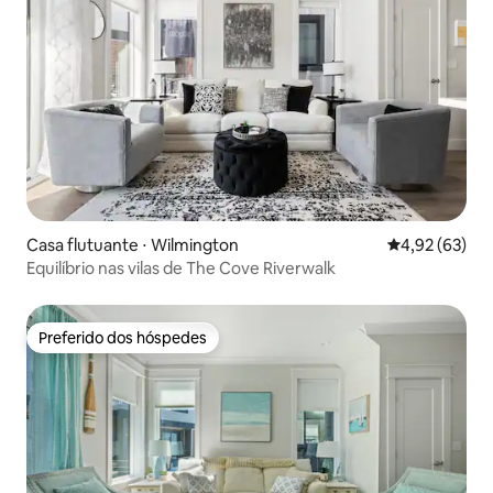
Casa flutuante ⋅ Wilmington
4,92 de uma a
4,92 (63)
Equilíbrio nas vilas de The Cove Riverwalk
Preferido dos hóspedes
Preferido dos hóspedes