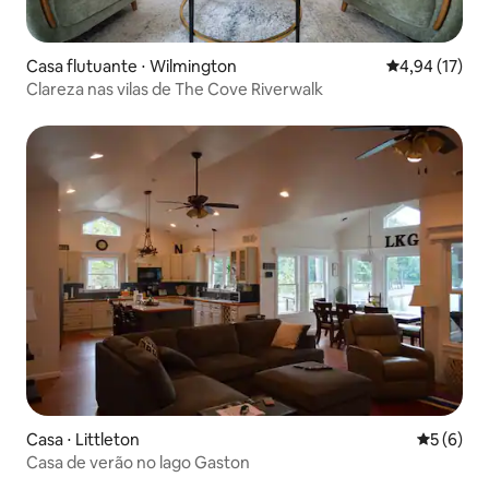
Casa flutuante ⋅ Wilmington
4,94 de uma a
4,94 (17)
Clareza nas vilas de The Cove Riverwalk
Casa ⋅ Littleton
5 de uma 
5 (6)
Casa de verão no lago Gaston