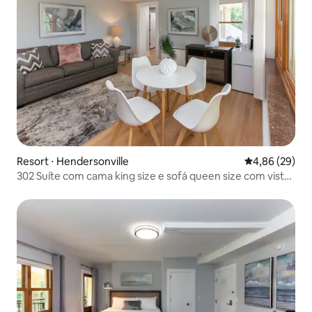
Resort ⋅ Hendersonville
4,86 de uma a
4,86 (29)
302 Suíte com cama king size e sofá queen size com vista
para a montanha