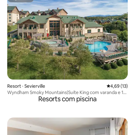
Superhost
Resort ⋅ Sevierville
4,69 de uma a
4,69 (13)
Wyndham Smoky Mountains|Suíte King com varanda e 1
Resorts com piscina
banheiro