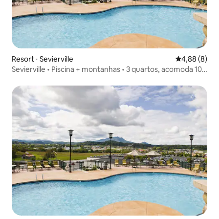
Resort ⋅ Sevierville
4,88 de uma 
4,88 (8)
Sevierville • Piscina + montanhas • 3 quartos, acomoda 10
pessoas