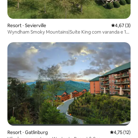
Resort ⋅ Sevierville
4,67 de uma 
4,67 (3)
Wyndham Smoky Mountains|Suíte King com varanda e 1
banheiro
Resort ⋅ Gatlinburg
4,75 de uma a
4,75 (12)