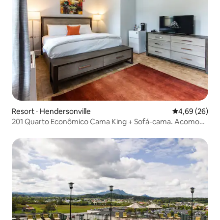
Resort ⋅ Hendersonville
4,69 de uma a
4,69 (26)
201 Quarto Econômico Cama King + Sofá-cama. Acomoda
4 pessoas