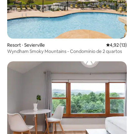
Resort ⋅ Sevierville
4,92 de uma a
4,92 (13)
Wyndham Smoky Mountains - Condomínio de 2 quartos