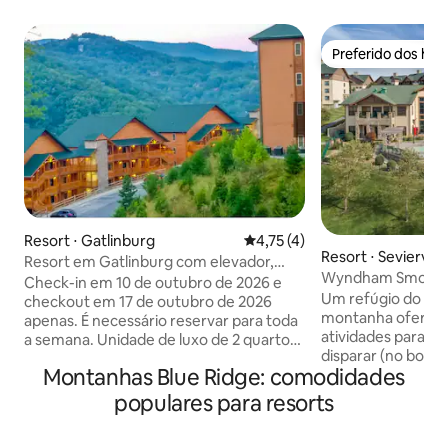
Preferido dos hó
Preferido dos hó
Resort ⋅ Gatlinburg
4,75 de uma avaliação média d
4,75 (4)
Resort ⋅ Sevierville
Resort em Gatlinburg com elevador,
Wyndham Smoky M
outubro de 2026 - 10 vagas
Check-in em 10 de outubro de 2026 e
com 2 quartos, 2 
Um refúgio do coti
checkout em 17 de outubro de 2026
montanha oferece
apenas. É necessário reservar para toda
atividades para fa
a semana. Unidade de luxo de 2 quartos
disparar (no bom 
em um resort 5 estrelas! Pode acomodar
Montanhas Blue Ridge: comodidades
diversões e zooló
até 10 hóspedes Inclui passes gratuitos
oferecem uma man
para a semana no parque aquático e
populares para resorts
aumentar sua adrenalin
minigolfe gratuito 2BR Vila Deluxe com 2
Smoky Mountains |
Salas Separadas, 1 cozinha completa e 1