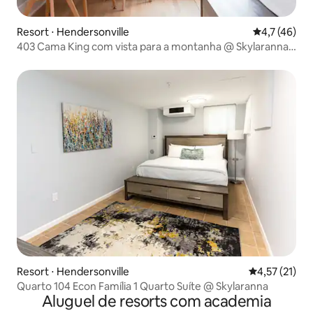
Resort ⋅ Hendersonville
4,7 de uma a
4,7 (46)
403 Cama King com vista para a montanha @ Skylaranna
Resort
Resort ⋅ Hendersonville
4,57 de uma a
4,57 (21)
Quarto 104 Econ Família 1 Quarto Suíte @ Skylaranna
Aluguel de resorts com academia