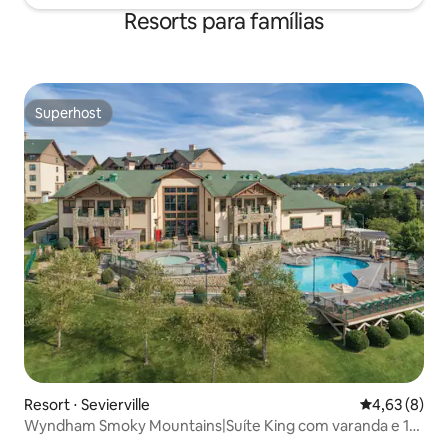
Resorts para famílias
Superhost
Superhost
Resort ⋅ Sevierville
4,63 de uma 
4,63 (8)
Wyndham Smoky Mountains|Suíte King com varanda e 1
banheiro