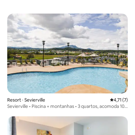
Resort ⋅ Sevierville
4,71 de uma 
4,71 (7)
Sevierville • Piscina + montanhas • 3 quartos, acomoda 10
pessoas