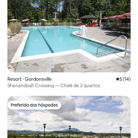
Resort ⋅ Gordonsville
5 de uma a
5 (14)
Shenandoah Crossing — Chalé de 2 quartos
Preferido dos hóspedes
Preferido dos hóspedes