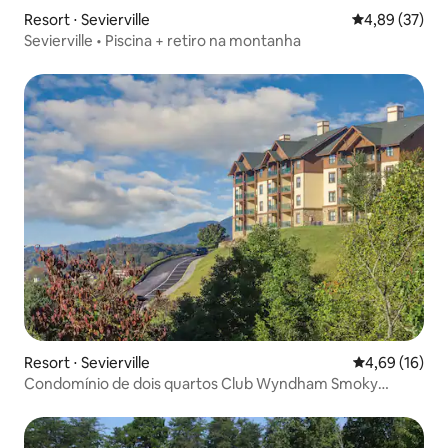
Resort ⋅ Sevierville
4,89 de uma a
4,89 (37)
Sevierville • Piscina + retiro na montanha
Resort ⋅ Sevierville
4,69 de uma a
4,69 (16)
Condomínio de dois quartos Club Wyndham Smoky
Mountains