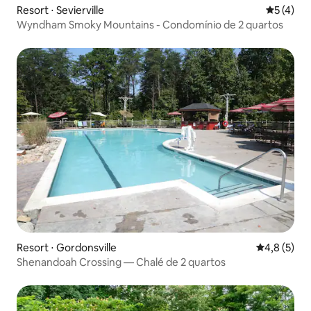
Resort ⋅ Sevierville
5 de uma 
5 (4)
Wyndham Smoky Mountains - Condomínio de 2 quartos
Resort ⋅ Gordonsville
4,8 de uma 
4,8 (5)
Shenandoah Crossing — Chalé de 2 quartos