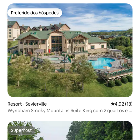
Preferido dos hóspedes
Preferido dos hóspedes
Resort ⋅ Sevierville
4,92 de uma a
4,92 (13)
Wyndham Smoky Mountains|Suíte King com 2 quartos e 2
banheiros com varanda
Superhost
Superhost