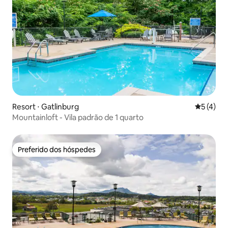
Resort ⋅ Gatlinburg
5 de uma 
5 (4)
Mountainloft - Vila padrão de 1 quarto
Preferido dos hóspedes
Preferido dos hóspedes