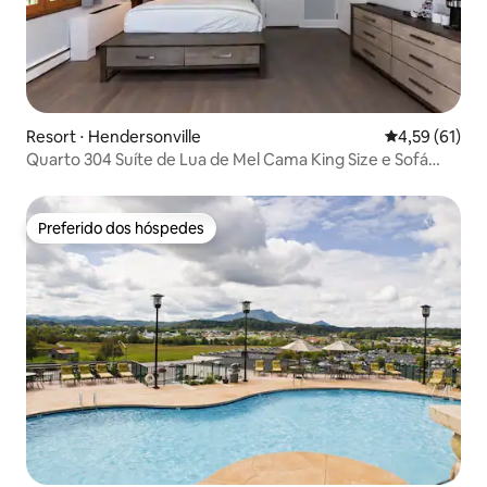
Resort ⋅ Hendersonville
4,59 de uma a
4,59 (61)
Quarto 304 Suíte de Lua de Mel Cama King Size e Sofá
Queen Size
Preferido dos hóspedes
Preferido dos hóspedes