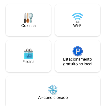
quartos, 2 banheir
kitchenette, 2 áreas de jantar, 2 lareiras,
Tamanho: 1175 - 12
1 varanda, 1 banheira de hidromassagem
Completa • Banhei
e máquina de lavar/secar roupa em
hóspedes • Camas:
unidades. As comodidades VIP incluem
2 Cama King - 1 Sofá-cama Queen - 1
parte de água interna, spa, restaurante,
Cama King - 2 Sofá-cama Queen - 2
piscinas externas aquecidas, banheiras
Cozinha
Wi-Fi
Comodidades do qu
de hidromassagem, quadras de tênis e
teto • Secador de cabelo • Cofre no
academia
quarto • Lavar
Estacionamento
Piscina
gratuito no local
Ar-condicionado