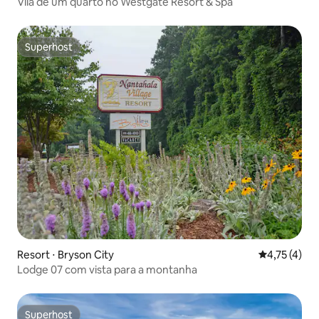
Vila de um quarto no Westgate Resort & Spa
Superhost
Superhost
Resort ⋅ Bryson City
4,75 de uma 
4,75 (4)
Lodge 07 com vista para a montanha
Superhost