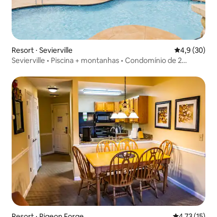
Resort ⋅ Sevierville
4,9 de uma a
4,9 (30)
Sevierville • Piscina + montanhas • Condomínio de 2
quartos
Resort ⋅ Pigeon Forge
4,73 de uma a
4,73 (15)