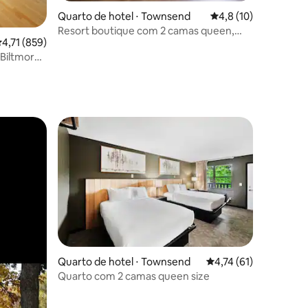
ções
Quarto de hotel ⋅ Townsend
4,8 de uma avaliação
4,8 (10)
Resort boutique com 2 camas queen,
,71 de uma avaliação média de 5, 859 avaliações
4,71 (859)
pátio e vista para a montanha
Biltmore
Quarto de hotel ⋅ Townsend
4,74 de uma avaliação
4,74 (61)
Quarto com 2 camas queen size
ções