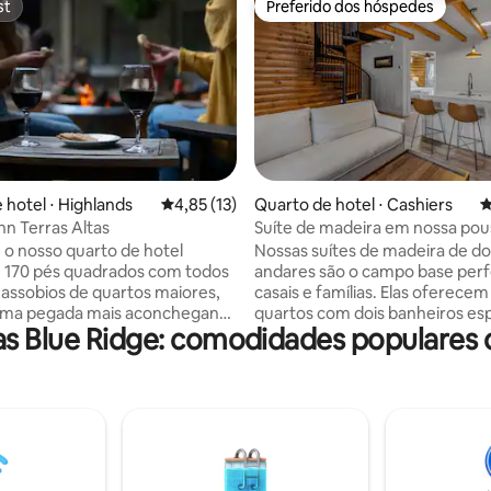
st
Preferido dos hóspedes
st
Preferido dos hóspedes
média de 5, 95 avaliações
 hotel ⋅ Highlands
4,85 de uma avaliação média de 5, 13 avalia
4,85 (13)
Quarto de hotel ⋅ Cashiers
4
nn Terras Altas
Suíte de madeira em nossa po
boutique com cervejaria
é o nosso quarto de hotel
Nossas suítes de madeira de do
 170 pés quadrados com todos
andares são o campo base perf
e assobios de quartos maiores,
casais e famílias. Elas oferecem
ma pegada mais aconchegante
quartos com dois banheiros es
 Blue Ridge: comodidades populares 
 Queen de luxo, lençóis
juntamente com uma pequena 
 tecidos vintage dos Apalaches,
equipada com cooktop de indu
s Pendleton, cafeteira,
geladeira. Ótimo para fins de 
com guloseimas da Carolina do
prolongados ou uma viagem rá
igobar, banheiro de luxo com
desfrutar da beleza de Cashiers
rodutos de higiene pessoal de
do Norte. Faça uma caminhada 
crível chuveiro com a melhor
até a nossa cervejaria no local, 
e água. Observe que este
Whiteside Brewing Co., e desfr