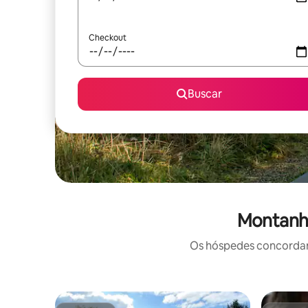
Checkout
Buscar
Montanha
Os hóspedes concordam: