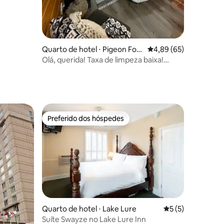
Quarto de hotel ⋅ Pigeon For
4,89 de uma avaliação
4,89 (65)
ge
Olá, querida! Taxa de limpeza baixa!
Animais de estimação bem-vindos!
Preferido dos hóspedes
Preferido dos hóspedes
Quarto de hotel ⋅ Lake Lure
5 de uma avaliaçã
5 (5)
Suíte Swayze no Lake Lure Inn