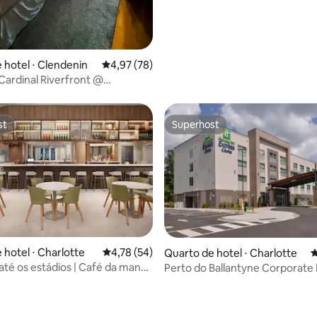
 hotel ⋅ Clendenin
4,97 de uma avaliação média de 5, 78 avalia
4,97 (78)
Cardinal Riverfront @
n Brewing
st
Superhost
st
Superhost
 hotel ⋅ Charlotte
4,78 de uma avaliação média de 5, 54 avalia
4,78 (54)
Quarto de hotel ⋅ Charlotte
4
 média de 5, 3 avaliações
té os estádios | Café da manhã
Perto do Ballantyne Corporate
e cozinha completa
café da manhã e piscina