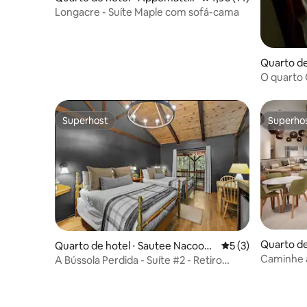
x
Longacre - Suíte Maple com sofá-cama
Quarto de
O quarto 
Clendeni
Superhost
Superho
Superhost
Superho
Quarto de
Quarto de hotel ⋅ Sautee Nacooch
5 de uma avaliação
5 (3)
ee
Caminhe a
A Bússola Perdida - Suíte #2 - Retiro
gratuito 
aconchegante na cabana