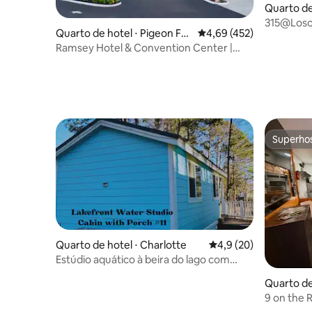
Quarto de
315@Loso 
Quarto de hotel ⋅ Pigeon For
4,69 de uma avaliação m
4,69 (452)
110-410
ge
Ramsey Hotel & Convention Center |
Quarto com duas Queens
Superho
Superho
Quarto de hotel ⋅ Charlotte
4,9 de uma avaliação 
4,9 (20)
Estúdio aquático à beira do lago com
varanda #11 (azul claro)
Quarto de
9 on the R