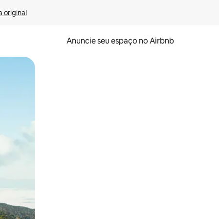
 original
Anuncie seu espaço no Airbnb
 deslizando o dedo na tela.