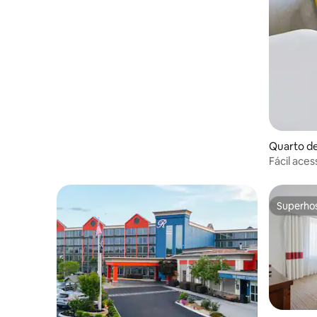
Quarto de
Fácil ace
do aerop
Superho
Superho