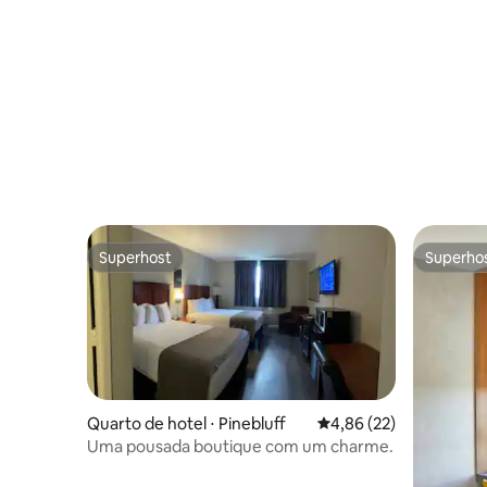
Superhost
Superho
Superhost
Superho
Quarto de hotel ⋅ Pinebluff
4,86 de uma avaliação 
4,86 (22)
Uma pousada boutique com um charme.