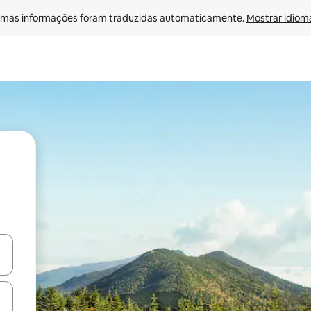
mas informações foram traduzidas automaticamente. 
Mostrar idioma
ore-os usando as seta para cima e para baixo do teclado ou tocando e