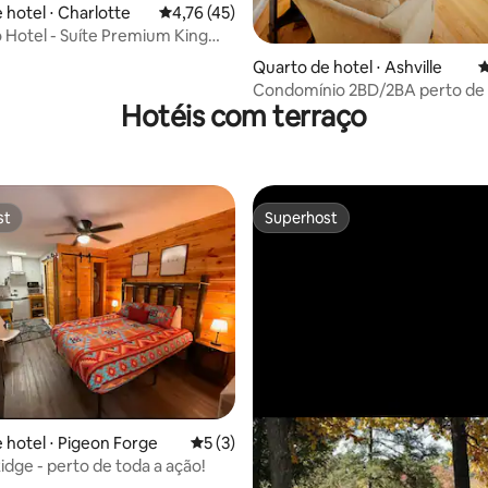
 hotel ⋅ Charlotte
4,76 de uma avaliação média de 5, 45 avalia
4,76 (45)
Hotel - Suíte Premium King
édia de 5, 452 avaliações
Quarto de hotel ⋅ Ashville
4
Condomínio 2BD/2BA perto de 
Hotéis com terraço
Estate e centro da cidade
st
Superhost
st
Superhost
média de 5, 20 avaliações
 hotel ⋅ Pigeon Forge
5 de uma avaliação média de 5, 3 avalia
5 (3)
idge - perto de toda a ação!