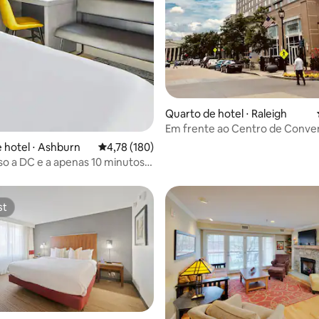
Quarto de hotel ⋅ Raleigh
Em frente ao Centro de Conve
Raleigh, com refeições e piscin
 hotel ⋅ Ashburn
4,78 de uma avaliação média de 5, 180 avalia
4,78 (180)
sso a DC e a apenas 10 minutos
orto
st
st