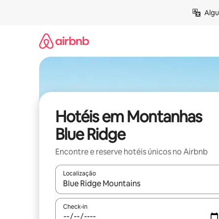
Pular
Algu
para
o
conteúdo
Hotéis em Montanhas
Blue Ridge
Encontre e reserve hotéis únicos no Airbnb
Localização
Quando os resultados estiverem disponíveis, expl
Check-in