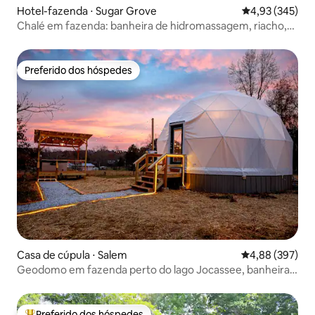
Hotel-fazenda ⋅ Sugar Grove
4,93 de uma av
4,93 (345)
Chalé em fazenda: banheira de hidromassagem, riacho,
animais e tirolesa
Preferido dos hóspedes
Preferido dos hóspedes
Casa de cúpula ⋅ Salem
4,88 de uma ava
4,88 (397)
Geodomo em fazenda perto do lago Jocassee, banheira
de hidromassagem, tirolesa
Preferido dos hóspedes