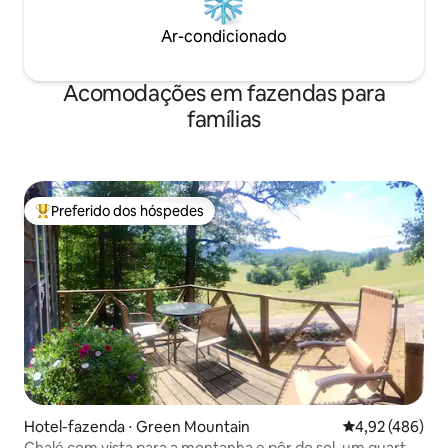
Ar-condicionado
Acomodações em fazendas para
famílias
Preferido dos hóspedes
Entre os melhores preferidos dos hóspedes
Hotel-fazenda ⋅ Green Mountain
4,92 de uma av
4,92 (486)
Chalé com vista para a montanha e pôr do sol, um quarto