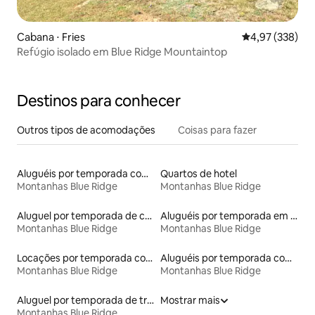
Cabana ⋅ Fries
4,97 de uma av
4,97 (338)
Refúgio isolado em Blue Ridge Mountaintop
Destinos para conhecer
Outros tipos de acomodações
Coisas para fazer
Aluguéis por temporada com caiaque
Quartos de hotel
Montanhas Blue Ridge
Montanhas Blue Ridge
Aluguel por temporada de casas na árvore
Aluguéis por temporada em acampamentos
Montanhas Blue Ridge
Montanhas Blue Ridge
Locações por temporada com piscina
Aluguéis por temporada com café da manhã
Montanhas Blue Ridge
Montanhas Blue Ridge
Aluguel por temporada de trens
Mostrar mais
Montanhas Blue Ridge