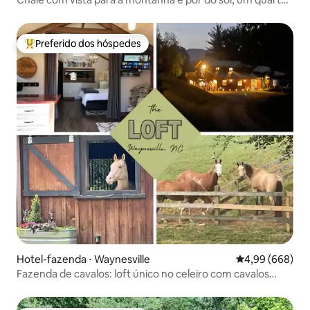
e loft
Preferido dos hóspedes
Entre os melhores preferidos dos hóspedes
Hotel-fazenda ⋅ Waynesville
4,99 de uma ava
4,99 (668)
Fazenda de cavalos: loft único no celeiro com cavalos
abaixo!