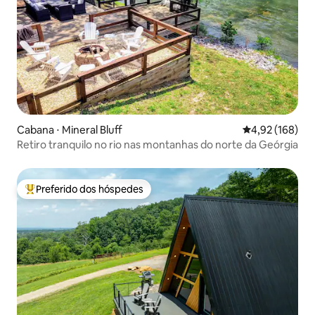
Cabana ⋅ Mineral Bluff
4,92 de uma av
4,92 (168)
Retiro tranquilo no rio nas montanhas do norte da Geórgia
Preferido dos hóspedes
Entre os melhores preferidos dos hóspedes