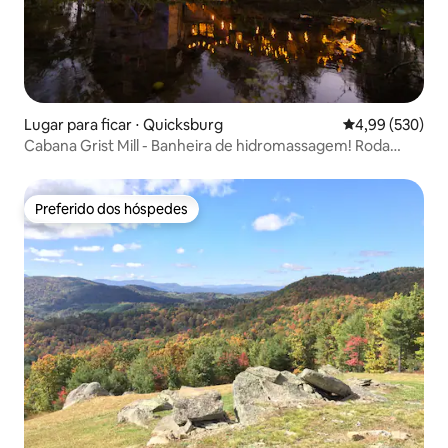
Lugar para ficar ⋅ Quicksburg
4,99 de uma ava
4,99 (530)
Cabana Grist Mill - Banheira de hidromassagem! Roda
d'água! Riacho!
Preferido dos hóspedes
Preferido dos hóspedes