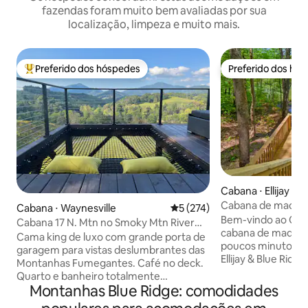
fazendas foram muito bem avaliadas por sua
localização, limpeza e muito mais.
Preferido dos hóspedes
Preferido dos hó
Entre os melhores preferidos dos hóspedes
Preferido dos hó
Cabana ⋅ Ellijay
Cabana de madeira
Cabana ⋅ Waynesville
5 de uma avaliação média de 
5 (274)
lago | Banheira d
Bem-vindo ao Cry
Cabana 17 N. Mtn no Smoky Mtn River
lareira
cabana de madeira 
Ranch
Cama king de luxo com grande porta de
poucos minutos do
garagem para vistas deslumbrantes das
Ellijay & Blue Ridge Com uma nov
Montanhas Fumegantes. Café no deck.
banheira de hid
Quarto e banheiro totalmente
deck elevado com vi
Montanhas Blue Ridge: comodidades
mobiliados, produtos de banho Paya, ar-
localização incríve
condicionado/aquecedor, cozinha