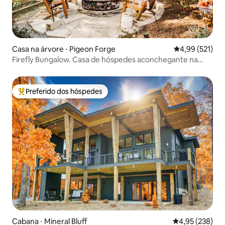
Casa na árvore ⋅ Pigeon Forge
4,99 de uma av
4,99 (521)
Firefly Bungalow. Casa de hóspedes aconchegante na
árvore.
Preferido dos hóspedes
Entre os melhores preferidos dos hóspedes
Cabana ⋅ Mineral Bluff
4,95 de uma av
4,95 (238)