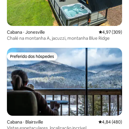
Cabana ⋅ Jonesville
4,97 de uma ava
4,97 (309)
Chalé na montanha A, jacuzzi, montanha Blue Ridge
Preferido dos hóspedes
Preferido dos hóspedes
Cabana ⋅ Blairsville
4,84 de uma ava
4,84 (480)
Vistas espetaculares, localização incrível