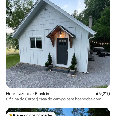
Hotel-fazenda ⋅ Franklin
5 de uma av
5 (217)
Oficina do Carter| casa de campo para hóspedes com
banheira de hidromassagem
Preferido dos hóspedes