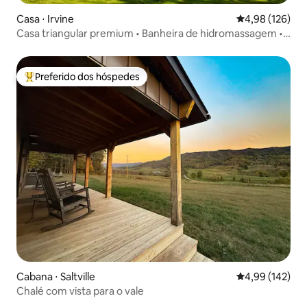
Casa ⋅ Irvine
4,98 de uma av
4,98 (126)
Casa triangular premium • Banheira de hidromassagem •
Sauna • Lagoa e animais
Preferido dos hóspedes
Entre os melhores preferidos dos hóspedes
Cabana ⋅ Saltville
4,99 de uma av
4,99 (142)
Chalé com vista para o vale