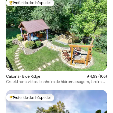
Preferido dos hóspedes
Entre os melhores preferidos dos hóspedes
Cabana ⋅ Blue Ridge
4,99 de uma av
4,99 (106)
Creekfront: vistas, banheira de hidromassagem, lareira e
sala de jogos
Preferido dos hóspedes
Entre os melhores preferidos dos hóspedes