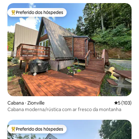
Preferido dos hóspedes
Entre os melhores preferidos dos hóspedes
Cabana ⋅ Zionville
5 de uma av
5 (103)
Cabana moderna/rústica com ar fresco da montanha
Preferido dos hóspedes
Entre os melhores preferidos dos hóspedes