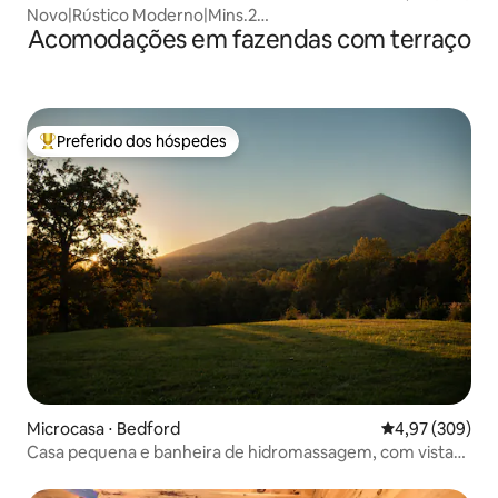
Novo|Rústico Moderno|Mins.2
Acomodações em fazendas com terraço
BlueRidge|Espaçoso|Banheira de hidromassagem
Preferido dos hóspedes
Entre os melhores preferidos dos hóspedes
Microcasa ⋅ Bedford
4,97 de uma ava
4,97 (309)
Casa pequena e banheira de hidromassagem, com vistas
deslumbrantes para a montanha!