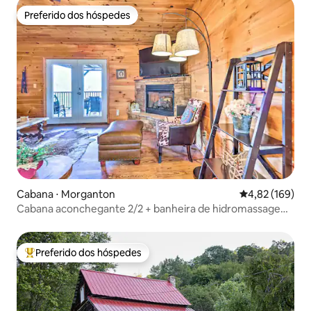
Preferido dos hóspedes
Preferido dos hóspedes
Cabana ⋅ Morganton
4,82 de uma av
4,82 (169)
Cabana aconchegante 2/2 + banheira de hidromassagem
+ vista para a montanha de longo alcance!
Preferido dos hóspedes
Entre os melhores preferidos dos hóspedes