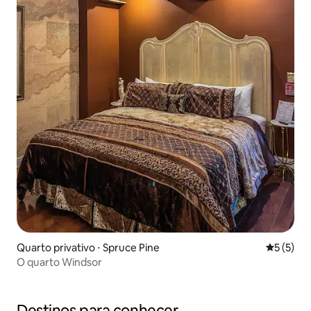
Quarto privativo ⋅ Spruce Pine
5 de uma 
5 (5)
O quarto Windsor
Destinos para conhecer