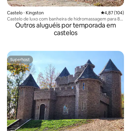
Castelo ⋅ Kingston
4,87 de uma av
4,87 (104)
Castelo de luxo com banheira de hidromassagem para 8
Outros aluguéis por temporada em
pessoas com caça ao tesouro!
castelos
Superhost
Superhost