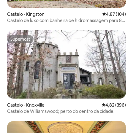
Castelo ⋅ Kingston
4,87 de uma av
4,87 (104)
Castelo de luxo com banheira de hidromassagem para 8
pessoas com caça ao tesouro!
Superhost
Superhost
Castelo ⋅ Knoxville
4,82 de uma ava
4,82 (396)
Castelo de Williamswood; perto do centro da cidade!