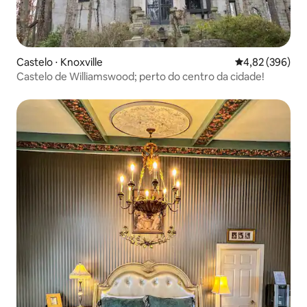
Castelo ⋅ Knoxville
4,82 de uma ava
4,82 (396)
Castelo de Williamswood; perto do centro da cidade!