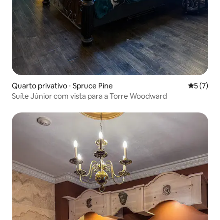
Quarto privativo ⋅ Spruce Pine
5 de uma 
5 (7)
Suíte Júnior com vista para a Torre Woodward