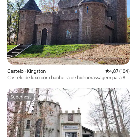
Castelo ⋅ Kingston
4,87 de uma av
4,87 (104)
Castelo de luxo com banheira de hidromassagem para 8
pessoas com caça ao tesouro!
Superhost
Superhost