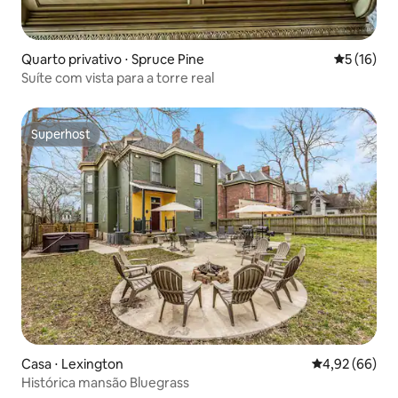
Quarto privativo ⋅ Spruce Pine
5 de uma a
5 (16)
Suíte com vista para a torre real
Superhost
Superhost
Casa ⋅ Lexington
4,92 de uma a
4,92 (66)
Histórica mansão Bluegrass