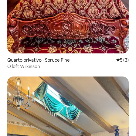
Quarto privativo ⋅ Spruce Pine
5 de uma 
5 (3)
O loft Wilkinson