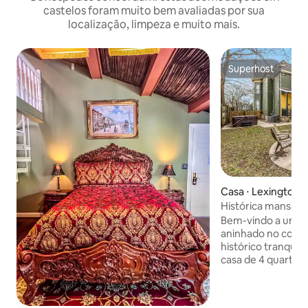
castelos foram muito bem avaliadas por sua
localização, limpeza e muito mais.
Superhost
Superhost
Casa ⋅ Lexington
Histórica mansão 
Bem-vindo a um pe
aninhado no coraç
histórico tranquil
casa de 4 quartos
joia histórica regi
distinta semelhan
cativa a partir d