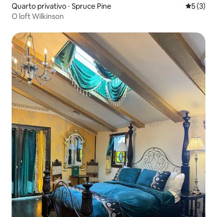
Quarto privativo ⋅ Spruce Pine
5 de uma 
5 (3)
O loft Wilkinson