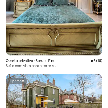
Quarto privativo ⋅ Spruce Pine
5 de uma a
5 (16)
Suíte com vista para a torre real
Superhost
Superhost