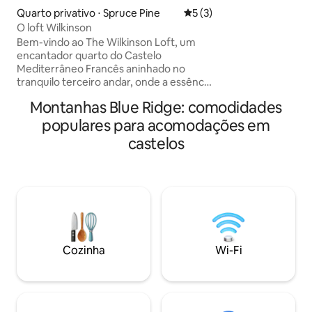
chega. Quer você 
Quarto privativo ⋅ Spruce Pine
5 de uma avaliação média d
5 (3)
utilizando a infini
O loft Wilkinson
para as ruas de Le
Bem-vindo ao The Wilkinson Loft, um
totalmente mobili
encantador quarto do Castelo
tudo o que você p
Mediterrâneo Francês aninhado no
sua estadia. Identificação do
tranquilo terceiro andar, onde a essência
anúncio15068130-
do fascínio mediterrâneo francês é
Montanhas Blue Ridge: comodidades
artisticamente capturada em todos os
detalhes. Este espaçoso retiro acomoda
populares para acomodações em
até quatro hóspedes, oferecendo uma
castelos
mistura de conforto, estilo e vistas
deslumbrantes da montanha. No Loft,
dois creches aconchegantes oferecem
acomodações adicionais para dois
hóspedes, garantindo que todos
desfrutem de uma noite tranquila de
descanso.
Cozinha
Wi-Fi