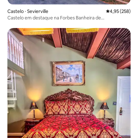
Castelo ⋅ Sevierville
4,95 de uma av
4,95 (258)
Castelo em destaque na Forbes Banheira de
hidromassagem e vista para a montanha