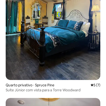
Quarto privativo ⋅ Spruce Pine
5 de uma 
5 (7)
Suíte Júnior com vista para a Torre Woodward