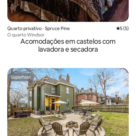
Quarto privativo ⋅ Spruce Pine
5 de uma 
5 (5)
O quarto Windsor
Acomodações em castelos com
lavadora e secadora
Superhost
Superhost