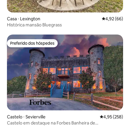
Casa ⋅ Lexington
4,92 de uma a
4,92 (66)
Histórica mansão Bluegrass
Preferido dos hóspedes
Preferido dos hóspedes
Castelo ⋅ Sevierville
4,95 de uma av
4,95 (258)
Castelo em destaque na Forbes Banheira de
hidromassagem e vista para a montanha