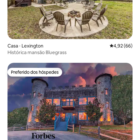
Casa ⋅ Lexington
4,92 de uma a
4,92 (66)
Histórica mansão Bluegrass
Preferido dos hóspedes
Preferido dos hóspedes