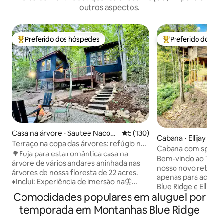
outros aspectos.
Preferido dos hóspedes
Preferido dos 
Entre os melhores preferidos dos hóspedes
Entre os melhore
Casa na árvore ⋅ Sautee Nacoo
5 de uma avaliação média de 
5 (130)
Cabana ⋅ Ellijay
chee
Terraço na copa das árvores: refúgio na
Cabana com spa em
natureza com banheira ao ar livre
🌳Fuja para esta romântica casa na
banheira de hidr
Bem-vindo ao The
árvore de vários andares aninhada nas
frio, sauna
nosso novo retiro
árvores de nossa floresta de 22 acres.
apenas para adulto
♦️Inclui: Experiência de imersão na🦋
Blue Ridge e Ellija
natureza Banheira de imersão🛀 externa
Comodidades populares em aluguel por
riacho com uma tr
🪟Paredes de janelas 🎥Projetor para
lago tranquilo, no
temporada em Montanhas Blue Ridge
noite de cinema Lareira externa de🔥
projetada para be
pedra 🤠Deck grande Grelhador a🍔 gás