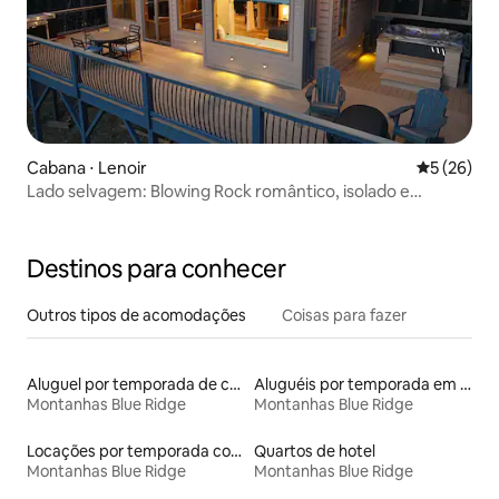
Cabana ⋅ Lenoir
5 de uma a
5 (26)
Lado selvagem: Blowing Rock romântico, isolado e
luxuoso
Destinos para conhecer
Outros tipos de acomodações
Coisas para fazer
Aluguel por temporada de casas na árvore
Aluguéis por temporada em acampamentos
Montanhas Blue Ridge
Montanhas Blue Ridge
Locações por temporada com piscina
Quartos de hotel
Montanhas Blue Ridge
Montanhas Blue Ridge