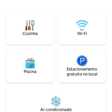
relaxamento. Delic
🛌Cama queen size aconchegante 🛋️
panorâmicas das 
Sofá-cama king size 👩🏽‍🍳Cozinha
com comodidades 
pequena 🛜Wi-Fi de alta velocidade Esta
conforto: * Sauna de barril * Mergulho no
microcasa é ideal para uma escapada
frio * Banheira hi
romântica de casal, uma família de 3/4,
Duas camas king *
ou 2 casais que estão dispostos a
Tapetes de ioga e
compartilhar o espaço. Não é ideal para
Cozinha
Wi-Fi
Acesso a Creek an
festas ou multidões barulhentas.
interior * Caiaque
Estacionamento
Piscina
gratuito no local
Ar-condicionado