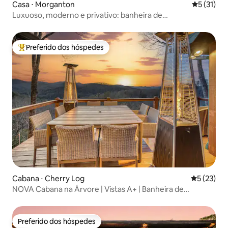
Casa ⋅ Morganton
5 de uma a
5 (31)
Luxuoso, moderno e privativo: banheira de
hidromassagem, vista para as montanhas, fogueira
Preferido dos hóspedes
Entre os melhores preferidos dos hóspedes
Cabana ⋅ Cherry Log
5 de uma a
5 (23)
NOVA Cabana na Árvore | Vistas A+ | Banheira de
hidromassagem | Lareira
Preferido dos hóspedes
Preferido dos hóspedes