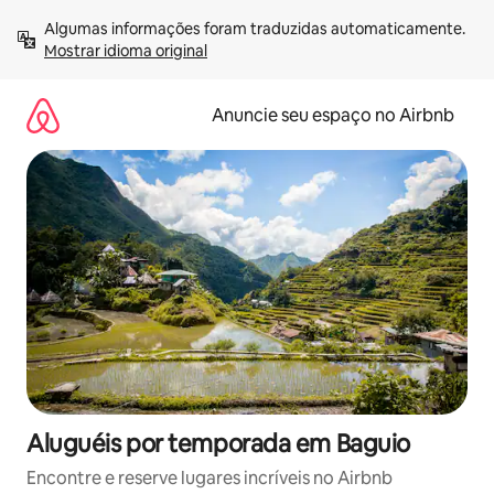
Pular
Algumas informações foram traduzidas automaticamente. 
para
Mostrar idioma original
o
conteúdo
Anuncie seu espaço no Airbnb
Aluguéis por temporada em Baguio
Encontre e reserve lugares incríveis no Airbnb