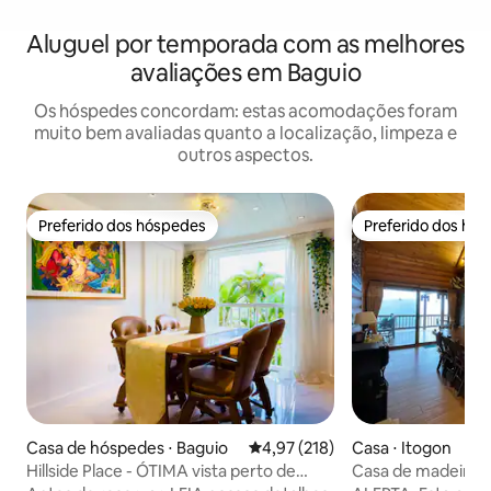
Aluguel por temporada com as melhores
avaliações em Baguio
Os hóspedes concordam: estas acomodações foram
muito bem avaliadas quanto a localização, limpeza e
outros aspectos.
Preferido dos hóspedes
Preferido dos hó
Preferido dos hóspedes
Preferido dos hó
Casa de hóspedes ⋅ Baguio
4,97 de uma avaliação média de 
4,97 (218)
Casa ⋅ Itogon
Hillside Place - ÓTIMA vista perto de
Casa de madeira 