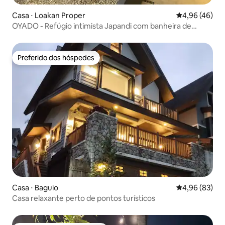
Casa ⋅ Loakan Proper
4,96 de uma a
4,96 (46)
OYADO - Refúgio intimista Japandi com banheira de
hidromassagem de madeira
Preferido dos hóspedes
Preferido dos hóspedes
Casa ⋅ Baguio
4,96 de uma a
4,96 (83)
Casa relaxante perto de pontos turísticos