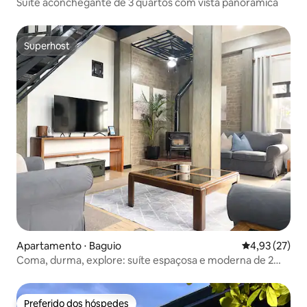
Suíte aconchegante de 3 quartos com vista panorâmica
Superhost
Superhost
Apartamento ⋅ Baguio
4,93 de uma a
4,93 (27)
Coma, durma, explore: suíte espaçosa e moderna de 2
andares
Preferido dos hóspedes