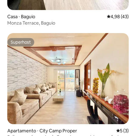
Casa ⋅ Baguio
4,98 de uma a
4,98 (43)
Monza Terrace, Baguio
Superhost
Superhost
Apartamento ⋅ City Camp Proper
5 de uma 
5 (3)