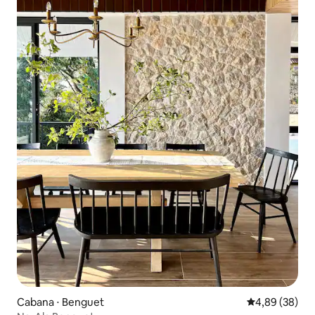
Cabana ⋅ Benguet
4,89 de uma a
4,89 (38)