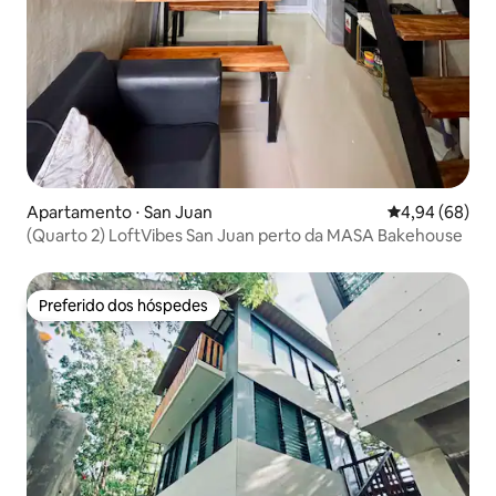
Apartamento ⋅ San Juan
4,94 de uma av
4,94 (68)
(Quarto 2) LoftVibes San Juan perto da MASA Bakehouse
Preferido dos hóspedes
Preferido dos hóspedes