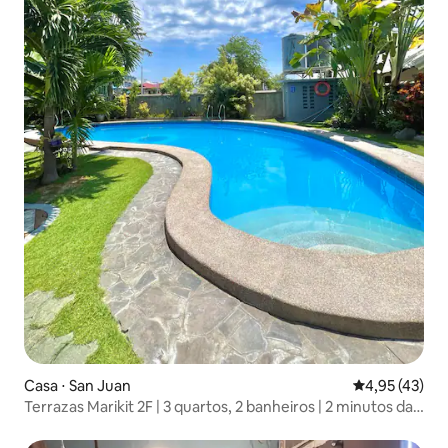
Casa ⋅ San Juan
4,95 de uma a
4,95 (43)
Terrazas Marikit 2F | 3 quartos, 2 banheiros | 2 minutos da
praia