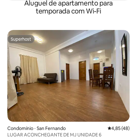
Aluguel de apartamento para
temporada com Wi-Fi
Superhost
Superhost
Condomínio ⋅ San Fernando
4,85 de uma a
4,85 (48)
LUGAR ACONCHEGANTE DE MJ UNIDADE 6