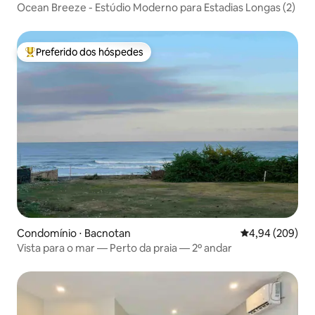
Ocean Breeze - Estúdio Moderno para Estadias Longas (2)
Preferido dos hóspedes
Entre os melhores preferidos dos hóspedes
Condomínio ⋅ Bacnotan
4,94 de uma ava
4,94 (209)
Vista para o mar — Perto da praia — 2º andar