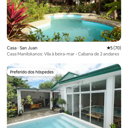
Casa ⋅ San Juan
5 de uma a
5 (70)
Casa Manilokanos: Vila à beira-mar - Cabana de 2 andares
Preferido dos hóspedes
Preferido dos hóspedes