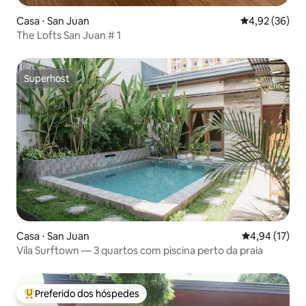
Casa ⋅ San Juan
4,92 de uma a
4,92 (36)
The Lofts San Juan # 1
Superhost
Superhost
Casa ⋅ San Juan
4,94 de uma a
4,94 (17)
Vila Surftown — 3 quartos com piscina perto da praia
Preferido dos hóspedes
Entre os melhores preferidos dos hóspedes