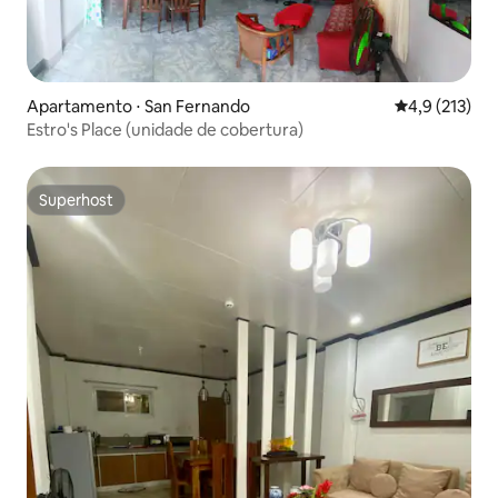
Apartamento ⋅ San Fernando
4,9 de uma av
4,9 (213)
Estro's Place (unidade de cobertura)
Superhost
Superhost