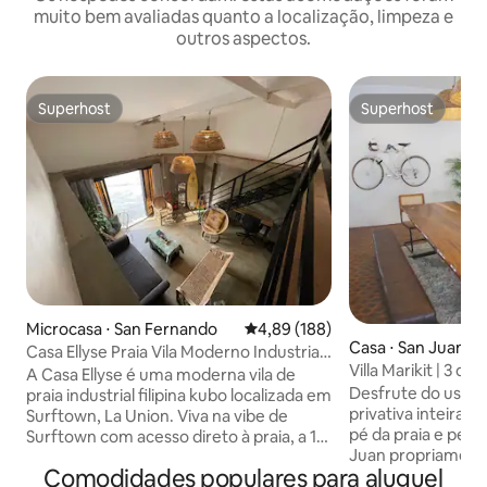
muito bem avaliadas quanto a localização, limpeza e
outros aspectos.
Superhost
Superhost
Superhost
Superhost
Microcasa ⋅ San Fernando
4,89 de uma avaliação média de 
4,89 (188)
Casa ⋅ San Juan
Casa Ellyse Praia Vila Moderno Industrial
Villa Marikit | 3 qu
Loft
A Casa Ellyse é uma moderna vila de
min para a praia
Desfrute do uso e
praia industrial filipina kubo localizada em
privativa inteira, 
Surftown, La Union. Viva na vibe de
pé da praia e pert
Surftown com acesso direto à praia, a 1,2
Juan propriamente dita. A Vill
km do emocionante ponto de surfe da
Comodidades populares para aluguel
ideal para família
praia de Urbiztondo. Podemos ficar