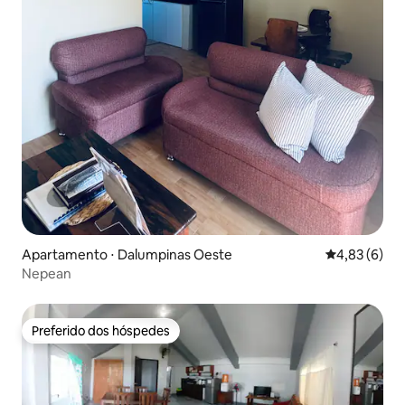
Apartamento ⋅ Dalumpinas Oeste
4,83 de uma 
4,83 (6)
Nepean
Preferido dos hóspedes
Preferido dos hóspedes