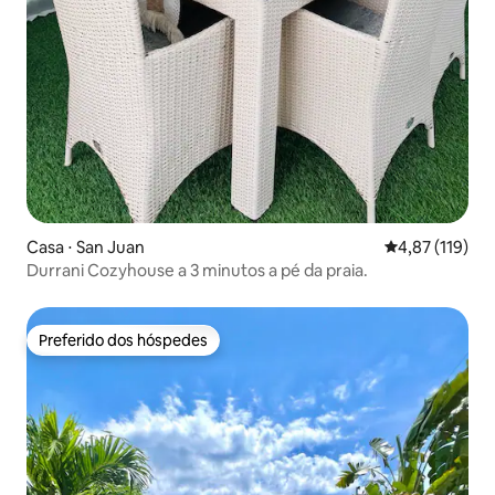
Casa ⋅ San Juan
4,87 de uma av
4,87 (119)
Durrani Cozyhouse a 3 minutos a pé da praia.
Preferido dos hóspedes
Preferido dos hóspedes