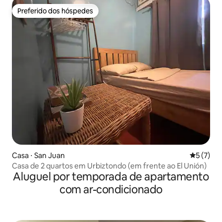
Preferido dos hóspedes
Preferido dos hóspedes
Casa ⋅ San Juan
5 de uma 
5 (7)
Casa de 2 quartos em Urbiztondo (em frente ao El Unión)
Aluguel por temporada de apartamento
com ar-condicionado