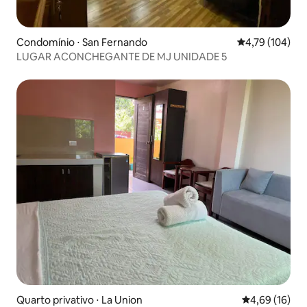
Condomínio ⋅ San Fernando
4,79 de uma av
4,79 (104)
LUGAR ACONCHEGANTE DE MJ UNIDADE 5
Quarto privativo ⋅ La Union
4,69 de uma a
4,69 (16)