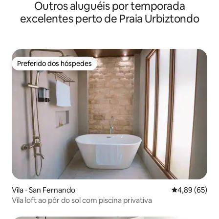
Outros aluguéis por temporada
Taboc
excelentes perto de Praia Urbiztondo
Preferido dos hóspedes
Preferido dos hóspedes
Vila ⋅ San Fernando
4,89 de uma a
4,89 (65)
Vila loft ao pôr do sol com piscina privativa