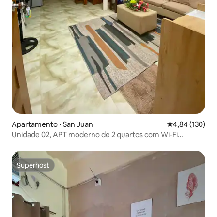
Apartamento ⋅ San Juan
4,84 de uma av
4,84 (130)
Unidade 02, APT moderno de 2 quartos com Wi-Fi
gratuito
Superhost
Superhost