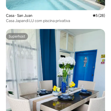
Casa ⋅ San Juan
5 de uma a
5 (28)
Casa Japandi LU com piscina privativa
Superhost
Superhost