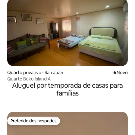
Quarto privativo ⋅ San Juan
Novo lugar
Novo
Quarto Buku Island A
Aluguel por temporada de casas para
famílias
Preferido dos hóspedes
Preferido dos hóspedes