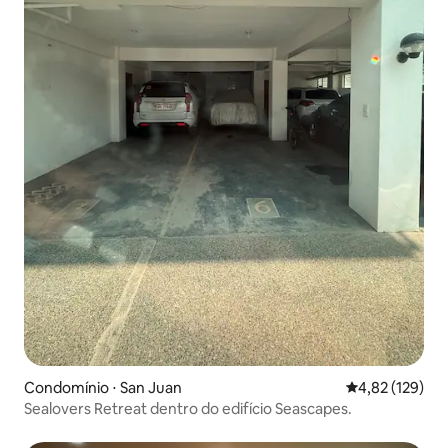
Condomínio ⋅ San Juan
4,82 de uma av
4,82 (129)
Sealovers Retreat dentro do edifício Seascapes.