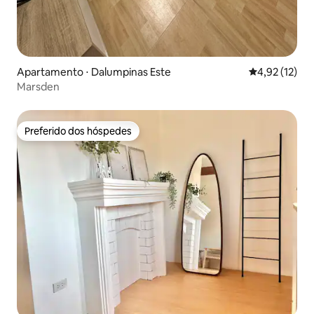
Apartamento ⋅ Dalumpinas Este
4,92 de uma a
4,92 (12)
Marsden
Preferido dos hóspedes
Preferido dos hóspedes