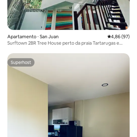
Apartamento ⋅ San Juan
4,86 de uma a
4,86 (97)
Surftown 2BR Tree House perto da praia Tartarugas e
Eliseos
Superhost
Superhost