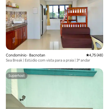
Condomínio ⋅ Bacnotan
4,75 de uma a
4,75 (48)
Sea Break | Estúdio com vista para a praia | 3º andar
Superhost
Superhost