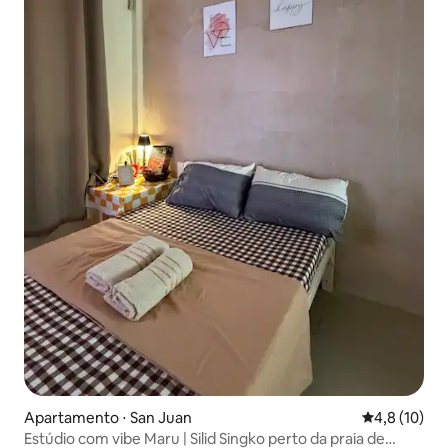
Apartamento ⋅ San Juan
4,8 de uma a
4,8 (10)
Estúdio com vibe Maru | Silid Singko perto da praia de