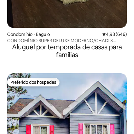
Condomínio ⋅ Baguio
4,93 de uma ava
4,93 (646)
CONDOMÍNIO SUPER DELUXE MODERNO/CHADI'S
Aluguel por temporada de casas para
PLACES
famílias
Preferido dos hóspedes
Preferido dos hóspedes