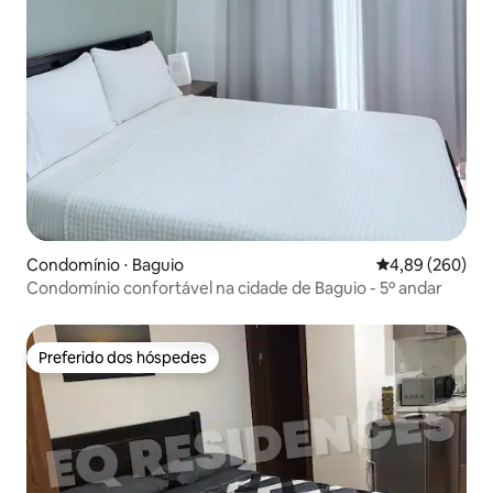
Condomínio ⋅ Baguio
4,89 de uma ava
4,89 (260)
Condomínio confortável na cidade de Baguio - 5º andar
Preferido dos hóspedes
Preferido dos hóspedes