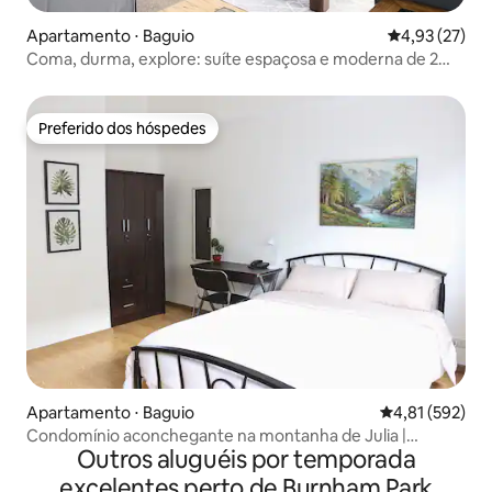
Apartamento ⋅ Baguio
4,93 de uma a
4,93 (27)
Coma, durma, explore: suíte espaçosa e moderna de 2
andares
Preferido dos hóspedes
Preferido dos hóspedes
Apartamento ⋅ Baguio
4,81 de uma av
4,81 (592)
Condomínio aconchegante na montanha de Julia |
Outros aluguéis por temporada
Refúgio para casais
excelentes perto de Burnham Park