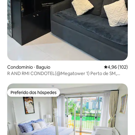
Condomínio ⋅ Baguio
4,96 de uma av
4,96 (102)
R AND RMI CONDOTEL(@Megatower 1) Perto de SM,
Sessão
Preferido dos hóspedes
Preferido dos hóspedes