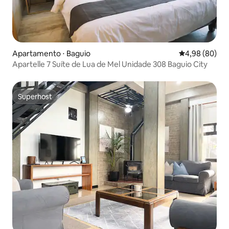
Apartamento ⋅ Baguio
4,98 de uma av
4,98 (80)
Apartelle 7 Suíte de Lua de Mel Unidade 308 Baguio City
Superhost
Superhost