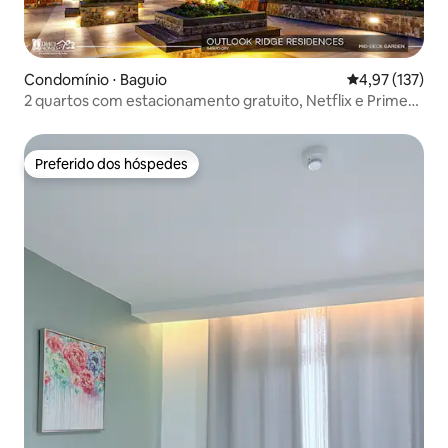
Condomínio ⋅ Baguio
4,97 de uma av
4,97 (137)
2 quartos com estacionamento gratuito, Netflix e Prime
Video
Preferido dos hóspedes
Preferido dos hóspedes