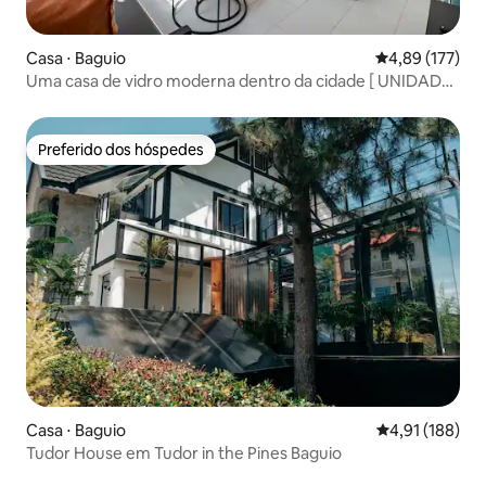
Casa ⋅ Baguio
4,89 de uma av
4,89 (177)
Uma casa de vidro moderna dentro da cidade [ UNIDADE
B ]
Preferido dos hóspedes
Preferido dos hóspedes
Casa ⋅ Baguio
4,91 de uma av
4,91 (188)
Tudor House em Tudor in the Pines Baguio