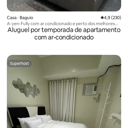
Casa ⋅ Baguio
4,9 de uma av
4,9 (230)
A-yen-Fully com ar condicionado e perto dos melhores
Aluguel por temporada de apartamento
lugares
com ar-condicionado
Superhost
Superhost