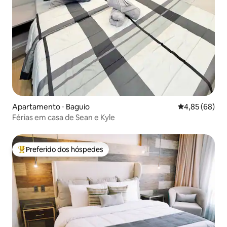
Apartamento ⋅ Baguio
4,85 de uma a
4,85 (68)
Férias em casa de Sean e Kyle
Preferido dos hóspedes
Entre os melhores preferidos dos hóspedes