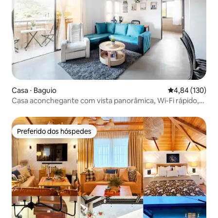
Casa ⋅ Baguio
4,84 de uma av
4,84 (130)
Casa aconchegante com vista panorâmica, Wi-Fi rápido,
Netflix
Preferido dos hóspedes
Preferido dos hóspedes