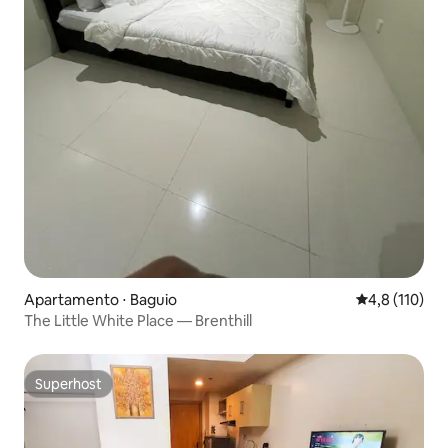
Apartamento ⋅ Baguio
4,8 de uma av
4,8 (110)
The Little White Place — Brenthill
Superhost
Superhost