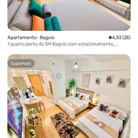
Apartamento ⋅ Baguio
4,92 de uma a
4,92 (26)
1 quarto perto do SM Baguio com estacionamento,
varanda e Netflix
Superhost
Superhost