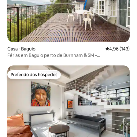
Casa ⋅ Baguio
4,96 de uma av
4,96 (143)
Férias em Baguio perto de Burnham & SM -
CREDENCIADO POR DOT
Preferido dos hóspedes
Preferido dos hóspedes