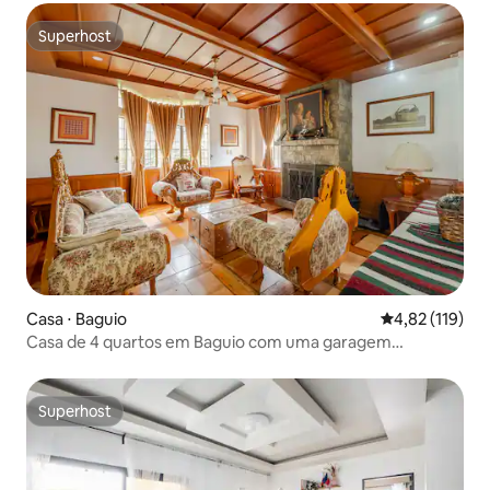
Superhost
Superhost
Casa ⋅ Baguio
4,82 de uma av
4,82 (119)
Casa de 4 quartos em Baguio com uma garagem
espaçosa
Superhost
Superhost