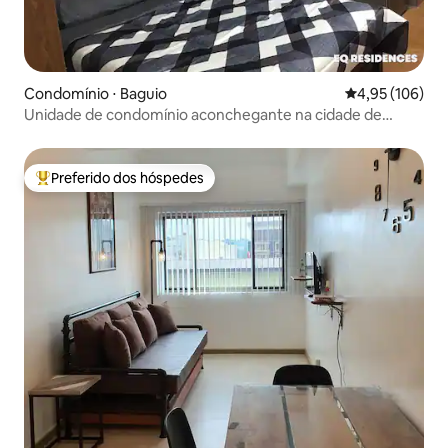
Condomínio ⋅ Baguio
4,95 de uma av
4,95 (106)
Unidade de condomínio aconchegante na cidade de
Baguio (Megatower 3)
Preferido dos hóspedes
Entre os melhores preferidos dos hóspedes