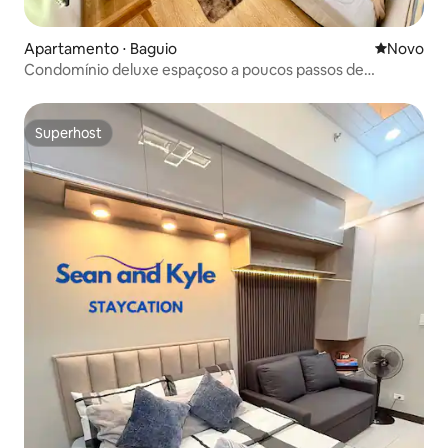
Apartamento ⋅ Baguio
Novo lugar
Novo
Condomínio deluxe espaçoso a poucos passos de
Burnham Session e SM
Superhost
Superhost