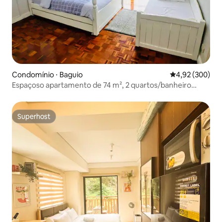
Condomínio ⋅ Baguio
4,92 de uma ava
4,92 (300)
Espaçoso apartamento de 74 m², 2 quartos/banheiro
perto de BurnhamPark
Superhost
Superhost