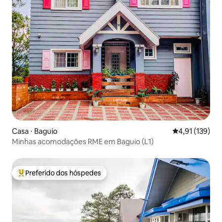
Casa ⋅ Baguio
4,91 de uma av
4,91 (139)
Minhas acomodações RME em Baguio (L1)
Preferido dos hóspedes
Entre os melhores preferidos dos hóspedes