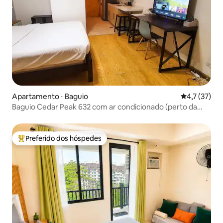
Apartamento ⋅ Baguio
4,7 de uma a
4,7 (37)
Baguio Cedar Peak 632 com ar condicionado (perto da
Session Road)
Preferido dos hóspedes
Entre os melhores preferidos dos hóspedes