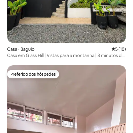
Casa ⋅ Baguio
5 de uma a
5 (10)
Casa em Glass Hill | Vistas para a montanha | 8 minutos da
cidade
Preferido dos hóspedes
Preferido dos hóspedes