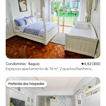
Condomínio ⋅ Baguio
4,92 de uma ava
4,92 (300)
Espaçoso apartamento de 74 m², 2 quartos/banheiro
perto de BurnhamPark
Preferido dos hóspedes
Preferido dos hóspedes