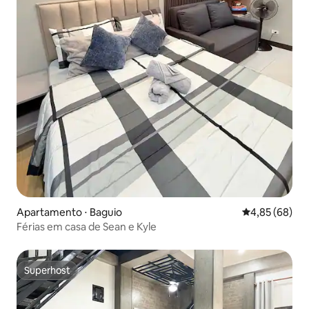
Apartamento ⋅ Baguio
4,85 de uma a
4,85 (68)
Férias em casa de Sean e Kyle
Superhost
Superhost