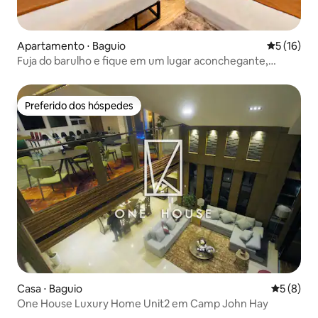
Apartamento ⋅ Baguio
5 de uma a
5 (16)
Fuja do barulho e fique em um lugar aconchegante,
silencioso e luxuoso em Baguio
Preferido dos hóspedes
Preferido dos hóspedes
Casa ⋅ Baguio
5 de uma 
5 (8)
One House Luxury Home Unit2 em Camp John Hay