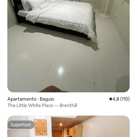
Apartamento ⋅ Baguio
4,8 de uma av
4,8 (110)
The Little White Place — Brenthill
Superhost
Superhost