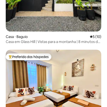
Casa ⋅ Baguio
5 de uma a
5 (10)
Casa em Glass Hill | Vistas para a montanha | 8 minutos da
cidade
Preferido dos hóspedes
Entre os melhores preferidos dos hóspedes