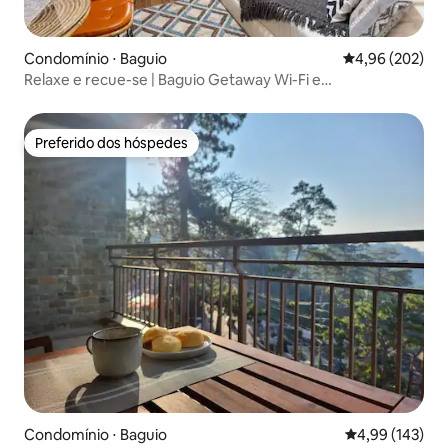
Condomínio ⋅ Baguio
4,96 de uma ava
4,96 (202)
Relaxe e recue-se | Baguio Getaway Wi-Fi e
estacionamento
Preferido dos hóspedes
Preferido dos hóspedes
Condomínio ⋅ Baguio
4,99 de uma av
4,99 (143)