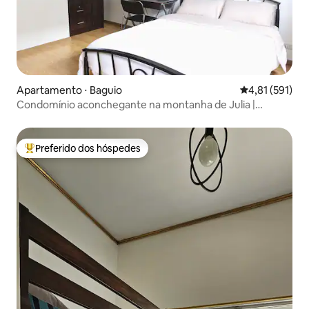
Apartamento ⋅ Baguio
4,81 de uma av
4,81 (591)
Condomínio aconchegante na montanha de Julia |
Refúgio para casais
Preferido dos hóspedes
Entre os melhores preferidos dos hóspedes