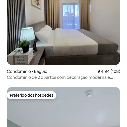
Condomínio ⋅ Baguio
4,94 de uma av
4,94 (108)
Condomínio de 2 quartos com decoração moderna e
estacionamento seguro GRATUITO
Preferido dos hóspedes
Preferido dos hóspedes