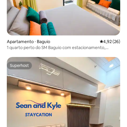
Apartamento ⋅ Baguio
4,92 de uma a
4,92 (26)
1 quarto perto do SM Baguio com estacionamento,
varanda e Netflix
Superhost
Superhost