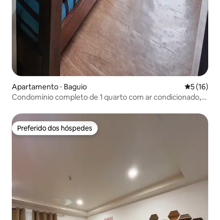
Apartamento ⋅ Baguio
5 de uma a
5 (16)
Condomínio completo de 1 quarto com ar condicionado,
varanda e Netflix perto do SM
Preferido dos hóspedes
Preferido dos hóspedes