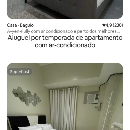
Casa ⋅ Baguio
4,9 de uma av
4,9 (230)
A-yen-Fully com ar condicionado e perto dos melhores
Aluguel por temporada de apartamento
lugares
com ar-condicionado
Superhost
Superhost