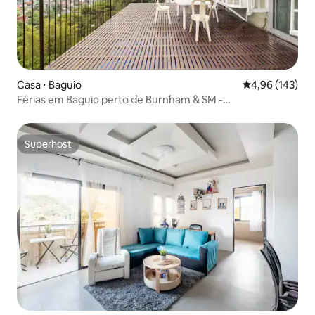
Casa ⋅ Baguio
4,96 de uma av
4,96 (143)
Férias em Baguio perto de Burnham & SM -
CREDENCIADO POR DOT
Superhost
Superhost