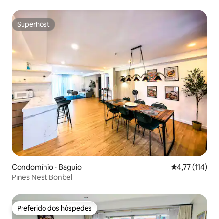
Superhost
Superhost
Condomínio ⋅ Baguio
4,77 de uma av
4,77 (114)
Pines Nest Bonbel
Preferido dos hóspedes
Preferido dos hóspedes