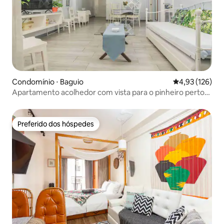
Condomínio ⋅ Baguio
4,93 de uma av
4,93 (126)
Apartamento acolhedor com vista para o pinheiro perto
de Burnham Park
Preferido dos hóspedes
Preferido dos hóspedes