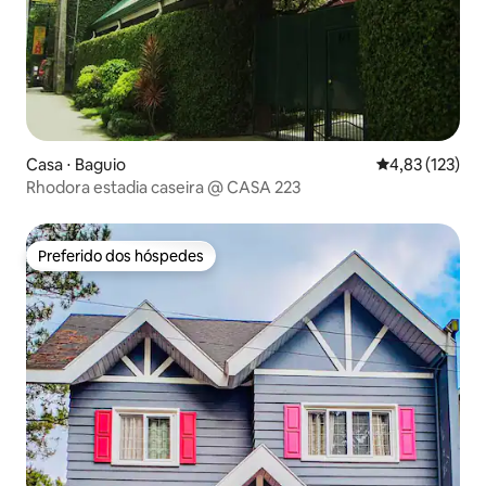
Casa ⋅ Baguio
4,83 de uma av
4,83 (123)
Rhodora estadia caseira @ CASA 223
Preferido dos hóspedes
Preferido dos hóspedes