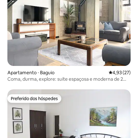
Apartamento ⋅ Baguio
4,93 de uma a
4,93 (27)
Coma, durma, explore: suíte espaçosa e moderna de 2
andares
Preferido dos hóspedes
Preferido dos hóspedes