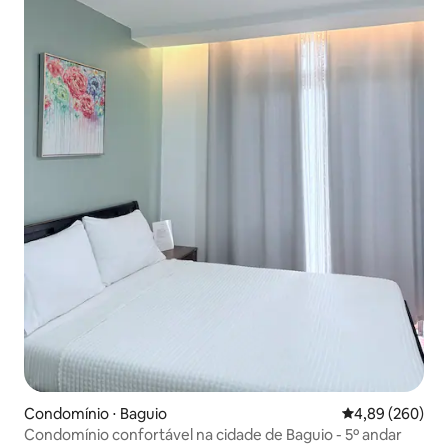
Condomínio ⋅ Baguio
4,89 de uma ava
4,89 (260)
Condomínio confortável na cidade de Baguio - 5º andar