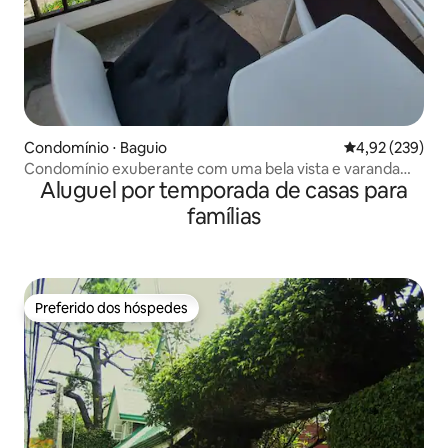
Condomínio ⋅ Baguio
4,92 de uma av
4,92 (239)
Condomínio exuberante com uma bela vista e varanda
Aluguel por temporada de casas para
perto do Botânico
famílias
Preferido dos hóspedes
Preferido dos hóspedes