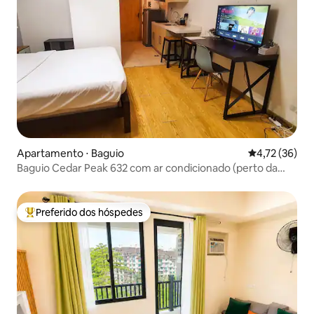
Apartamento ⋅ Baguio
4,72 de uma a
4,72 (36)
Baguio Cedar Peak 632 com ar condicionado (perto da
Session Road)
Preferido dos hóspedes
Entre os melhores preferidos dos hóspedes