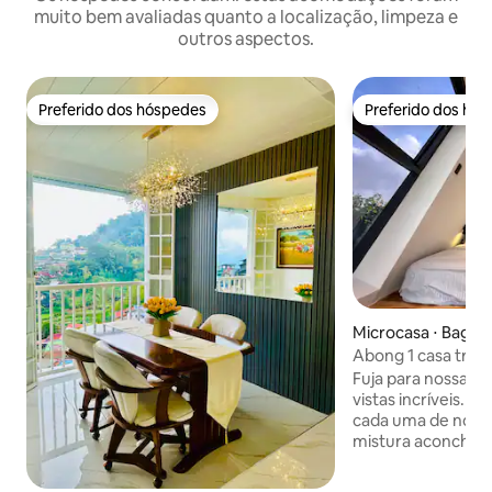
muito bem avaliadas quanto a localização, limpeza e
outros aspectos.
Preferido dos hóspedes
Preferido dos hó
Preferido dos hóspedes
Preferido dos hó
Microcasa ⋅ Bagui
Abong 1 casa trian
Fuja para nossas
vistas incríveis. S
cada uma de noss
mistura aconcheg
enquanto acorda 
panorâmicas. Cad