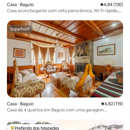
Casa ⋅ Baguio
4,84 de uma av
4,84 (130)
Casa aconchegante com vista panorâmica, Wi-Fi rápido,
Netflix
Superhost
Superhost
Casa ⋅ Baguio
4,82 de uma av
4,82 (119)
Casa de 4 quartos em Baguio com uma garagem
espaçosa
Preferido dos hóspedes