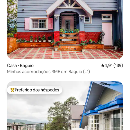
Casa ⋅ Baguio
4,91 de uma av
4,91 (139)
Minhas acomodações RME em Baguio (L1)
Preferido dos hóspedes
Entre os melhores preferidos dos hóspedes