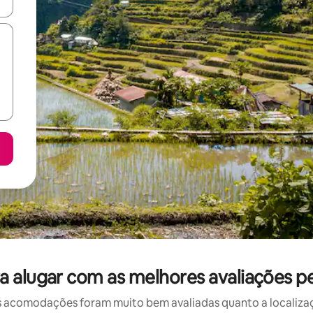
ore-os usando as seta para cima e para baixo do teclado ou tocando e
 alugar com as melhores avaliações p
 acomodações foram muito bem avaliadas quanto a localizaçã