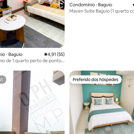
média de 5, 44 avaliações
Condomínio ⋅ Baguio
Maven Suite Baguio (1 quarto 
varanda)
o ⋅ Baguio
4,91 de uma avaliação média de 5, 55 avalia
4,91 (55)
o de 1 quarto perto de pontos
s famosos + estacionamento
st
Preferido dos hóspedes
st
Preferido dos hóspedes