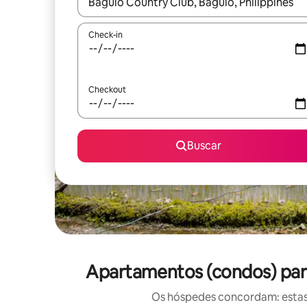
Quando os resultados estiverem disponíveis, expl
Check-in
Checkout
Buscar
Apartamentos (condos) para
Os hóspedes concordam: estas