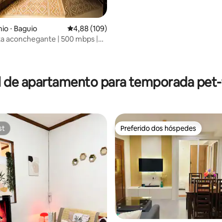
o ⋅ Baguio
4,88 de uma avaliação média de 5, 109 avalia
4,88 (109)
ta aconchegante | 500 mbps |
 o jardim de pinheiros
média de 5, 92 avaliações
l de apartamento para temporada pet-f
st
Preferido dos hóspedes
st
Preferido dos hóspedes