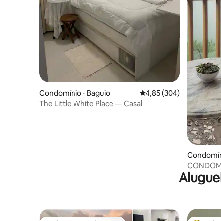
Condomínio ⋅ Baguio
4,85 de uma avaliação m
4,85 (304)
The Little White Place — Casal
Condomíni
CONDOMÍ
Alugue
de unidad