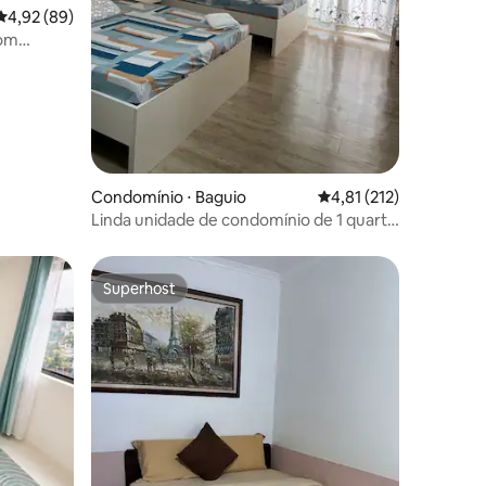
4,92 de uma avaliação média de 5, 89 avaliações
4,92 (89)
com
ções
Condomínio ⋅ Baguio
4,81 de uma avaliação 
4,81 (212)
Linda unidade de condomínio de 1 quarto
perto de Burnham Park-416
Superhost
Superhost