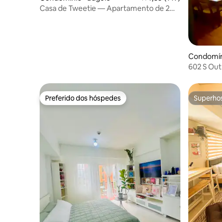
Casa de Tweetie — Apartamento de 2
quartos em Outlook Ridge
Condomíni
602 S Out
Preferido dos hóspedes
Superho
Preferido dos hóspedes
Superho