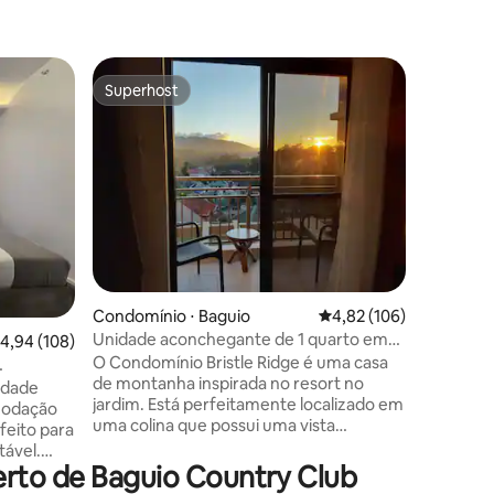
Condomín
Superhost
Preferi
Superhost
Preferi
Espaçoso
quartos/
Condomín
cidade c
camas. C
água quen
24 horas. E
tarifa bá
pessoas. 
800/cabe
ções
pessoas. 
Condomínio ⋅ Baguio
4,82 de uma avaliação 
4,82 (106)
grátis. O
Localizaç
Unidade aconchegante de 1 quarto em
,94 de uma avaliação média de 5, 108 avaliações
4,94 (108)
principal
Bristle Ridge - Vista do pôr do sol
O Condomínio Bristle Ridge é uma casa
Unidade c
de montanha inspirada no resort no
namento
cidade
Burnham 
jardim. Está perfeitamente localizado em
modação
cadeira 
uma colina que possui uma vista
rfeito para
magnífica da cidade de Baguio.
tável.
Oferecemos um ambiente de vida
rto de Baguio Country Club
de carro
exclusivo, seguro e descontraído. Nossos
 e do