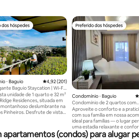
o dos hóspedes
Preferido dos hóspedes
o dos hóspedes
Preferido dos hóspedes
édia de 5, 202 avaliações
o ⋅ Baguio
4,92 de uma avaliação média de 5, 201 avalia
4,92 (201)
nte Baguio Staycation | Wi-Fi
Estacionamento gratuito
sta unidade de 1 quarto e 32 m²
Condomínio ⋅ Baguio
4
e Ridge Residences, situada em
Condomínio de 2 quartos com
montanhoso deslumbrante na
decoração moderna e estacio
Aproveite o conforto e a prati
s Pinheiros. Desfrute de vistas
seguro GRATUITO
com sua família em nossa aco
s e de um espaço aconchegante
ideal para famílias — o lugar pe
tilo caseiro, perfeito para
uma estadia relaxante e confor
casais ou refúgios tranquilos.
apartamentos (condos) para alugar pe
Estamos a apenas 3–4 minutos 
temente localizado perto do
do Jardim Botânico, da Mansão