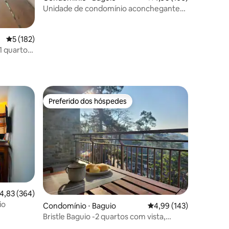
Unidade de condomínio aconchegante
na cidade de Baguio (Megatower 3)
5 de uma avaliação média de 5, 182 avaliações
5 (182)
1 quarto
ções
Rd
Preferido dos hóspedes
Preferido dos hóspedes
,83 de uma avaliação média de 5, 364 avaliações
4,83 (364)
io
Condomínio ⋅ Baguio
4,99 de uma avaliação 
4,99 (143)
Bristle Baguio -2 quartos com vista,
cápsulas de café, Wi-Fi rápido