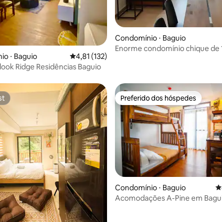
Condomínio ⋅ Baguio
Enorme condomínio chique de 
o ⋅ Baguio
4,81 de uma avaliação média de 5, 132 avalia
4,81 (132)
com varanda perto da Session 
look Ridge Residências Baguio
st
Preferido dos hóspedes
st
Preferido dos hóspedes
Condomínio ⋅ Baguio
4
Acomodações A-Pine em Bagu