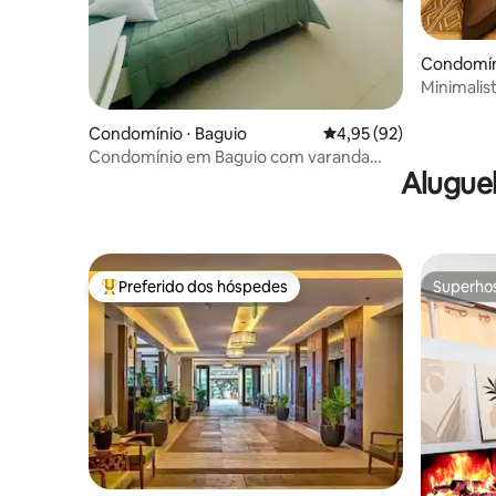
Condomíni
Minimalis
Vista para
Condomínio ⋅ Baguio
4,95 de uma avaliação 
4,95 (92)
Condomínio em Baguio com varanda
Alugue
com vista
Preferido dos hóspedes
Superho
Entre os melhores preferidos dos hóspedes
Superho