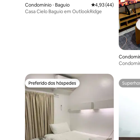
Condomínio ⋅ Baguio
4,93 de uma avaliação 
4,93 (44)
Casa Cielo Baguio em OutlookRidge
Condomíni
Condomíni
turístico
gratuito
Preferido dos hóspedes
Superho
Preferido dos hóspedes
Superho