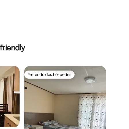
ções
riendly
Preferido dos hóspedes
Preferido dos hóspedes