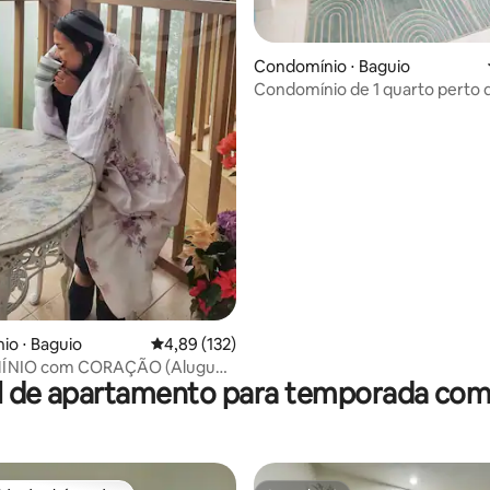
Condomínio ⋅ Baguio
Condomínio de 1 quarto perto 
Baguio e da Session Road
édia de 5, 304 avaliações
o ⋅ Baguio
4,89 de uma avaliação média de 5, 132 avalia
4,89 (132)
NIO com CORAÇÃO (Aluguel
l de apartamento para temporada com 
e de condomínio da Ophie)