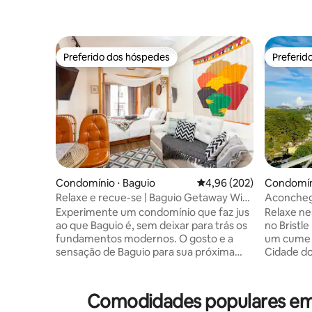
Preferido dos hóspedes
Preferid
Preferido dos hóspedes
Preferid
Condomínio ⋅ Baguio
4,96 de uma avaliação m
4,96 (202)
Condomíni
Relaxe e recue-se | Baguio Getaway Wi-
Aconchega
Fi e estacionamento
rápido | 
Experimente um condomínio que faz jus
Relaxe ne
ao que Baguio é, sem deixar para trás os
no Bristl
fundamentos modernos. O gosto e a
um cume 
sensação de Baguio para sua próxima
Cidade do
viagem a Baguio! Atrações próximas: ✔
tranquila
Camp John Hay ✔ The Mansion ✔ Wright
com um es
Park ✔ Vista das minas Jardim ✔
famílias, 
Comodidades populares em 
Botânico ✔ Good Shepherd Observe que
Convenien