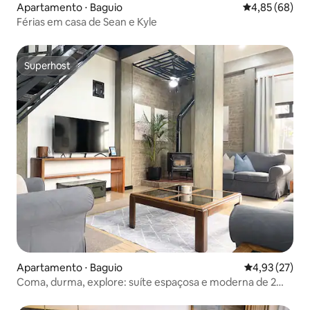
Apartamento ⋅ Baguio
4,85 de uma a
4,85 (68)
Férias em casa de Sean e Kyle
Superhost
Superhost
Apartamento ⋅ Baguio
4,93 de uma a
4,93 (27)
Coma, durma, explore: suíte espaçosa e moderna de 2
andares