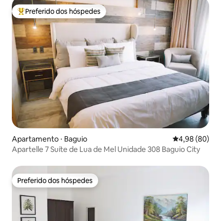
Preferido dos hóspedes
Entre os melhores preferidos dos hóspedes
Apartamento ⋅ Baguio
4,98 de uma av
4,98 (80)
Apartelle 7 Suíte de Lua de Mel Unidade 308 Baguio City
Preferido dos hóspedes
Preferido dos hóspedes