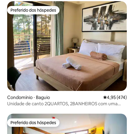
Preferido dos hóspedes
Preferido dos hóspedes
Condomínio ⋅ Baguio
4,95 de uma av
4,95 (474)
Unidade de canto 2QUARTOS, 2BANHEIROS com uma
ÓTIMA vista para a montanha
Preferido dos hóspedes
Preferido dos hóspedes