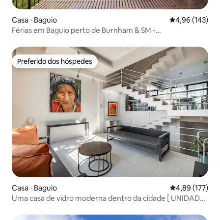
Casa ⋅ Baguio
4,96 de uma av
4,96 (143)
Férias em Baguio perto de Burnham & SM -
CREDENCIADO POR DOT
Preferido dos hóspedes
Preferido dos hóspedes
Casa ⋅ Baguio
4,89 de uma av
4,89 (177)
Uma casa de vidro moderna dentro da cidade [ UNIDADE
B ]