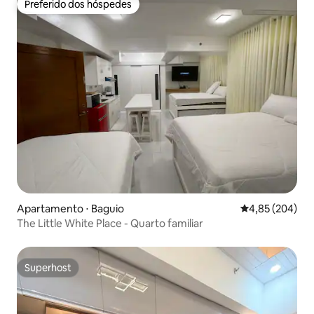
Preferido dos hóspedes
Preferido dos hóspedes
Apartamento ⋅ Baguio
4,85 de uma ava
4,85 (204)
The Little White Place - Quarto familiar
Superhost
Superhost