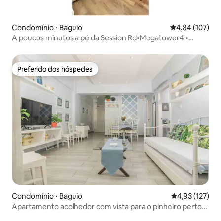
Condomínio ⋅ Baguio
4,84 de uma av
4,84 (107)
A poucos minutos a pé da Session Rd•Megatower4 •
Condo Unit
Preferido dos hóspedes
Preferido dos hóspedes
Condomínio ⋅ Baguio
4,93 de uma av
4,93 (127)
Apartamento acolhedor com vista para o pinheiro perto
de Burnham Park