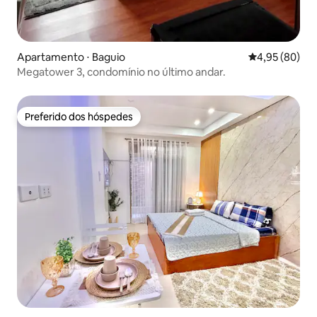
Apartamento ⋅ Baguio
4,95 de uma a
4,95 (80)
Megatower 3, condomínio no último andar.
Preferido dos hóspedes
Preferido dos hóspedes