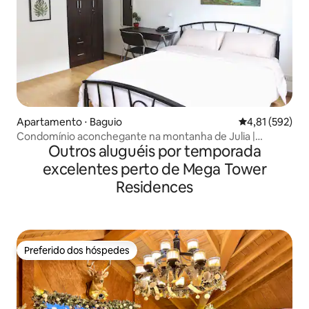
Apartamento ⋅ Baguio
4,81 de uma av
4,81 (592)
Condomínio aconchegante na montanha de Julia |
Outros aluguéis por temporada
Refúgio para casais
excelentes perto de Mega Tower
Residences
Preferido dos hóspedes
Preferido dos hóspedes