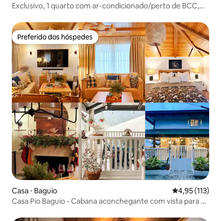
Exclusivo, 1 quarto com ar-condicionado/perto de BCC,
CJH Golf/18 pessoas
Preferido dos hóspedes
Preferido dos hóspedes
Casa ⋅ Baguio
4,95 de uma av
4,95 (113)
Casa Pio Baguio - Cabana aconchegante com vista para a
montanha