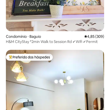
Condomínio ⋅ Baguio
4,85 de uma ava
4,85 (309)
H&M CityStay *2min Walk to Session Rd ✔Wifi ✔Permit
Preferido dos hóspedes
Entre os melhores preferidos dos hóspedes