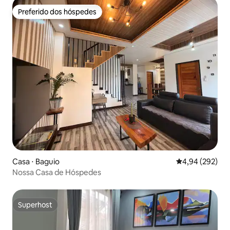
Preferido dos hóspedes
Preferido dos hóspedes
Casa ⋅ Baguio
4,94 de uma ava
4,94 (292)
Nossa Casa de Hóspedes
Superhost
Superhost