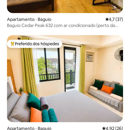
Apartamento ⋅ Baguio
4,7 de uma a
4,7 (37)
Baguio Cedar Peak 632 com ar condicionado (perto da
Session Road)
Preferido dos hóspedes
Entre os melhores preferidos dos hóspedes
Apartamento ⋅ Baguio
4,92 de uma a
4,92 (26)