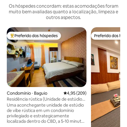
Os hóspedes concordam: estas acomodações foram
muito bem avaliadas quanto a localização, limpeza e
outros aspectos.
Preferido dos hóspedes
Preferido dos hó
Entre os melhores preferidos dos hóspedes
Preferido dos hó
Condomínio ⋅ Baguio
4,95 de uma avaliação média de 
4,95 (209)
Residência rústica (Unidade de estúdio
Megatower 3 Baguio)
Uma aconchegante unidade de estúdio
de vibe rústica em um condomínio
privilegiado e estrategicamente
localizada dentro do CBD, a 5-10 minutos
a pé dos favoritos da cidade, como a