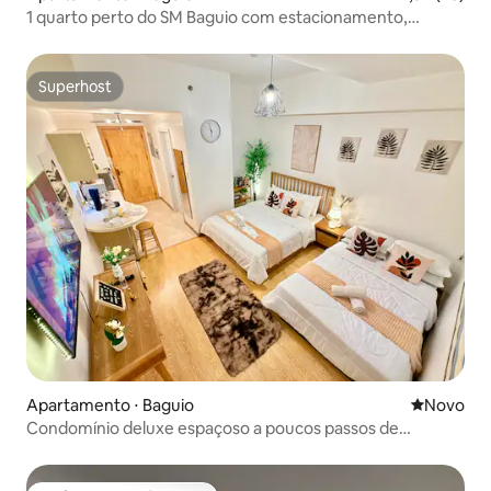
1 quarto perto do SM Baguio com estacionamento,
varanda e Netflix
Superhost
Superhost
Apartamento ⋅ Baguio
Novo lugar
Novo
Condomínio deluxe espaçoso a poucos passos de
Burnham Session e SM