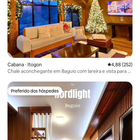
Cabana ⋅ Itogon
4,88 de uma av
4,88 (252)
Chalé aconchegante em Baguio com lareira e vista para a
montanha
Preferido dos hóspedes
Preferido dos hóspedes