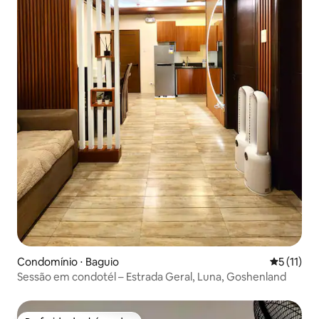
Condomínio ⋅ Baguio
5 de uma a
5 (11)
Sessão em condotél – Estrada Geral, Luna, Goshenland