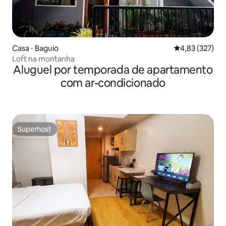
Casa ⋅ Baguio
4,83 de uma av
4,83 (327)
Loft na montanha
Aluguel por temporada de apartamento
com ar-condicionado
Superhost
Superhost