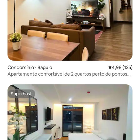
Condomínio ⋅ Baguio
4,98 de uma av
4,98 (125)
Apartamento confortável de 2 quartos perto de pontos
turísticos + estacionamento gratuito
Superhost
Superhost