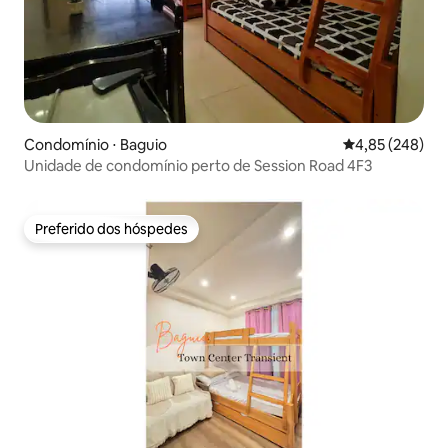
Condomínio ⋅ Baguio
4,85 de uma ava
4,85 (248)
Unidade de condomínio perto de Session Road 4F3
Preferido dos hóspedes
Preferido dos hóspedes