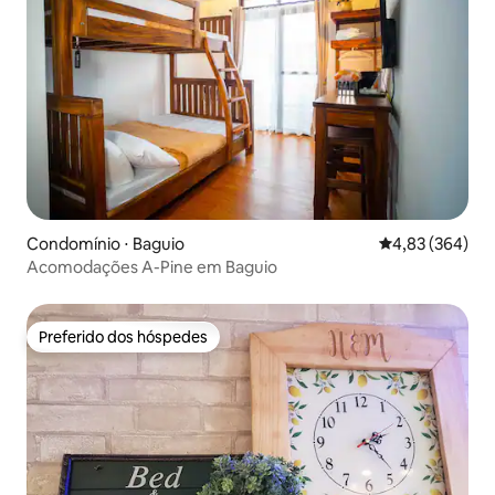
Condomínio ⋅ Baguio
4,83 de uma ava
4,83 (364)
Acomodações A-Pine em Baguio
Preferido dos hóspedes
Preferido dos hóspedes