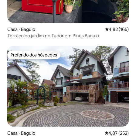
Casa ⋅ Baguio
4,82 de uma av
4,82 (165)
Terraço do jardim no Tudor em Pines Baguio
Preferido dos hóspedes
Preferido dos hóspedes
Casa ⋅ Baguio
4,87 de uma av
4,87 (252)