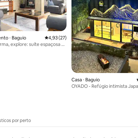
média de 5, 62 avaliações
nto ⋅ Baguio
4,93 de uma avaliação média de 5, 27 avalia
4,93 (27)
ma, explore: suíte espaçosa e
de 2 andares
Casa ⋅ Baguio
OYADO - Refúgio intimista Jap
banheira de hidromassagem d
sticos por perto