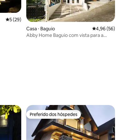
5 de uma avaliação média de 5, 29 avaliações
5 (29)
Casa ⋅ Baguio
4,96 de uma avaliação
4,96 (56)
Abby Home Baguio com vista para a
ções
montanha | 15pax
Preferido dos hóspedes
Preferido dos hóspedes