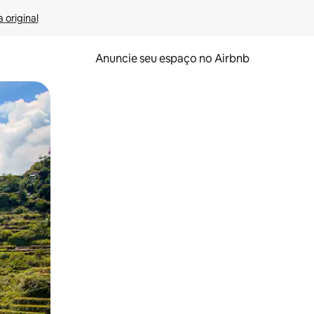
 original
Anuncie seu espaço no Airbnb
 deslizando o dedo na tela.