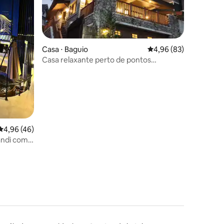
Casa ⋅ Baguio
4,96 de uma avaliação
4,96 (83)
Casa relaxante perto de pontos
ções
turísticos
4,96 de uma avaliação média de 5, 46 avaliações
4,96 (46)
andi com
e madeira