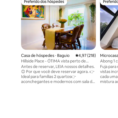
Preferido dos hóspedes
Preferid
Preferido dos hóspedes
Preferid
Casa de hóspedes ⋅ Baguio
4,97 de uma avaliação m
4,97 (218)
Microcasa
Hillside Place - ÓTIMA vista perto de
Abong 1 c
Camp John Hay
Antes de reservar, LEIA nossos detalhes.
Fuja para
😊 Por que você deve reservar agora. 👉
vistas inc
Ideal para famílias 2 quartos👉
cada uma 
aconchegantes e modernos com sala de
mistura 
estar conversível 👉 1 banheiro completo
enquanto 
👉 WI-FI DE ALTA VELOCIDADE 👉 Duas
panorâmi
TVs 4K: 50” (sala de estar) e 43” (quarto)
próprio v
com NETFLIX e Disney+ Cozinha 👉
privado é
completa 👉 Varanda com VISTA
observaçã
DESLUMBRANTE DA CIDADE E DA
Convenien
MONTANHA 👉 Perto do centro da
cidade, 