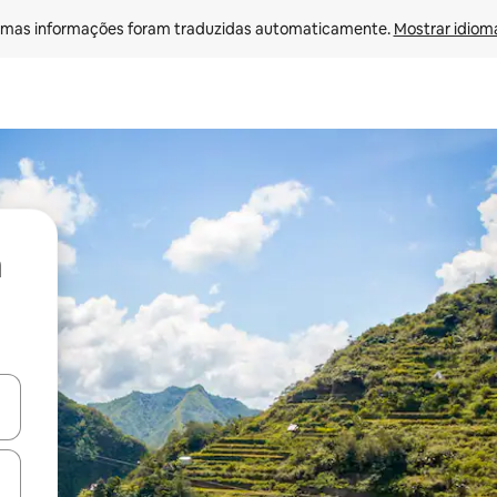
mas informações foram traduzidas automaticamente. 
Mostrar idioma
ore-os usando as seta para cima e para baixo do teclado ou tocando e