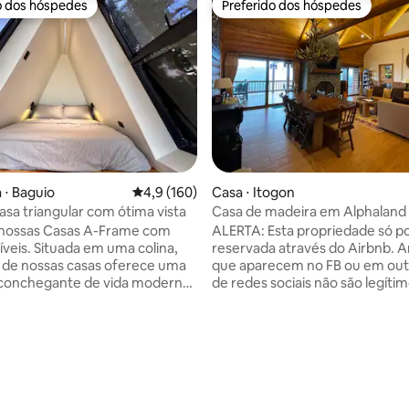
o dos hóspedes
Preferido dos hóspedes
o dos hóspedes
Preferido dos hóspedes
édia de 5, 218 avaliações
 ⋅ Baguio
4,9 de uma avaliação média de 5, 160 avalia
4,9 (160)
Casa ⋅ Itogon
asa triangular com ótima vista
Casa de madeira em Alphaland
 nossas Casas A-Frame com
ALERTA: Esta propriedade só p
ríveis. Situada em uma colina,
reservada através do Airbnb. 
de nossas casas oferece uma
que aparecem no FB ou em outr
aconchegante de vida moderna
de redes sociais não são legíti
acorda com vistas
Desfrute do ar da montanha e d
cas. Cada unidade tem seu
desta casa de madeira tranquil
aso sanitário e banheiro. O deck
espaçosa no endereço mais pre
 perfeito para café ou
da região. Nossa casa tem 3 qu
o de estrelas.
suítes com uma cama king size
temente localizado perto da
size e 2 beliches individuais, u
nosso empreendimento
completa, áreas de estar e jant