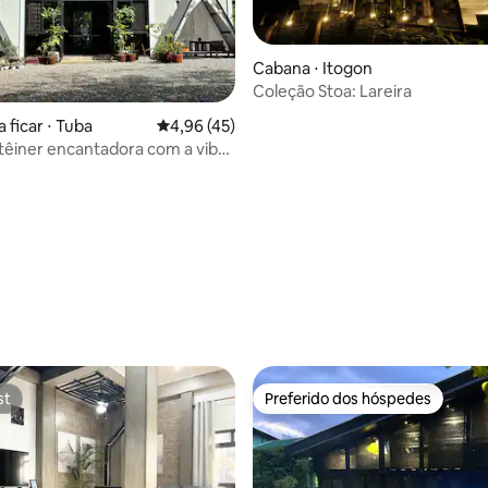
Cabana ⋅ Itogon
Coleção Stoa: Lareira
 ficar ⋅ Tuba
4,96 de uma avaliação média de 5, 45 avalia
4,96 (45)
êiner encantadora com a vibe
média de 5, 10 avaliações
st
Preferido dos hóspedes
st
Preferido dos hóspedes