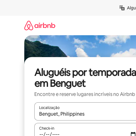
Pular
Algu
para
o
conteúdo
Aluguéis por temporada
em Benguet
Encontre e reserve lugares incríveis no Airbnb
Localização
Quando os resultados estiverem disponíveis, expl
Check-in