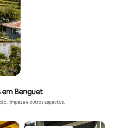
s em Benguet
o, limpeza e outros aspectos.
Casa ⋅ It