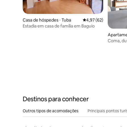
Casa de hóspedes ⋅ Tuba
4,97 de uma avaliação 
4,97 (62)
Estadia em casa de família em Baguio
Apartame
Coma, dur
moderna 
Destinos para conhecer
Outros tipos de acomodações
Principais pontos turí