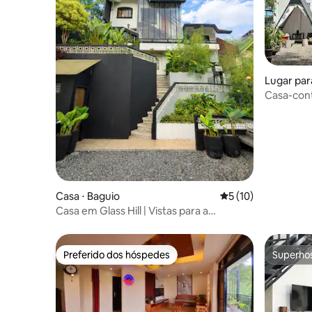
Lugar para
Casa-cont
de Baguio
Casa ⋅ Baguio
5 de uma avaliação 
5 (10)
Casa em Glass Hill | Vistas para a
montanha | 8 minutos da cidade
Preferido dos hóspedes
Superho
Preferido dos hóspedes
Superho