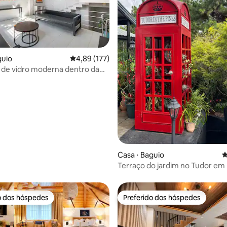
édia de 5, 143 avaliações
guio
4,89 de uma avaliação média de 5, 177 avalia
4,89 (177)
de vidro moderna dentro da
UNIDADE B ]
Casa ⋅ Baguio
4
Terraço do jardim no Tudor em 
Baguio
o dos hóspedes
Preferido dos hóspedes
o dos hóspedes
Preferido dos hóspedes