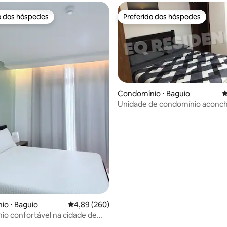
o dos hóspedes
Preferido dos hóspedes
o dos hóspedes
Preferido dos hóspedes
Condomínio ⋅ Baguio
4
Unidade de condomínio aconc
édia de 5, 137 avaliações
na cidade de Baguio (Megatowe
o ⋅ Baguio
4,89 de uma avaliação média de 5, 260 avalia
4,89 (260)
o confortável na cidade de
5º andar