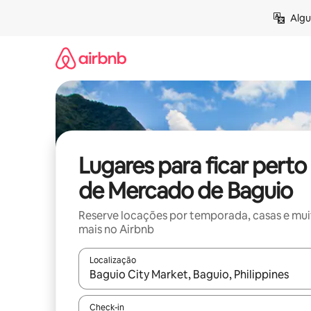
Pular
Algu
para
o
conteúdo
Lugares para ficar perto
de Mercado de Baguio
Reserve locações por temporada, casas e mu
mais no Airbnb
Localização
Quando os resultados estiverem disponíveis, expl
Check-in