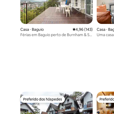
Casa ⋅ Baguio
4,96 de uma avaliação m
4,96 (143)
Casa ⋅ Ba
Férias em Baguio perto de Burnham & SM
Uma casa 
- CREDENCIADO POR DOT
cidade [ 
Preferido dos hóspedes
Preferid
Preferido dos hóspedes
Preferid