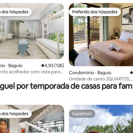
o dos hóspedes
Preferido dos hóspedes
o dos hóspedes
Preferido dos hóspedes
o ⋅ Baguio
4,93 de uma avaliação média de 5, 126 avalia
4,93 (126)
to acolhedor com vista para o
édia de 5, 300 avaliações
Condomínio ⋅ Baguio
4
perto de Burnham Park
Unidade de canto 2QUARTOS,
guel por temporada de casas para famí
2BANHEIROS com uma ÓTIMA vi
a montanha
o dos hóspedes
Superhost
o dos hóspedes
Superhost