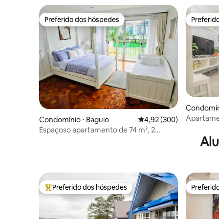
Preferido dos hóspedes
Preferid
Preferido dos hóspedes
Preferid
Condomíni
Apartamen
Condomínio ⋅ Baguio
4,92 de uma avaliação m
4,92 (300)
pinheiro 
Espaçoso apartamento de 74 m², 2
Alu
quartos/banheiro perto de BurnhamPark
Preferido dos hóspedes
Preferid
Entre os melhores preferidos dos hóspedes
Preferid