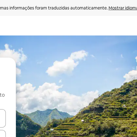
mas informações foram traduzidas automaticamente. 
Mostrar idioma
ito
ore-os usando as seta para cima e para baixo do teclado ou tocando e