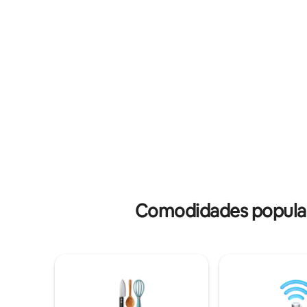
Netflix TV, Ar-condicionado estão
MONTANHA 👉 Perto 
disponíveis. Acesso ao shopping no
cidade 👉 2-3 min. para John Hay 
térreo. Estacionamento pago disponível.
Victory L
impecave
ESTACIO
SOMENTE 
6-8 pax
Comodidades popular