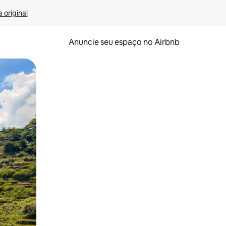
 original
Anuncie seu espaço no Airbnb
 deslizando o dedo na tela.