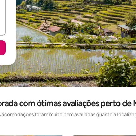
rada com ótimas avaliações perto de
 acomodações foram muito bem avaliadas quanto a localizaçã