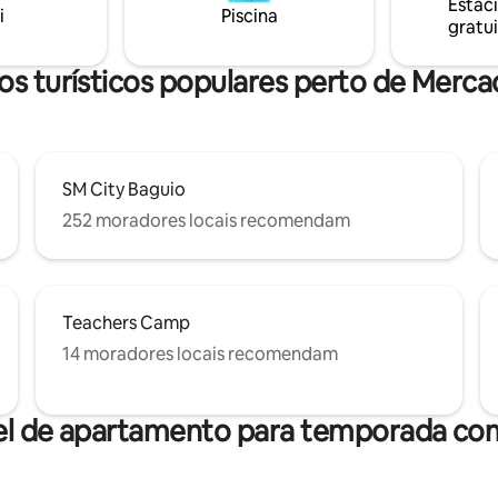
Estac
de Água, ventilador elétrico, ut
i
Piscina
gratui
cozinha e de cozinha, 6. Roupa
toalhas e produtos de higiene 
são fornecidos.
s turísticos populares perto de Merc
SM City Baguio
252 moradores locais recomendam
Teachers Camp
14 moradores locais recomendam
el de apartamento para temporada com