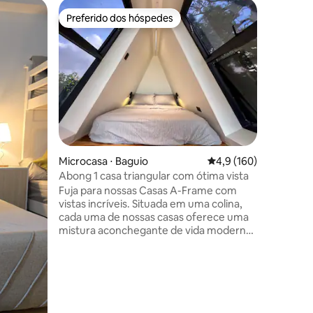
Condomín
Preferido dos hóspedes
Prefe
Preferido dos hóspedes
Entre o
Cedar Pea
da Sessio
Condomín
Literalm
Rd! Seu 
e totalmente 
escolher
conveniên
genuína n
Além diss
tabuleiro
ções
Microcasa ⋅ Baguio
4,9 de uma avaliação 
4,9 (160)
máquina 
verdadeir
Abong 1 casa triangular com ótima vista
cuidado
Fuja para nossas Casas A-Frame com
comodida
vistas incríveis. Situada em uma colina,
estadia perfeita. Na M
cada uma de nossas casas oferece uma
Rd., Bagu
mistura aconchegante de vida moderna
de Bagui
enquanto acorda com vistas
panorâmicas. Cada unidade tem seu
próprio vaso sanitário e banheiro. O deck
privado é perfeito para café ou
observação de estrelas.
Convenientemente localizado perto da