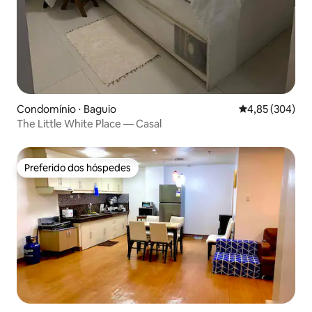
Condomínio ⋅ Baguio
4,85 de uma ava
4,85 (304)
The Little White Place — Casal
Preferido dos hóspedes
Preferido dos hóspedes