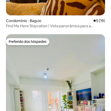
Condomínio ⋅ Baguio
5 de uma a
5 (19)
Find Me Here Staycation | Vista panorâmica para a
montanha
Preferido dos hóspedes
Preferido dos hóspedes