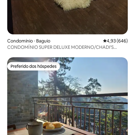
Condomínio ⋅ Baguio
4,93 de uma ava
4,93 (646)
CONDOMÍNIO SUPER DELUXE MODERNO/CHADI'S
PLACES
Preferido dos hóspedes
Preferido dos hóspedes