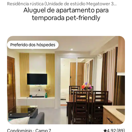
Residência rústica (Unidade de estúdio Megatower 3
Aluguel de apartamento para
Baguio)
temporada pet-friendly
Preferido dos hóspedes
Preferido dos hóspedes
Condomínio ⋅ Camp 7
4,92 de uma a
4,92 (89)