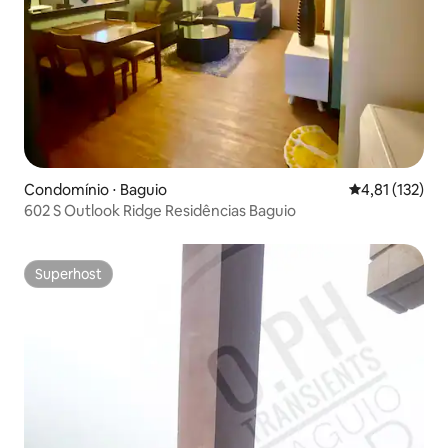
Condomínio ⋅ Baguio
4,81 de uma av
4,81 (132)
602 S Outlook Ridge Residências Baguio
Superhost
Superhost