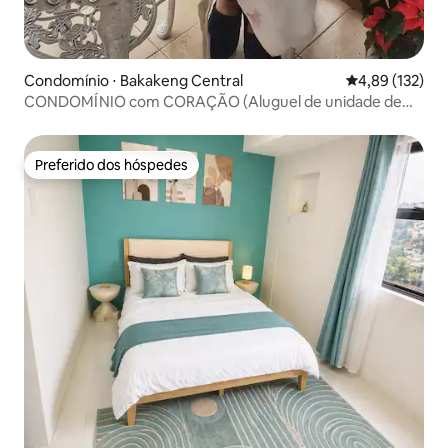
Condomínio ⋅ Bakakeng Central
4,89 de uma av
4,89 (132)
CONDOMÍNIO com CORAÇÃO (Aluguel de unidade de
condomínio da Ophie)
Preferido dos hóspedes
Preferido dos hóspedes