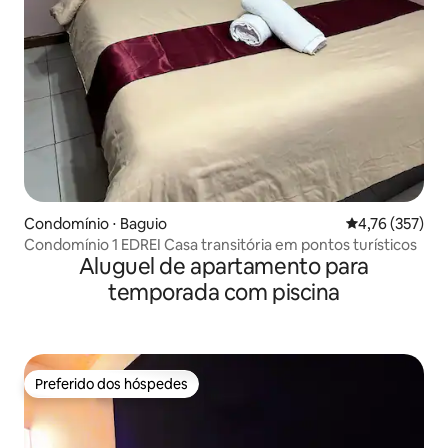
Condomínio ⋅ Baguio
4,76 de uma av
4,76 (357)
Condomínio 1 EDREI Casa transitória em pontos turísticos
Aluguel de apartamento para
temporada com piscina
Preferido dos hóspedes
Preferido dos hóspedes