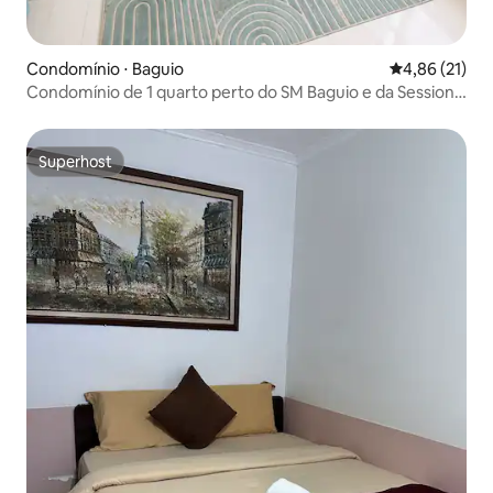
Condomínio ⋅ Baguio
4,86 de uma a
4,86 (21)
Condomínio de 1 quarto perto do SM Baguio e da Session
Road
Superhost
Superhost