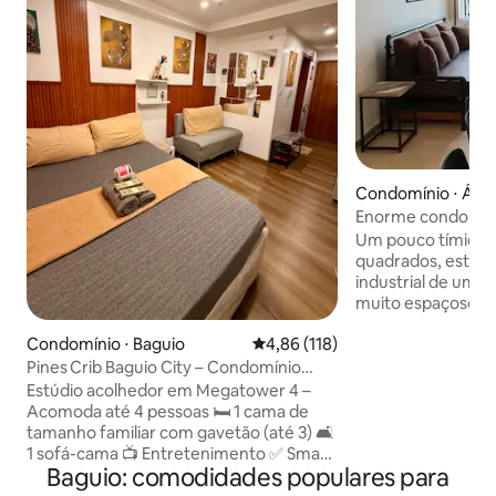
Condomínio ⋅ Área
on
Enorme condomíni
com varanda perto
Um pouco tímido 
quadrados, este 
industrial de um 
muito espaçoso p
pessoas confortav
Condomínio ⋅ Baguio
4,86 de uma avaliação média de 
4,86 (118)
localizado no cora
Baguio. A uma curt
Pines Crib Baguio City – Condomínio
Session Road, Cit
aconchegante perto de Session
Estúdio acolhedor em Megatower 4 –
Park, supermercad
Acomoda até 4 pessoas 🛏️ 1 cama de
hospitais e shoppi
tamanho familiar com gavetão (até 3) 🛋️
acessível por tran
1 sofá-cama 📺 Entretenimento ✅ Smart
Estacionamento pa
Baguio: comodidades populares para
TV de 50" (Netflix, Prime Video, Disney+)
Funcionários da r
✅ Wi-Fi rápido (300 Mbps) 🍽 Itens