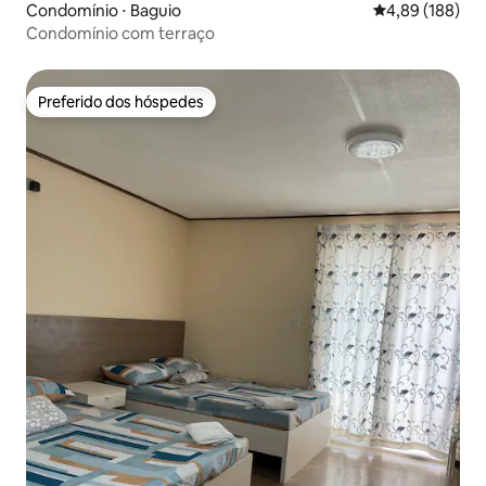
Condomínio ⋅ Baguio
4,89 de uma av
4,89 (188)
Condomínio com terraço
Preferido dos hóspedes
Preferido dos hóspedes