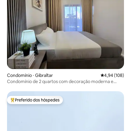
Condomínio ⋅ Gibraltar
4,94 de uma av
4,94 (108)
Condomínio de 2 quartos com decoração moderna e
estacionamento seguro GRATUITO
Preferido dos hóspedes
Entre os melhores preferidos dos hóspedes