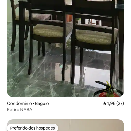
Condomínio ⋅ Baguio
4,96 de uma a
4,96 (27)
Retiro NABA
Preferido dos hóspedes
Preferido dos hóspedes