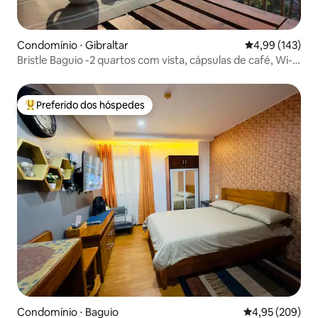
Condomínio ⋅ Gibraltar
4,99 de uma av
4,99 (143)
Bristle Baguio -2 quartos com vista, cápsulas de café, Wi-Fi
rápido
Preferido dos hóspedes
Entre os melhores preferidos dos hóspedes
Condomínio ⋅ Baguio
4,95 de uma ava
4,95 (209)