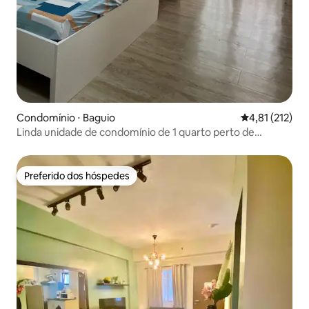
Condomínio ⋅ Baguio
4,81 de uma av
4,81 (212)
Linda unidade de condomínio de 1 quarto perto de
Burnham Park-416
Preferido dos hóspedes
Preferido dos hóspedes