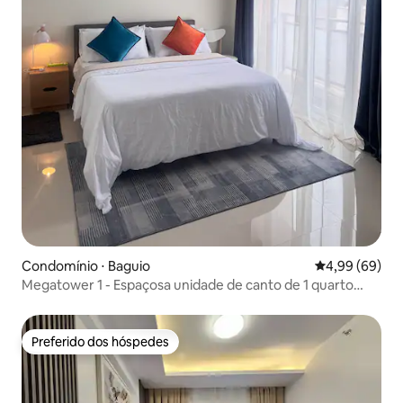
Condomínio ⋅ Baguio
4,99 de uma av
4,99 (69)
Megatower 1 - Espaçosa unidade de canto de 1 quarto
com vista
Preferido dos hóspedes
Preferido dos hóspedes