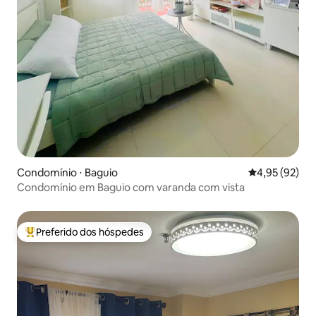
Condomínio ⋅ Baguio
4,95 de uma a
4,95 (92)
Condomínio em Baguio com varanda com vista
Preferido dos hóspedes
Entre os melhores preferidos dos hóspedes